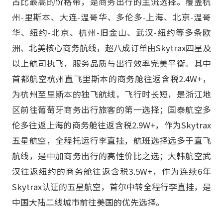
占比最高的价格带，是商务出行的主流选择。覆盖杭
州-里斯本、大连-温哥华、多伦多-上海、北京-温哥
华、纽约-北京、杭州-旧金山、武汉-纽约等多条欧
洲、北美核心商务航线，超八成订单由Skytrax四星及
以上航司执飞，服务品质与出行效率完美平衡。其中
首都航空杭州直飞里斯本的商务舱往返含税2.4W+，
为杭州至里斯本的独飞航线，飞行时长短，是浙江地
区前往葡萄牙商务出行旅客的第一选择；国泰航空多
伦多往返上海的商务舱往返含税2.9W+，作为Skytrax
五星航空，全程托运行李直挂，航班选择远多于直飞
航线，是中加商务出行的高性价比之选；大韩航空武
汉往返纽约的商务舱往返含税3.5W+，作为连续6年
Skytrax认证的五星航空，首尔中转全程行李直挂，是
中国大陆二线城市前往美国的优先选择。