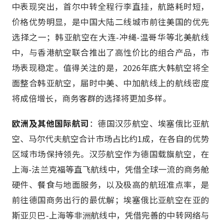
中表现突出，首尔中转全程行李直挂，航路耗时短，
价格优势明显，是中国大陆二线城市前往美国的优先
选择之一；韩亚航空在大连-冲绳-温哥华等北美航线
中，与香港航空联合推出了高性价比的组合产品，市
场表现稳定。值得关注的是，2026年底大韩航空将全
面整合韩亚航空，届时中美、中加航线上的航线密度
将成倍增长，商务客群的选择将更加多样。
欧洲及其他国际航司
：德国汉莎航空、埃塞俄比亚航
空、马尔代夫航空合计市场占比约1成，在各自的优势
区域市场保持领先。汉莎航空作为德国载旗航空，在
上海-法兰克福等直飞航线中，凭借全球一流的商务舱
硬件、餐食与地面服务，以及极高的航班准点率，是
前往德国商务出行的最优解；埃塞俄比亚航空在亚的
斯亚贝巴-上海等非洲航线中，凭借完善的中转网络与