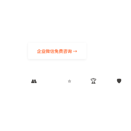
国际机票 · 签证办理 · 海岛度假
AI时代，真人专属服务更显珍贵——企业微信
次出行都有专人真正负责
企业微信免费咨询 →
了解服务流程
50,000+
98%
22年
I
👥
⭐
🏆
🛡️
服务客户
好评率
专业积淀
双