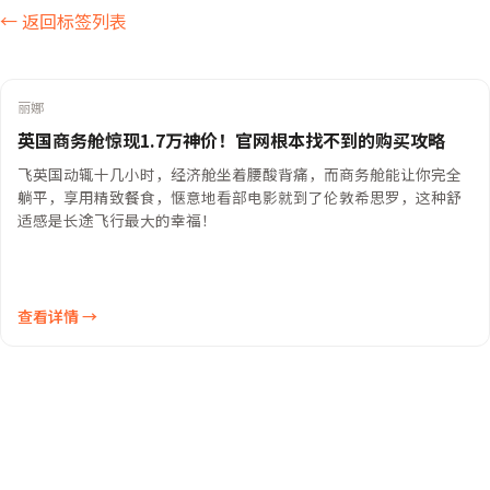
← 返回标签列表
丽娜
英国商务舱惊现1.7万神价！官网根本找不到的购买攻略
飞英国动辄十几小时，经济舱坐着腰酸背痛，而商务舱能让你完全
躺平，享用精致餐食，惬意地看部电影就到了伦敦希思罗，这种舒
适感是长途飞行最大的幸福！
查看详情 →