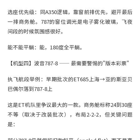
选座优先级：同A350逻辑，靠窗前排优先，避开最后
一排商务舱。787的窗位调光是电子雾化玻璃，飞夜
间段的时候氛围感很好。
能不能平躺：能，180度全平躺。
【机型四】波音787-8 —— 最需要警惕的"版本彩票"
执飞航段举例：早期批次的ET685上海→亚的斯亚贝
巴偶尔落到787-8上
这是ET机队里争议最大的一款。商务舱标称24到30座
不等（取决于改装批次），布局2-2-2，但关键问题
是：