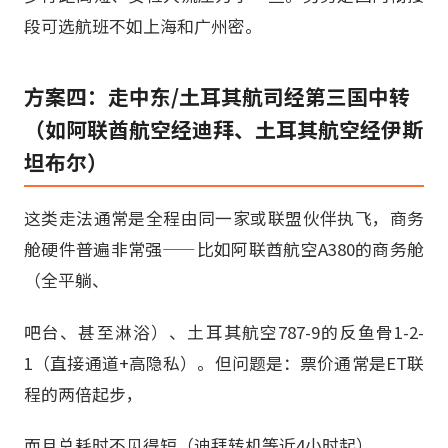
段可选航班不如上海和广州密。
方案四：走中东/土耳其航司经第三国中转
（如阿联酋航空经迪拜、土耳其航空经伊斯
坦布尔）
这类走法通常是全程由同一家或联盟伙伴执飞，商务
舱硬件普遍非常强——比如阿联酋航空A380的商务舱
（全平躺、
吧台、甚至淋浴）、土耳其航空787-9的反鱼骨1-2-
1（直接通道+高隐私）。但问题是：票价通常是ET联
程的两倍起步，
而且总耗时不见得短（迪拜转机等近4小时起）。