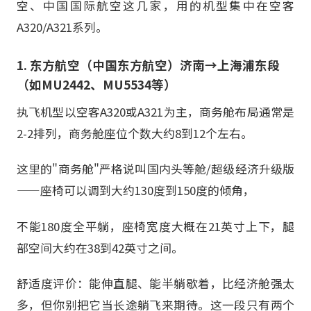
空、中国国际航空这几家，用的机型集中在空客
A320/A321系列。
1. 东方航空（中国东方航空）济南→上海浦东段
（如MU2442、MU5534等）
执飞机型以空客A320或A321为主，商务舱布局通常是
2-2排列，商务舱座位个数大约8到12个左右。
这里的"商务舱"严格说叫国内头等舱/超级经济升级版
——座椅可以调到大约130度到150度的倾角，
不能180度全平躺，座椅宽度大概在21英寸上下，腿
部空间大约在38到42英寸之间。
舒适度评价：能伸直腿、能半躺歇着，比经济舱强太
多，但你别把它当长途躺飞来期待。这一段只有两个