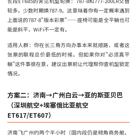
长段ET685的常见机型轮换：787-8和777-200LR交替
较多，少数时期换787-9。这意味着你有一定概率遇到
上面说的787-8"版本彩票"——座椅可能是全平躺也可
能是斜平，WiFi不一定有。
适用人群：你在长三角方向办事本来就顺路、或者这
张票的联程总价最低的时候。但如果你对"必须真平
躺"这件事很在意，建议出票前让代理帮你查机型锁定
情况。
方案二：济南→广州白云→亚的斯亚贝巴
（深圳航空+埃塞俄比亚航空
ET617/ET607）
济南飞广州约两个半小时（国内段仍是倾角商务舱，