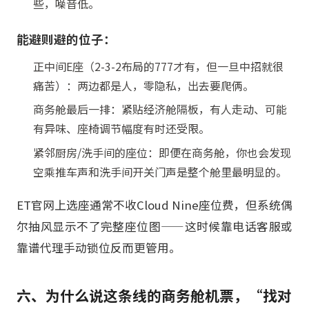
些，噪音低。
能避则避的位子：
正中间E座（2-3-2布局的777才有，但一旦中招就很
痛苦）：两边都是人，零隐私，出去要爬俩。
商务舱最后一排：紧贴经济舱隔板，有人走动、可能
有异味、座椅调节幅度有时还受限。
紧邻厨房/洗手间的座位：即便在商务舱，你也会发现
空乘推车声和洗手间开关门声是整个舱里最明显的。
ET官网上选座通常不收Cloud Nine座位费，但系统偶
尔抽风显示不了完整座位图——这时候靠电话客服或
靠谱代理手动锁位反而更管用。
六、为什么说这条线的商务舱机票，“找对