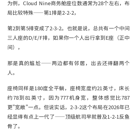
为例，Cloud Nine商务舱座位数通常为28个左右，布
局比较特殊——第1排是2-2-2，
第2到第5排变成了2-3-2。也就是说，总共有一个中间
三人座的D/E/F排，如果你一个人出行拿到E座（正中
间），
那是真的尴尬——两边都有邻居，出去还得翻两个
人。
座椅同样是180度全平躺，座椅宽度约21英寸，床长
约78到81英寸，因为777机身宽，整体感觉比787
更"宽敞"一点。但说实话，2-3-2这个布局在2026年已
经显得有点上一代了——顶级航司早就普及1-2-1反鱼
骨了。