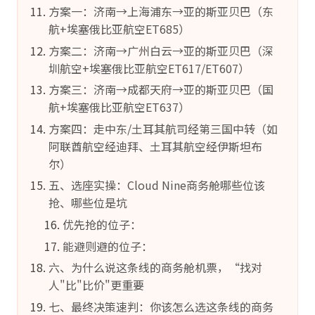
方案一：济南→上海浦东→亚的斯亚贝巴（东
航+埃塞俄比亚航空ET685）
方案二：济南→广州白云→亚的斯亚贝巴（深
圳航空+埃塞俄比亚航空ET617/ET607）
方案三：济南→成都天府→亚的斯亚贝巴（国
航+埃塞俄比亚航空ET637）
方案四：走中东/土耳其航司经第三国中转（如
阿联酋航空经迪拜、土耳其航空经伊斯坦布
尔）
五、选座实操：Cloud Nine商务舱哪些位该
抢、哪些位是坑
优先抢的位子：
能避则避的位子：
六、为什么说这条线的商务舱机票，“找对
人"比"比价"更重要
七、最终决策速判：你该怎么选这条线的商务