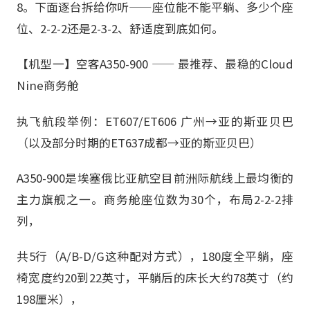
8。下面逐台拆给你听——座位能不能平躺、多少个座
位、2-2-2还是2-3-2、舒适度到底如何。
【机型一】空客A350-900 —— 最推荐、最稳的Cloud
Nine商务舱
执飞航段举例：ET607/ET606 广州→亚的斯亚贝巴
（以及部分时期的ET637成都→亚的斯亚贝巴）
A350-900是埃塞俄比亚航空目前洲际航线上最均衡的
主力旗舰之一。商务舱座位数为30个，布局2-2-2排
列，
共5行（A/B-D/G这种配对方式），180度全平躺，座
椅宽度约20到22英寸，平躺后的床长大约78英寸（约
198厘米），