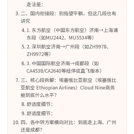
走法是：
二、国内衔接段：别指望平躺，但这几段也有
讲究
1. 东方航空（中国东方航空）济南→上海浦
东段（如MU2442、MU5534等）
2. 深圳航空济南→广州段（如ZH9978、
ZH9972等）
3. 中国国际航空济南→成都段（如
CA4538/CA2640等经停或直飞版本）
三、核心段拆解：埃塞俄比亚航空（埃塞俄比
亚航空 Ethiopian Airlines）Cloud Nine商务
舱到底什么水平？
舒适度细节：
舒适度细节：
四、各中转方案横向对比：到底走上海、广州
还是成都？