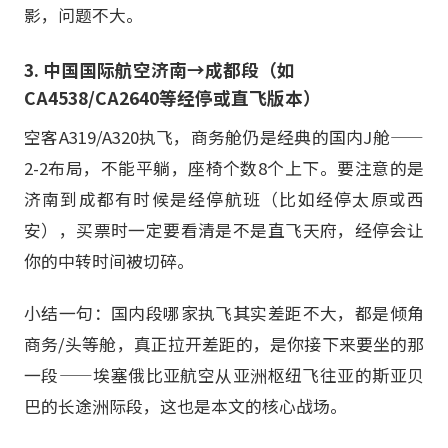
影，问题不大。
3. 中国国际航空济南→成都段（如
CA4538/CA2640等经停或直飞版本）
空客A319/A320执飞，商务舱仍是经典的国内J舱——
2-2布局，不能平躺，座椅个数8个上下。要注意的是
济南到成都有时候是经停航班（比如经停太原或西
安），买票时一定要看清是不是直飞天府，经停会让
你的中转时间被切碎。
小结一句：国内段哪家执飞其实差距不大，都是倾角
商务/头等舱，真正拉开差距的，是你接下来要坐的那
一段——埃塞俄比亚航空从亚洲枢纽飞往亚的斯亚贝
巴的长途洲际段，这也是本文的核心战场。