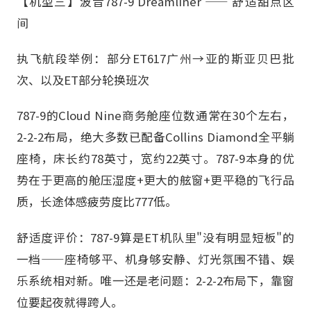
【机型三】波音787-9 Dreamliner —— 舒适甜点区
间
执飞航段举例：部分ET617广州→亚的斯亚贝巴批
次、以及ET部分轮换班次
787-9的Cloud Nine商务舱座位数通常在30个左右，
2-2-2布局，绝大多数已配备Collins Diamond全平躺
座椅，床长约78英寸，宽约22英寸。787-9本身的优
势在于更高的舱压湿度+更大的舷窗+更平稳的飞行品
质，长途体感疲劳度比777低。
舒适度评价：787-9算是ET机队里"没有明显短板"的
一档——座椅够平、机身够安静、灯光氛围不错、娱
乐系统相对新。唯一还是老问题：2-2-2布局下，靠窗
位要起夜就得跨人。