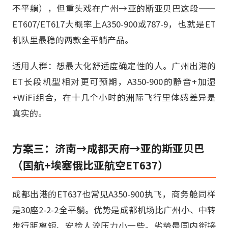
不平躺），但重头戏在广州→亚的斯亚贝巴这段——
ET607/ET617大概率上A350-900或787-9，也就是ET
机队里最稳的两款全平躺产品。
适用人群：想最大化舒适度确定性的人。广州出港的
ET长段机型相对更可预期，A350-900的静音+加湿
+WiFi组合，在十几个小时的洲际飞行里体感差异是
真实的。
方案三：济南→成都天府→亚的斯亚贝巴
（国航+埃塞俄比亚航空ET637）
成都出港的ET637也常见A350-900执飞，商务舱同样
是30座2-2-2全平躺。优势是成都机场比广州小、中转
步行距离短、安检人流压力小一些。劣势是国内衔接