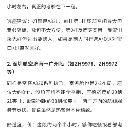
小时左右，真正的考验在下一程。
选座建议：如果是A321，前排第1排腿部空间最大但
紧邻隔板，放包不太方便；第2排反而更实用。靠窗侧
采光好但进出要跨人，如果是两人同行选A/D这对窗
口+过道就刚好。
2. 深圳航空济南→广州段（如ZH9978、ZH9972
等）
同样是空客A320系列执飞，商务舱也是2-2布局，座
位大约8个，倾角座椅不能全平躺，座椅宽度约20到
21英寸，腿部间距约38到40英寸。两广方向的航线服
务节奏快，餐食虽然是热餐但不算精致。
舒适度评价：这段约两个半小时，够你吃顿饭看部电