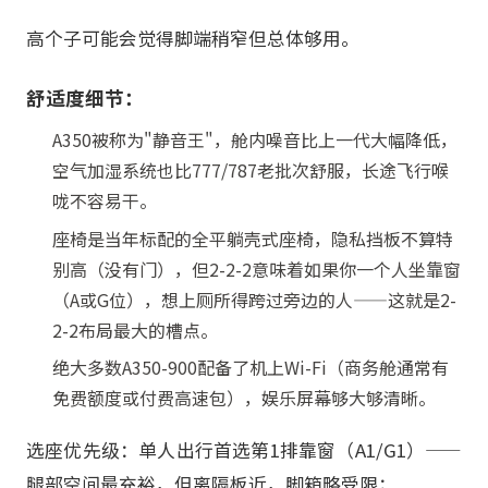
高个子可能会觉得脚端稍窄但总体够用。
舒适度细节：
A350被称为"静音王"，舱内噪音比上一代大幅降低，
空气加湿系统也比777/787老批次舒服，长途飞行喉
咙不容易干。
座椅是当年标配的全平躺壳式座椅，隐私挡板不算特
别高（没有门），但2-2-2意味着如果你一个人坐靠窗
（A或G位），想上厕所得跨过旁边的人——这就是2-
2-2布局最大的槽点。
绝大多数A350-900配备了机上Wi-Fi（商务舱通常有
免费额度或付费高速包），娱乐屏幕够大够清晰。
选座优先级：单人出行首选第1排靠窗（A1/G1）——
腿部空间最充裕，但离隔板近，脚箱略受限；