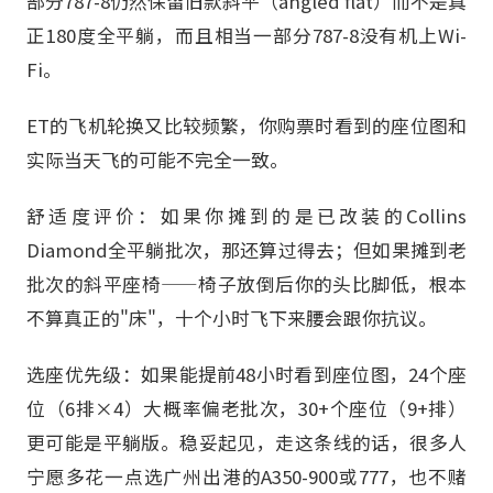
部分787-8仍然保留旧款斜平（angled flat）而不是真
正180度全平躺，而且相当一部分787-8没有机上Wi-
Fi。
ET的飞机轮换又比较频繁，你购票时看到的座位图和
实际当天飞的可能不完全一致。
舒适度评价：如果你摊到的是已改装的Collins
Diamond全平躺批次，那还算过得去；但如果摊到老
批次的斜平座椅——椅子放倒后你的头比脚低，根本
不算真正的"床"，十个小时飞下来腰会跟你抗议。
选座优先级：如果能提前48小时看到座位图，24个座
位（6排×4）大概率偏老批次，30+个座位（9+排）
更可能是平躺版。稳妥起见，走这条线的话，很多人
宁愿多花一点选广州出港的A350-900或777，也不赌