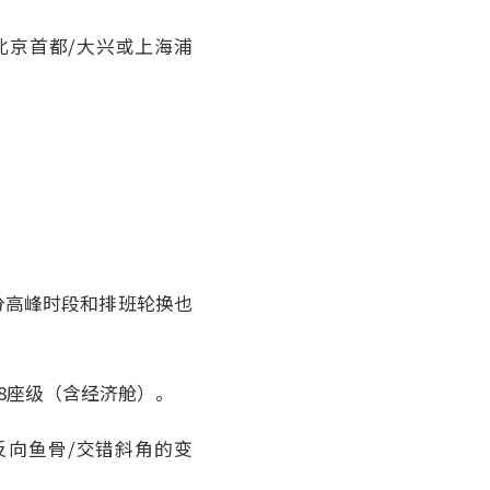
北京首都/大兴或上海浦
，部分高峰时段和排班轮换也
348座级（含经济舱）。
俗称反向鱼骨/交错斜角的变