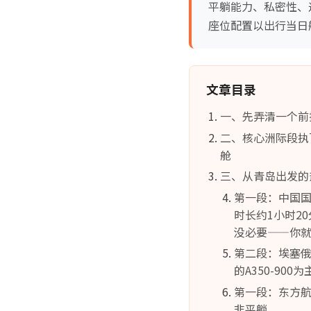
平躺能力、私密性、
座位配置以出行当日
文章目录
一、先弄清一个前
二、核心洲际段执飞航司
舱
三、从青岛出发的
第一段：中国国航
时长约1小时2
没必要——你就
第二段：埃塞俄
的A350-900
第一段：东方航空
非平躺。