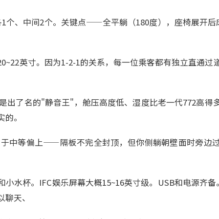
1个、中间2个。关键点——全平躺（180度），座椅展开后床
0~22英寸。因为1-2-1的关系，每一位乘客都有独立直通
0是出了名的"静音王"，舱压高度低、湿度比老一代772高
实的。
1里属于中等偏上——隔板不完全封顶，但你侧躺朝壁面时旁边
小水杯。IFC娱乐屏幕大概15~16英寸级。USB和电源齐备
以聊天、