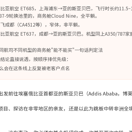
亚航空 ET685，上海浦东→亚的斯亚贝巴，飞行时长约11.5~
/ 787-9轮换池里的，商务舱Cloud Nine，全平躺。
飞成都（CA4512等），窄体，非平躺。
亚航空 ET637，成都→亚的斯亚贝巴。机型同上A350/787家族，
同航司不同机型的商务舱"能不能买"一句话判定法
把结论直接说透，按顺序排优先级：
么会在这条线上反复被老客户点名
发前往埃塞俄比亚首都亚的斯亚贝巴（Addis Ababa，博
项目、探访在非零地区的亲友，还是以此为跳板中转非洲全