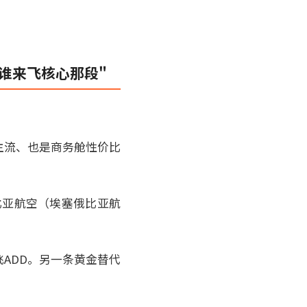
谁来飞核心那段"
主流、也是商务舱性价比
比亚航空（埃塞俄比亚航
班直飞ADD。另一条黄金替代