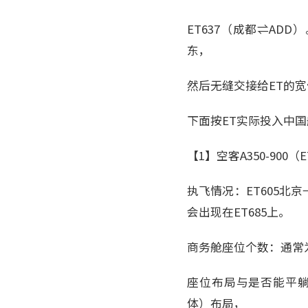
ET637（成都⇌A
东，
然后无缝交接给ET的
下面按ET实际投入中
【1】空客A350-90
执飞情况：ET605北京
会出现在ET685上。
商务舱座位个数：通常为3
座位布局与是否能平躺：A
体）布局，