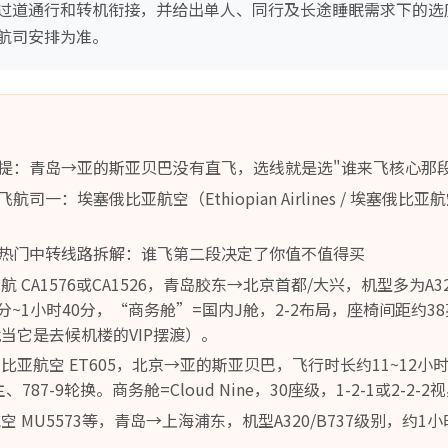
过道通行和转机衔接，并给出单人、同行及长途睡眠需求下的选
航司安排为准。
提：青岛→亚的斯亚贝巴没有直飞，选线就是选"谁来飞核心那段
一：埃塞俄比亚航空（Ethiopian Airlines / 埃塞俄比亚航空
热门中转线路拆解：谁飞第二段决定了你值不值得买
 CA1576或CA1526，青岛胶东→北京首都/大兴，机型多为A3
0分~1小时40分，“商务舱”=国内J舱，2-2布局，座椅间距约
当它是去候机楼的VIP摆渡）。
比亚航空 ET605，北京→亚的斯亚贝巴，飞行时长约11~12
为主、787-9轮换。商务舱=Cloud Nine，30座级，1-2-1或2-
 MU5573等，青岛→上海浦东，机型A320/B737级别，约1