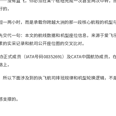
——没有直飞，你必须在某个枢纽完成一次甚至两次中转，
好的，
短一两小时，而是承载你跨越大洲的那一段核心航程的机型
先交代一句：本文的航线数据和机型座位信息，来源于爱飞
累的实采记录和航司公开座位图的交叉比对。
协正式成员（IATA号码08352691）及CATA中国航协成
络上，
，所以下面涉及到的执飞航司排班规律和机型轮换逻辑，不
感支撑的。