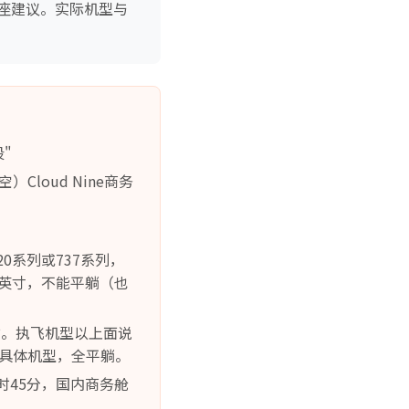
座建议。实际机型与
"
）Cloud Nine商务
20系列或737系列，
38英寸，不能平躺（也
小时。执飞机型以上面说
2-2视具体机型，全平躺。
小时45分，国内商务舱