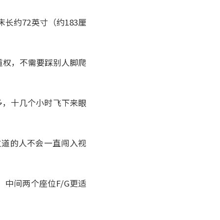
长约72英寸（约183厘
过道权，不需要踩别人脚爬
得多，十几个小时飞下来眼
过道的人不会一直闯入视
。中间两个座位F/G更适