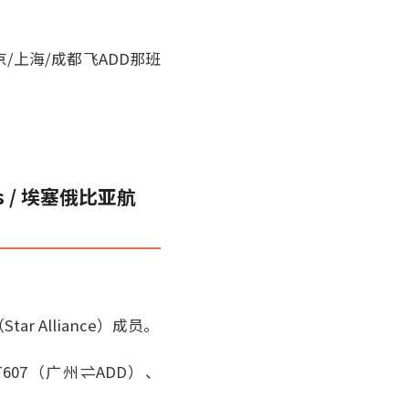
/上海/成都飞ADD那班
s / 埃塞俄比亚航
Alliance）成员。
07（广州⇌ADD）、