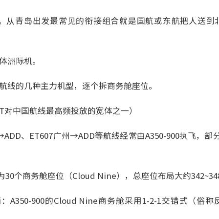
DD）。从青岛出发最常见的衔接组合就是国航或东航把人送到
宽体洲际机。
国航线的几种主力机型，逐个拆商务舱座位。
0（ET对中国航线最高频投放的宽体之一）
→ADD、ET607广州→ADD等航线经常由A350-900执飞
0个商务舱座位（Cloud Nine），总座位布局大约342~
350-900的Cloud Nine商务舱采用1-2-1交错式（