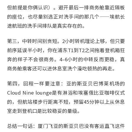
但前提是你俩认识）。避开最后一排商务舱靠近隔板
的座位，也尽量别选正对洗手间的那几个——埃航长
途航班的洗手间排队是真实存在的。
第三，中转时间别贪短。2小时转机理论上够，但只要
前序延误半小时，你在浦东T1到T2之间拖着登机箱狂
奔的样子不会很商务。4–6小时的中转反而更稳，真
商务舱乘客还可以进休息室洗个澡吃顿热的再走。
第四，回程一样要注意：亚的斯亚贝巴博莱机场的
Cloud Nine lounge是有淋浴和埃塞俄比亚咖啡仪式
的，但航站楼步行距离不短，预留45分钟以上从休息
室走到登机口是比较稳妥的量级。
总结一句话：厦门飞亚的斯亚贝巴没有客运直飞这件