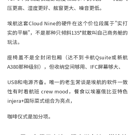
压更高、湿度更好、舷窗更大、噪音更低。
埃航这套Cloud Nine的硬件在这个价位段属于"实打
实的平躺"，不是那种只倾斜135°就敢叫自己商务舱的
玩法。
座椅虽不是全封闭包厢（达不到卡航Qsuite或新航
A380那种级别），但收纳空间够用、IFC屏幕够大、
USB和电源齐备。唯一的老生常谈是埃航的软件一致
性有时看航班 crew mood，餐食以埃塞俄比亚特色
injera+国际菜式组合为亮点，
咖啡仪式是加分项。