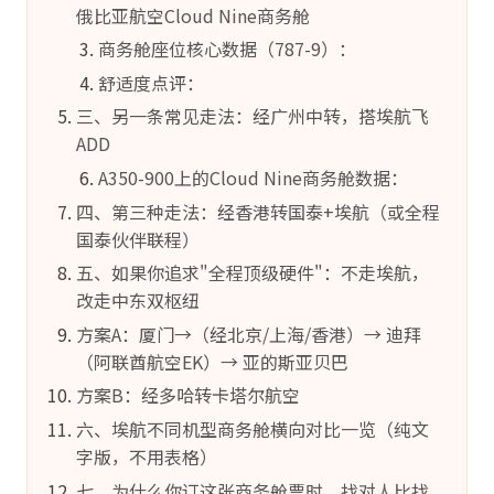
俄比亚航空Cloud Nine商务舱
商务舱座位核心数据（787-9）：
舒适度点评：
三、另一条常见走法：经广州中转，搭埃航飞
ADD
A350-900上的Cloud Nine商务舱数据：
四、第三种走法：经香港转国泰+埃航（或全程
国泰伙伴联程）
五、如果你追求"全程顶级硬件"：不走埃航，
改走中东双枢纽
方案A：厦门→（经北京/上海/香港）→ 迪拜
（阿联酋航空EK）→ 亚的斯亚贝巴
方案B：经多哈转卡塔尔航空
六、埃航不同机型商务舱横向对比一览（纯文
字版，不用表格）
七、为什么你订这张商务舱票时，找对人比找