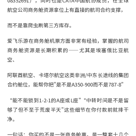
08352691），同时也是CATA中国航协成员，在全球
航空公司商务舱资源拿位上有直接的航司合约支撑，
而不是靠爬虫刷第三方库存。
爱飞乐游在商务舱机票方面非常有经验，掌握的航司
商务舱资源是长期积累的——尤其是埃塞俄比亚航
空、
阿联酋航空、卡塔尔航空这类非洲/中东长途线的集团
合约舱位，能帮你把"是不是A350-900而不是787-8"
“能不能锁到1-2-1的A座或L座"“中转时间是不是留
够了但不至于荒废半天"这些细节在你付款前就排干
净。
一句话：你买的不是一张商务舱票，是一整套十几个