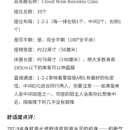
商务舱名称：Cloud Nine Business Class
座位总数：30个
座位布局：1-2-1（每一排左侧1个、中间2个、右侧1
个）
是否平躺：是，完全平躺（180°全平床）
座椅宽度：约22英寸（56厘米）
床面长度：约78英寸（198厘米），绝大多数身高
185cm以下的乘客可以伸直腿
直接通道：1-2-1意味着靠窗座A和L有最好的私密
性，中间D/G适合同行两人，但要注意——如果是单
人坐中间双座之一，邻座的陌生人会离你比想象中
近，隔板降下时几乎没有屏障
舒适度点评：
787-9本身就是长途舒适度较高水平的机身——机舱气