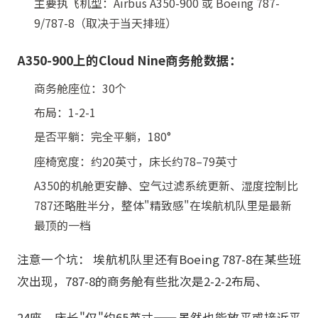
主要执飞机型：Airbus A350-900 或 Boeing 787-
9/787-8（取决于当天排班）
A350-900上的Cloud Nine商务舱数据：
商务舱座位：30个
布局：1-2-1
是否平躺：完全平躺，180°
座椅宽度：约20英寸，床长约78–79英寸
A350的机舱更安静、空气过滤系统更新、湿度控制比
787还略胜半分，整体"精致感"在埃航机队里是最新
最顶的一档
注意一个坑： 埃航机队里还有Boeing 787-8在某些班
次出现，787-8的商务舱有些批次是2-2-2布局、
24座、床长"仅"约65英寸——虽然也能放平或接近平