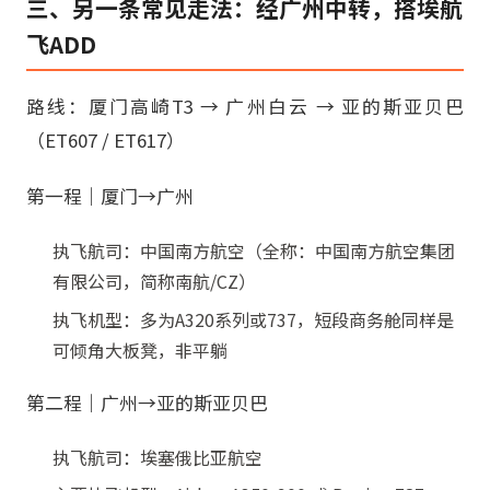
三、另一条常见走法：经广州中转，搭埃航
飞ADD
路线：厦门高崎T3 → 广州白云 → 亚的斯亚贝巴
（ET607 / ET617）
第一程｜厦门→广州
执飞航司：中国南方航空（全称：中国南方航空集团
有限公司，简称南航/CZ）
执飞机型：多为A320系列或737，短段商务舱同样是
可倾角大板凳，非平躺
第二程｜广州→亚的斯亚贝巴
执飞航司：埃塞俄比亚航空