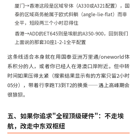
厦门→香港这段是区域窄体（A330或A321配置），国
泰的区域商务舱属于欧式斜躺（angle-lie-flat）而非
全平，短段两三个小时忍得住
香港→ADD的ET645则是埃航的A350-900，回到我们
上面说的那套30座1-2-1全平配置
这条线适合本身就在用国泰亚洲万里通/oneworld体
系积分的人，或者你已经人在港澳口岸附近。但中转
时间如果压得太紧（搜索结果显示有的方案只留2小时
05分），带着行李跑T3到T2的换乘——遇上高峰期会
很狼狈。
五、如果你追求"全程顶级硬件"：不走埃
航，改走中东双枢纽