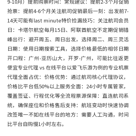
9-10月）提前购票时间：常规建议：提前2-3个月促销
抢票：提前4-6个月关注航司促销最后一刻：出发前7-
14天可能有last minute特价捡漏技巧：关注航司会员
日：卡塔尔航空每月15日、阿联酋航空不定期促销错
峰出行：避开周五、周日出发，选择周二、周三灵活
日期：使用日期搜索工具，选择价格最低的相邻日期
开口程：广州-亚历山大，开罗-广州，可能比往返更
便宜专业代理 vs 在线平台以爱飞乐游为例的专业机票
代理全面占优：价格优势：通过航司核心代理协议，
价格比平台低50%以上服务全面：24小时专属管家，
覆盖签证、行程优化等全流程票源保障：直连航司系
统，确保座位和价格售后支持：航班变动时快速协调
改签唯一不如在线平台的地方：需要人工沟通，时间
比平台自购慢1小时左右。