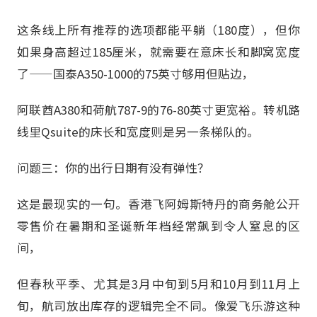
这条线上所有推荐的选项都能平躺（180度），但你
如果身高超过185厘米，就需要在意床长和脚窝宽度
了——国泰A350-1000的75英寸够用但贴边，
阿联酋A380和荷航787-9的76-80英寸更宽裕。转机路
线里Qsuite的床长和宽度则是另一条梯队的。
问题三：你的出行日期有没有弹性？
这是最现实的一句。香港飞阿姆斯特丹的商务舱公开
零售价在暑期和圣诞新年档经常飙到令人窒息的区
间，
但春秋平季、尤其是3月中旬到5月和10月到11月上
旬，航司放出库存的逻辑完全不同。像爱飞乐游这种