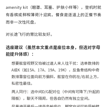
amenity kit（眼罩、耳塞、护肤小样等），登机时就
有香槟或鲜榨薄荷汁迎宾。餐食是逐道上的正餐节奏
而非一次性托盘，
对长途飞行的胃比较友好。
选座建议（虽然本文重点是座位本身，但选对字母
能提升体感）：
想要舷窗视野又怕被过道人来人往干扰：选单数排的
A或K（如15A、17A、19A、19K），反鱼骨结构中奇
数排靠窗位面向前方偏斜，舷窗在你的左/右前上方，
私密性最佳。
两人同行：选中间D/G配对位（中间有可降下/升起的
隔板），聊天不隔阂，但各自仍然有独立空间。
尽量避开最后一排商务舱座位，脚窝空间可能受舱壁