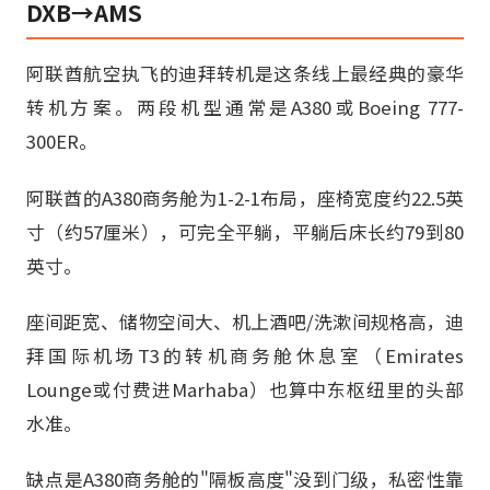
DXB→AMS
阿联酋航空执飞的迪拜转机是这条线上最经典的豪华
转机方案。两段机型通常是A380或Boeing 777-
300ER。
阿联酋的A380商务舱为1-2-1布局，座椅宽度约22.5英
寸（约57厘米），可完全平躺，平躺后床长约79到80
英寸。
座间距宽、储物空间大、机上酒吧/洗漱间规格高，迪
拜国际机场T3的转机商务舱休息室（Emirates
Lounge或付费进Marhaba）也算中东枢纽里的头部
水准。
缺点是A380商务舱的"隔板高度"没到门级，私密性靠