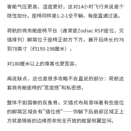
客舱气压更高、湿度更好，这对14小时飞行来说是个
隐性加分。座椅同样是1-2-1全平躺，每座直通过道。
荷航的商务舱座椅平台（通常是Zodiac RSP座位，交
错排列）脚窝位于座椅正前方下方，展开后床长约76
到78英寸（约193-198厘米），
对180厘米以上的乘客也更宽容。
再说缺点，这也是很多攻略不会直说的部分：荷航这
套商务舱座椅的"宽度感"和私密感，
整体不如国泰的反鱼骨。交错式布局意味着有些座位
的脚窝区域会有"错位感"——你躺下后肩部区域正上
方就是隔板的边缘而非完全开放的舷窗侧翼空间，