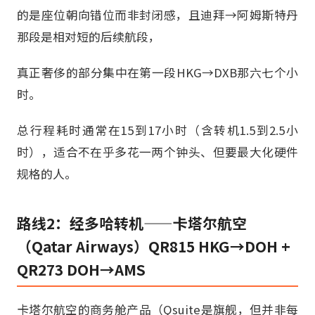
的是座位朝向错位而非封闭感，且迪拜→阿姆斯特丹
那段是相对短的后续航段，
真正奢侈的部分集中在第一段HKG→DXB那六七个小
时。
总行程耗时通常在15到17小时（含转机1.5到2.5小
时），适合不在乎多花一两个钟头、但要最大化硬件
规格的人。
路线2：经多哈转机——卡塔尔航空
（Qatar Airways）QR815 HKG→DOH +
QR273 DOH→AMS
卡塔尔航空的商务舱产品（Qsuite是旗舰，但并非每