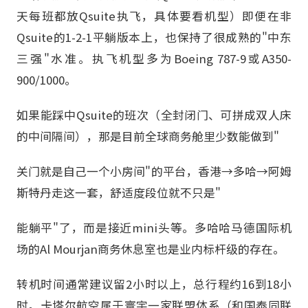
天每班都放Qsuite执飞，具体要看机型）即便在非
Qsuite的1-2-1平躺版本上，也保持了很成熟的"中东
三强"水准。执飞机型多为Boeing 787-9或A350-
900/1000。
如果能踩中Qsuite的班次（全封闭门、可拼成双人床
的中间隔间），那是目前全球商务舱里少数能做到"
关门就是自己一个小房间"的平台，香港→多哈→阿姆
斯特丹走这一套，舒适度段位就不只是"
能躺平"了，而是接近mini头等。多哈哈马德国际机
场的Al Mourjan商务休息室也是业内标杆级的存在。
转机时间通常建议留2小时以上，总行程约16到18小
时。卡塔尔航空属于寰宇一家联盟体系（和国泰同联