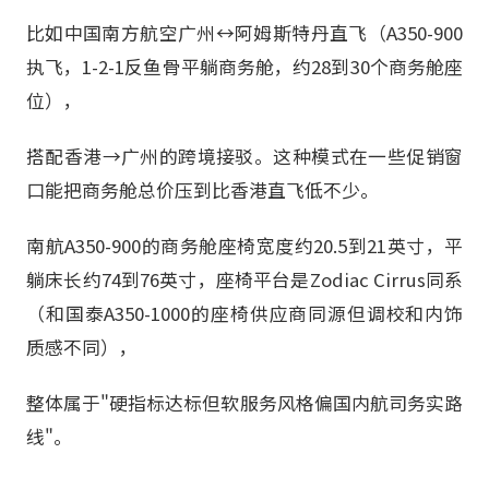
比如中国南方航空广州↔阿姆斯特丹直飞（A350-900
执飞，1-2-1反鱼骨平躺商务舱，约28到30个商务舱座
位），
搭配香港→广州的跨境接驳。这种模式在一些促销窗
口能把商务舱总价压到比香港直飞低不少。
南航A350-900的商务舱座椅宽度约20.5到21英寸，平
躺床长约74到76英寸，座椅平台是Zodiac Cirrus同系
（和国泰A350-1000的座椅供应商同源但调校和内饰
质感不同），
整体属于"硬指标达标但软服务风格偏国内航司务实路
线"。