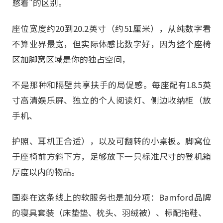
憋着"的区别。
座位宽度约20到20.2英寸（约51厘米），从纯数字看
不算业界最宽，但实际体感比数字好，因为整个座椅
区加脚窝区域是你的独占空间，
不是那种和隔壁共享扶手的局促感。每座配有18.5英
寸高清娱乐屏、独立的个人阅读灯、侧边收纳柜（放
手机、
护照、耳机正合适），以及可翻转的小桌板。脚窝位
于座椅前方斜下方，足够放下一只标准尺寸的登机箱
厚度以内的物品。
国泰在这条线上的软服务也是加分项：Bamford品牌
的寝具套装（床垫垫、枕头、羽绒被）、标配拖鞋、