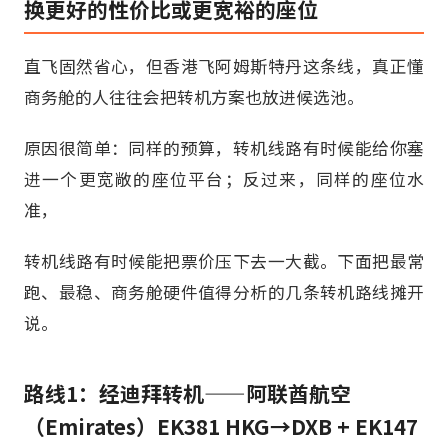
换更好的性价比或更宽裕的座位
直飞固然省心，但香港飞阿姆斯特丹这条线，真正懂
商务舱的人往往会把转机方案也放进候选池。
原因很简单：同样的预算，转机线路有时候能给你塞
进一个更宽敞的座位平台；反过来，同样的座位水
准，
转机线路有时候能把票价压下去一大截。下面把最常
跑、最稳、商务舱硬件值得分析的几条转机路线摊开
说。
路线1：经迪拜转机——阿联酋航空
（Emirates）EK381 HKG→DXB + EK147