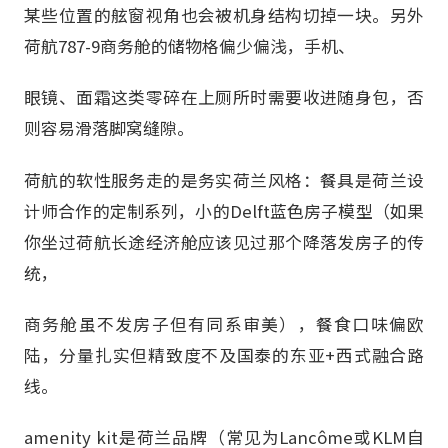
某些位置的舷窗视角也会被机身结构切掉一块。另外
荷航787-9商务舱的储物格偏少偏浅，手机、
眼镜、面霜这类零碎在上厕所时需要收进随身包，否
则容易滑落脚窝缝隙。
荷航的软性服务走的是务实荷兰风格：餐具是荷兰设
计师合作的定制系列，小的Delft蓝色房子模型（如果
你坐过荷航长途经济舱应该见过那个降落发房子的传
统，
商务舱虽不发房子但有同系审美），餐食口味偏欧
陆，分量扎实但精致度不及国泰的东亚+西式融合路
线。
amenity kit是荷兰品牌（常见为Lancôme或KLM自