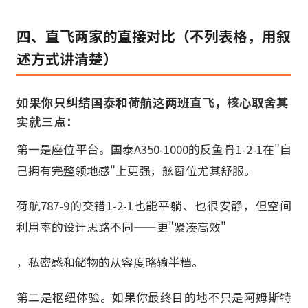
四、直飞两家的直接对比（不列表格，用叙
述方式讲清楚）
如果你只纠结国泰和荷航这两班直飞，核心取舍其
实就三点：
第一是座位平台。国泰A350-1000的反鱼骨1-2-1在"自
己拥有完整领地感"上更强，舷窗位尤其舒服。
荷航787-9的交错1-2-1也能平躺、也很安静，但空间
利用率的设计思路不同——更"紧凑高效"
，私密感和储物的从容度略输半档。
第二是枢纽体验。如果你最终目的地不只是阿姆斯特