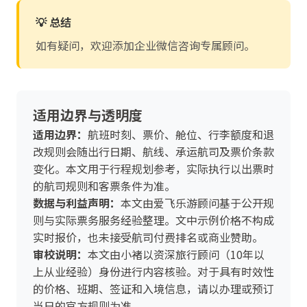
💡 总结
如有疑问，欢迎添加企业微信咨询专属顾问。
适用边界与透明度
适用边界：
航班时刻、票价、舱位、行李额度和退
改规则会随出行日期、航线、承运航司及票价条款
变化。本文用于行程规划参考，实际执行以出票时
的航司规则和客票条件为准。
数据与利益声明：
本文由爱飞乐游顾问基于公开规
则与实际票务服务经验整理。文中示例价格不构成
实时报价，也未接受航司付费排名或商业赞助。
审校说明：
本文由小褚以资深旅行顾问（10年以
上从业经验）身份进行内容核验。对于具有时效性
的价格、班期、签证和入境信息，请以办理或预订
当日的官方规则为准。