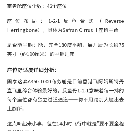
商务舱座位个数：46个座位
座位布局：1-2-1反鱼骨式（Reverse
Herringbone），具体为Safran Cirrus III座椅平台
是否能平躺：能，完全180度平躺，展开后为长约75
英寸（约190厘米）的平躺睡床
座位舒适度详细分析：
国泰这套A350-1000商务舱是目前香港飞阿姆斯特丹
直飞里综合体验最好的。反鱼骨1-2-1意味着每一排的
每个座位都有独立过道通道——你不用跨别人腿出去
上厕所，
这点听起来小事，但在14小时飞行中就是"要不要全程