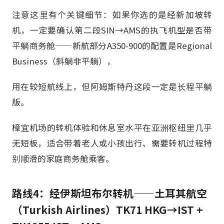
注意这里有个关键细节：如果你选的是经新加坡转
机，一定要确认第二段SIN→AMS的执飞机型是否带
平躺商务舱——新航部分A350-900的配置是Regional
Business（斜躺非平躺），
用在较短航线上，但阿姆斯特丹这段一定是长程平躺
版。
樟宜机场的转机体验和休息室水平在亚洲枢纽里几乎
无短板，适合带着老人或小孩出行、需要转机过程特
别顺滑的家庭商务舱乘客。
路线4：经伊斯坦布尔转机——土耳其航空
（Turkish Airlines）TK71 HKG→IST +