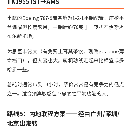
TK1955 IST→AMS
土航的Boeing 787-9商务舱为1-2-1平躺配置，座椅平
台偏窄但长度够用，平躺后约76英寸。转机在伊斯坦
布尔新机场，
休息室非常大（有免费土耳其茶饮、现做gozleme薄
饼档口），但人流也大，转机动线走起来比樟宜或多
哈累一些。
总耗时通常17到19小时，票价常常是有竞争力的低点
之一。适合预算敏感但不愿牺牲平躺功能的人。
路线5：内地联程方案——经由广州/深圳/
北京出港转