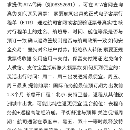
求提供IATA代码（如08352691），可在IATA官网查询
真伪 如何买到真票： 索要航司出具的正式电子客票行
程单（ETR） 通过航司官网或客服验证票号真实性 核
对行程单上的姓名、航班号、时间、舱位等级是否与
预订一致 确认退改签规则是否与航司政策一致 如何安
全交易： 坚持对公账户付款，拒绝私人转账 索要正规
发票或收据 使用信用卡支付，保留支付凭证 避免向个
人微信、支付宝直接转账大额票款 如何买到便宜的：
灵活出行时间：周二、周三出发通常最便宜，周五、
周日最贵 提前购票：国际商务舱最佳预订期为出发前
2-3个月 考虑开口程：北京-安特卫普，返程从其他欧
洲城市出发，可能比纯往返更便宜 混合舱位：去程商
务舱+返程高端经济舱，平衡舒适与预算 关注促销周
期：航司通常在季度末、黑五、双十一等时段释放特