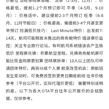
价舱位 淡旺季购票策略： 淡季（1-3月、11月）：价
格最低，提前1-2个月预订即可 平季（4-5月、9-10
月）：价格适中，建议提前2-3个月预订 旺季（6-8
月、12月节假日）：价格最高，需提前3-4个月甚至更
早预订 捡漏低价技巧： Last Minute特价：出发前7-
14天，航司可能释放未售出的商务舱特价 错误票价监
控：关注专业旅行论坛，有时航司系统错误会产生极
低价 里程票兑换：积累航空里程，兑换商务舱机票可
能比现金购票更划算 团体票拆单：10人以上团队可申
请团体特价，再拆分成个人票 航变改签机会：原航班
发生变动时，可免费改签到更贵日期或航线 往年价格
参考（平台公开价，实际代理价更低） 需要特别说明
的是，以下为各大OTA平台往年公开报价的总结数
据，仅供参考。