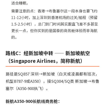
适合睡眠。
需要注意的点：香港→布鲁塞尔这一段本身也要飞约
11-12小时，加上深圳到香港机场的过关/船程（预留
1.5-2.5小时），总门到门时间其实跟直飞差不多甚至
更长一点，但你买到的是国泰的商务舱体验而非海航
的。
路线C：经新加坡中转 —— 新加坡航空
（Singapore Airlines，简称新航）
路径是SQ857 深圳→新加坡（白天或凌晨都有班次，
机型B787-9或A350），接SQ304/SQ类 新加坡→布鲁
塞尔（A350-900执飞）。
新航A350-900长航线商务舱：