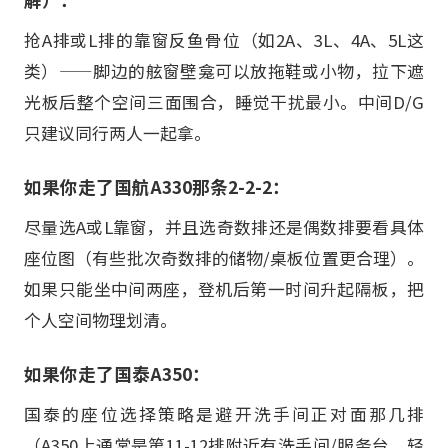
抢A排或L排的靠窗反鱼骨位（如2A、3L、4A、5L这
类）——脚边的舷窗壁龛可以放拖鞋或小物，拉下遮
光板后整个空间三面围合，睡觉干扰最小。中间D/G
只建议同行两人一起拿。
如果你走了国航A330那条2-2-2：
尽量选A或L靠窗，并且选奇数排还是偶数排要看具体
座位图（有些批次奇数排的储物/桌板位置更合理）。
如果只能坐中间两座，登机后第一时间升起隔板，把
个人空间物理划清。
如果你走了国泰A350：
国泰的座位选择策略是避开洗手间正对面那几排
（A350上通常是第11-12排附近有洗手间/服务台，轻