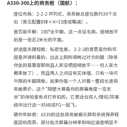
A330-300上的商务舱（国航）：
座位布局：2-2-2 并列式，商务舱总座位数约30个左
右（常见配置8排×4=32座或略减）。
是否能平躺：180°全平躺，这一点没毛病，座椅放平
后是一张近2米长的平面。
舒适度关键短板：私密性差。 2-2-2的意思是你和邻
座是并排斜着的，出去上厕所得跨过对方的腿（除非
你坐的是靠窗那侧且人家没把座椅放平……但人家大
概率放了），而且两人之间没有实体墙，只有一块可
升降的半截隔板。如果你是一个人对着一整段长途商
务舱票价，这个"隔壁大哥看你的屏幕角度一览无
余"的体验是有点打折扣的。它更适合双人/情侣/同事
结伴出行选一对AB或FG一起飞。
硬件年龄感：A330的这批商务舱娱乐屏和系统保养程
度因机而异，部分批次屏幕分辨率和响应速度明显不