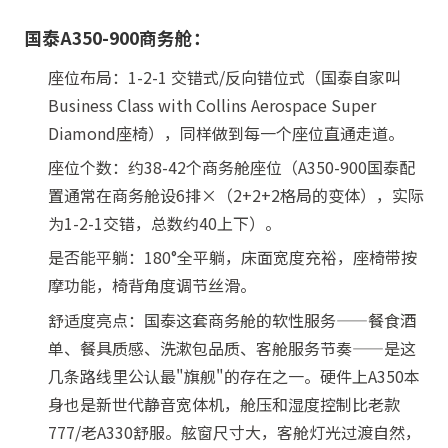
国泰A350-900商务舱：
座位布局：1-2-1 交错式/反向错位式（国泰自家叫
Business Class with Collins Aerospace Super
Diamond座椅），同样做到每一个座位直通走道。
座位个数：约38-42个商务舱座位（A350-900国泰配
置通常在商务舱设6排×（2+2+2格局的变体），实际
为1-2-1交错，总数约40上下）。
是否能平躺：180°全平躺，床面宽度充裕，座椅带按
摩功能，椅背角度调节丝滑。
舒适度亮点：国泰这套商务舱的软性服务——餐食酒
单、餐具质感、洗漱包品质、客舱服务节奏——是这
几条路线里公认最"旗舰"的存在之一。硬件上A350本
身也是新世代静音宽体机，舱压和湿度控制比老款
777/老A330舒服。舷窗尺寸大，客舱灯光过渡自然，