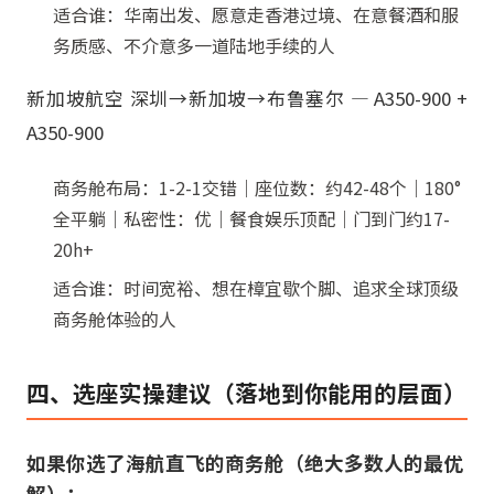
适合谁：华南出发、愿意走香港过境、在意餐酒和服
务质感、不介意多一道陆地手续的人
新加坡航空 深圳→新加坡→布鲁塞尔 — A350-900 +
A350-900
商务舱布局：1-2-1交错｜座位数：约42-48个｜180°
全平躺｜私密性：优｜餐食娱乐顶配｜门到门约17-
20h+
适合谁：时间宽裕、想在樟宜歇个脚、追求全球顶级
商务舱体验的人
四、选座实操建议（落地到你能用的层面）
如果你选了海航直飞的商务舱（绝大多数人的最优
解）：