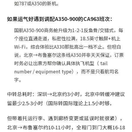
如787或A350的新机。
如果运气好遇到调配A350-900的CA963班次：
国航A350-900商务舱升级为1-2-1反鱼骨/交错式，每
个座位直通走道，私密性拉满，18.5英寸触屏+机上
Wi-Fi，综合体验比A330那批高出一档不止。但坦白
说，北京→布鲁塞尔这条线A350并非天天保证，订票
时务必让出票方帮你确认具体执飞机型（ tail
number / equipment type），而不是只看航司名
字。
中转总耗时：深圳→北京约3小时，北京中转缓冲建议
留最少2.5-3小时（国际转国际理论上1.5小时够，
但带着托运行李、遇到廊桥变更或延误时就很紧），
北京→布鲁塞尔约10-11小时，全程门到门大概16-18