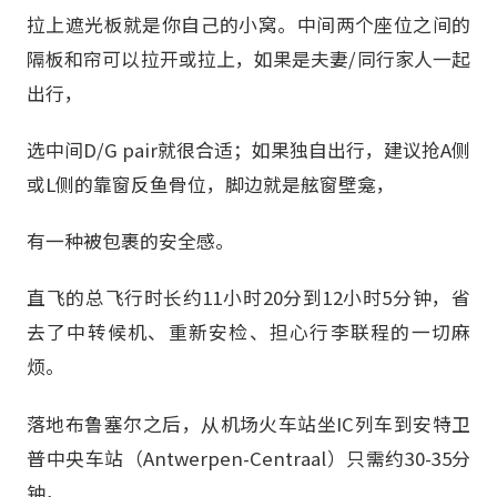
拉上遮光板就是你自己的小窝。中间两个座位之间的
隔板和帘可以拉开或拉上，如果是夫妻/同行家人一起
出行，
选中间D/G pair就很合适；如果独自出行，建议抢A侧
或L侧的靠窗反鱼骨位，脚边就是舷窗壁龛，
有一种被包裹的安全感。
直飞的总飞行时长约11小时20分到12小时5分钟，省
去了中转候机、重新安检、担心行李联程的一切麻
烦。
落地布鲁塞尔之后，从机场火车站坐IC列车到安特卫
普中央车站（Antwerpen-Centraal）只需约30-35分
钟，