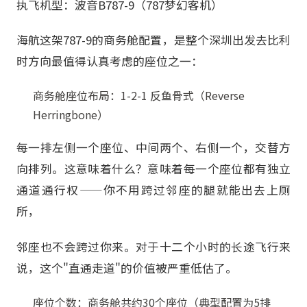
执飞机型：波音B787-9（787梦幻客机）
海航这架787-9的商务舱配置，是整个深圳出发去比利
时方向最值得认真考虑的座位之一：
商务舱座位布局：1-2-1 反鱼骨式（Reverse
Herringbone）
每一排左侧一个座位、中间两个、右侧一个，交替方
向排列。这意味着什么？意味着每一个座位都有独立
通道通行权——你不用跨过邻座的腿就能出去上厕
所，
邻座也不会跨过你来。对于十二个小时的长途飞行来
说，这个"直通走道"的价值被严重低估了。
座位个数：商务舱共约30个座位（典型配置为5排