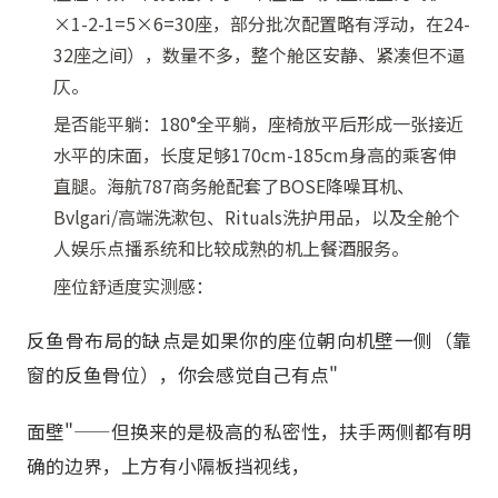
×1-2-1=5×6=30座，部分批次配置略有浮动，在24-
32座之间），数量不多，整个舱区安静、紧凑但不逼
仄。
是否能平躺：180°全平躺，座椅放平后形成一张接近
水平的床面，长度足够170cm-185cm身高的乘客伸
直腿。海航787商务舱配套了BOSE降噪耳机、
Bvlgari/高端洗漱包、Rituals洗护用品，以及全舱个
人娱乐点播系统和比较成熟的机上餐酒服务。
座位舒适度实测感：
反鱼骨布局的缺点是如果你的座位朝向机壁一侧（靠
窗的反鱼骨位），你会感觉自己有点"
面壁"——但换来的是极高的私密性，扶手两侧都有明
确的边界，上方有小隔板挡视线，