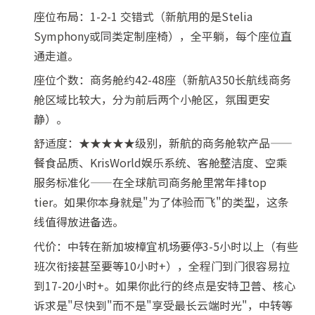
座位布局：1-2-1 交错式（新航用的是Stelia
Symphony或同类定制座椅），全平躺，每个座位直
通走道。
座位个数：商务舱约42-48座（新航A350长航线商务
舱区域比较大，分为前后两个小舱区，氛围更安
静）。
舒适度：★★★★★级别，新航的商务舱软产品——
餐食品质、KrisWorld娱乐系统、客舱整洁度、空乘
服务标准化——在全球航司商务舱里常年排top
tier。如果你本身就是"为了体验而飞"的类型，这条
线值得放进备选。
代价：中转在新加坡樟宜机场要停3-5小时以上（有些
班次衔接甚至要等10小时+），全程门到门很容易拉
到17-20小时+。如果你此行的终点是安特卫普、核心
诉求是"尽快到"而不是"享受最长云端时光"，中转等