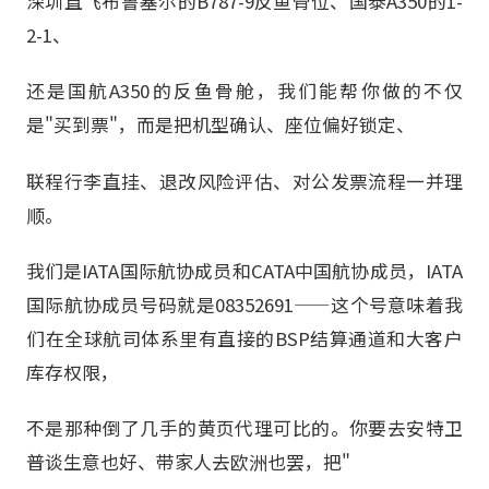
深圳直飞布鲁塞尔的B787-9反鱼骨位、国泰A350的1-
2-1、
还是国航A350的反鱼骨舱，我们能帮你做的不仅
是"买到票"，而是把机型确认、座位偏好锁定、
联程行李直挂、退改风险评估、对公发票流程一并理
顺。
我们是IATA国际航协成员和CATA中国航协成员，IATA
国际航协成员号码就是08352691——这个号意味着我
们在全球航司体系里有直接的BSP结算通道和大客户
库存权限，
不是那种倒了几手的黄页代理可比的。你要去安特卫
普谈生意也好、带家人去欧洲也罢，把"