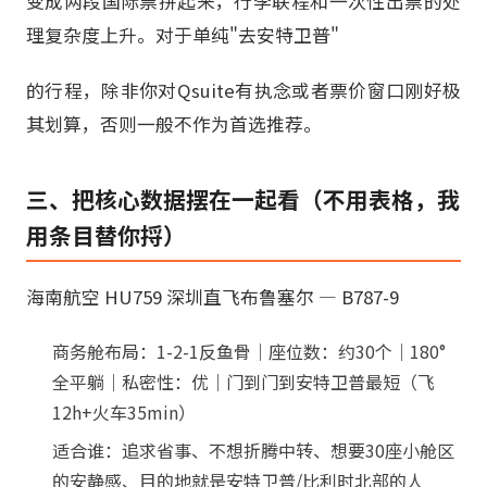
变成两段国际票拼起来，行李联程和一次性出票的处
理复杂度上升。对于单纯"去安特卫普"
的行程，除非你对Qsuite有执念或者票价窗口刚好极
其划算，否则一般不作为首选推荐。
三、把核心数据摆在一起看（不用表格，我
用条目替你捋）
海南航空 HU759 深圳直飞布鲁塞尔 — B787-9
商务舱布局：1-2-1反鱼骨｜座位数：约30个｜180°
全平躺｜私密性：优｜门到门到安特卫普最短（飞
12h+火车35min）
适合谁：追求省事、不想折腾中转、想要30座小舱区
的安静感、目的地就是安特卫普/比利时北部的人