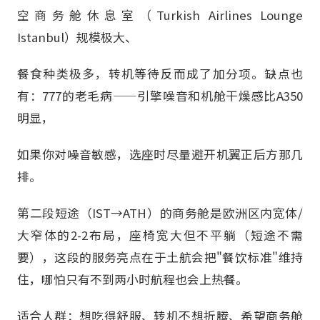
空商务舱休息室（Turkish Airlines Lounge
Istanbul）规模极大、
餐食种类极多，转机等待反而成了加分项。缺点也
有：777的老毛病——引擎噪音和机舱干燥感比A350
明显，
如果你对噪音敏感，选座时尽量避开机翼正后方那几
排。
第二段短途（IST→ATH）的商务舱是欧洲区内宽体/
大窄体的2-2布局，座椅宽大但不平躺（短途不需
要），这段的服务亮点在于土航会把"餐饮标准"维持
住，哪怕只有不到两小时航程也会上热餐。
适合人群：想吃得舒服、转机不想折腾、希望商务舱