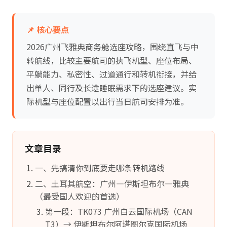
📌 核心要点
2026广州飞雅典商务舱选座攻略，围绕直飞与中
转航线，比较主要航司的执飞机型、座位布局、
平躺能力、私密性、过道通行和转机衔接，并给
出单人、同行及长途睡眠需求下的选座建议。实
际机型与座位配置以出行当日航司安排为准。
文章目录
一、先搞清你到底要走哪条转机路线
二、土耳其航空：广州—伊斯坦布尔—雅典
（最受国人欢迎的首选）
第一段：TK073 广州白云国际机场（CAN
T3）→ 伊斯坦布尔阿塔图尔克国际机场