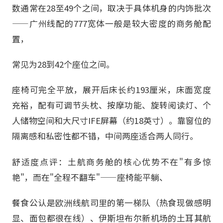
数通常在28至49个之间，取决于具体机身的内饰批次
——广州线配的777宽体一般是较大密度的商务舱配
置，
常见为28到42个座位之间。
座椅可完全平放，展开后床长约193厘米，床面宽度
充裕，配有可调节头枕、按摩功能、旋转阅读灯、个
人储物空间和大尺寸IFE屏幕（约18英寸）。靠窗位的
隔离感和私密性都不错，中间两座适合两人同行。
舒适度点评：土航商务舱的核心优势不在"有多惊
艳"，而在"全程不翻车"——座椅能平躺、
餐食公认是欧洲线航司里的第一梯队（热食现做感明
显、面包都很在线）、伊斯坦布尔新机场的土耳其航