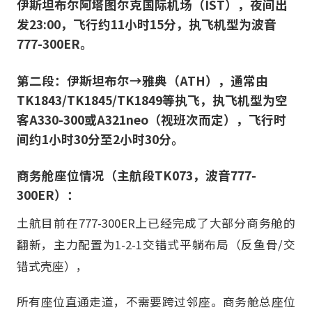
伊斯坦布尔阿塔图尔克国际机场（IST），夜间出
发23:00，飞行约11小时15分，执飞机型为波音
777-300ER。
第二段：伊斯坦布尔→雅典（ATH），通常由
TK1843/TK1845/TK1849等执飞，执飞机型为空
客A330-300或A321neo（视班次而定），飞行时
间约1小时30分至2小时30分。
商务舱座位情况（主航段TK073，波音777-
300ER）：
土航目前在777-300ER上已经完成了大部分商务舱的
翻新，主力配置为1-2-1交错式平躺布局（反鱼骨/交
错式壳座），
所有座位直通走道，不需要跨过邻座。商务舱总座位