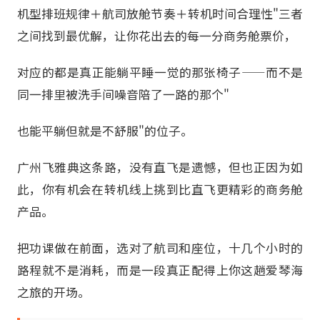
机型排班规律＋航司放舱节奏＋转机时间合理性"三者
之间找到最优解，让你花出去的每一分商务舱票价，
对应的都是真正能躺平睡一觉的那张椅子——而不是
同一排里被洗手间噪音陪了一路的那个"
也能平躺但就是不舒服"的位子。
广州飞雅典这条路，没有直飞是遗憾，但也正因为如
此，你有机会在转机线上挑到比直飞更精彩的商务舱
产品。
把功课做在前面，选对了航司和座位，十几个小时的
路程就不是消耗，而是一段真正配得上你这趟爱琴海
之旅的开场。