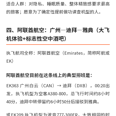
适合人群：对隐私、睡眠质量、整体精致感要求最高
的旅客；愿意为了确定性提前做功课查机型的人。
四、阿联酋航空：广州—迪拜—雅典（大飞
机体验+标志性空中酒吧）
执飞航司全称：阿联酋航空（Emirates，简称阿航或
EK）
阿联酋航空目前在这条线上的典型排班是：
EK363 广州白云（CAN）→ 迪拜（DXB），00:20出
发，执飞机型为空客A380-800，总飞行时间约8小时
40分，迪拜中转停留约6小时50分后接驳到雅典。
或EK209 执飞机型为波音777-300ER，大致相同的时