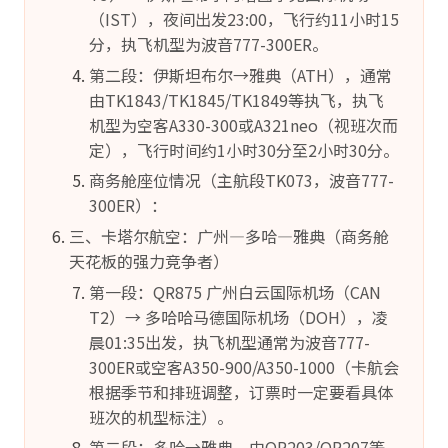
（IST），夜间出发23:00，飞行约11小时15
分，执飞机型为波音777-300ER。
第二段：伊斯坦布尔→雅典（ATH），通常
由TK1843/TK1845/TK1849等执飞，执飞
机型为空客A330-300或A321neo（视班次而
定），飞行时间约1小时30分至2小时30分。
商务舱座位情况（主航段TK073，波音777-
300ER）：
三、卡塔尔航空：广州—多哈—雅典（商务舱
天花板的强力竞争者）
第一段：QR875 广州白云国际机场（CAN
T2）→ 多哈哈马德国际机场（DOH），凌
晨01:35出发，执飞机型通常为波音777-
300ER或空客A350-900/A350-1000（卡航会
根据季节和排班调整，订票时一定要看具体
班次的机型标注）。
第二段：多哈→雅典，由QR203/QR207等