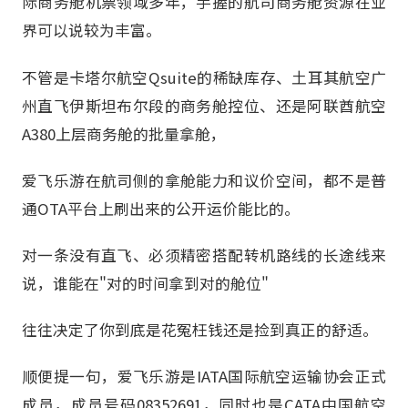
际商务舱机票领域多年，手握的航司商务舱资源在业
界可以说较为丰富。
不管是卡塔尔航空Qsuite的稀缺库存、土耳其航空广
州直飞伊斯坦布尔段的商务舱控位、还是阿联酋航空
A380上层商务舱的批量拿舱，
爱飞乐游在航司侧的拿舱能力和议价空间，都不是普
通OTA平台上刷出来的公开运价能比的。
对一条没有直飞、必须精密搭配转机路线的长途线来
说，谁能在"对的时间拿到对的舱位"
往往决定了你到底是花冤枉钱还是捡到真正的舒适。
顺便提一句，爱飞乐游是IATA国际航空运输协会正式
成员，成员号码08352691，同时也是CATA中国航空