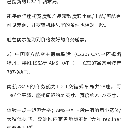
已翻新的1-2-1平躺布局，
能平躺但座椅宽度和产品精致度跟土航/卡航/阿航有
可见差距，开罗转机休息室的条件也相对一般。
胜在偶尔能淘到价格友好的商务舱票。
2）中国南方航空＋荷航联运（CZ307 CAN→阿姆斯
特丹，接KL1955等 AMS→ATH）：CZ307通常用波音
787-9执飞，
南航787-9的商务舱为1-2-1交错式布局共28座，可
180°全平躺，座椅间距约45英寸、宽度约22-23英寸，
体验中规中矩但合格；AMS→ATH段由荷航用小宽体/
大窄体执飞，欧洲区内商务舱标准是"大号 recliner
而非全平躺"