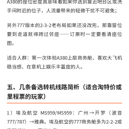
A380的座位密度高意味着如果你选到靠近吧台区或洗
手间附近的位子，人流量带来的轻微干扰不可避免；
另外777版本的2-3-2老布局如果还没改完，那靠窗位
要到走道就得跨过邻座——订票时一定要看清座位
图。
适合人群：第一次体验A380上层商务舱、喜欢大飞机
稳当感、在意机上娱乐丰富度的人。
五、几条备选转机线路简析（适合淘特价或
里程票的玩家）
1）埃及航空 MS959/MS959：广州→开罗（波音
777/787）→雅典。埃及航空的777商务舱多为2-2-2或