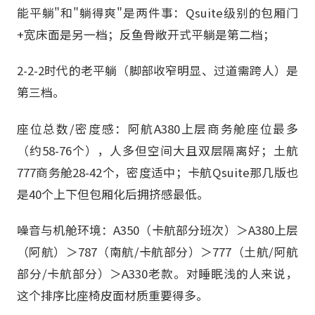
能平躺"和"躺得爽"是两件事：Qsuite级别的包厢门
+宽床面是另一档；反鱼骨敞开式平躺是第二档；
2-2-2时代的老平躺（脚部收窄明显、过道需跨人）是
第三档。
座位总数/密度感：阿航A380上层商务舱座位最多
（约58-76个），人多但空间大且双层隔离好；土航
777商务舱28-42个，密度适中；卡航Qsuite那几版也
是40个上下但包厢化后拥挤感最低。
噪音与机舱环境：A350（卡航部分班次）＞A380上层
（阿航）＞787（南航/卡航部分）＞777（土航/阿航
部分/卡航部分）＞A330老款。对睡眠浅的人来说，
这个排序比座椅皮面材质重要得多。