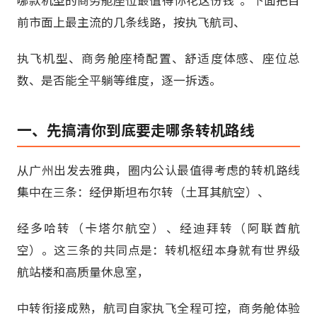
哪款机型的商务舱座位最值得你花这份钱"。下面把目
前市面上最主流的几条线路，按执飞航司、
执飞机型、商务舱座椅配置、舒适度体感、座位总
数、是否能全平躺等维度，逐一拆透。
一、先搞清你到底要走哪条转机路线
从广州出发去雅典，圈内公认最值得考虑的转机路线
集中在三条：经伊斯坦布尔转（土耳其航空）、
经多哈转（卡塔尔航空）、经迪拜转（阿联酋航
空）。这三条的共同点是：转机枢纽本身就有世界级
航站楼和高质量休息室，
中转衔接成熟，航司自家执飞全程可控，商务舱体验