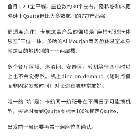
鱼骨1-2-1全平躺，座位数约30个左右，隐私感和床宽
略逊于Qsuite但比大多数航司的777产品强。
舒适度点评：卡航这套产品的强项是"座椅+服务+休
息室"三位一体。多哈的Al Mourjan商务舱休息室本身
就是目的地级别的——两层楼、
多个餐厅区域、淋浴间、安静区，转机等待四小时以
上也不会觉得熬。机上dine-on-demand（随时点餐
而非固定发餐时间）对长途夜航非常友好。
唯一的"坑"是：卡航同一航班号在不同日子可能换机
型，买票时看到Qsuite图标≠100%锁定Qsuite，
出发前一周还要再看一遍座位图确认。