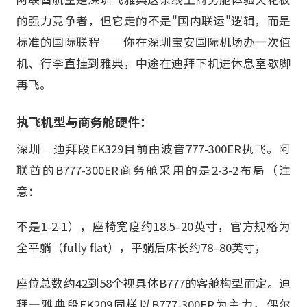
的强力竞争者，但它走的不是"国内联运"逻辑，而是
标准的国际联程——你在深圳宝安国际机场办一次值
机、行李直挂到雅典，中途在迪拜下机进休息室歇脚
再飞。
执飞机型与商务舱硬件：
深圳—迪拜段EK329目前由波音777-300ER执飞。阿
联酋的B777-300ER商务舱采用的是2-3-2布局（注
意：
不是1-2-1），座椅宽度约18.5–20英寸，官方规格为
全平躺（fully flat），平躺后床长约78–80英寸，
座位总数约42到58个视具体B777的客舱构型而定。迪
拜—雅典段EK209同样以B777-300ER为主力，偶尔