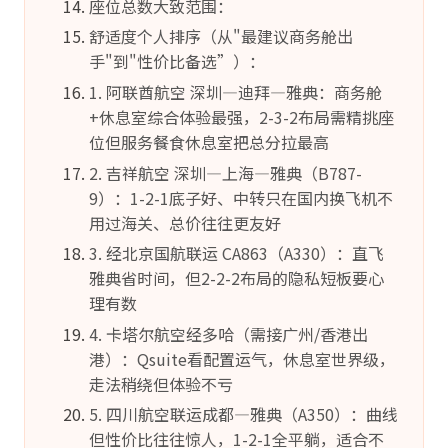
座位总数大致范围：
舒适度个人排序（从"最建议商务舱出
手"到"性价比备选”）：
1. 阿联酋航空 深圳—迪拜—雅典：商务舱
+休息室综合体验最强，2-3-2布局需精挑座
位但服务餐食休息室把总分拉最高
2. 吉祥航空 深圳—上海—雅典（B787-
9）：1-2-1底子好、中转只在国内换飞机不
用过海关、总价往往更友好
3. 经北京国航联运 CA863（A330）：直飞
雅典省时间，但2-2-2布局的隐私短板要心
理有数
4. 卡塔尔航空经多哈（需接广州/香港出
港）：Qsuite看配置运气，休息室世界级，
走法稍绕但体验不亏
5. 四川航空联运成都—雅典（A350）：曲线
但性价比往往惊人，1-2-1全平躺，适合不