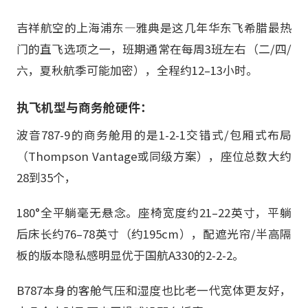
吉祥航空的上海浦东—雅典是这几年华东飞希腊最热
门的直飞选项之一，班期通常在每周3班左右（二/四/
六，夏秋航季可能加密），全程约12–13小时。
执飞机型与商务舱硬件：
波音787-9的商务舱用的是1-2-1交错式/包厢式布局
（Thompson Vantage或同级方案），座位总数大约
28到35个，
180°全平躺毫无悬念。座椅宽度约21–22英寸，平躺
后床长约76–78英寸（约195cm），配遮光帘/半高隔
板的版本隐私感明显优于国航A330的2-2-2。
B787本身的客舱气压和湿度也比老一代宽体更友好，