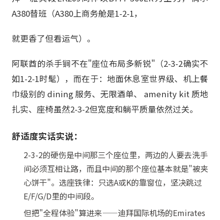
A380替班（A380上商务舱是1-2-1，
就更香了但看运气）。
阿联酋的杀手锏不在"座位布局多新锐"（2-3-2确实不
如1-2-1时髦），而在于：地面休息室世界级、机上餐
巾级别的 dining 服务、无限酒单、 amenity kit 质地
扎实、座椅虽然2-3-2但宽度和躺平质量依然过关。
舒适度实话实说：
2-3-2的硬伤是中间那三个座位里，两边的人要去洗手
间必须互相让路，而且中间的那个座位基本就是"被夹
心饼干"。选座铁律：只选A或K的靠窗位，坚决跳过
E/F/G/D里的中间段。
但把"全程体验"算进来——迪拜国际机场的Emirates