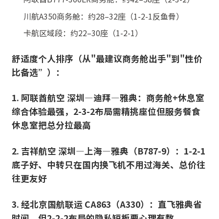
川航A350商务舱：约28–32座（1-2-1反鱼骨）
卡航区域段：约22–30座（1-2-1）
舒适度个人排序（从"最建议商务舱出手"到"性价
比备选”）：
1. 阿联酋航空 深圳—迪拜—雅典：商务舱+休息室
综合体验最强，2-3-2布局需精挑座位但服务餐食
休息室把总分拉最高
2. 吉祥航空 深圳—上海—雅典（B787-9）：1-2-1
底子好、中转只在国内换飞机不用过海关、总价往
往更友好
3. 经北京国航联运 CA863（A330）：直飞雅典省
时间，但2-2-2布局的隐私短板要心理有数