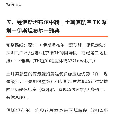
持很大。
五、经伊斯坦布尔中转｜土耳其航空 TK 深
圳—伊斯坦布尔—雅典
完整路线：深圳 → 伊斯坦布尔（需联程，常见走法：
深圳飞广州/香港/北京接TK的国际段，或经第三地拼
接） → 雅典（TK短/中程宽体或A321neo执飞）
土耳其航空的商务舱招牌是餐食碾压级优势（真·现
做级别，不是加热盒饭）和伊斯坦布尔机场新航站楼
的商务舱休息室（有淋浴、有现场做煎饼/面条档口、
有休息舱）。
伊斯坦布尔—雅典这段本身是区域航段（约1.5小