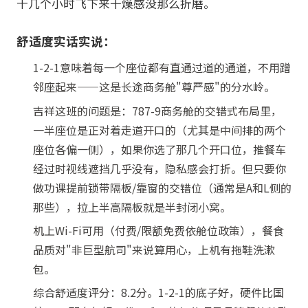
十几个小时飞下来干燥感没那么折磨。
舒适度实话实说：
1-2-1意味着每一个座位都有直通过道的通道，不用蹭
邻座起来——这是长途商务舱"尊严感"的分水岭。
吉祥这班的问题是：787-9商务舱的交错式布局里，
一半座位是正对着走道开口的（尤其是中间排的两个
座位各偏一侧），如果你选了那几个开口位，推餐车
经过时视线遮挡几乎没有，隐私感会打折。但只要你
做功课提前锁带隔板/靠窗的交错位（通常是A和L侧的
那些），拉上半高隔板就是半封闭小窝。
机上Wi-Fi可用（付费/限额免费依舱位政策），餐食
品质对"非巨型航司"来说算用心，上机有拖鞋洗漱
包。
综合舒适度评分：8.2分。1-2-1的底子好，硬件比国