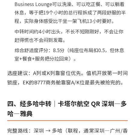
Business Lounge可以洗澡、可以吃正餐、可以躺着
休息，等于把19个小时的总行程拆成了两段舒服的半
程，实际身体感受比干坐一架飞机13小时要好。
中转时间约4小时出头，不长不短刚刚好，不会让你
赶得慌也不会闷到发霉。
综合舒适度评分：8.5分（纯座位布局扣0.5，但休息
室+餐食+服务把分拉回来）。
选座建议：A列或K列靠窗位优先。值机开放第一时间
锁座，EK的B777商务舱靠窗A/K位是最先被抢完的。
四、经多哈中转｜卡塔尔航空 QR 深圳—多
哈—雅典
完整路线：深圳 → 多哈（联程，通常深圳—广州/香