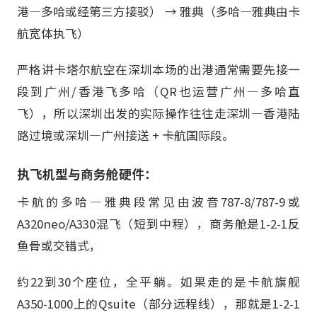
港—多哈或经第三方接驳） → 雅典（多哈—雅典由卡
航宽体执飞）
严格讲卡塔尔航空在深圳本场的出港通常需要先接一
段到广州/香港飞多哈（QR也运营广州—多哈直
飞），所以深圳出发的实际操作往往走深圳—香港陆
路过境或深圳—广州接送 + 卡航国际段。
执飞机型与商务舱硬件：
卡航的多哈—雅典段常见由波音787-8/787-9或
A320neo/A330混飞（短到中程），商务舱是1-2-1反
鱼骨或交错式，
约22到30个座位，全平躺。如果走的是卡航旗舰
A350-1000上的Qsuite（部分远程线），那就是1-2-1