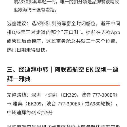
航A330那套年轻一代，唯一的扣分项是品牌餐飲精致
度跟海湾三强有差距。
选座建议：选A列或L列的靠窗全封闭感位，避开中间
排D/G里正对走道的那个"开口侧"。提前在吉祥App
或管理后台锁座，这班商务舱总共就三十来个位置，
热门日期走得很快。
三、经迪拜中转｜阿联酋航空 EK 深圳—迪
拜—雅典
完整路线：深圳 → 迪拜（EK329，波音 777-300ER）
→ 雅典（EK209，波音 777-300ER / 或A380轮换），
中转迪拜约4小时25分
阿联酋航空是深圳飞雅典这条线上商务舱体验天花板