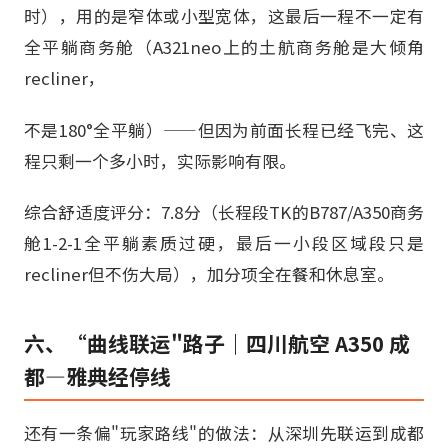
时），用的是窄体或小型宽体，这最后一程不一定有
全平躺商务舱（A321neo上的土航商务舱是大倾角
recliner，
不是180°全平躺）——但因为前面长程已经飞完、这
程只剩一个多小时，实际影响有限。
综合舒适度评分：7.8分（长程段TK的B787/A350商务
舱1-2-1全平躺素质过硬，最后一小段区域段只是
recliner但不伤大局），加分项全在餐和休息室。
六、“曲线联运"路子｜四川航空 A350 成
都—雅典经停线
还有一条偏"玩家路线"的做法：从深圳先联运到成都