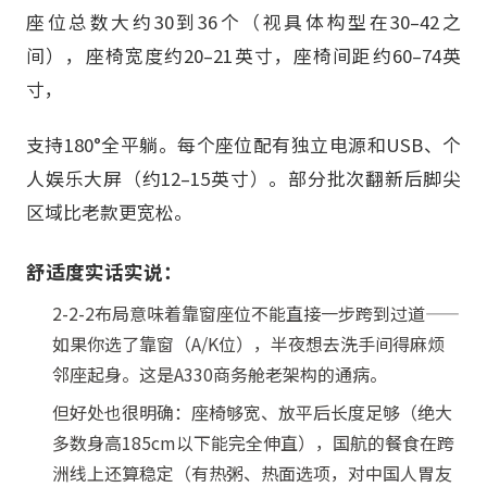
座位总数大约30到36个（视具体构型在30–42之
间），座椅宽度约20–21英寸，座椅间距约60–74英
寸，
支持180°全平躺。每个座位配有独立电源和USB、个
人娱乐大屏（约12–15英寸）。部分批次翻新后脚尖
区域比老款更宽松。
舒适度实话实说：
2-2-2布局意味着靠窗座位不能直接一步跨到过道——
如果你选了靠窗（A/K位），半夜想去洗手间得麻烦
邻座起身。这是A330商务舱老架构的通病。
但好处也很明确：座椅够宽、放平后长度足够（绝大
多数身高185cm以下能完全伸直），国航的餐食在跨
洲线上还算稳定（有热粥、热面选项，对中国人胃友