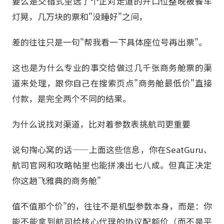
要么是交错式里选了个正对走道的开口位整晚被餐车
灯晃，几万块的票和"没睡好"之间，
差的往往只是一句"帮我看一下具体座位号再出票"。
这也是为什么专业的事交给做过几千张商务舱票的渠
道来处理，跟你自己在搜索页点"商务舱最低价"直接
付款，是完全两个不同的结果。
为什么说找对渠道，比对着参数表挑航司更重要
说句掏心窝的话——上面这些信息，你在SeatGuru、
航司官网和攻略帖里也能拼凑出七八成。但真正决定
你这趟飞雅典的商务舱"
值不值那个价"的，往往不是机型参数本身，而是：你
能不能拿到航司给核心代理的协议配额价（而不是平