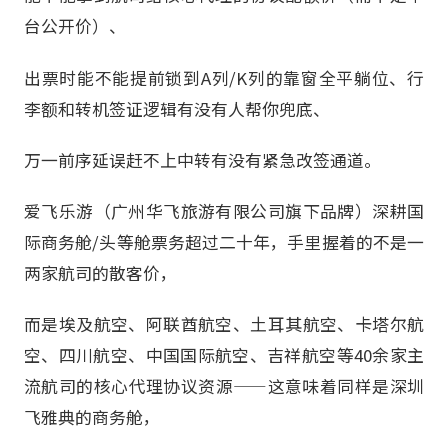
台公开价）、
出票时能不能提前锁到A列/K列的靠窗全平躺位、行
李额和转机签证逻辑有没有人帮你兜底、
万一前序延误赶不上中转有没有紧急改签通道。
爱飞乐游（广州华飞旅游有限公司旗下品牌）深耕国
际商务舱/头等舱票务超过二十年，手里握着的不是一
两家航司的散客价，
而是埃及航空、阿联酋航空、土耳其航空、卡塔尔航
空、四川航空、中国国际航空、吉祥航空等40余家主
流航司的核心代理协议资源——这意味着同样是深圳
飞雅典的商务舱，