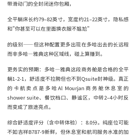
带滑动门的全封闭迷你包厢，
全平躺床长约79–82英寸，宽度约21–22英寸，隐私感
和"你甚至可以在里面换衣服不尴尬"
的级别——但这种配置更多出现在多哈出去的长远程
而非多哈—雅典这种区域线，碰上算赚到。
更务实的预期：多哈—雅典这段商务舱是合格的全平
躺1-2-1，舒适度不拉胯但也不到Qsuite封神级。真正
的卡航卖点是多哈Al Mourjan商务舱休息室的
shower suite、餐饮档口、静谧区，中转2–4小时反
而变成了旅途亮点。
综合舒适度评分（含中转体验）：8.0分。纯座位可能
不如吉祥B787-9新鲜，但休息室和航司服务水准的加