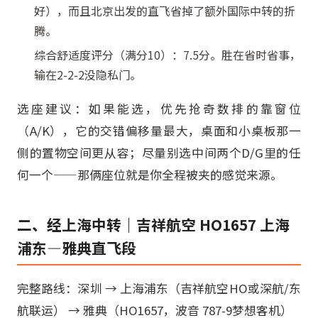
好），而且北京出发的直飞省掉了额外国际中转的折
腾。
综合舒适度评分（满分10）：7.5分。胜在省时省事，
输在2-2-2没隐私门。
选座建议：如果能选，优先抢奇数排的靠窗位
（A/K），它的交错偏移量最大，桌面和小桌板那一
侧的置物空间更从容；尽量别选中间两个D/G里的任
何一个——那俩座位就是你全程被夹的感觉来源。
二、经上海中转｜吉祥航空 HO1657 上海
浦东—雅典直飞段
完整路线：深圳 → 上海浦东（吉祥航空HO或深航/东
航联运） → 雅典（HO1657，波音 787-9梦想客机）