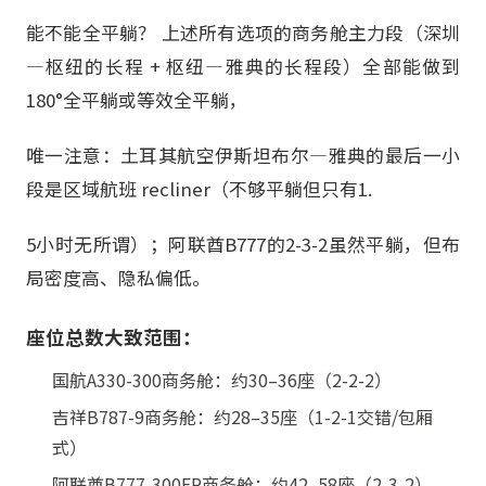
能不能全平躺？ 上述所有选项的商务舱主力段（深圳
—枢纽的长程 + 枢纽—雅典的长程段）全部能做到
180°全平躺或等效全平躺，
唯一注意：土耳其航空伊斯坦布尔—雅典的最后一小
段是区域航班 recliner（不够平躺但只有1.
5小时无所谓）；阿联酋B777的2-3-2虽然平躺，但布
局密度高、隐私偏低。
座位总数大致范围：
国航A330-300商务舱：约30–36座（2-2-2）
吉祥B787-9商务舱：约28–35座（1-2-1交错/包厢
式）
阿联酋B777-300ER商务舱：约42–58座（2-3-2）