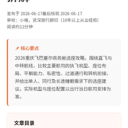
发布于
2026-06-17
最后核验
2026-06-17
审校：小褚，资深旅行顾问（10年以上从业经验）
阅读约12分钟
📌 核心要点
2026重庆飞巴塞尔商务舱选座攻略，围绕直飞与
中转航线，比较主要航司的执飞机型、座位布
局、平躺能力、私密性、过道通行和转机衔接，
并给出单人、同行及长途睡眠需求下的选座建
议。实际机型与座位配置以出行当日航司安排为
准。
文章目录