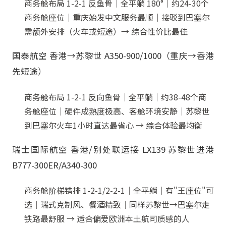
商务舱布局 1-2-1 反鱼骨｜全平躺 180°｜约24-30个
商务舱座位｜重庆始发中文服务最顺｜接驳到巴塞尔
需额外安排（火车或短途）→ 综合性价比最佳
国泰航空 香港→苏黎世 A350-900/1000（重庆→香港
先短途）
商务舱布局 1-2-1 反向鱼骨｜全平躺｜约38-48个商
务舱座位｜硬件成熟度极高、客舱环境安静｜苏黎世
到巴塞尔火车1小时直达最省心 → 综合体验最均衡
瑞士国际航空 香港/别处联运接 LX139 苏黎世进港
B777-300ER/A340-300
商务舱阶梯错排 1-2-1/2-2-1｜全平躺｜有"王座位"可
选｜瑞式克制风、餐酒精致｜同样苏黎世→巴塞尔走
铁路最舒服 → 适合偏爱欧洲本土航司质感的人