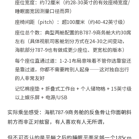
座位宽度：约72厘米（约28-30英寸的有效座椅宽度/
睡眠面宽因测量口径而异）
座椅间距（pitch）：超100厘米（约40-42英寸级）
座位总个数：典型两舱配置的B787-9商务舱大约30席
左右（具体视航司客舱划分方式在24-30之间变动，
海航部分787-9也有做成更少座位、更宽松的版本）
每个座位直通过道：1-2-1布局意味着不管你选靠窗还
是靠过道，你都不需要跨别人起身——这对独自出行
的人非常友好
记忆棉座垫 + 折叠式工作台 + 个人储物格 + 15英寸级
以上娱乐屏 + 电源/USB
实际乘坐感受：海航787-9商务舱的反鱼骨让你面朝斜
前方而非正对舷窗，有人喜欢有人无所谓，
但不可否认的是平躺之后的睡眠平面足够一个185cm