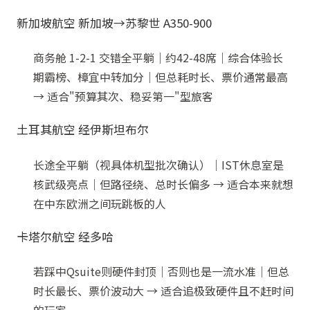
新加坡航空 新加坡→苏黎世 A350-900
商务舱 1-2-1 交错全平躺｜约42-48席｜综合体验长
期霸榜、樟宜中转加分｜但总耗时长、票价通常最高
→ 适合"预算其次、稳妥第一"型旅客
土耳其航空 经伊斯坦布尔
长途全平躺（视具体机型批次确认）｜IST休息室是
核武级亮点｜但路径绕、总时长偏多 → 适合本来就想
在中东欧洲之间玩跳板的人
卡塔尔航空 经多哈
若踩中Qsuite则硬件封顶｜否则也是一流水准｜但总
时长最长、票价波动大 → 适合追极致硬件且不赶时间
的玩家