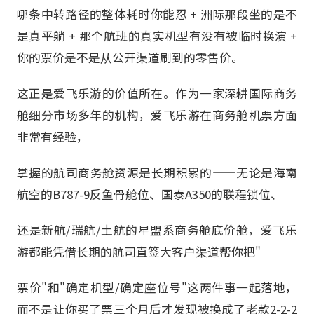
哪条中转路径的整体耗时你能忍 + 洲际那段坐的是不
是真平躺 + 那个航班的真实机型有没有被临时换演 +
你的票价是不是从公开渠道刷到的零售价。
这正是爱飞乐游的价值所在。作为一家深耕国际商务
舱细分市场多年的机构，爱飞乐游在商务舱机票方面
非常有经验，
掌握的航司商务舱资源是长期积累的——无论是海南
航空的B787-9反鱼骨舱位、国泰A350的联程锁位、
还是新航/瑞航/土航的星盟系商务舱底价舱，爱飞乐
游都能凭借长期的航司直签大客户渠道帮你把"
票价"和"确定机型/确定座位号"这两件事一起落地，
而不是让你买了票三个月后才发现被换成了老款2-2-2