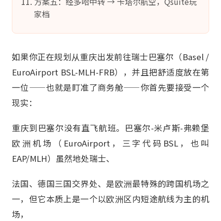
方案五：经多哈中转 → 卡塔尔航空，Qsuite玩
家档
如果你正在规划从重庆出发前往瑞士巴塞尔（Basel /
EuroAirport BSL-MLH-FRB），并且把舒适度放在第
一位——也就是盯准了商务舱——你首先要接受一个
现实：
重庆到巴塞尔没有直飞航班。巴塞尔-米卢斯-弗赖堡
欧洲机场（EuroAirport，三字代码BSL，也叫
EAP/MLH）虽然地处瑞士、
法国、德国三国交界处、是欧洲最特殊的跨国机场之
一，但它本质上是一个以欧洲区内短途航线为主的机
场，