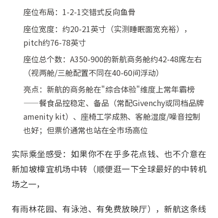
座位布局：1-2-1交错式反向鱼骨
座位宽度：约20-21英寸（实测睡眠面宽充裕），
pitch约76-78英寸
座位总个数：A350-900的新航商务舱约42-48席左右
（视两舱/三舱配置不同在40-60间浮动）
亮点：新航的商务舱在"综合体验"维度上常年霸榜
——餐食品控稳定、备品（常配Givenchy或同档品牌
amenity kit）、座椅工学成熟、客舱湿度/噪音控制
也好；但票价通常也站在全市场高位
实际乘坐感受：如果你不在乎多花点钱、也不介意在
新加坡樟宜机场中转（顺便逛一下全球最好的中转机
场之一，
有雨林花园、有泳池、有免费放映厅），新航这条线