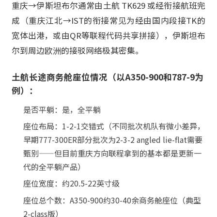
重庆→伊斯坦布尔通常由土航 TK629 或经衔接航班完
成（重庆江北→IST的衔接常见为经由国内段接TK的
宽体出港，或由QR等联程代码共享拼接），伊斯坦布
尔到周边欧洲的接驳网络极其密集。
土航长途商务舱座位情况（以A350-900和787-9为
例）：
是否平躺：是，全平躺
座位布局：1-2-1交错式（不同批次机队有微小差异，
早期777-300ER部分批次为2-3-2 angled lie-flat需要
甄别——但目前重庆方向联程拿到的基本都是更新一
代的全平躺产品）
座位宽度：约20.5-22英寸级
座位总个数：A350-900约30-40余商务舱座位（典型
2-class版）