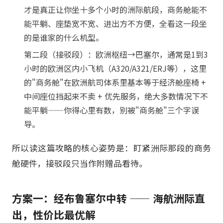
才是真正让你坐十多个小时的洲际航段，商务舱能不
能平躺、座垫宽不宽、进出方不方便，全看这一段坐
的是谁家的什么机型。
第二段（接驳段）：欧洲枢纽→巴塞尔，通常是1到3
小时的欧洲区内小飞机（A320/A321/ERJ等），这里
的"商务舱"在欧洲航司体系里基本等于经济舱座椅 +
中间座位挡起来不卖 + 优先服务，绝大多数情况下不
能平躺——你得心里有数，别被"商务舱"三个字误
导。
所以读这篇攻略的核心姿势是：盯紧洲际那段的商务
舱硬件，接驳段只当作附赠品看待。
方案一：经布鲁塞尔中转 —— 海航洲际直
出，性价比最优解