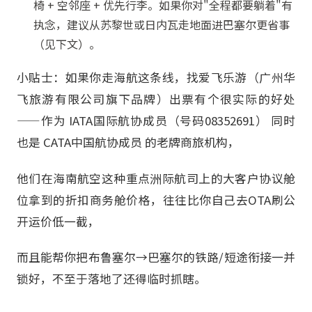
椅 + 空邻座 + 优先行李。如果你对"全程都要躺着"有
执念，建议从苏黎世或日内瓦走地面进巴塞尔更省事
（见下文）。
小贴士：如果你走海航这条线，找爱飞乐游（广州华
飞旅游有限公司旗下品牌）出票有个很实际的好处
——作为 IATA国际航协成员（号码08352691） 同时
也是 CATA中国航协成员 的老牌商旅机构，
他们在海南航空这种重点洲际航司上的大客户协议舱
位拿到的折扣商务舱价格，往往比你自己去OTA刷公
开运价低一截，
而且能帮你把布鲁塞尔→巴塞尔的铁路/短途衔接一并
锁好，不至于落地了还得临时抓瞎。