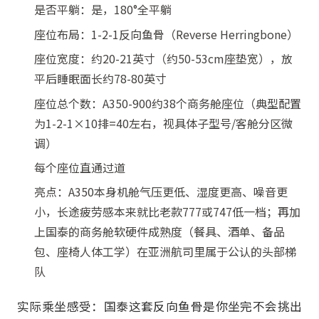
是否平躺：是，180°全平躺
座位布局：1-2-1反向鱼骨（Reverse Herringbone）
座位宽度：约20-21英寸（约50-53cm座垫宽），放
平后睡眠面长约78-80英寸
座位总个数：A350-900约38个商务舱座位（典型配置
为1-2-1×10排=40左右，视具体子型号/客舱分区微
调）
每个座位直通过道
亮点：A350本身机舱气压更低、湿度更高、噪音更
小，长途疲劳感本来就比老款777或747低一档；再加
上国泰的商务舱软硬件成熟度（餐具、酒单、备品
包、座椅人体工学）在亚洲航司里属于公认的头部梯
队
实际乘坐感受：国泰这套反向鱼骨是你坐完不会挑出