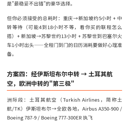
是"最稳妥不出错"的豪华选择。
但你必须接受的总耗时：重庆→新加坡约5小时 + 中
转等待（可能4到18小时不等，看你买的联程怎么
搭）+ 新加坡→苏黎世约13小时 + 苏黎世到巴塞尔火
车1小时出头——全程门到门的日历消耗要做好心理准
备。
方案四：经伊斯坦布尔中转 → 土耳其航
空，欧洲中转的"第三极"
洲际段：土耳其航空（Turkish Airlines，简称土
航/TK）伊斯坦布尔→全欧各地，Airbus A350-900 /
Boeing 787-9 / Boeing 777-300ER 执飞