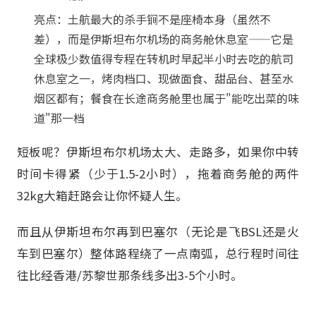
亮点：土航最大的杀手锏不是座椅本身（虽然不
差），而是伊斯坦布尔机场的商务舱休息室——它是
全球极少数值得专程在转机时早起半小时去吃的航司
休息室之一，烤肉档口、现做面食、甜品台、甚至水
烟区都有；餐食在长途商务舱里也属于"能吃出菜的味
道"那一档
短板呢？伊斯坦布尔机场太大、走路多，如果你中转
时间卡得紧（少于1.5-2小时），拖着商务舱的两件
32kg大箱赶路会让你怀疑人生。
而且从伊斯坦布尔再到巴塞尔（无论是飞BSL还是火
车到巴塞尔）整体路程绕了一点南弧，总行程时间往
往比经香港/苏黎世那条线多出3-5个小时。