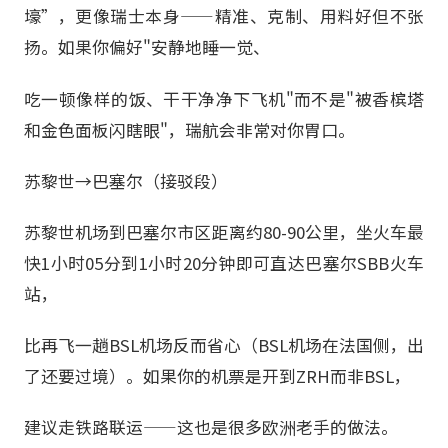
壕”，更像瑞士本身——精准、克制、用料好但不张
扬。如果你偏好"安静地睡一觉、
吃一顿像样的饭、干干净净下飞机"而不是"被香槟塔
和金色面板闪瞎眼"，瑞航会非常对你胃口。
苏黎世→巴塞尔（接驳段）
苏黎世机场到巴塞尔市区距离约80-90公里，坐火车最
快1小时05分到1小时20分钟即可直达巴塞尔SBB火车
站，
比再飞一趟BSL机场反而省心（BSL机场在法国侧，出
了还要过境）。如果你的机票是开到ZRH而非BSL，
建议走铁路联运——这也是很多欧洲老手的做法。