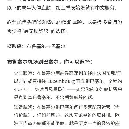
以下的成年人伸直腿，加上重庆始发就有中文服务、
商务舱优先通道和省心的值机体验，这是很多普通旅
客觉得"最无脑舒服"的选择。
接驳段：布鲁塞尔→巴塞尔
布鲁塞尔机场到巴塞尔，你可以选择：
火车联运：布鲁塞尔南站乘高速列车经由法国东部/里
昂方向或直接经 Luxembourg 转车到巴塞尔，全程约
4-5小时，舒适且风景极佳——如果你的商务舱机票只
是点到点布鲁塞尔、不含后续航段的话。
短途航班：布鲁塞尔到巴塞尔间有多家航司运营（含
低价航），但如前所述，这段无论坐谁的窄体机，欧
洲区内商务舱都不能平躺，就是更宽一点的经济舱座