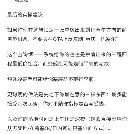
最后的实操建议
如果你现在就想锁定一张重庆出发到巴塞尔方向的商
务舱机票，不要只在OTA上反复刷"重庆—巴塞尔"
这个查询框——系统给你的往往是拼凑出来的三程四
程最低价组合，商务舱段可能是假平躺的老款，
短途段甚至可能给你塞廉航不带行李额。
更聪明的做法是先定下你最在意的三样东西：最多能
接受几次起落、你对平躺硬指标是否零妥协、
以及你的落地时间是上午还是深夜（这会直接影响你
从苏黎世/布鲁塞尔/日内瓦进巴塞尔的方式）。