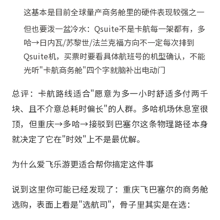
这基本是目前全球量产商务舱里的硬件表现较强之一
但也要泼一盆冷水：Qsuite不是卡航每一架都有，多
哈→日内瓦/苏黎世/法兰克福方向不一定每次排到
Qsuite机，买票时要看具体航班号的机型确认，不能
光听"卡航商务舱"四个字就脑补出电动门
总评：卡航路线适合"愿意为多一小时舒适多付两千
块、且不介意总耗时偏长"的人群。多哈机场休息室很
顶，但重庆→多哈→接驳到巴塞尔这条物理路径本身
就决定了它在"时效"上不是最优解。
为什么爱飞乐游更适合帮你搞定这件事
说到这里你可能已经发现了：重庆飞巴塞尔的商务舱
选购，表面上看是"选航司"，骨子里其实是在选：