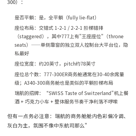
300）：
是否平躺：是，全平躺（fully lie-flat）
座位布局：交错式 1-2-1 / 2-2-1 阶梯错排
（staggered），其中777上有"王座座位"（throne
seats）——单侧靠窗的独立双人控制台大平台位，隐
私最好
座位宽度：约20英寸，pitch约78英寸
座位总个数：777-300ER商务舱通常在30-40余席量
级；A340-300商务舱也是类似的平躺阶梯布局
瑞航的招牌：“SWISS Taste of Switzerland"机上餐
酒 + 巧克力小车 + 整体服务节奏干净利落不啰嗦
但有一点务必注意：瑞航的商务舱舱内色彩偏冷调、
灰白为主，氛围不像中东航司那么"