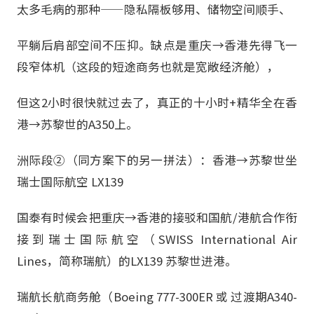
太多毛病的那种——隐私隔板够用、储物空间顺手、
平躺后肩部空间不压抑。缺点是重庆→香港先得飞一
段窄体机（这段的短途商务也就是宽敞经济舱），
但这2小时很快就过去了，真正的十小时+精华全在香
港→苏黎世的A350上。
洲际段②（同方案下的另一拼法）：香港→苏黎世坐
瑞士国际航空 LX139
国泰有时候会把重庆→香港的接驳和国航/港航合作衔
接到瑞士国际航空（SWISS International Air
Lines，简称瑞航）的LX139 苏黎世进港。
瑞航长航商务舱（Boeing 777-300ER 或 过渡期A340-