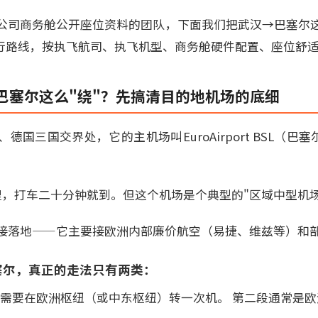
公司商务舱公开座位资料的团队，下面我们把武汉→巴塞尔
由行路线，按执飞航司、执飞机型、商务舱硬件配置、座位舒
巴塞尔这么"绕"？先搞清目的地机场的底细
国三国交界处，它的主机场叫EuroAirport BSL（巴
里，打车二十分钟就到。但这个机场是个典型的"区域中型机场
接落地——它主要接欧洲内部廉价航空（易捷、维兹等）和
塞尔，真正的走法只有两类：
，但需要在欧洲枢纽（或中东枢纽）转一次机。 第二段通常是