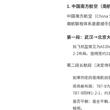
1. 中国南方航空（南
中国南方航空（China
南航联程体系是最顺手
第一段：武汉→北京大
执飞机型常见为A320
2-2布局，座椅宽约
第二段长航段（决定体
如果你走的是南航自营远
商务舱布局：787-8为
787-9同样1-2-1
是否平躺：是全平躺，展
够用。