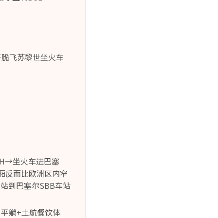
干脆飞苏黎世坐火车
RH→坐火车进巴塞
等车厢反而比欧洲区内窄
站到巴塞尔SBB车站
-1平躺+土航餐饮体