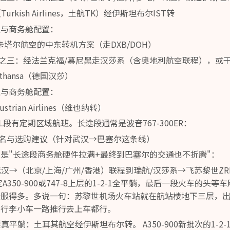
urkish Airlines，土航TK）经伊斯坦布尔IST转
型与商务舱配置：
/卡塔尔航空的中东转机方案（走DXB/DOH）
之三：经法兰克福/慕尼黑走汉莎系（含奥地利航空联程），或
fthansa（德国汉莎）
型与商务舱配置：
strian Airlines（维也纳转）
SL段有定期区域航班。长途段通常是波音767-300ER：
名与选购建议（针对武汉→巴塞尔这条线）
是"长途段商务舱硬件拉满+最终到巴塞尔的交通也不折腾"：
：武汉→（北京/上海/广州/香港）联程到瑞航/汉莎系→飞苏黎世Z
A350-900或747-8上层的1-2-1全平躺，最后一段火车的头
舒服得多。多说一句：苏黎世机场火车站就在航站楼地下三层，出
，行李小车一路推行去上车都行。
要真平躺：土耳其航空经伊斯坦布尔转。 A350-900新批次的1-2