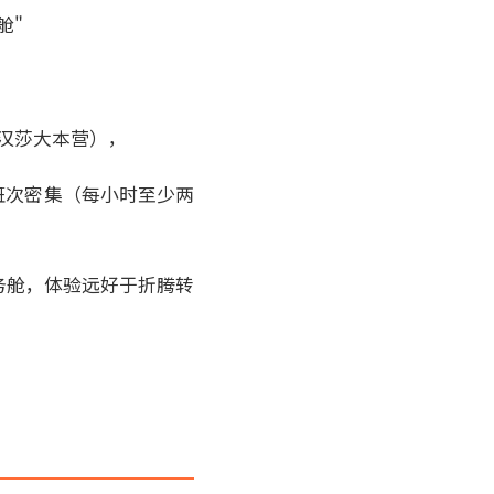
舱"
（汉莎大本营），
班次密集（每小时至少两
务舱，体验远好于折腾转