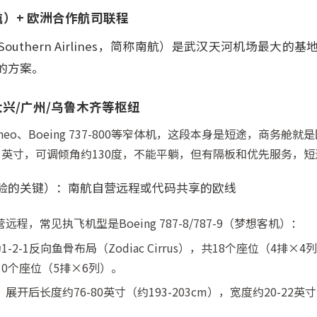
航）+ 欧洲合作航司联程
 Southern Airlines，简称南航）是武汉天河机场最大
的方案。
兴/广州/乌鲁木齐等枢纽
neo、Boeing 737-800等窄体机，这段本身是短途，商务舱
21英寸，可调倾角约130度，不能平躺，但有隔板和优先服务，
验的关键）：南航自营远程或代码共享的欧线
程，常见执飞机型是Boeing 787-8/787-9（梦想客机）：
1-2-1反向鱼骨布局（Zodiac Cirrus），共18个座位（4排
，约30个座位（5排×6列）。
开后长度约76-80英寸（约193-203cm），宽度约20-22