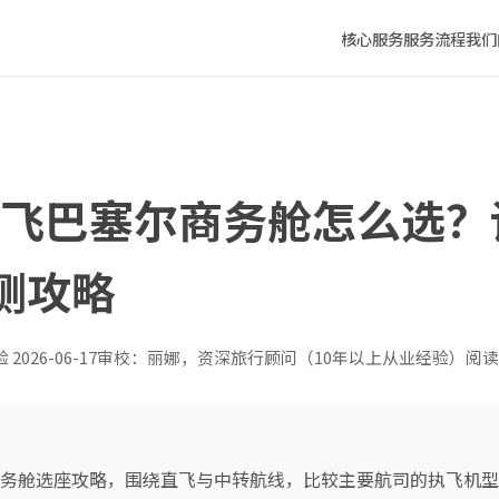
舒适度实测攻略
核心服务
服务流程
我们
武汉飞巴塞尔商务舱怎么选
测攻略
验
2026-06-17
审校：丽娜，资深旅行顾问（10年以上从业经验）
阅读
尔商务舱选座攻略，围绕直飞与中转航线，比较主要航司的执飞机