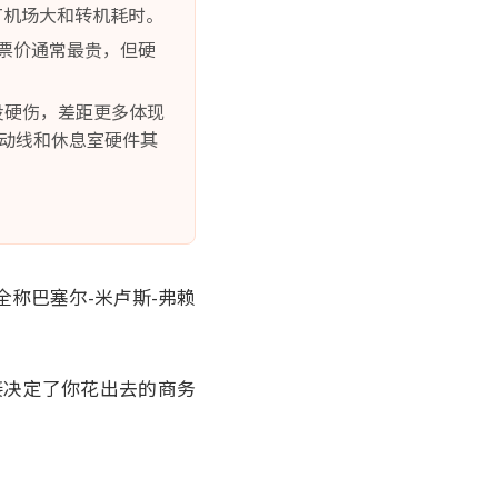
T机场大和转机耗时。
。 票价通常最贵，但硬
躺都没硬伤，差距更多体现
检动线和休息室硬件其
，全称巴塞尔-米卢斯-弗赖
接决定了你花出去的商务