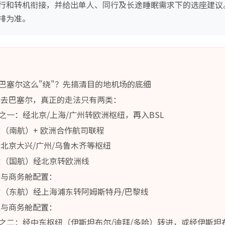
行和转机衔接，并给出单人、同行及长途睡眠需求下的选座建议
排为准。
巴塞尔这么"绕"？先搞清目的地机场的底细
发去巴塞尔，真正的走法只有两类：
之一：经北京/上海/广州转欧洲枢纽，再入BSL
空（南航）+ 欧洲合作航司联程
北京大兴/广州/乌鲁木齐等枢纽
航空（国航）经北京转欧洲线
型与商务舱配置：
航空（东航）经上海浦东转阿姆斯特丹/巴黎线
型与商务舱配置：
之二：经中东枢纽（伊斯坦布尔/迪拜/多哈）转进，或经伊斯坦布