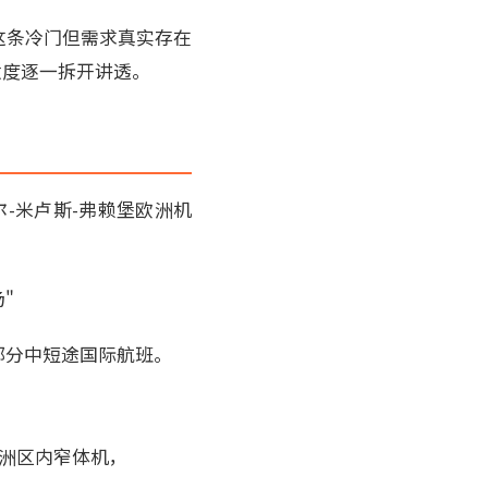
这条冷门但需求真实存在
适度逐一拆开讲透。
塞尔-米卢斯-弗赖堡欧洲机
"
部分中短途国际航班。
欧洲区内窄体机，