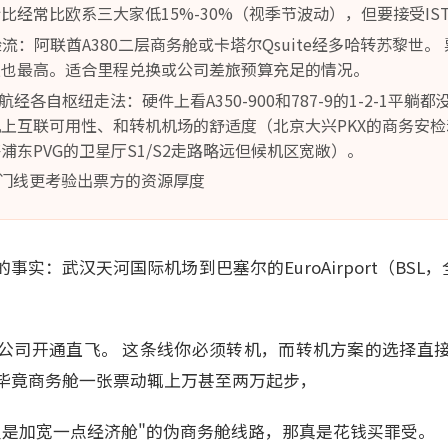
比经常比欧系三大家低15%-30%（视季节波动），但要接受IS
验流：阿联酋A380二层商务舱或卡塔尔Qsuite经多哈转苏黎世
板也最高。适合里程兑换或公司差旅预算充足的情况。
/东航经各自枢纽走法：硬件上看A350-900和787-9的1-2-1平
上互联可用性、和转机机场的舒适度（北京大兴PKX的商务安
浦东PVG的卫星厅S1/S2走路略远但候机区宽敞）。
门线更考验出票方的资源厚度
实：武汉天河国际机场到巴塞尔的EuroAirport（BSL
公司开通直飞。 这条线你必须转机，而转机方案的选择直
毕竟商务舱一张票动辄上万甚至两万起步，
只是加宽一点经济舱"的伪商务舱线路，那真是花钱买罪受。