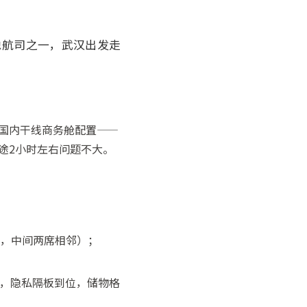
的基地航司之一，武汉出发走
就是国内干线商务舱配置——
短途2小时左右问题不大。
×4列，中间两席相邻）；
英寸，隐私隔板到位，储物格