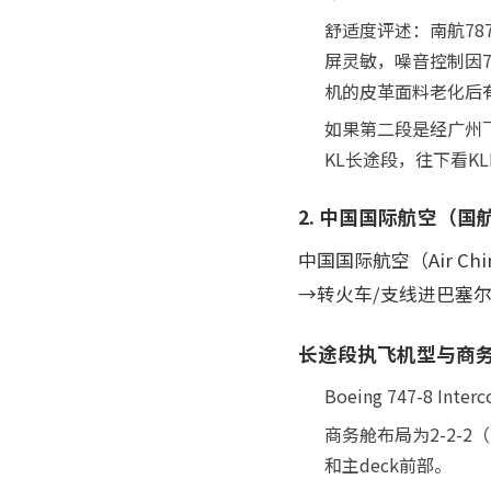
舒适度评述：南航78
屏灵敏，噪音控制因
机的皮革面料老化后
如果第二段是经广州飞
KL长途段，往下看K
2. 中国国际航空（
中国国际航空（Air C
→转火车/支线进巴塞
长途段执飞机型与商
Boeing 747-8 Int
商务舱布局为2-2-2（Z
和主deck前部。