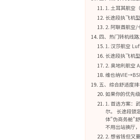
1. 土耳其航空（T
长途段执飞机
2. 阿联酋航空
四、热门转机线路
1. 汉莎航空 Lu
长途段执飞机
2. 奥地利航空 Au
维也纳VIE→B
五、综合舒适度排
如果你的优先级
1. 首选方案
尔。 长途段锁定
体"伪商务舱"
不用出站换厅
2. 想省钱但又