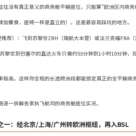
往往没有真正意义的商务舱平躺座位，只能算"欧洲区内商务
排加餐食，座椅一样是直立的）。这是最容易踩坑的地方。
更推荐）：飞到苏黎世ZRH（瑞航大本营）或法兰克福FRA
苏黎世到巴塞尔的直达火车只需约53分钟到1小时10分钟，
率极高。这样你全程的长途跨洲段都能锁定真正的全平躺商
路逐一拆解各家执飞航司的商务舱座位实况。
一：经北京/上海/广州转欧洲枢纽，再入BSL