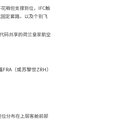
花哨但支撑到位，IFC触
式固定套路，以及个别飞
航代码共享的荷兰皇家航空
福FRA（或苏黎世ZRH）
-46个座位分布在上层客舱前部