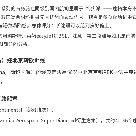
7系列的商务舱在同级别国内航司里属于"扎实派"——座椅本身不
787的复合材料机身先天优势而表现优秀。缺点是餐食配给偏中
有轻微塌陷感。总体评分：长途段可以给到良好偏上。
阿姆斯特丹再转easyJet进BSL：注意，第二段洲际如果是南
LM部分的分析。
国航）经北京转欧洲线
hina，简称国航）的经典走法是武汉→北京首都PEK→法兰克
尔。
务舱配置：
ercontinental（部分班次）：
odiac Aerospace Super Diamond衍生方案），共约42