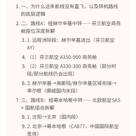
一、为什么这条航线没有直飞，以及转机路线
的底层逻辑
二、路线A：经赫尔辛基中转——芬兰航空商务
舱座位深度拆解
1. 远程洲际段：赫尔辛基进出（芬兰航空
AY）
（1）芬兰航空 A350-900 商务舱
（2）芬兰航空 A330-300 商务舱（部分时
段/部分航线仍会出现）
2. 赫尔辛基→奥斯陆/赫尔辛基区域衔接→
卑尔根（挪威国内末段）
三、路线B：经哥本哈根中转——北欧航空SAS
+ 国航组合拆解
1. 沈阳→北京（国内段）
2. 北京→哥本哈根（CA877，中国国际航空
宽体）