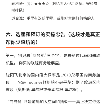
转机便利度：★★★☆（FRA庞大但走路多、安检有
时排队）
适合谁：手里有汉莎里程、或刚好拿到好价格的人
六、选座和预订的实操忠告（这段才是真正
帮你少踩坑的）
第一，别只看"商务舱"三个字，要看舱位代码和航段
机型。 你买的联程商务舱票里，
沈阳飞北京的国内段大概率是J/C/D/Z等国内商务舱
位——它是 recliner倾斜椅不是平躺；到了欧洲区内
末段（奥斯陆-卑尔根或哥本哈根-卑尔根），
“商务舱"只是前舱加大空间和挡板——真正决定你这