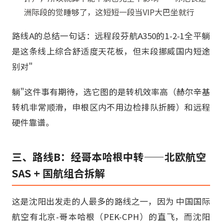
洲际段的觉睡够了，这短短一段当VIP大巴坐就行
路线A的总结一句话：远程段芬航A350的1-2-1全平躺
是这条线上综合舒适度天花板，但末段挪威国内短途
别对"
躺"这件事有期待，选它图的是转机效率高（赫尔辛基
转机非常顺滑，申根区内不用边检排队折腾）和远程
硬件靠谱。
三、路线B：经哥本哈根中转——北欧航空
SAS + 国航组合拆解
这是沈阳出发走的人最多的路线之一，因为 中国国际
航空有北京-哥本哈根（PEK-CPH）的直飞，而沈阳