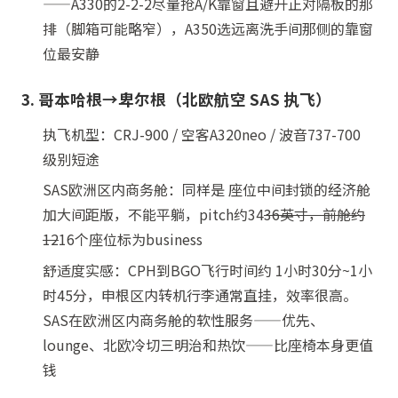
——A330的2-2-2尽量抢A/K靠窗且避开正对隔板的那
排（脚箱可能略窄），A350选远离洗手间那侧的靠窗
位最安静
3. 哥本哈根→卑尔根（北欧航空 SAS 执飞）
执飞机型：CRJ-900 / 空客A320neo / 波音737-700
级别短途
SAS欧洲区内商务舱：同样是 座位中间封锁的经济舱
加大间距版，不能平躺，pitch约34
36英寸，前舱约
12
16个座位标为business
舒适度实感：CPH到BGO飞行时间约 1小时30分~1小
时45分，申根区内转机行李通常直挂，效率很高。
SAS在欧洲区内商务舱的软性服务——优先、
lounge、北欧冷切三明治和热饮——比座椅本身更值
钱