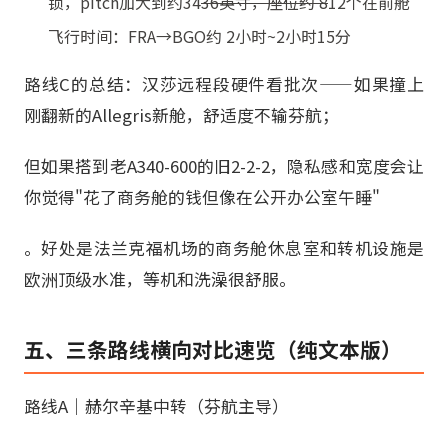
锁，pitch加大到约34
36英寸，座位约 8
12个在前舱
飞行时间：FRA→BGO约 2小时~2小时15分
路线C的总结：汉莎远程段硬件看批次——如果撞上
刚翻新的Allegris新舱，舒适度不输芬航；
但如果搭到老A340-600的旧2-2-2，隐私感和宽度会让
你觉得"花了商务舱的钱但像在公开办公室午睡"
。好处是法兰克福机场的商务舱休息室和转机设施是
欧洲顶级水准，等机和洗澡很舒服。
五、三条路线横向对比速览（纯文本版）
路线A｜赫尔辛基中转（芬航主导）