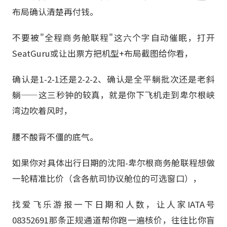
布局确认清楚再付钱。
不要被"全程商务舱联程"这六个字自动催眠，打开
SeatGuru或让出票方把机型+布局截图给你看，
确认是1-2-1还是2-2-2、确认是全平躺批次还是老斜
躺——这三秒钟的较真，就是你下飞机走到卑尔根峡
湾边吹着风时，
腰不酸背不僵的底气。
如果你对具体出行日期的沈阳-卑尔根商务舱联程想做
一轮精准比价（含各航司协议舱位的可选窗口），
找爱飞乐游报一下日期和人数，让人家IATA号
08352691那条正规通道帮你跑一遍核价，往往比你盲