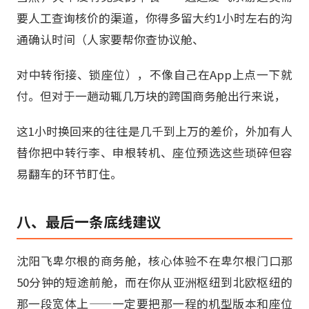
要人工查询核价的渠道，你得多留大约1小时左右的沟
通确认时间（人家要帮你查协议舱、
对中转衔接、锁座位），不像自己在App上点一下就
付。但对于一趟动辄几万块的跨国商务舱出行来说，
这1小时换回来的往往是几千到上万的差价，外加有人
替你把中转行李、申根转机、座位预选这些琐碎但容
易翻车的环节盯住。
八、最后一条底线建议
沈阳飞卑尔根的商务舱，核心体验不在卑尔根门口那
50分钟的短途前舱，而在你从亚洲枢纽到北欧枢纽的
那一段宽体上——一定要把那一程的机型版本和座位