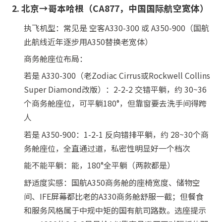
2. 北京→哥本哈根（CA877，中国国际航空宽体）
执飞机型：常见是 空客A330-300 或 A350-900（国航
此航线近年逐步用A350替换老宽体）
商务舱座位布局：
若是 A330-300（老Zodiac Cirrus或Rockwell Collins
Super Diamond改版）：2-2-2 交错平躺，约 30~36
个商务舱座位，可平躺180°，但靠窗要去洗手间得跨
人
若是 A350-900：1-2-1 反向错排平躺，约 28~30个商
务舱座位，全直通过道，私密性明显好一个档次
能不能平躺：能，180°全平躺（两款都是）
舒适度实感：国航A350商务舱的座椅宽度、储物空
间、IFE屏幕都比老的A330商务舱舒服一截；但餐食
和服务风格属于中规中矩的国有航司路数。选座提示