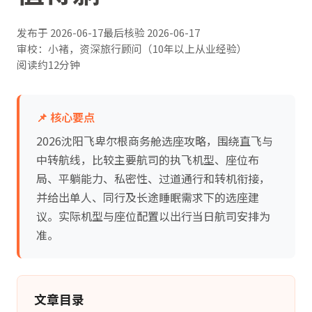
发布于
2026-06-17
最后核验
2026-06-17
审校：小褚，资深旅行顾问（10年以上从业经验）
阅读约12分钟
📌 核心要点
2026沈阳飞卑尔根商务舱选座攻略，围绕直飞与
中转航线，比较主要航司的执飞机型、座位布
局、平躺能力、私密性、过道通行和转机衔接，
并给出单人、同行及长途睡眠需求下的选座建
议。实际机型与座位配置以出行当日航司安排为
准。
文章目录