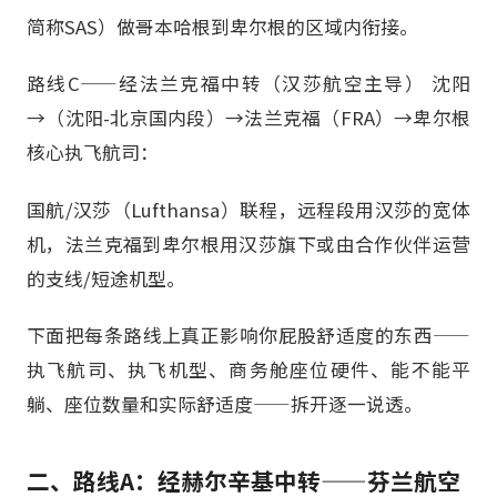
简称SAS）做哥本哈根到卑尔根的区域内衔接。
路线C——经法兰克福中转（汉莎航空主导） 沈阳
→（沈阳-北京国内段）→法兰克福（FRA）→卑尔根
核心执飞航司：
国航/汉莎（Lufthansa）联程，远程段用汉莎的宽体
机，法兰克福到卑尔根用汉莎旗下或由合作伙伴运营
的支线/短途机型。
下面把每条路线上真正影响你屁股舒适度的东西——
执飞航司、执飞机型、商务舱座位硬件、能不能平
躺、座位数量和实际舒适度——拆开逐一说透。
二、路线A：经赫尔辛基中转——芬兰航空