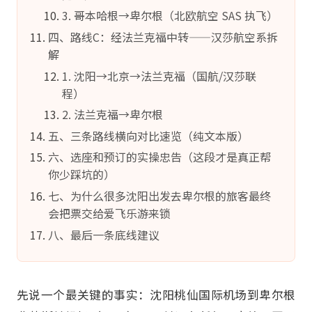
3. 哥本哈根→卑尔根（北欧航空 SAS 执飞）
四、路线C：经法兰克福中转——汉莎航空系拆
解
1. 沈阳→北京→法兰克福（国航/汉莎联
程）
2. 法兰克福→卑尔根
五、三条路线横向对比速览（纯文本版）
六、选座和预订的实操忠告（这段才是真正帮
你少踩坑的）
七、为什么很多沈阳出发去卑尔根的旅客最终
会把票交给爱飞乐游来锁
八、最后一条底线建议
先说一个最关键的事实：沈阳桃仙国际机场到卑尔根