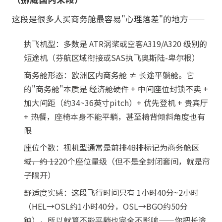
这段是很多人买商务舱最容易"心理落差"的地方——
执飞机型：多数是 ATR涡桨或空客A319/A320 级别的
短途机（芬航区域衔接或SAS执飞奥斯陆-卑尔根）
商务舱形态：欧洲区内商务舱 ≠ 长途平躺舱。它
的"商务舱"本质是 经济舱硬件 + 中间座位封锁不卖 +
加大间距（约34~36英寸pitch）+ 优先登机 + 贵宾厅
+ 热餐，座椅本身不能平躺，甚至椅背倾斜角度也有
限
座位个数：视机型通常是前排4
8排标记为商务舱区
域，约 12
20个座位量级（但不是全封闭套间，就是帘
子隔开）
舒适度实感：这段飞行时间只有 1小时40分~2小时
（HEL→OSL约1小时40分，OSL→BGO约50分
钟），所以就算不能平躺也完全不影响——你把长途