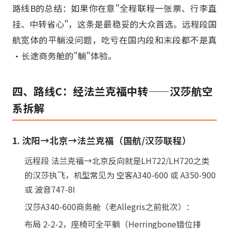
路线B的总结：如果你在意"全程联程一张票、行李直
挂、中转省心"，这条是最稳妥的大众首选。远程段国
航宽体的平躺没问题，吃亏在国内段和末段都不是真
·长途商务舱的"躺"体验。
四、路线C：经法兰克福中转——汉莎航空
系拆解
1. 沈阳→北京→法兰克福（国航/汉莎联程）
远程段 法兰克福→北京反向就是LH722/LH720之类
的汉莎执飞，机型常见为 空客A340-600 或 A350-900
或 波音747-8I
汉莎A340-600商务舱（老Allegris之前批次）：
布局 2-2-2，座椅可全平躺（Herringbone错位排