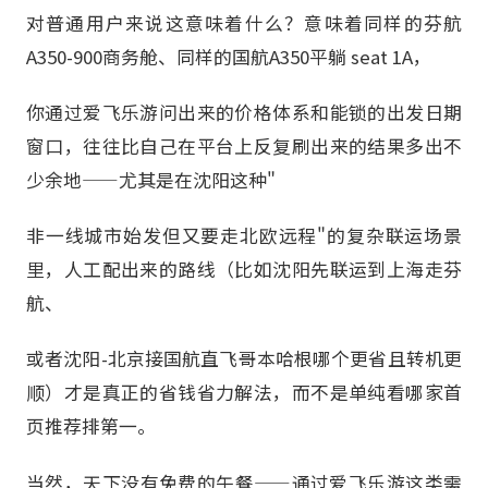
对普通用户来说这意味着什么？意味着同样的芬航
A350-900商务舱、同样的国航A350平躺 seat 1A，
你通过爱飞乐游问出来的价格体系和能锁的出发日期
窗口，往往比自己在平台上反复刷出来的结果多出不
少余地——尤其是在沈阳这种"
非一线城市始发但又要走北欧远程"的复杂联运场景
里，人工配出来的路线（比如沈阳先联运到上海走芬
航、
或者沈阳-北京接国航直飞哥本哈根哪个更省且转机更
顺）才是真正的省钱省力解法，而不是单纯看哪家首
页推荐排第一。
当然，天下没有免费的午餐——通过爱飞乐游这类需