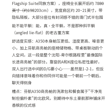
Flagship Suite同族方案），座椅全长展开后约 78
80
英寸（约198
203cm），宽度肩区约 20~21英寸，带
隐私隔板，大部分座位有封闭感不错的滑门式半包围
能不能平躺：能，真·全平躺，不是那种斜平躺
（angled lie-flat）的老古董方案
舒适度实感：A350本身舱压更低、湿度更高、噪音更
小，加上芬航商务舱的座椅储物格、带桌板联动的个
人空间，这一段是整个沈阳-卑尔根路程里"最像国际
长途商务舱"的部分。靠窗的A和K座位私密性最好，
双人出行选中间的D/G要小心——虽然是1-2-1，但反
向错排意味着你和你同伴可能是一个朝前一个朝后，
聊天得侧身
槽点：芬航A350商务舱的洗漱包和餐食属于"干净克
制但偏朴素"的北欧风，别期待中东土豪航那种铺床开
香槟的仪式感