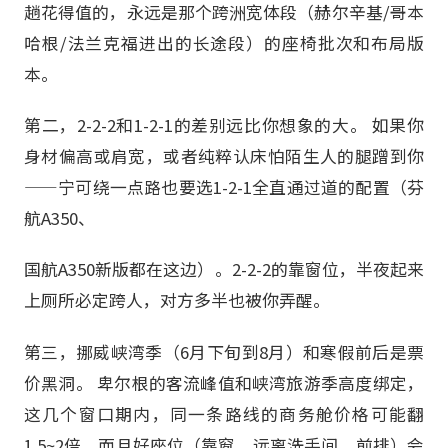
趟花得值的，永远是那个跨洲宽体段（赫尔辛基/哥本
哈根/法兰克福进出的长途段）的座椅批次和布局版
本。
第二，2-2-2和1-2-1的差别远比你想象的大。 如果你
身材偏高或肩宽，或者纯粹认床怕陌生人的腿蹭到你
——宁可绕一点路也要选1-2-1全直通过道的配置（芬
航A350、
国航A350新版都在这边）。2-2-2的靠窗位，半夜起来
上厕所必定跨人，对方多半也被你弄醒。
第三，挪威峡湾季（6月下旬到8月）和寒假前后是票
价黑洞。 卑尔根的客流峰值和峡湾旅游季高度绑定，
这几个窗口期内，同一条路线的商务舱价格可能翻
1.5~2倍，而且好座位（靠窗、远离洗手间、前排）会