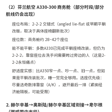
（2）芬兰航空 A330-300 商务舱（部分时段/部分
航线仍会出现）
座位布局：2-2-2 交错式（angled lie-flat 或早期平躺
改版，取决于具体座椅翻新批次）
座位数：商务舱约 28~42个座位
能不能平躺：多数A330已完成平躺座椅改装，但仍为
2-2-2，靠窗座位去洗手间需要跨过旁边的人（这是2-
2-2永恒痛点）
舒适度实感：比A350窄一点、吵一点、旧一点，但如
果是平躺改装批次，睡一觉完全够用。选座优先级：
尽量选奇数排靠窗（A/K），避开最后一排（紧挨经
济舱隔板，可能受限）
2. 赫尔辛基→奥斯陆/赫尔辛基区域衔接→卑尔根
（挪威国内末段）