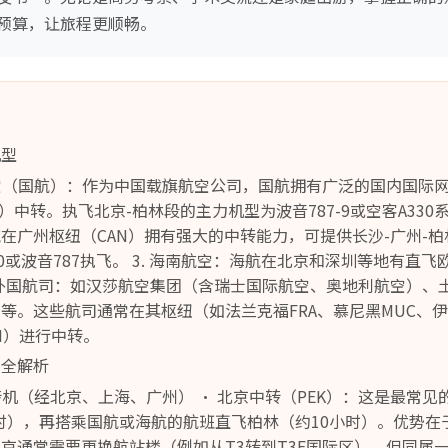
预算，让旅程更顺畅。
机型
航空（国航）：作为中国载旗航空公司，国航拥有广泛的国内国际
）中转。执飞北京-柏林段的主力机型为波音787-9或空客A330系
在广州枢纽（CAN）拥有强大的中转能力，可提供长沙-广州-
50或波音787执飞。 3. 海南航空：海航在北京和深圳等地有直
. 外国航司：如汉莎航空集团（含瑞士国际航空、奥地利航空）、
等。这些航司通常在其枢纽（如法兰克福FRA、慕尼黑MUC、伊
OH）进行中转。
线全解析
段转机（经北京、上海、广州） • 北京中转（PEK）：这是最常
小时），再搭乘国航或海航的航班直飞柏林（约10小时）。优势
京通常需要更换航站楼（例如从T3转到T3E国际区），但同属