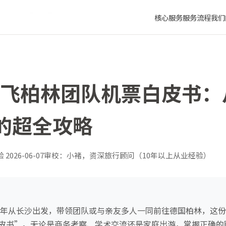
欧洲之心的超全攻略
核心服务
服务流程
我们
长沙飞柏林团队机票白皮书
的超全攻略
验
2026-06-07
审校：小褚，资深旅行顾问（10年以上从业经验）
26年从长沙出发，带领团队或与亲友多人一同前往德国柏林，这
皮书”。无论是商务考察、学术交流还是家庭出游，掌握正确的