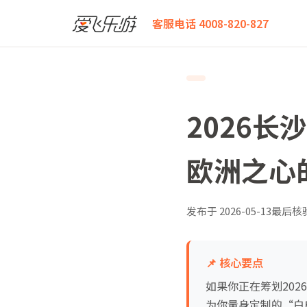
爱飞乐游
2026长沙飞柏林团队机票白皮书：从星城到
客服电话 4008-820-827
2026
欧洲之心
发布于
2026-05-13
最后核
📌 核心要点
如果你正在筹划20
为你量身定制的“白