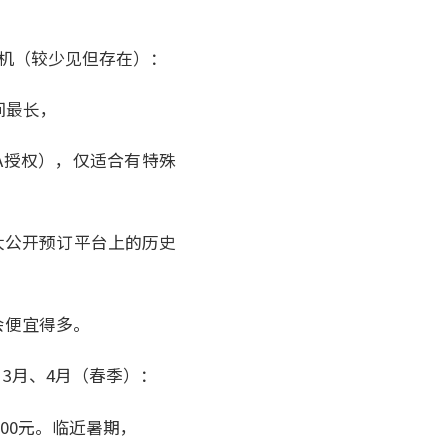
转机（较少见但存在）：
间最长，
A授权），仅适合有特殊
各大公开预订平台上的历史
会便宜得多。
• 3月、4月（春季）：
8000元。临近暑期，