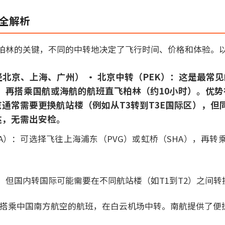
线全解析
柏林的关键，不同的中转地决定了飞行时间、价格和体验。
（经北京、上海、广州） • 北京中转（PEK）：这是最常
），再搭乘国航或海航的航班直飞柏林（约10小时）。优
通常需要更换航站楼（例如从T3转到T3E国际区），但
达，无需出安检。
SHA）：可选择飞往上海浦东（PVG）或虹桥（SHA），再
，但国内转国际可能需要在不同航站楼（如T1到T2）之间转
）：搭乘中国南方航空的航班，在白云机场中转。南航提供了便