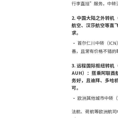
行李直挂”服务，中转
2. 中国大陆之外转
航空、汉莎航空等直
求。
• 首尔仁川中转（I
善，且常有价格不错的
3. 远程国际枢纽转机
AUH）：搭乘阿联
务好，且迪拜、多哈
可。
• 欧洲其他城市中转（
法航、荷航等欧洲航司