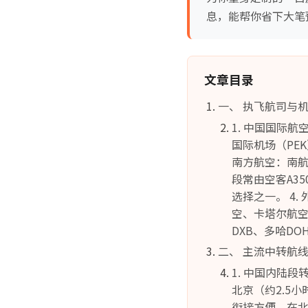
息，能帮你省下大笔
文章目录
一、 执飞航司与
1. 中国国际
国际机场（PEK
南方航空：南航
段常由空客A3
选择之一。 4
空、卡塔尔航空
DXB、多哈D
二、 主流中转航
1. 中国内陆
北京（约2.5
衔接方便。在北