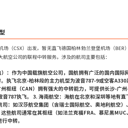
型
机场（CSX）出发，暂无直飞德国柏林勃兰登堡机场（BER
大航空公司的联程中转服务。涉及的航司主要包括：
国航）：作为中国载旗航空公司，国航拥有广泛的国内国际
。执飞北京-柏林段的主力机型为波音787-9或空客A330系
州枢纽（CAN）拥有强大的中转能力，可提供长沙-广州
波音787执飞。 3. 海南航空：海航在北京和深圳等地有
外国航司：如汉莎航空集团（含瑞士国际航空、奥地利航空
这些航司通常在其枢纽（如法兰克福FRA、慕尼黑MUC、
进行中转。