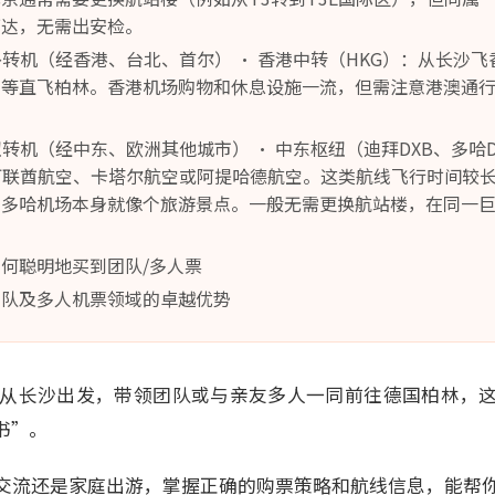
可达，无需出安检。
之外转机（经香港、台北、首尔） • 香港中转（HKG）：从长沙
空等直飞柏林。香港机场购物和休息设施一流，但需注意港澳通
枢纽转机（经中东、欧洲其他城市） • 中东枢纽（迪拜DXB、多哈
阿联酋航空、卡塔尔航空或阿提哈德航空。这类航线飞行时间较
、多哈机场本身就像个旅游景点。一般无需更换航站楼，在同一
如何聪明地买到团队/多人票
团队及多人机票领域的卓越优势
6年从长沙出发，带领团队或与亲友多人一同前往德国柏林，
书”。
交流还是家庭出游，掌握正确的购票策略和航线信息，能帮