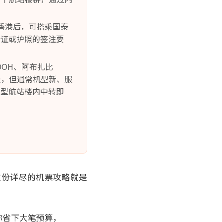
飞香港后，可搭乘国泰
行证或护照的签注要
DOH、阿布扎比
长，但通常机型新、服
巨型航站楼内中转即
这份详尽的机票攻略就是
你省下大笔预算，