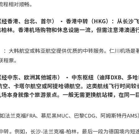
流程相对顺畅。
机（经香港、台北、首尔） • 香港中转（HKG）：从长沙
飞柏林。香港机场购物和休息设施一流，但需注意港澳通
CN）：大韩航空或韩亚航空提供优质的中转服务。仁川机场是
联程票。
（经中东、欧洲其他城市） • 中东枢纽（迪拜DXB、多哈
酋航空、卡塔尔航空或阿提哈德航空。这类航线飞行时间较
机场本身就像个旅游景点。一般无需更换航站楼，在同一
如法兰克福FRA、慕尼黑MUC、巴黎CDG、阿姆斯特丹AM
中转。例如，长沙-法兰克福-柏林，最后一段为德国境内短