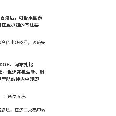
飞香港后，可搭乘国泰
行证或护照的签注要
著名的中转枢纽，设施完
DOH、阿布扎比
长，但通常机型新、服
巨型航站楼内中转即
S）：通过汉莎、
途航班。在法兰克福中转