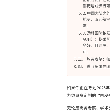
部捷运或步行
2. 中国大陆
航空、汉莎航
求。
3. 远程国际
AUH）：搭乘
务好，且迪拜
可。
三、 购买攻略：
四、 爱飞乐游在
如果你正在筹划202
为你量身定制的“白皮
无论是商务考察、学术