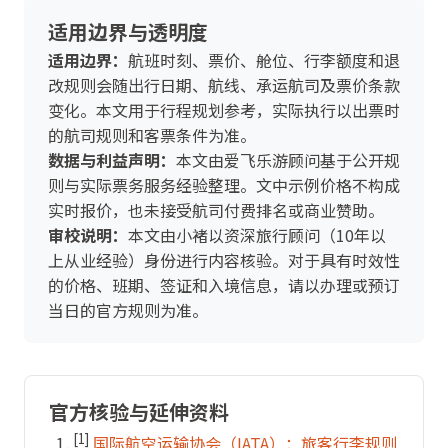
适用边界与透明度
适用边界：
航班时刻、票价、舱位、行李额度和退
改规则会随出行日期、航线、承运航司及票价条款
变化。本文用于行程规划参考，实际执行以出票时
的航司规则和客票条件为准。
数据与利益声明：
本文由爱飞乐游顾问基于公开规
则与实际票务服务经验整理。文中示例价格不构成
实时报价，也未接受航司付费排名或商业赞助。
审校说明：
本文由小褚以资深旅行顾问（10年以
上从业经验）身份进行内容核验。对于具有时效性
的价格、班期、签证和入境信息，请以办理或预订
当日的官方规则为准。
官方核验与延伸资料
[1]
国际航空运输协会（IATA）：旅客行李规则