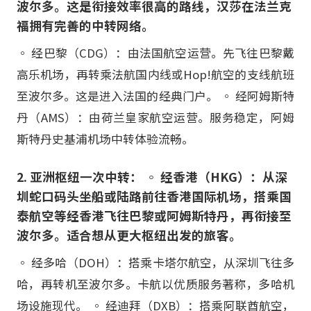
波尔多。这是衔接效率很高的路线，汉莎在法兰克
福拥有完善的中转网络。
◦ 经巴黎（CDG）：由法国航空运营。先飞往巴黎戴
高乐机场，再转乘法航国内线或Hop!航空的支线航班
至波尔多。这是进入法国的经典门户。 ◦ 经阿姆斯特
丹（AMS）：由荷兰皇家航空运营。服务稳定，阿姆
斯特丹史基浦机场中转体验流畅。
2. 亚洲枢纽一次中转： ◦ 经香港（HKG）：从深
圳蛇口码头坐船或陆路前往香港国际机场，搭乘国
泰航空等经香港飞往巴黎或阿姆斯特丹，再衔接至
波尔多。适合想从更大枢纽出发的旅客。
◦ 经多哈（DOH）：搭乘卡塔尔航空，从深圳飞往多
哈，再转机至波尔多。卡航以优质服务著称，多哈机
场设施现代。 ◦ 经迪拜（DXB）：搭乘阿联酋航空，