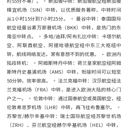
时55分不等）。 ◦ 新加坡中转：新加坡航空经新加坡
樟宜机场（SIN）中转，以优质服务著称，中转时间
从1小时15分到7小时25分。 ◦ 曼谷中转：泰国国际
航空经曼谷素万那普机场（BKK）中转，是热门的东
南亚中转点。 ◦ 多哈/迪拜/阿布扎比中转：卡塔尔航
空、阿联酋航空、阿提哈德航空经中东三大枢纽中
转，航线网络发达，常有意想不到的优惠。 • 欧洲内
陆段转机： ◦ 阿姆斯特丹中转：荷兰皇家航空经阿姆
斯特丹史基浦机场（AMS）中转，衔接时间可以短至
50分钟，效率很高。 ◦ 法兰克福中转：汉莎航空经法
兰克福机场（FRA）中转，是进入欧洲大陆的核心门
户之一。 ◦ 伦敦中转：通过国泰航空或英国航空，经
伦敦希思罗机场（LHR）中转，再飞往布鲁塞尔。 ◦
苏黎世/赫尔辛基中转：瑞士国际航空经苏黎世机场
（ZRH）、芬兰航空经赫尔辛基机场（HEL）中转，