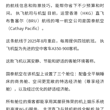
的航线信息和购票技巧，能帮你省下不少预算和时
间。 执飞航司与机型 目前，运营香港（HKG）直飞
布鲁塞尔（BRU）航线的唯一航空公司是国泰航空
（Cathay Pacific）。
这条航线于2025年8月重启，每周提供四班航班。 执
飞机型为先进的空中客车A350-900客机。
这款飞机以其安静、节能和舒适的客舱环境著称。
国泰航空在该机型上设置了三个舱位：配备全平躺睡
床的商务舱、空间更宽敞的特选经济舱（尊享经济
舱），以及经过优化的舒适经济舱。
所有舱位的乘客都能享用其屡获殊荣的机上娱乐系统
和高速Wi-Fi服务。 主流直飞与转机航线全解析 除了