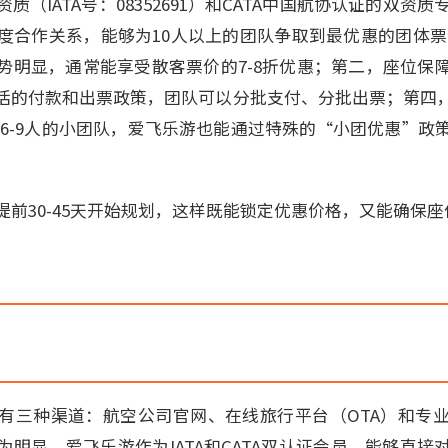
资质（IATA号：08352691）和CATA中国航协认证的双资
度合作关系，能够为10人以上的团队争取到最优惠的团体票
势明显，通常能享受散客票价的7-8折优惠；第二，座位保
活的付款和出票政策，团队可以分批支付、分批出票；第四
于6-9人的小团队，爱飞乐游也能通过特殊的“小团优惠”政
前30-45天开始规划，这样既能锁定优惠价格，又能确保座
有三种渠道：航空公司官网、在线旅行平台（OTA）和专
明显。爱飞乐游作为IATA和CATA双认证会员，能够直接