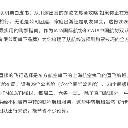
斯团队机票白皮书：从川渝出发的东欧之旅全攻略 如果你正在
旅行，无论是公司团建、家庭出游还是朋友聚会，这份202
实用的购票指南。作为IATA国际航协和CATA中国航协双
有限公司旗下品牌）为你梳理了从航线选择到购票技巧的全
直接的飞行选择是东方航空旗下的上海航空执飞的直飞航班。该
舱布局，设有29个公务舱（含4个豪华公务舱）、28个超级
为FM813/FM814，每周二、六各一班。 除了直飞航班外
供经不同城市中转的联程航班服务。这些中转航班虽然飞行
团队出行来说，能节省不少预算。