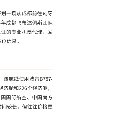
筹划一场从成都前往匈牙
6年成都飞布达佩斯团队
认证的专业机票代理，爱
方位信息。
航线使用波音B787-
经济舱和226个经济舱，
，中国国际航空、中国南方
时间较长，但往往价格更