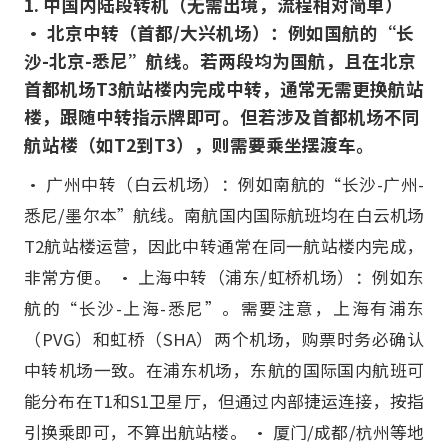
1. 中国内陆段转机（无需出境，流程相对简单）
• 北京中转（首都/大兴机场）：例如国航的“长
沙-北京-悉尼”航线。若两段均为国航，且在北京
首都机场T3航站楼内完成中转，通常无需更换航站
楼，跟随中转指示牌即可。但若涉及首都机场不同
航站楼（如T2到T3），则需要乘坐摆渡车。
• 广州中转（白云机场）：例如南航的“长沙-广州-
悉尼/墨尔本”航线。南航国内国际航班均在白云机场
T2航站楼运营，因此中转通常在同一航站楼内完成，
非常方便。 • 上海中转（浦东/虹桥机场）：例如东
航的“长沙-上海-悉尼”。需要注意，上海有浦东
（PVG）和虹桥（SHA）两个机场，购票时务必确认
中转机场一致。在浦东机场，东航的国际国内航班可
能分布在T1和S1卫星厅，但通过内部捷运连接，按指
引换乘即可，不算出航站楼。 • 厦门/成都/杭州等地