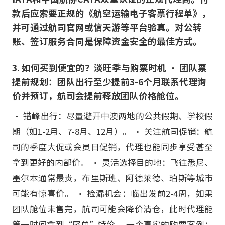
款后应索要正规的《航空运输电子客票行程单》，
并可通过航司官网或信天游等平台验真。对公转
账、签订服务合同是保障资金安全的最佳方式。
3. 如何买到便宜的？淡旺季与购票时机 • 团队票
提前规划：团队出行至少提前3-6个月联系代理询
价并预订，航司会提前释放团队价格舱位。
• 错峰出行：尽量避开中澳两地的公共假期、学校假
期（如1-2月、7-8月、12月）。 • 关注航司促销：航
司的季度大促或会员日促销，代理也能同步享受甚至
拿到更好的内部价。 • 灵活选择目的地：飞往悉尼、
墨尔本通常最贵，布里斯班、阿德莱德、珀斯等城市
可能有惊喜价。 • 捡漏机会：临出发前2-4周，如果
团队舱位未售完，航司可能会降价清仓，此时代理能
第一时间拿到“尾单”特价。 一个真实的购票案例：