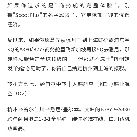
如果你追求的是"商务舱的完整体验"，别
被"ScootPlus"的名字忽悠了，它更像加了钱的优选
经济。
反过来，如果你愿意先从杭州飞到上海虹桥或浦东坐
SQ的A380/B777商务舱直飞新加坡再接SQ去悉尼，那
硬件和服务是全球顶级的——但那就不属于"杭州始
发"的省心范畴了，你得自己搞定杭州到上海的接驳。
转机方案七：经首尔中转｜大韩航空（KE）/韩亚航
空（OZ）
杭州→首尔仁川→悉尼/墨尔本。大韩的B787-9/A330
跨洋商务舱是1-2-1全平躺，硬件水准在线，仁川转机
效率高、