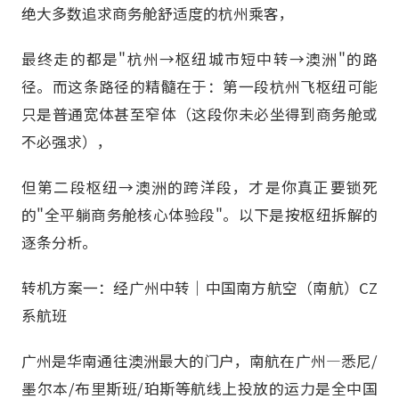
绝大多数追求商务舱舒适度的杭州乘客，
最终走的都是"杭州→枢纽城市短中转→澳洲"的路
径。而这条路径的精髓在于：第一段杭州飞枢纽可能
只是普通宽体甚至窄体（这段你未必坐得到商务舱或
不必强求），
但第二段枢纽→澳洲的跨洋段，才是你真正要锁死
的"全平躺商务舱核心体验段"。以下是按枢纽拆解的
逐条分析。
转机方案一：经广州中转｜中国南方航空（南航）CZ
系航班
广州是华南通往澳洲最大的门户，南航在广州—悉尼/
墨尔本/布里斯班/珀斯等航线上投放的运力是全中国