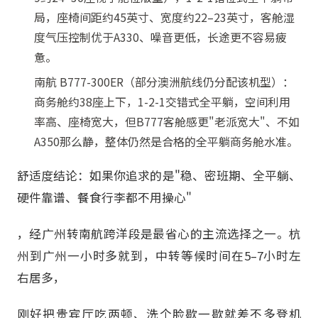
局，座椅间距约45英寸、宽度约22–23英寸，客舱湿
度气压控制优于A330、噪音更低，长途更不容易疲
惫。
南航 B777-300ER（部分澳洲航线仍分配该机型）：
商务舱约38座上下，1-2-1交错式全平躺，空间利用
率高、座椅宽大，但B777客舱感更"老派宽大"、不如
A350那么静，整体仍然是合格的全平躺商务舱水准。
舒适度结论：如果你追求的是"稳、密班期、全平躺、
硬件靠谱、餐食行李都不用操心"
，经广州转南航跨洋段是最省心的主流选择之一。杭
州到广州一小时多就到，中转等候时间在5–7小时左
右居多，
刚好把贵宾厅吃两顿、洗个脸歇一歇就差不多登机