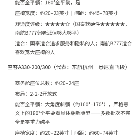
能否全平躺：180°全平躺，是
座椅宽度：约20–23英寸｜间距：约45–78英寸
舒适度评级：★★★★☆（国泰软硬件★★★★★，
南航B777偏老派但够大够平）
适合：国泰适合追求服务和隐私的人；南航B777适合
喜欢宽大座椅的人
空客A330-200/300（代表：东航杭州—悉尼直飞段）
商务舱座位总数：约20–24座
布局：2-2-2开放式
能否全平躺：大角度斜躺（约160°–170°），严格意
义上的180°全平要看具体翻新版型——多数批次不完
全是零重力纯平
座椅宽度：约20–22英寸｜间距：约60–74英寸