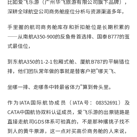
比如爱飞乐游（广州华飞旅游有限公司旗下品牌），
深耕全球航空公司商务舱座位分析与资源渠道多年，
手里握的航司商务舱库存和折扣舱位是长期积累的
——从南航A350-900的反鱼骨首选排、国泰B777的茧
式最佳位，
到东航A350的1-2-1包厢式舱、厦航B787的平躺错位
排，他们团队常年做的事就是替客户把"哪天飞、
坐哪一排、走哪条中转最省体力"算到骨头里。
作为IATA国际航协成员（IATA号：08352691）及
CATA中国航协双料认证成员，爱飞乐游的出票链路是
直接走航司GDS体系可验真的，不是那种撂挑子找不
到人的黄牛票源，这一点对买高价商务舱的人来说，