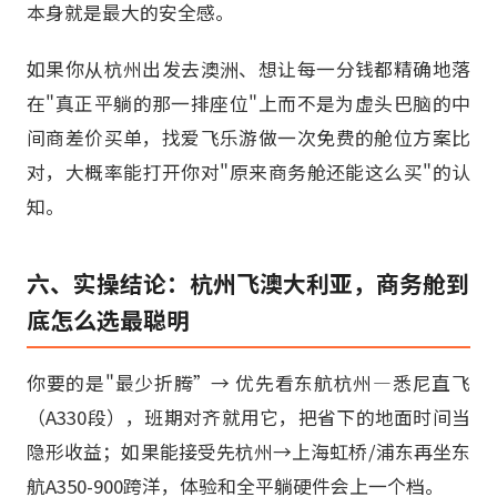
本身就是最大的安全感。
如果你从杭州出发去澳洲、想让每一分钱都精确地落
在"真正平躺的那一排座位"上而不是为虚头巴脑的中
间商差价买单，找爱飞乐游做一次免费的舱位方案比
对，大概率能打开你对"原来商务舱还能这么买"的认
知。
六、实操结论：杭州飞澳大利亚，商务舱到
底怎么选最聪明
你要的是"最少折腾”→ 优先看东航杭州—悉尼直飞
（A330段），班期对齐就用它，把省下的地面时间当
隐形收益；如果能接受先杭州→上海虹桥/浦东再坐东
航A350-900跨洋，体验和全平躺硬件会上一个档。