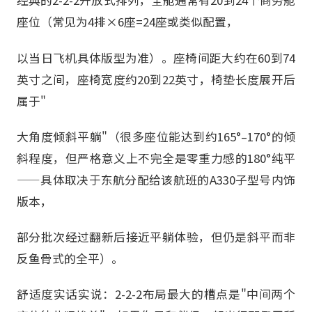
经典的2-2-2开放式排列，全舱通常有20到24个商务舱
座位（常见为4排×6座=24座或类似配置，
以当日飞机具体版型为准）。座椅间距大约在60到74
英寸之间，座椅宽度约20到22英寸，椅垫长度展开后
属于"
大角度倾斜平躺"（很多座位能达到约165°–170°的倾
斜程度，但严格意义上不完全是零重力感的180°纯平
——具体取决于东航分配给该航班的A330子型号内饰
版本，
部分批次经过翻新后接近平躺体验，但仍是斜平而非
反鱼骨式的全平）。
舒适度实话实说：2-2-2布局最大的槽点是"中间两个