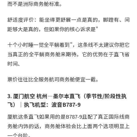
而不是洲际商务舱标准。
舒适度评价：能坐得更舒展一点是真的，脚蹬有、间
距够大是真的，但如果你的核心诉求是"
十个小时睡一觉全平躺着到"，这条线不太建议你把它
当真正的全平躺商务舱来期待。它的优势在于直飞省
时间、
票价往往比全服务航司商务舱便宜一截。
3. 厦门航空 杭州—墨尔本直飞（季节性/阶段性执
飞）｜执飞机型：波音B787-9
厦航这条直飞如果用的是B787-9且配了真正国际线商
务舱内饰的话，商务舱体验会比上面两个选项明显上
一个台阶。