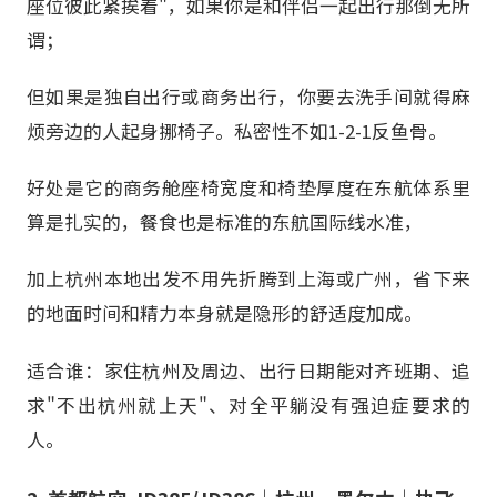
座位彼此紧挨着"，如果你是和伴侣一起出行那倒无所
谓；
但如果是独自出行或商务出行，你要去洗手间就得麻
烦旁边的人起身挪椅子。私密性不如1-2-1反鱼骨。
好处是它的商务舱座椅宽度和椅垫厚度在东航体系里
算是扎实的，餐食也是标准的东航国际线水准，
加上杭州本地出发不用先折腾到上海或广州，省下来
的地面时间和精力本身就是隐形的舒适度加成。
适合谁：家住杭州及周边、出行日期能对齐班期、追
求"不出杭州就上天"、对全平躺没有强迫症要求的
人。