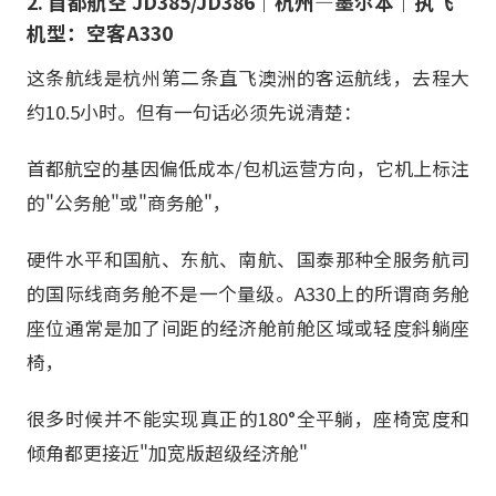
2. 首都航空 JD385/JD386｜杭州—墨尔本｜执飞
机型：空客A330
这条航线是杭州第二条直飞澳洲的客运航线，去程大
约10.5小时。但有一句话必须先说清楚：
首都航空的基因偏低成本/包机运营方向，它机上标注
的"公务舱"或"商务舱"，
硬件水平和国航、东航、南航、国泰那种全服务航司
的国际线商务舱不是一个量级。A330上的所谓商务舱
座位通常是加了间距的经济舱前舱区域或轻度斜躺座
椅，
很多时候并不能实现真正的180°全平躺，座椅宽度和
倾角都更接近"加宽版超级经济舱"