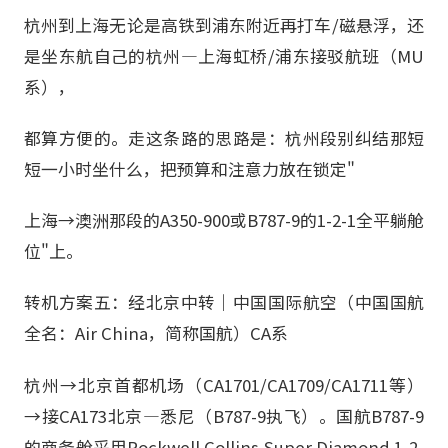
杭州到上海无论是高铁到浦东附近再打车/磁悬浮，还
是坐东航自己的杭州—上海虹桥/浦东接驳航班（MU
系），
都算方便的。走这条路的思路是：杭州段别纠结那短
短一小时坐什么，把预算和注意力放在锁定"
上海→澳洲那段的A350-900或B787-9的1-2-1全平躺舱
位"上。
转机方案五：经北京中转｜中国国际航空（中国国航
全名：Air China，简称国航）CA系
杭州→北京首都机场（CA1701/CA1709/CA1711等）
→接CA173北京—悉尼（B787-9执飞）。国航B787-9
的商务舱采用Rockwell Collins Super Diamond 1-2-