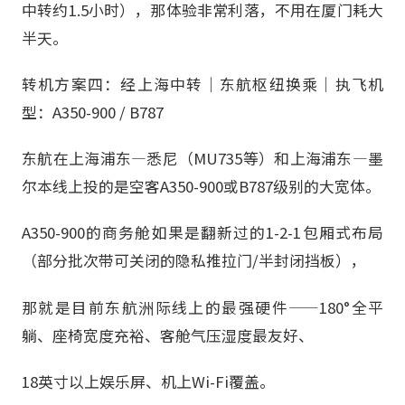
中转约1.5小时），那体验非常利落，不用在厦门耗大
半天。
转机方案四：经上海中转｜东航枢纽换乘｜执飞机
型：A350-900 / B787
东航在上海浦东—悉尼（MU735等）和上海浦东—墨
尔本线上投的是空客A350-900或B787级别的大宽体。
A350-900的商务舱如果是翻新过的1-2-1包厢式布局
（部分批次带可关闭的隐私推拉门/半封闭挡板），
那就是目前东航洲际线上的最强硬件——180°全平
躺、座椅宽度充裕、客舱气压湿度最友好、
18英寸以上娱乐屏、机上Wi-Fi覆盖。