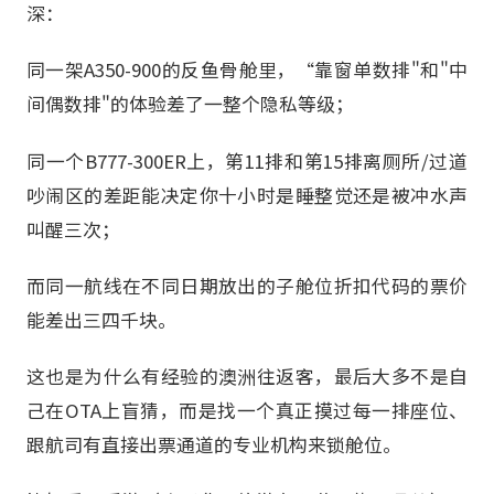
深：
同一架A350-900的反鱼骨舱里，“靠窗单数排"和"中
间偶数排"的体验差了一整个隐私等级；
同一个B777-300ER上，第11排和第15排离厕所/过道
吵闹区的差距能决定你十小时是睡整觉还是被冲水声
叫醒三次；
而同一航线在不同日期放出的子舱位折扣代码的票价
能差出三四千块。
这也是为什么有经验的澳洲往返客，最后大多不是自
己在OTA上盲猜，而是找一个真正摸过每一排座位、
跟航司有直接出票通道的专业机构来锁舱位。