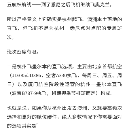
五航权航线——到了悉尼之后飞机继续飞奥克兰，
所以严格意义上它确实是杭州起飞、澳洲本土落地的
直飞，但飞机不是为杭州—悉尼点对点配的专属班
次，
班次密度有限。
二是杭州飞墨尔本的直飞选项，主要由北京首都航空
（JD385/JD386，空客A330执飞，每周三、周五、周
日）以及厦门航空阶段性运营的杭州—墨尔本直飞
（波音B787-9执飞，班期视季节排班而定）构成。
也就是说，如果你从杭州出发去澳洲、又想要高频次
选择和更好的舱位硬件，绝大多数情况下你需要面对
的选项其实是"