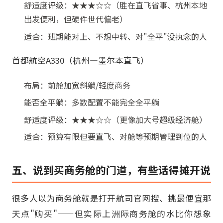
舒适度评级：★★★☆☆（胜在直飞省事、杭州本地
出发便利，但硬件世代偏老）
适合：班期能对上、不想中转、对"全平"没执念的人
首都航空A330（杭州—墨尔本直飞）
布局：前舱加宽斜躺/轻度商务
能否全平躺：多数配置不能完全全平躺
舒适度评级：★★★☆☆（更像加大号超级经济舱）
适合：预算有限但要直飞、对舱等预期管理到位的人
五、说到买商务舱的门道，有些话得摊开说
很多人以为商务舱就是打开航司官网搜、挑最便宜那
天点"购买"——但实际上洲际商务舱的水比你想象