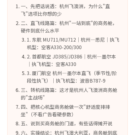
一、先把话说透：杭州飞澳洲，为什么"直
飞"选项比你想的少
二、直飞线路篇：杭州"一站到底"的商务舱，
硬件到底什么水平
1. 东航 MU711/MU712｜杭州—悉尼｜执飞
机型：空客A330-200/300
2. 首都航空 JD385/JD386｜杭州—墨尔本
｜执飞机型：空客A330
3. 厦门航空 杭州—墨尔本直飞（季节性/阶
段性执飞）｜执飞机型：波音B787-9
三、转机线路篇：这才是杭州人飞澳洲商务舱
的"主战场"
四、把核心机型商务舱做一次"舒适度排排
坐"（不看广告看硬参数）
五、说到买商务舱的门道，有些话得摊开说
六、实操结论：杭州飞澳大利亚，商务舱到底