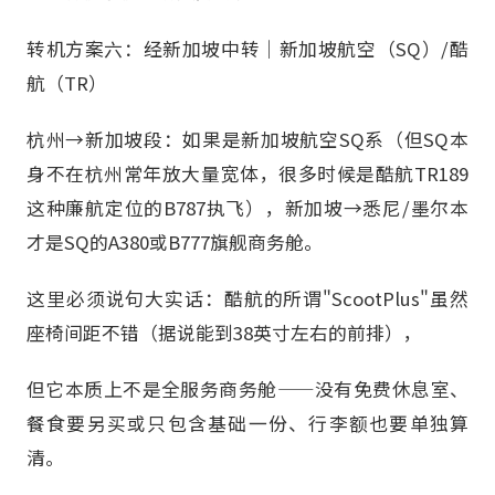
转机方案六：经新加坡中转｜新加坡航空（SQ）/酷
航（TR）
杭州→新加坡段：如果是新加坡航空SQ系（但SQ本
身不在杭州常年放大量宽体，很多时候是酷航TR189
这种廉航定位的B787执飞），新加坡→悉尼/墨尔本
才是SQ的A380或B777旗舰商务舱。
这里必须说句大实话：酷航的所谓"ScootPlus"虽然
座椅间距不错（据说能到38英寸左右的前排），
但它本质上不是全服务商务舱——没有免费休息室、
餐食要另买或只包含基础一份、行李额也要单独算
清。