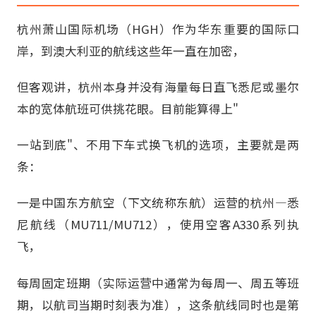
杭州萧山国际机场（HGH）作为华东重要的国际口
岸，到澳大利亚的航线这些年一直在加密，
但客观讲，杭州本身并没有海量每日直飞悉尼或墨尔
本的宽体航班可供挑花眼。目前能算得上"
一站到底"、不用下车式换飞机的选项，主要就是两
条：
一是中国东方航空（下文统称东航）运营的杭州—悉
尼航线（MU711/MU712），使用空客A330系列执
飞，
每周固定班期（实际运营中通常为每周一、周五等班
期，以航司当期时刻表为准），这条航线同时也是第