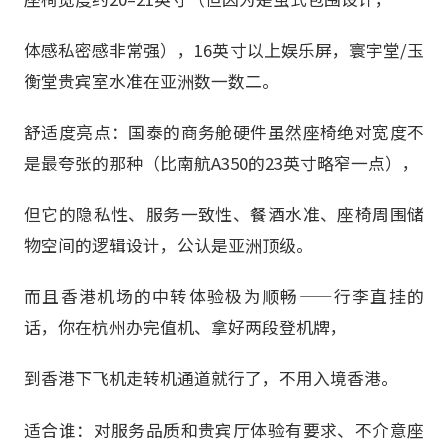
体感私密感非常强），16英寸以上娱乐屏，寰宇堂/玉
衡堂贵宾室水准在亚洲数一数二。
舒适度亮点：国泰的商务舱硬件虽然座椅绝对宽度不
是最夸张的那种（比南航A350的23英寸略窄一点），
但它的隐私性、服务一致性、餐酒水准、座椅周围储
物空间的逻辑设计，公认是亚洲顶级。
而且香港机场的中转体验极为顺畅——行李直挂的
话，你在杭州办完值机、拿好两段登机牌，
到香港下飞机走转机通道就行了，不用入境香港。
适合谁：对服务品质和贵宾厅体验有要求、不介意座