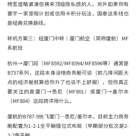
椅宽度略紧凑但换来顶级隐私感的人。另外如果你有
寰宇一家里程计划或信用卡积分玩法，国泰这条线也
是经典兑换路线。
转机方案三：经厦门中转｜厦门航空（简称厦航）MF
系航班
杭州→厦门段（MF8592/MF8594/MF8596等）通常是
B737系列，这段本身没啥商务舱可谈（前几排间距大
点的经济舱就算给你升了也谈不上舒服），但你真正
要关注的是厦门→悉尼（MF801）或厦门→墨尔本
（MF804）这段跨洋用什么。
厦航的B787-9执飞厦门—悉尼/墨尔本，目前主力商务
舱配置为1-2-1全平躺错位式布局（早期部分批次是2-
2-2角平躺，