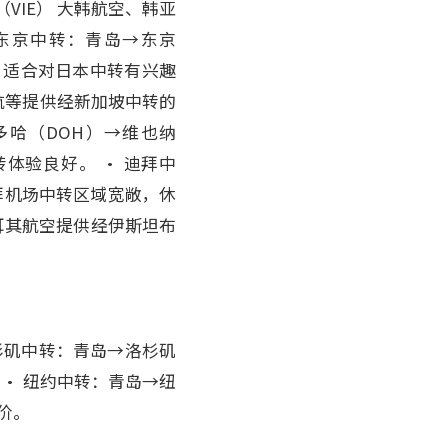
VIE） 大韩航空、韩亚
东京中转：青岛→东京
线，适合对日本中转有兴趣
酷航等提供经新加坡中转的
多哈（DOH）→维也纳
体验良好。 • 迪拜中
拜机场中转区域宽敞，休
土耳其航空提供经伊斯坦布
杉矶中转：青岛→洛杉矶
 • 纽约中转：青岛→纽
价。