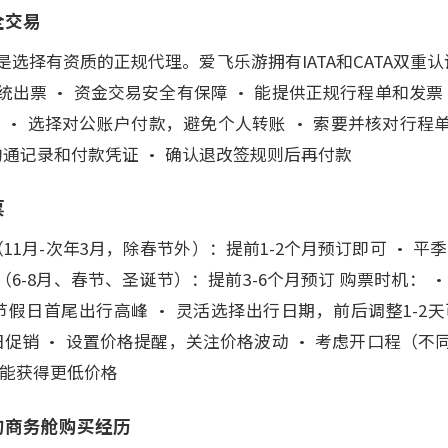
全交易
选择有资质的正规代理。爱飞乐游拥有IATA和CATA双重认
出票 • 资金交易安全有保障 • 能提供正规行程单和发票
 • 选择对公账户付款，避免个人转账 • 索要并核对行程
沟通记录和付款凭证 • 确认退改签规则后再付款
票
11月-次年3月，除春节外）：提前1-2个月预订即可 • 平季（
季（6-8月、春节、圣诞节）：提前3-6个月预订 购票时机：
节假日首尾出行高峰 • 灵活选择出行日期，前后调整1-2
日促销 • 设置价格提醒，关注价格波动 • 考虑开口程（
可能获得更低价格
生的商务舱购买经历