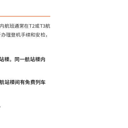
内航班通常在T2或T3航
新办理登机手续和安检，
航站楼。同一航站楼内
同航站楼间有免费列车
。
。