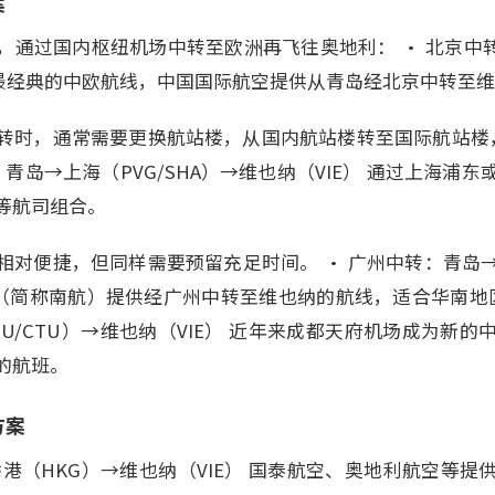
案
，通过国内枢纽机场中转至欧洲再飞往奥地利： • 北京中转
这是最经典的中欧航线，中国国际航空提供从青岛经北京中转至
转时，通常需要更换航站楼，从国内航站楼转至国际航站楼
：青岛→上海（PVG/SHA）→维也纳（VIE） 通过上海浦
等航司组合。
相对便捷，但同样需要预留充足时间。 • 广州中转：青岛→
空（简称南航）提供经广州中转至维也纳的航线，适合华南地区
U/CTU）→维也纳（VIE） 近年来成都天府机场成为新
的航班。
方案
港（HKG）→维也纳（VIE） 国泰航空、奥地利航空等提