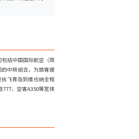
司包括中国国际航空（简
同的中转组合，为旅客提
是执飞青岛到维也纳全程
77、空客A350等宽体