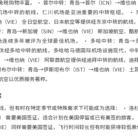
税购物丰富。 • 首尔中转：青岛→首尔（ICN）→维也纳（
机场中转的航线，仁川机场是亚洲重要的中转枢纽。 • 
也纳（VIE） 全日空航空、日本航空等提供经东京中转的航
转：青岛→新加坡（SIN）→维也纳（VIE） 新加坡航空、
连续多年被评为全球最佳机场。 • 多哈中转：青岛→
空提供经多哈中转的航线，多哈哈马德国际机场设施现代，中转
）→维也纳（VIE） 阿联酋航空提供经迪拜中转的航线，迪
坦布尔中转：青岛→伊斯坦布尔（IST）→维也纳（VIE） 
航空以优质服务著称。
案
线，但有时在特定季节或特殊需求下可能成为选择： • 洛
IE） 需要美国签证，适合计划在美国停留或已有美签的旅客。
VIE） 同样需要美国签证，飞行时间较长但有时能获得较低票