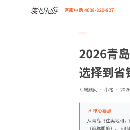
爱飞乐游
2026青岛飞奥地利团队机票白皮书：从航线
客服电话 4008-820-827
2026
选择到省
专属顾问 · 小褚
·
2026
📌 核心要点
从青岛飞往奥地利，
（简称国航）、大韩