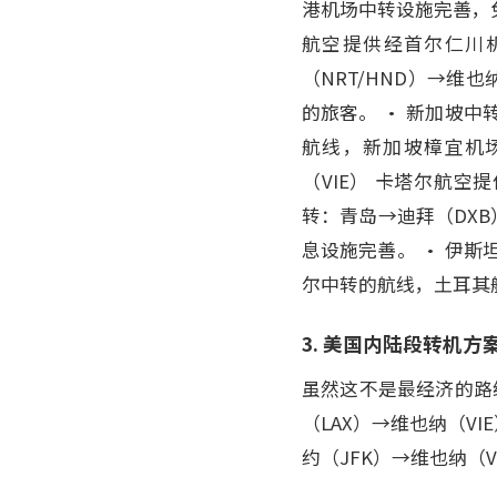
港机场中转设施完善，免
航空提供经首尔仁川
（NRT/HND）→维
的旅客。 • 新加坡中
航线，新加坡樟宜机场
（VIE） 卡塔尔航
转：青岛→迪拜（DXB
息设施完善。 • 伊斯
尔中转的航线，土耳其
3. 美国内陆段转机方
虽然这不是最经济的路
（LAX）→维也纳（V
约（JFK）→维也纳（