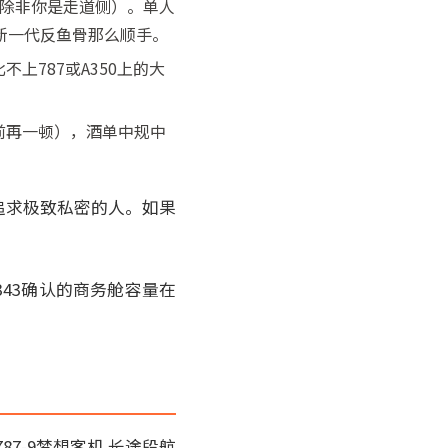
（除非你是走道侧）。单人
新一代反鱼骨那么顺手。
上787或A350上的大
前再一顿），酒单中规中
追求极致私密的人。如果
343确认的商务舱容量在
787-9梦想客机 长途段航