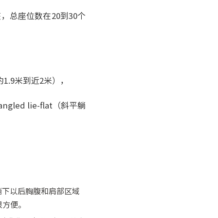
总座位数在20到30个
1.9米到近2米），
 lie-flat（斜平躺
躺下以后胸腹和肩部区域
很方便。