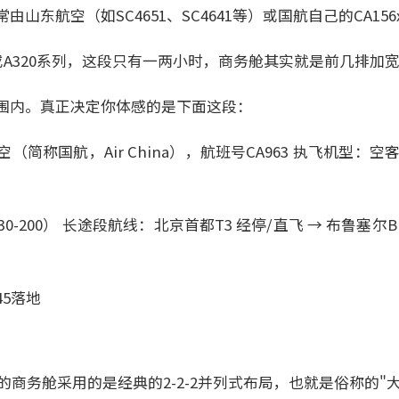
山东航空（如SC4651、SC4641等）或国航自己的CA156x
或A320系列，这段只有一两小时，商务舱其实就是前几排加
围内。真正决定你体感的是下面这段：
称国航，Air China），航班号CA963 执飞机型：空客A330
0-200） 长途段航线：北京首都T3 经停/直飞 → 布鲁塞
45落地
：
00的商务舱采用的是经典的2-2-2并列式布局，也就是俗称的"