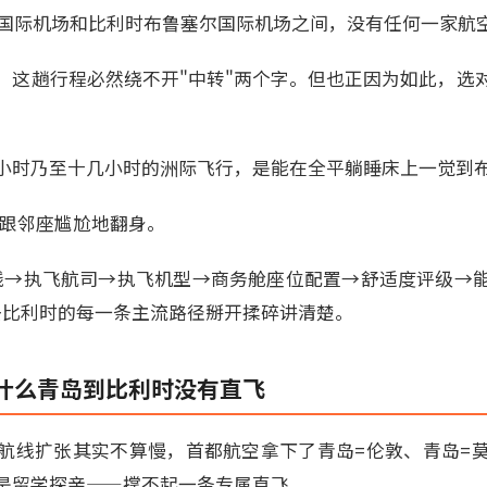
胶东国际机场和比利时布鲁塞尔国际机场之间，没有任何一家航
，这趟行程必然绕不开"中转"两个字。但也正因为如此，选
小时乃至十几小时的洲际飞行，是能在全平躺睡床上一觉到
铺里跟邻座尴尬地翻身。
线→执飞航司→执飞机型→商务舱座位配置→舒适度评级→
去比利时的每一条主流路径掰开揉碎讲清楚。
什么青岛到比利时没有直飞
航线扩张其实不算慢，首都航空拿下了青岛=伦敦、青岛=
是留学探亲——撑不起一条专属直飞。