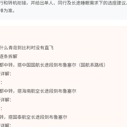
行和转机衔接，并给出单人、同行及长途睡眠需求下的选座建议
排为准。
什么青岛到比利时没有直飞
逐条拆解
都中转，搭中国国航长途段到布鲁塞尔（国航系路线）
置详解：
估：
都中转，搭海南航空长途段到布鲁塞尔
置详解：
估：
转，搭国泰航空长途段到布鲁塞尔
置详解：