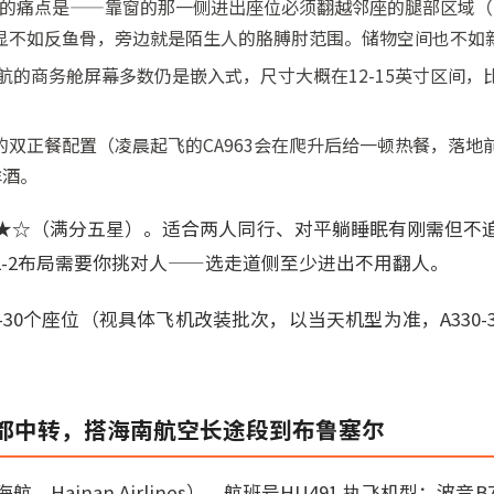
最大的痛点是——靠窗的那一侧进出座位必须翻越邻座的腿部区域
显不如反鱼骨，旁边就是陌生人的胳膊肘范围。储物空间也不如
国航的商务舱屏幕多数仍是嵌入式，尺寸大概在12-15英寸区间，比不
的双正餐配置（凌晨起飞的CA963会在爬升后给一顿热餐，落地
洋酒。
★☆（满分五星）。适合两人同行、对平躺睡眠有刚需但不
2-2布局需要你挑对人——选走道侧至少进出不用翻人。
-30个座位（视具体飞机改装批次，以当天机型为准，A330-
都中转，搭海南航空长途段到布鲁塞尔
Hainan Airlines），航班号HU491 执飞机型：波音B