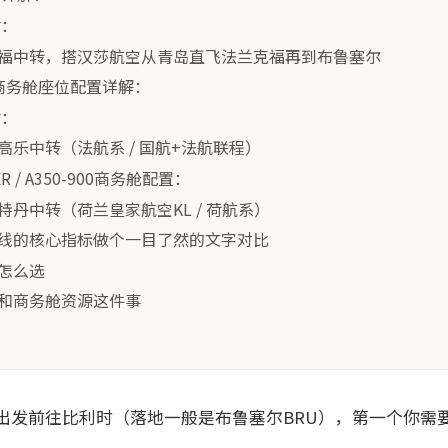
估：
福中转，搭汉莎航空从青岛直飞法兰克福再到布鲁塞尔
00商务舱座位配置详解：
估：
乐中转（法航系 / 国航+法航联程）
ER / A350-900商务舱配置：
丹中转（荷兰皇家航空KL / 荷航系）
线的核心指标做个一目了然的文字对比
怎么选
和商务舱资源这件事
出发前往比利时（落地一般是布鲁塞尔BRU），第一个你需