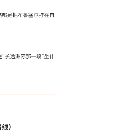
略都是把布鲁塞尔挂在自
"长途洲际那一段"坐什
路线）