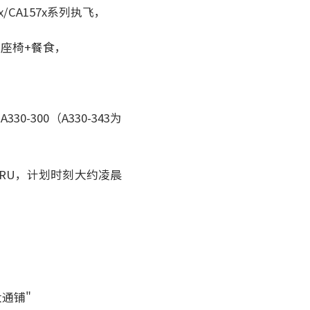
/CA157x系列执飞，
宽座椅+餐食，
-300（A330-343为
尔BRU，计划时刻大约凌晨
大通铺"