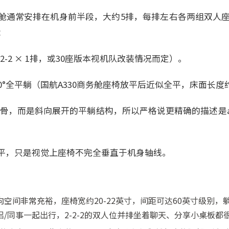
舱通常安排在机身前半段，大约5排，每排左右各两组双人座，
：
最后一排2-2 × 1排，或30座版本视机队改装情况而定）。
0°全平躺（国航A330商务舱座椅放平后近似全平，床面长度约
鱼骨，而是斜向展开的平躺结构，所以严格说更精确的描述是angled
平，只是视觉上座椅不完全垂直于机身轴线。
空间非常充裕，座椅宽约20-22英寸，间距可达60英寸级别，
/同事一起出行，2-2-2的双人位并排坐着聊天、分享小桌板都