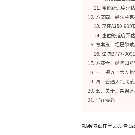
座位舒适度评
方案四：经法兰克
汉莎A350-9
座位舒适度评
方案五：经巴黎戴高
法航B777-300
方案六：经阿姆斯特
三、把以上六条路
四、普通人到底该
五、关于订票渠道
写在最后
如果你正在筹划从青岛