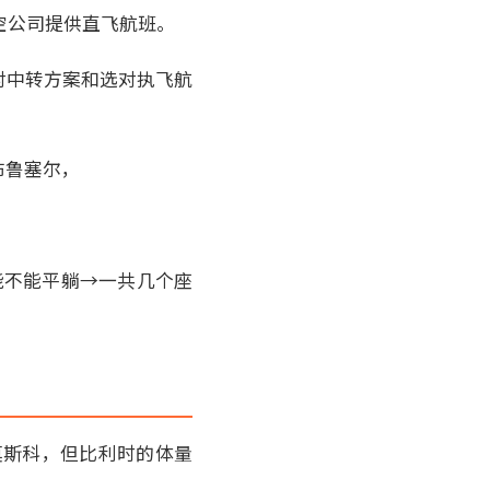
空公司提供直飞航班。
对中转方案和选对执飞航
布鲁塞尔，
能不能平躺→一共几个座
莫斯科，但比利时的体量