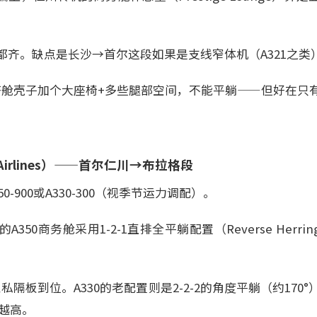
都齐。缺点是长沙→首尔这段如果是支线窄体机（A321之类
济舱壳子加个大座椅+多些腿部空间，不能平躺——但好在只有
a Airlines）——首尔仁川→布拉格段
-900或A330-300（视季节运力调配）。
50商务舱采用1-2-1直排全平躺配置（Reverse Herrin
、隐私隔板到位。A330的老配置则是2-2-2的角度平躺（约17
来越高。