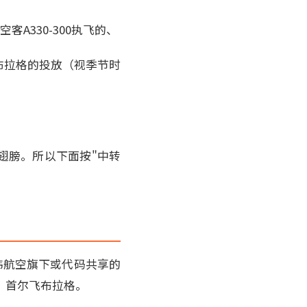
客A330-300执飞的、
布拉格的投放（视季节时
翅膀。所以下面按"中转
韩航空旗下或代码共享的
戏：首尔飞布拉格。