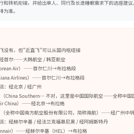
行和转机衔接，并给出单人、同行及长途睡眠需求下的选座建议
排为准。
飞没有，但"近直飞"可以从国内枢纽接
经首尔——大韩航空 / 韩亚航空
orean Air）——首尔仁川→布拉格段
siana Airlines）——首尔仁川→布拉格段
：经北京 / 经广州
空（China Southern… 不对，这里是中国国际航空——全称
ir China）——经北京→布拉格
航空（全称中国南方航空股份有限公司，简称南航）——经广州中
：经赫尔辛基 / 经法兰克福慕尼黑 / 经阿姆斯特丹
Finnair）——经赫尔辛基（HEL）→布拉格