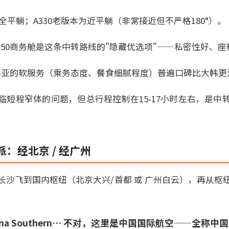
为全平躺；A330老版本为近平躺（非常接近但不严格180°）。
的A350商务舱是这条中转路线的"隐藏优选项"——私密性好、
。韩亚的软服务（乘务态度、餐食细腻程度）普遍口碑比大韩更
临短程窄体的问题，但总行程控制在15-17小时左右，是中
：经北京 / 经广州
长沙飞到国内枢纽（北京大兴/首都 或 广州白云），再从枢
hina Southern… 不对，这里是中国国际航空——全称