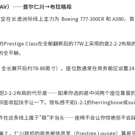
an Air）——首尔仁川→布拉格段
长途洲际线上主力为 Boeing 777-300ER 和 A38
restige Class在全舱翻新后的77W上采用的是2-2-2
°的全平躺，
寸，全长展开后约78-80英寸）。座位数通常在商务舱区设置24
但2-2-2布局的代价是——如果你选的是中间两个座位靠窗
收起扶手让一下。隐私感不如1-2-1的herringbone或su
件在这条线上属于"稳"字当头——座椅不会让你惊艳但不会
上，仁川转机的商务舱休息室（Prestige Lounge）算