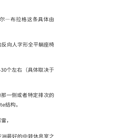
0，首尔—布拉格这条具体由
布局的反向人字形全平躺座椅
-30个左右（具体取决于
的那一侧或者特定排次的
ite结构。
踩雷，
是亚洲最好的中转休息室之