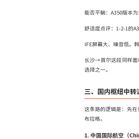
能否平躺：A350版本
舒适度点评：1-2-1
IFE屏幕大、噪音低
长沙→首尔这段同样面
选择之一。
三、国内枢纽中转派
这条路的逻辑是：先在
布拉格。
1. 中国国际航空（C