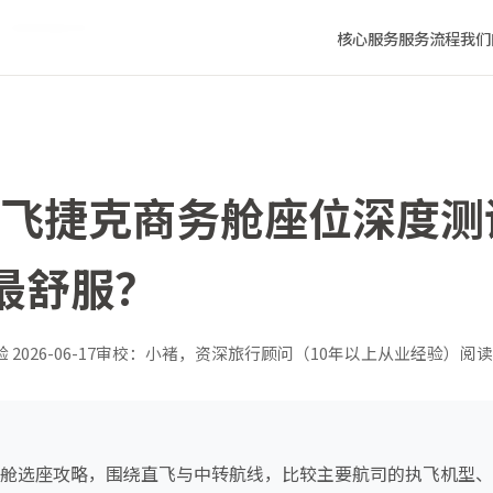
航线躺着最舒服？
核心服务
服务流程
我们
长沙飞捷克商务舱座位深度
最舒服？
验
2026-06-17
审校：小褚，资深旅行顾问（10年以上从业经验）
阅读
商务舱选座攻略，围绕直飞与中转航线，比较主要航司的执飞机型