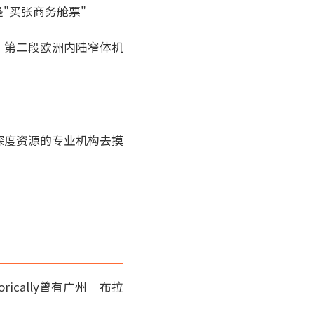
"买张商务舱票"
、第二段欧洲内陆窄体机
深度资源的专业机构去摸
。
cally曾有广州—布拉