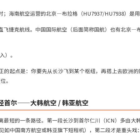
海南航空运营的北京—布拉格（HU7937/HU7938）是用空
直飞捷克航线。中国国际航空（后面简称国航）也有北京—
0介入）。
正的起点是：你要先从长沙飞到某个枢纽，再搭上去欧洲的
座位。
首尔——大韩航空 / 韩亚航空
离最短的一条路径。第一段长沙到首尔仁川（ICN）多由大
执飞（常见如中国南方航空或韩亚旗下短程机），第二段才是重头