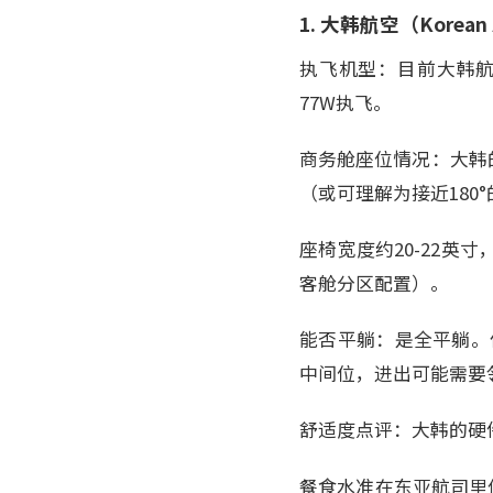
1. 大韩航空（Kore
执飞机型：目前大韩航空在
77W执飞。
商务舱座位情况：大韩的P
（或可理解为接近180
座椅宽度约20-22英
客舱分区配置）。
能否平躺：是全平躺。
中间位，进出可能需要邻座
舒适度点评：大韩的硬
餐食水准在东亚航司里偏