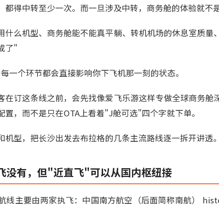
，都得中转至少一次。而一旦涉及中转，商务舱的体验就不是
用什么机型、商务舱能不能真平躺、转机机场的休息室质量
成了"
—每一个环节都会直接影响你下飞机那一刻的状态。
客在订这条线之前，会先找像爱飞乐游这样专做全球商务舱
置，而不是只在OTA上看着"J舱可选"四个字就下单。
和机型，把长沙出发去布拉格的几条主流路线逐一拆开讲透
飞没有，但"近直飞"可以从国内枢纽接
线主要由两家执飞：中国南方航空（后面简称南航） histori