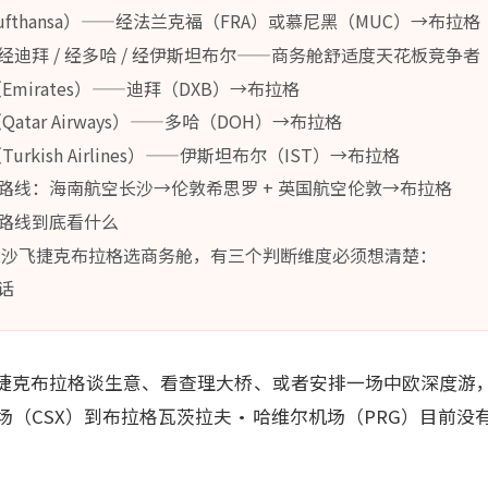
Lufthansa）——经法兰克福（FRA）或慕尼黑（MUC）→布拉格
迪拜 / 经多哈 / 经伊斯坦布尔——商务舱舒适度天花板竞争者
（Emirates）——迪拜（DXB）→布拉格
Qatar Airways）——多哈（DOH）→布拉格
Turkish Airlines）——伊斯坦布尔（IST）→布拉格
"路线：海南航空长沙→伦敦希思罗 + 英国航空伦敦→布拉格
路线到底看什么
长沙飞捷克布拉格选商务舱，有三个判断维度必须想清楚：
话
捷克布拉格谈生意、看查理大桥、或者安排一场中欧深度游
场（CSX）到布拉格瓦茨拉夫·哈维尔机场（PRG）目前没