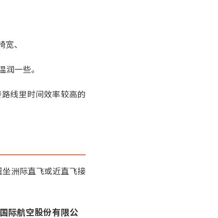
座椅宽、
温润一些。
转路线里时间效率较高的
纽坐洲际直飞或近直飞接
中国国际航空股份有限公