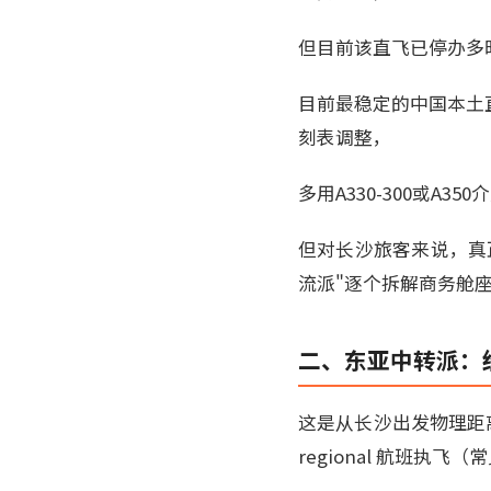
但目前该直飞已停办多时；
目前最稳定的中国本土
刻表调整，
多用A330-300或A35
但对长沙旅客来说，真
流派"逐个拆解商务舱
二、东亚中转派：经
这是从长沙出发物理距
regional 航班