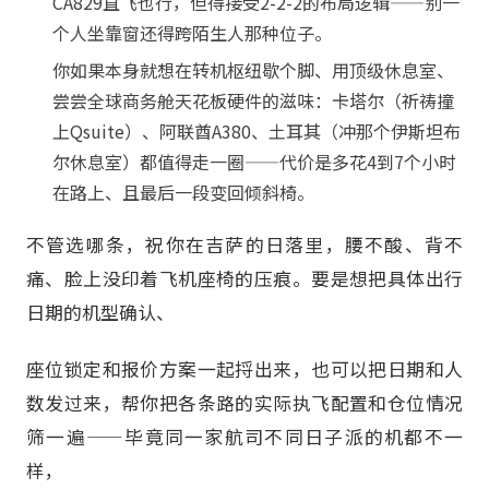
CA829直飞也行，但得接受2-2-2的布局逻辑——别一
个人坐靠窗还得跨陌生人那种位子。
你如果本身就想在转机枢纽歇个脚、用顶级休息室、
尝尝全球商务舱天花板硬件的滋味：卡塔尔（祈祷撞
上Qsuite）、阿联酋A380、土耳其（冲那个伊斯坦布
尔休息室）都值得走一圈——代价是多花4到7个小时
在路上、且最后一段变回倾斜椅。
不管选哪条，祝你在吉萨的日落里，腰不酸、背不
痛、脸上没印着飞机座椅的压痕。要是想把具体出行
日期的机型确认、
座位锁定和报价方案一起捋出来，也可以把日期和人
数发过来，帮你把各条路的实际执飞配置和仓位情况
筛一遍——毕竟同一家航司不同日子派的机都不一
样，