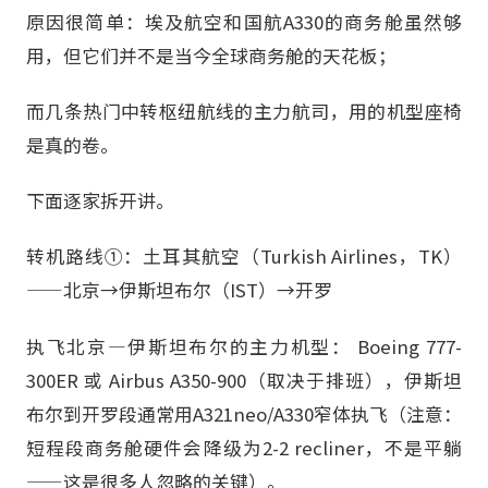
原因很简单：埃及航空和国航A330的商务舱虽然够
用，但它们并不是当今全球商务舱的天花板；
而几条热门中转枢纽航线的主力航司，用的机型座椅
是真的卷。
下面逐家拆开讲。
转机路线①：土耳其航空（Turkish Airlines，TK）
——北京→伊斯坦布尔（IST）→开罗
执飞北京—伊斯坦布尔的主力机型： Boeing 777-
300ER 或 Airbus A350-900（取决于排班），伊斯坦
布尔到开罗段通常用A321neo/A330窄体执飞（注意：
短程段商务舱硬件会降级为2-2 recliner，不是平躺
——这是很多人忽略的关键）。