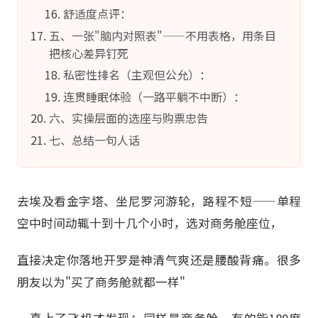
舒适度点评：
五、一张"脑内对照表"——不用表格，用条目
把核心差异钉死
私密性排名（主观但公允）：
连贯睡眠体验（一路平躺不中断）：
六、实操层面的选座与购票忠告
七、总结一句人话
去埃及看金字塔、坐尼罗河游轮，路程不短——单程
空中时间动辄十到十几个小时，选对商务舱座位，
直接决定你落地开罗是神清气爽还是腰酸背痛。很多
朋友以为"买了商务舱就都一样"
，真上了飞机才发现：同样是商务舱，有的能180度