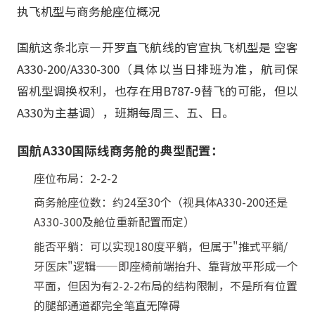
执飞机型与商务舱座位概况
国航这条北京—开罗直飞航线的官宣执飞机型是 空客
A330-200/A330-300（具体以当日排班为准，航司保
留机型调换权利，也存在用B787-9替飞的可能，但以
A330为主基调），班期每周三、五、日。
国航A330国际线商务舱的典型配置：
座位布局：2-2-2
商务舱座位数：约24至30个（视具体A330-200还是
A330-300及舱位重新配置而定）
能否平躺：可以实现180度平躺，但属于"推式平躺/
牙医床"逻辑——即座椅前端抬升、靠背放平形成一个
平面，但因为有2-2-2布局的结构限制，不是所有位置
的腿部通道都完全笔直无障碍