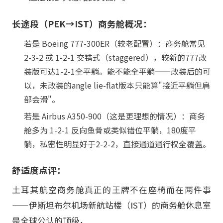
长途段（PEK→IST）商务舱概况：
若是 Boeing 777-300ER（较老配置）：商务舱常见
2-3-2 或 1-2-1 交错式（staggered），较新的777改
装版可达1-2-1全平躺。能不能全平躺——改装后的可
以，未改装的angle lie-flat版本只能算"接近平躺但肩
部会滑"。
若是 Airbus A350-900（这是更理想的情况）：商务
舱多为 1-2-1 反向鱼骨或类似错位平躺，180度平
躺，私密性明显好于2-2-2，直接通道通行权全覆盖。
舒适度点评：
土耳其航空商务舱真正的王牌不在座椅而在两件事
——伊斯坦布尔机场新航站楼（IST）的商务舱休息室
是全球公认的顶级，