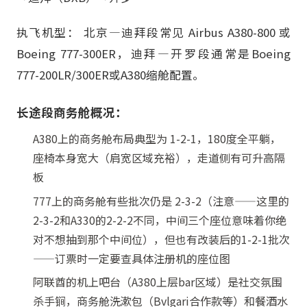
执飞机型： 北京—迪拜段常见 Airbus A380-800 或
Boeing 777-300ER，迪拜—开罗段通常是Boeing
777-200LR/300ER或A380缩舱配置。
长途段商务舱概况：
A380上的商务舱布局典型为 1-2-1，180度全平躺，
座椅本身宽大（肩宽区域充裕），走道侧有可升高隔
板
777上的商务舱有些批次仍是 2-3-2（注意——这里的
2-3-2和A330的2-2-2不同，中间三个座位意味着你绝
对不想抽到那个中间位），但也有改装后的1-2-1批次
——订票时一定要查具体注册机的座位图
阿联酋的机上吧台（A380上层bar区域）是社交氛围
杀手锏，商务舱洗漱包（Bvlgari合作款等）和餐酒水