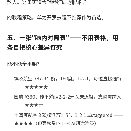
熬人。这条更适合"继续飞非洲内陆"
的联程策略，单为开罗去程不推荐作为首选。
五、一张"脑内对照表"——不用表格，用
条目把核心差异钉死
能不能全平躺？
埃及航空 787-9：能，180度，1-2-1，每位直接通行
—— ★★★★★
国航 A330：能平躺但2-2-2牙医床逻辑，靠窗需跨人
—— ★★★☆
土耳其航空 350/新777：能，1-2-1或staggered ——
★★★★（但要接受IST→CAI短途降级）