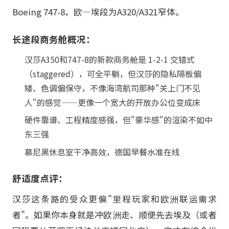
Boeing 747-8，欧—埃段为A320/A321窄体。
长途段商务舱概况：
汉莎A350和747-8的新款商务舱是 1-2-1 交错式
（staggered），可全平躺，但汉莎的隐私隔板偏
矮、色调偏保守，不像海湾航司那种"关上门不见
人"的感觉——更像一个宽大的开放办公位变成床
硬件靠谱、工程精度感强，但"豪华感"的渲染不如中
东三强
慕尼黑休息室干净高效，德国早餐水准在线
舒适度点评：
汉莎这条路的受众更偏"里程玩家和欧洲联运需求
者"。如果你本身就是冲欧洲走、顺便先去埃及（或者