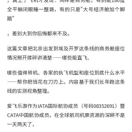
全平躺闭眼睡一整路，有的只是"大号经济舱加个脚
踏"
，差别大到你后悔都来不及。
这篇文章把北京出发到埃及开罗这条线的商务舱座位
情况掰开揉碎讲清楚——哪些能直飞、
哪些值得转机、各家的执飞机型和座位到底什么水平
——帮你把钱花在刀刃上。内容基于我们长年跑这条
线的实测视角整理。
爱飞乐游作为IATA国际航协成员（号码08352691）暨
CATA中国航协成员，在全球航司机票资源的深耕不是
一天两天了，