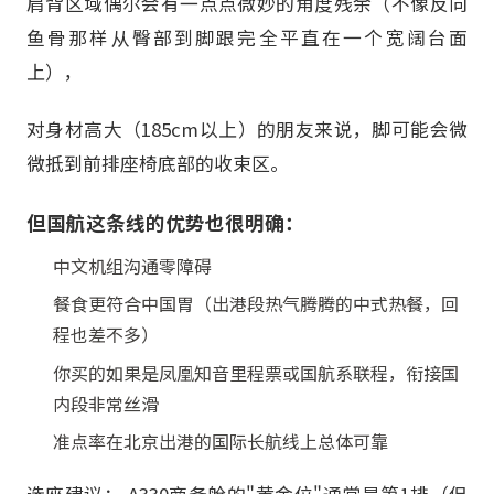
肩背区域偶尔会有一点点微妙的角度残余（不像反向
鱼骨那样从臀部到脚跟完全平直在一个宽阔台面
上），
对身材高大（185cm以上）的朋友来说，脚可能会微
微抵到前排座椅底部的收束区。
但国航这条线的优势也很明确：
中文机组沟通零障碍
餐食更符合中国胃（出港段热气腾腾的中式热餐，回
程也差不多）
你买的如果是凤凰知音里程票或国航系联程，衔接国
内段非常丝滑
准点率在北京出港的国际长航线上总体可靠