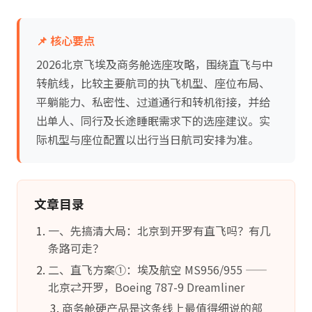
📌 核心要点
2026北京飞埃及商务舱选座攻略，围绕直飞与中
转航线，比较主要航司的执飞机型、座位布局、
平躺能力、私密性、过道通行和转机衔接，并给
出单人、同行及长途睡眠需求下的选座建议。实
际机型与座位配置以出行当日航司安排为准。
文章目录
一、先搞清大局：北京到开罗有直飞吗？有几
条路可走？
二、直飞方案①：埃及航空 MS956/955 ——
北京⇄开罗，Boeing 787-9 Dreamliner
商务舱硬产品是这条线上最值得细说的部