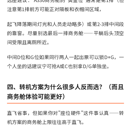
选座建议： A330商务舱的"黄金位"通常是第1排（但
注意第1排前方可能正对隔板和衣帽间区域，
起飞降落期间灯光和人员走动略多）或第2-3排中间段
的靠窗。尽量别选最后一排商务舱——平躺后头顶空
间受限且离厕所近。
中间D位和G位如果同行两人一起出票可以锁D+G，一
个人坐的话建议宁可抢A或C也别拿D/G单独坐。
四、转机方案为什么很多人反而选？（而且
商务舱体验可能更好）
直飞省事，但如果你对"座位硬件"这件事认真——转
机方案的商务舱上限往往高于直飞。