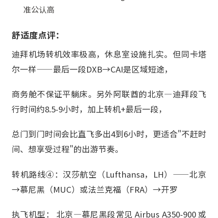
准公认高
舒适度点评：
迪拜机场转机效率极高，休息室设施扎实。但同卡塔
尔一样——最后一段DXB→CAI是区域短途，
商务舱不保证平躺床。另外阿联酋的北京—迪拜段飞
行时间约8.5-9小时，加上转机+最后一段，
总门到门时间会比直飞多出4到6小时，更适合"不赶时
间、想享受过程"的出游节奏。
转机路线④：汉莎航空（Lufthansa，LH）——北京
→慕尼黑（MUC）或法兰克福（FRA）→开罗
执飞机型： 北京—慕尼黑段常见 Airbus A350-900 或