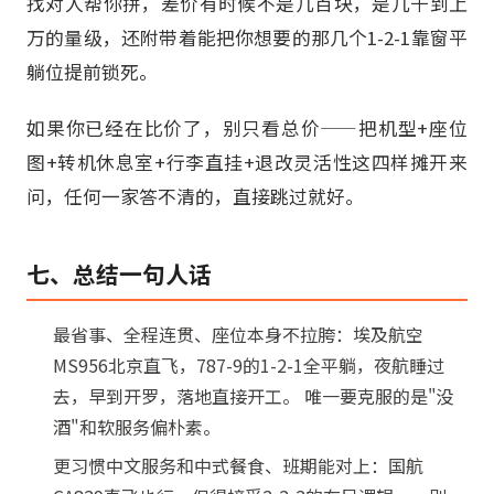
找对人帮你拼，差价有时候不是几百块，是几千到上
万的量级，还附带着能把你想要的那几个1-2-1靠窗平
躺位提前锁死。
如果你已经在比价了，别只看总价——把机型+座位
图+转机休息室+行李直挂+退改灵活性这四样摊开来
问，任何一家答不清的，直接跳过就好。
七、总结一句人话
最省事、全程连贯、座位本身不拉胯：埃及航空
MS956北京直飞，787-9的1-2-1全平躺，夜航睡过
去，早到开罗，落地直接开工。 唯一要克服的是"没
酒"和软服务偏朴素。
更习惯中文服务和中式餐食、班期能对上：国航