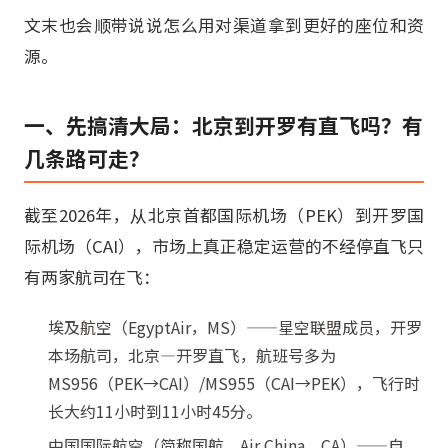
文末也会顺带说说怎么用对渠道拿到更好的座位和资
源。
一、先搞清大局：北京到开罗有直飞吗？有
几条路可走？
截至2026年，从北京首都国际机场（PEK）到开罗国
际机场（CAI），市场上真正稳定运营的不经停直飞只
有两家航司在飞：
埃及航空（EgyptAir，MS）——星空联盟成员，开罗
本场航司，北京—开罗直飞，航班号多为
MS956（PEK→CAI）/MS955（CAI→PEK），飞行时
长大约11小时到11小时45分。
中国国际航空（简称国航，Air China，CA）——自