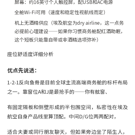
屏幕：约16英寸个人触控屏，配USB和AC电源
全舱Wi-Fi可用（速度和稳定性视航线而定）
机上无酒精供应（埃及航空为dry airline，这一点务
必提前心理建设——如果你习惯商务舱配红酒助眠，
这个短板只能靠自带或非酒精选项弥补）
座位舒适度详细分析
优点先说透：
1-2-1反向鱼骨是目前全球主流高端商务舱的标杆布局
之一。靠窗位A和J是最抢手的——你有舷窗、
有固定隔板和侧壁形成的半包围空间，私密性在埃及
航空自身产品线里算顶配。中间D/G位两两配对，
适合夫妻或同行朋友聊天，但如果旁边坐了陌生人，