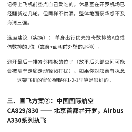
记得上飞机前垫点自己爱吃的。休息室在开罗机场已
经翻新过几轮，但同样不供酒，整体地面豪华感不及
海湾三强。
选座建议（实操）： 单身出行优先抢奇数排的A位或
偶数排的J位（靠窗+面朝前外壁的那种），
避开最后一排紧邻隔板的位子（放平后头部空间可能
会被隔壁走廊走动轻微打扰）。如果你对舷窗有执念
——这架飞机的窗位视野在1-2-1里算是很好的。
三、直飞方案②：中国国际航空
CA829/830 —— 北京首都⇄开罗，Airbus
A330系列执飞