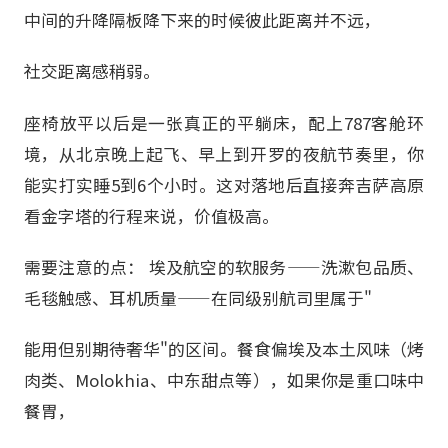
中间的升降隔板降下来的时候彼此距离并不远，
社交距离感稍弱。
座椅放平以后是一张真正的平躺床，配上787客舱环
境，从北京晚上起飞、早上到开罗的夜航节奏里，你
能实打实睡5到6个小时。这对落地后直接奔吉萨高原
看金字塔的行程来说，价值极高。
需要注意的点： 埃及航空的软服务——洗漱包品质、
毛毯触感、耳机质量——在同级别航司里属于"
能用但别期待奢华"的区间。餐食偏埃及本土风味（烤
肉类、Molokhia、中东甜点等），如果你是重口味中
餐胃，