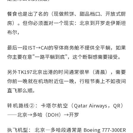
餐食也是出了名的（现做煎饼、甜品档口、开放式厨
房）。但你必须面对一个现实：北京到开罗走伊斯坦
布尔，
最后一段IST→CAI的窄体商务舱不提供全平躺，如果
你主要在意"一路平躺到底"，这个断裂感需要接受。
另外TK197北京出港的时间通常很早（清晨），需要
你前一晚就在机场附近住一晚，行程节奏上不如夜间
直飞那么顺。
转机路线②：卡塔尔航空（Qatar Airways，QR）
——北京→多哈（DOH）→开罗
执飞机型： 北京—多哈段通常是 Boeing 777-300ER