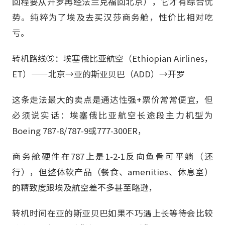
回程要从开罗再经法兰克福回北京），它才有综合优
势。纯粹为了埃及去买汉莎商务舱，性价比相对吃
亏。
转机路线⑤：埃塞俄比亚航空（Ethiopian Airlines，
ET）——北京→亚的斯亚贝巴（ADD）→开罗
这条走法最大的卖点是通达性强+票价常常便宜，但
必须说实话：埃塞俄比亚航空长途段主力机型为
Boeing 787-8/787-9或777-300ER，
商务舱硬件在787上是1-2-1反向鱼骨可平躺（还
行），但整体软产品（餐食、amenities、休息室）
的精致度跟埃及航空差不多甚至略逊，
转机时间在亚的斯亚贝巴如果不巧遇上长等待会比较