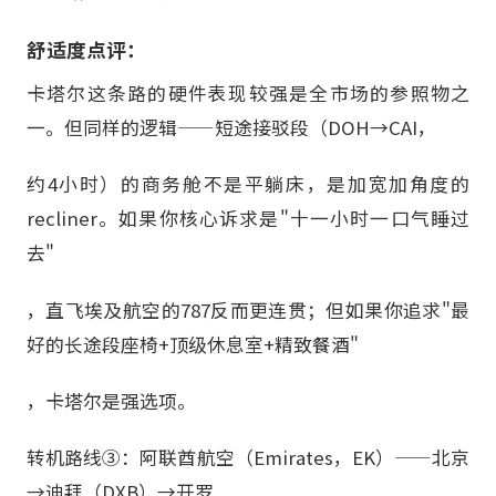
舒适度点评：
卡塔尔这条路的硬件表现较强是全市场的参照物之
一。但同样的逻辑——短途接驳段（DOH→CAI，
约4小时）的商务舱不是平躺床，是加宽加角度的
recliner。如果你核心诉求是"十一小时一口气睡过
去"
，直飞埃及航空的787反而更连贯；但如果你追求"最
好的长途段座椅+顶级休息室+精致餐酒"
，卡塔尔是强选项。
转机路线③：阿联酋航空（Emirates，EK）——北京
→迪拜（DXB）→开罗