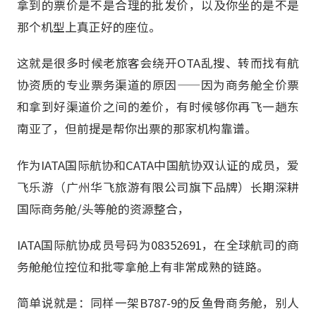
拿到的票价是不是合理的批发价，以及你坐的是不是
那个机型上真正好的座位。
这就是很多时候老旅客会绕开OTA乱搜、转而找有航
协资质的专业票务渠道的原因——因为商务舱全价票
和拿到好渠道价之间的差价，有时候够你再飞一趟东
南亚了，但前提是帮你出票的那家机构靠谱。
作为IATA国际航协和CATA中国航协双认证的成员，爱
飞乐游（广州华飞旅游有限公司旗下品牌）长期深耕
国际商务舱/头等舱的资源整合，
IATA国际航协成员号码为08352691，在全球航司的商
务舱舱位控位和批零拿舱上有非常成熟的链路。
简单说就是：同样一架B787-9的反鱼骨商务舱，别人