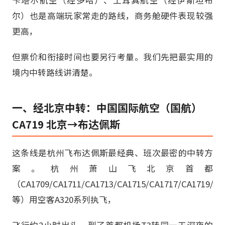
卡塔尔航空（经多哈）、土耳其航空（经伊斯坦布
尔）也是高端玩家常走的路线，商务舱硬件表现较强
更高，
但票价和衔接时间也要另行考量。我们先把最实用的
境内中转路线讲清楚。
一、经北京中转：中国国际航空（国航）
CA719 北京→布达佩斯
这条线是杭州飞布达佩斯最经典、班次最密的中转方
案。杭州萧山飞北京首都
（CA1709/CA1711/CA1713/CA1715/CA1717/CA1719/CA
等）用空客A320系列执飞，
飞行约2小时出头，到了首都机场T3转同一天深夜的