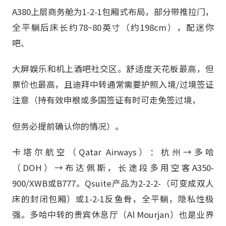
A380上层商务舱为1-2-1包厢式布局，部分带推拉门，
全平躺后床长约78~80英寸（约198cm），配迷你
吧、
大屏娱乐和机上酒吧社交区。舒适度天花板最高，但
票价也最高，且迪拜中转通常需要护照入境/过境签证
注意（持有效申根或多国签证有时可走免签过境，
但务必提前确认你的情况）。
卡塔尔航空（Qatar Airways）：杭州→多哈
（DOH）→布达佩斯，长途段多用空客A350-
900/XWB或B777。Qsuite产品为2-2-2-（可变成双人
床的封闭包厢）或1-2-1反鱼骨，全平躺，隐私性极
强。多哈中转的贵宾休息厅（Al Mourjan）也是业界