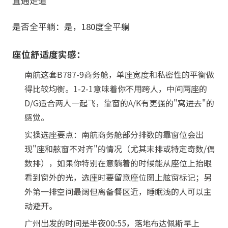
直通走道
是否全平躺：是，180度全平躺
座位舒适度实感：
南航这套B787-9商务舱，单座宽度和私密性的平衡做
得比较均衡。1-2-1意味着你不用跨人，中间两座的
D/G适合两人一起飞，靠窗的A/K有更强的"窝进去"的
感觉。
实操选座要点：南航商务舱部分排数的靠窗位会出
现"座和舷窗不对齐"的情况（尤其末排或特定奇数/偶
数排），如果你特别在意躺着的时候能从座位上抬眼
看到窗外的光，选座时要留意座位图上舷窗标记；另
外第一排空间最阔但离备餐区近，睡眠浅的人可以主
动避开。
广州出发的时间是半夜00:55，落地布达佩斯早上