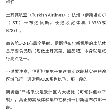
标杆。
土耳其航空（Turkish Airlines）：杭州→伊斯坦布尔
（IST）→布达佩斯。长途段宽体机（A350或
B787），
商务舱1-2-1布局全平躺，伊斯坦布尔新机场的土航休
息厅餐食品质（现做土耳其菜、甜品吧）本身就是旅
行亮点之一。
不过要注意，伊斯坦布尔→布达佩斯这段其实是短途
区域飞行，通常用A320系列执飞，那一段的"
商务舱"严格来说是欧洲区内大板凳（可倾斜但非平
躺），真正的高级体验集中在杭州→伊斯坦布尔那一
段。