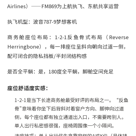
Airlines）——FM869为上航执飞、东航共享运营
执飞机型：波音787-9梦想客机
商务舱座位布局：1-2-1反鱼骨式布局（Reverse
Herringbone），每一排座位呈斜向朝向过道一侧，
配可闭合的隐私挡板/半封闭结构感
是否全平躺：是，180度全平躺，脚舱空间充足
座位舒适度实感：
1-2-1是当下长途商务舱最受好评的布局之一。“反鱼
骨"意味着你坐下后背斜对着窗户方向、脚伸向过道
侧，每个座位都有独立通道出入口，不需要跨别人。
单人出行私密感很强，座椅周围像一个小隔间。
选座技巧：单人出行优先拿靠窗侧的A或K位（具体排