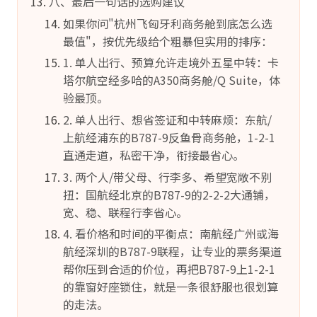
八、最后一句话的选购建议
如果你问"杭州飞匈牙利商务舱到底怎么选
最值"，按优先级给个粗暴但实用的排序：
1. 单人出行、预算允许走境外五星中转：卡
塔尔航空经多哈的A350商务舱/Q Suite，体
验最顶。
2. 单人出行、想省签证和中转麻烦：东航/
上航经浦东的B787-9反鱼骨商务舱，1-2-1
直通走道，私密干净，衔接最省心。
3. 两个人/带父母、行李多、希望宽敞不别
扭：国航经北京的B787-9的2-2-2大通铺，
宽、稳、联程行李省心。
4. 看价格和时间的平衡点：南航经广州或海
航经深圳的B787-9联程，让专业的票务渠道
帮你压到合适的价位，再把B787-9上1-2-1
的靠窗好座锁住，就是一条很舒服也很划算
的走法。