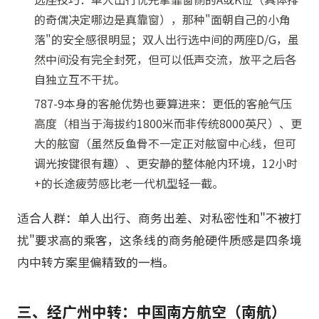
的奇偶决定哪边是真靠窗），那种"面朝自己的小角
落"的安全感很明显；双人出行选中间的两座D/G，虽
然中间没有完全封死，但可以低声交流，放平之后各
自独立互不干扰。
787-9本身的客舱优势也要算进来：更低的客舱气压
高度（相当于海拔约1800米而非传统8000英尺）、更
大的舷窗（虽然反鱼骨不一定正对舷窗中心线，但可
调光按键很有趣）、更安静的整体舱内环境，12小时
+的长途疲劳感比老一代机型轻一截。
适合人群：单人出行、商务出差、对私密性和"不被打
扰"要求高的乘客，这条线的商务舱硬件质感是四条境
内中转方案里偏精致的一档。
三、经广州中转：中国南方航空（南航）