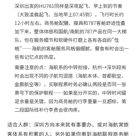
深圳出发的HU761同样是深夜起飞、早上到的节奏
（大致凌晨起飞、当地早上07:45到），飞行时长约
12小时左右。商务舱配膳、寝具和787客舱舒适性叠
加下来，整体体感和国航/南航的787产品在同一大梯
队，但在服务细节和软硬件打磨上各有各自的"性
格"——海航的客舱服务风格偏细腻，餐食有时会出一
些有记忆点的热菜。
需要注意的点：海航系的中转衔接，杭州→深圳段有
时会出现不同的子航司混搭（海航本体、首都航空、
金鹏航空等），买联程票时务必确认两段是否同一张
票号下的保护联程——如果是分开买的，中转时间留
足余量是关键，因为商务舱的行李重量一旦超标，第
二段国际线补行李费会很肉疼。
适合人群：深圳方向本来就有事要办、或对海航常旅
客体系有积累的人；另外如果你看到海航联程商务舱