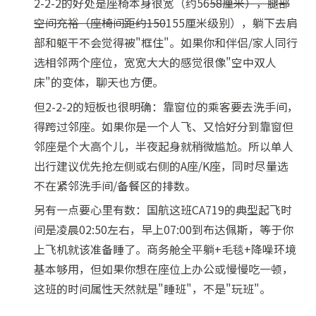
2-2-2的好处是座椅本身很宽（约56
58厘米），腿部
空间充裕（座椅间距约150
155厘米级别），躺下去肩
部和躯干不会觉得被"框住"。如果你和伴侣/家人同行
选相邻两个座位，宽宽大大的感觉很像"空中双人
床"的变体，聊天也方便。
但2-2-2的短板也很明确：靠窗位的乘客要去洗手间，
得跨过邻座。如果你是一个人飞、又恰好分到靠窗但
邻座是个大高个儿，半夜起身就稍微尴尬。所以单人
出行建议优先抢左侧或右侧的A座/K座，同时尽量选
不在紧邻洗手间/备餐区的排数。
另有一点要心里有数：国航这班CA719的典型起飞时
间是凌晨02:50左右，早上07:00到布达佩斯，等于你
上飞机就该准备睡了。商务舱全平躺+毛毯+降噪环境
基本够用，但如果你想在座位上办公或慢慢吃一顿，
这班的时间属性天然就是"睡班"，不是"玩班"。