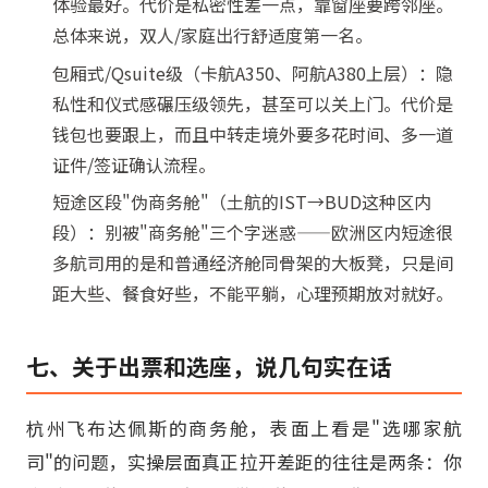
体验最好。代价是私密性差一点，靠窗座要跨邻座。
总体来说，双人/家庭出行舒适度第一名。
包厢式/Qsuite级（卡航A350、阿航A380上层）：隐
私性和仪式感碾压级领先，甚至可以关上门。代价是
钱包也要跟上，而且中转走境外要多花时间、多一道
证件/签证确认流程。
短途区段"伪商务舱"（土航的IST→BUD这种区内
段）：别被"商务舱"三个字迷惑——欧洲区内短途很
多航司用的是和普通经济舱同骨架的大板凳，只是间
距大些、餐食好些，不能平躺，心理预期放对就好。
七、关于出票和选座，说几句实在话
杭州飞布达佩斯的商务舱，表面上看是"选哪家航
司"的问题，实操层面真正拉开差距的往往是两条：你