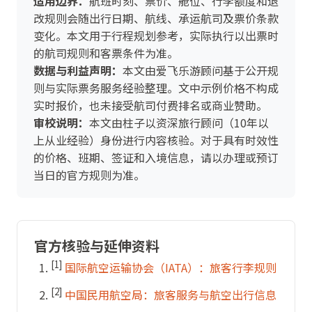
适用边界：
航班时刻、票价、舱位、行李额度和退
改规则会随出行日期、航线、承运航司及票价条款
变化。本文用于行程规划参考，实际执行以出票时
的航司规则和客票条件为准。
数据与利益声明：
本文由爱飞乐游顾问基于公开规
则与实际票务服务经验整理。文中示例价格不构成
实时报价，也未接受航司付费排名或商业赞助。
审校说明：
本文由柱子以资深旅行顾问（10年以
上从业经验）身份进行内容核验。对于具有时效性
的价格、班期、签证和入境信息，请以办理或预订
当日的官方规则为准。
官方核验与延伸资料
[1]
国际航空运输协会（IATA）：旅客行李规则
[2]
中国民用航空局：旅客服务与航空出行信息