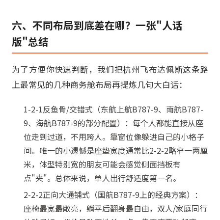
六、不同布局到底差在哪？一张"人话
版"总结
为了方便你快速判断，我们把杭州飞布达佩斯这条路
上最常见的几种商务舱布局再提炼几句大白话：
1-2-1反鱼骨/交错式（东航上航B787-9、南航B787-
9、海航B787-9的部分配置）：每个人都能直接从座
位走到过道，不用跨人。靠窗位像躲进自己的小格子
间。唯一的小遗憾是座垫宽度通常比2-2-2略窄一两厘
米，体型特别宽的朋友可能会感觉侧面挡板有
点"夹"。总体来说，单人出行舒适度第一名。
2-2-2正向大通铺式（国航B787-9上的经典方案）：
座椅最宽最敞亮，躺平后翻身最自由，双人/家庭同行