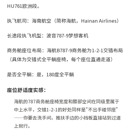
HU761欧洲段。
执飞航司：海南航空（简称海航，Hainan Airlines）
长途段执飞机型：波音787-9梦想客机
商务舱座位布局：海航B787-9商务舱为1-2-1交错布局
（具体为交错式全平躺座椅，每个座位直通走道）
是否全平躺：是，180度全平躺
座位舒适度实感：
海航的787商务舱座椅宽度和膝部空间在同级里属于
中上水平，交错1-2-1的好处同样是"不出手碰邻座”
——你要去洗手间，推扶手边的小挡板直接站到过道
上就行。