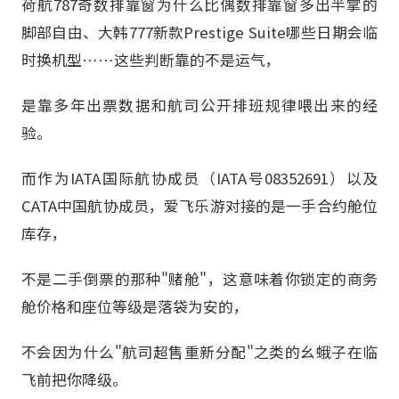
荷航787奇数排靠窗为什么比偶数排靠窗多出半掌的
脚部自由、大韩777新款Prestige Suite哪些日期会临
时换机型……这些判断靠的不是运气，
是靠多年出票数据和航司公开排班规律喂出来的经
验。
而作为IATA国际航协成员（IATA号08352691）以及
CATA中国航协成员，爱飞乐游对接的是一手合约舱位
库存，
不是二手倒票的那种"赌舱"，这意味着你锁定的商务
舱价格和座位等级是落袋为安的，
不会因为什么"航司超售重新分配"之类的幺蛾子在临
飞前把你降级。