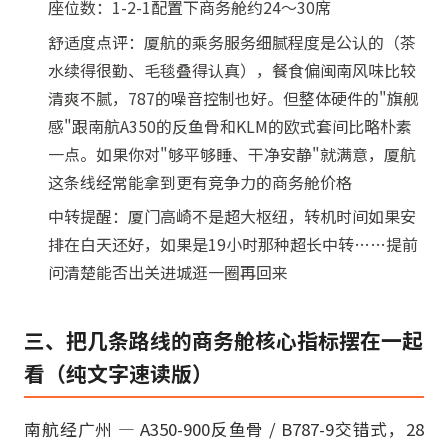
座位数：1-2-1配置下商务舱约24～30席
舒适度点评：厦航的乘务服务细腻程度是公认的（茶
水续得很勤、毛毯叠得认真），餐食偏闽南风味比较
清爽不腻，787的噪音控制也好。但整体硬件的"旗舰
感"跟南航A350的反鱼骨和KLM的欧式套间比略朴素
一点。如果你对"够平够睡、干净安静"就满意，厦航
这条线经常能拿到更有竞争力的商务舱价格
中转提醒：厦门高崎不是超大枢纽，转机时间如果安
排在白天还好，如果是19小时那种超长中转……提前
问清楚能否出关进城逛一圈再回来
三、把几条路线的商务舱核心指标摆在一起
看（纯文字速读版）
南航经广州 — A350-900反鱼骨 / B787-9交错式，28