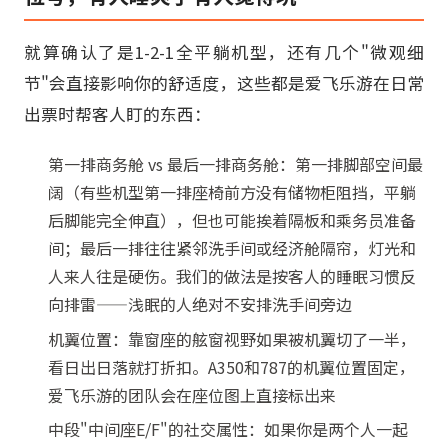
就算确认了是1-2-1全平躺机型，还有几个"微观细
节"会直接影响你的舒适度，这些都是爱飞乐游在日常
出票时帮客人盯的东西：
第一排商务舱 vs 最后一排商务舱：第一排脚部空间最
阔（有些机型第一排座椅前方没有储物柜阻挡，平躺
后脚能完全伸直），但也可能挨着隔板和乘务员准备
间；最后一排往往紧邻洗手间或经济舱隔帘，灯光和
人来人往是硬伤。我们的做法是按客人的睡眠习惯反
向排雷——浅眠的人绝对不安排洗手间旁边
机翼位置：靠窗座的舷窗视野如果被机翼切了一半，
看日出日落就打折扣。A350和787的机翼位置固定，
爱飞乐游的团队会在座位图上直接标出来
中段"中间座E/F"的社交属性：如果你是两个人一起