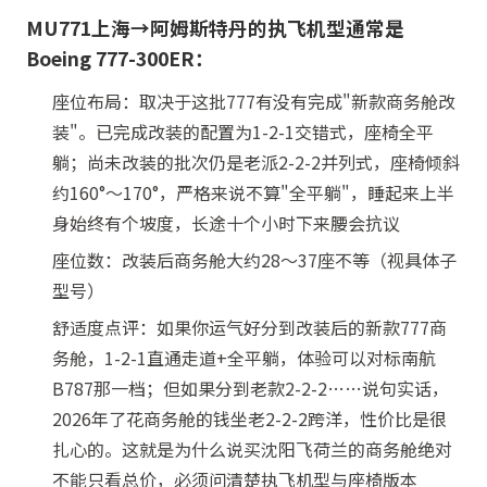
MU771上海→阿姆斯特丹的执飞机型通常是
Boeing 777-300ER：
座位布局：取决于这批777有没有完成"新款商务舱改
装"。已完成改装的配置为1-2-1交错式，座椅全平
躺；尚未改装的批次仍是老派2-2-2并列式，座椅倾斜
约160°～170°，严格来说不算"全平躺"，睡起来上半
身始终有个坡度，长途十个小时下来腰会抗议
座位数：改装后商务舱大约28～37座不等（视具体子
型号）
舒适度点评：如果你运气好分到改装后的新款777商
务舱，1-2-1直通走道+全平躺，体验可以对标南航
B787那一档；但如果分到老款2-2-2……说句实话，
2026年了花商务舱的钱坐老2-2-2跨洋，性价比是很
扎心的。这就是为什么说买沈阳飞荷兰的商务舱绝对
不能只看总价，必须问清楚执飞机型与座椅版本