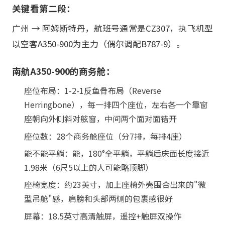
关键看第二段：
广州 → 阿姆斯特丹，航班号通常是CZ307，执飞机型
以空客A350-900为主力（偶尔调配B787-9）。
南航A350-900的商务舱：
座位布局：1-2-1反鱼骨布局（Reverse
Herringbone），每一排四个座位，左右各一个靠窗
座朝向外侧斜对舷窗，中间两个面对面错开
座位数：28个商务舱座位（分7排，每排4座）
能不能平躺：能，180°全平躺，平躺后床面长度接近
1.98米（6尺5以上的人可能略顶脚）
座椅宽度：约23英寸，加上座椅外壳围合出来的"微
型吊舱"感，肩膀和头部两侧的包裹感很好
屏幕：18.5英寸高清触屏，遥控+触屏双操作