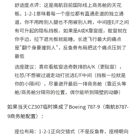
舒适度点评：这是南航目前国际线上商务舱的天花
板。1-2-1意味着每一个座位都有直通走道的独立通
道，你不用跨别人腿也不用被别人跨，中间座E/F之间
有可升起的隐私挡板，如果是A或K靠窗座，舷窗就在
你手边，拉下遮光板就能睡。长途飞行最大的痛点
是"翻个身要撞到人"，反鱼骨布局把这个痛点压到了
最低
选座建议：喜欢看舷窗选奇数排的A/K（更贴窗），
社恐/不想被过道走动打扰选E/F中间（挡板一拉就是
你的小隔间），尽量避开最后一排商务舱（靠近头等
舱/商务舱分隔帘的位置，偶尔能听到隔壁的动静）
如果当天CZ307临时换成了Boeing 787-9（南航B787-
9商务舱配置）：
座位布局：1-2-1正向交错式（不是反鱼骨，座椅朝向