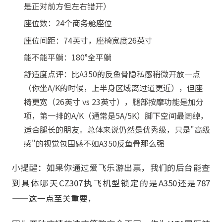
是正对前方但左右错开）
座位数：24个商务舱座位
座位间距：74英寸，座椅宽度26英寸
能不能平躺：180°全平躺
舒适度点评：比A350的反鱼骨隐私感稍微开放一点
（你坐A/K的时候，上半身区域离过道更近），但座
椅更宽（26英寸 vs 23英寸），腿部按摩功能是加分
项，第一排的A/K（通常是5A/5K）脚下空间最阔绰，
适合腿长的朋友。总体来说仍然是优秀级，只是"高级
感"的视觉包围感不如A350反鱼骨那么强
小提醒：如果你通过爱飞乐游出票，我们的后台能查
到具体哪天CZ307执飞机型锁定的是A350还是787
——这一点至关重要，