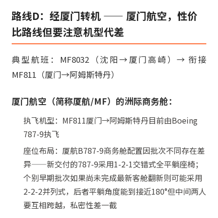
路线D：经厦门转机 —— 厦门航空，性价
比路线但要注意机型代差
典型航班：MF8032（沈阳→厦门高崎）→ 衔接
MF811（厦门→阿姆斯特丹）
厦门航空（简称厦航/MF）的洲际商务舱：
执飞机型：MF811厦门→阿姆斯特丹目前由Boeing
787-9执飞
座位布局：厦航B787-9商务舱配置因批次不同存在差
异——新交付的787-9采用1-2-1交错式全平躺座椅；
个别早期批次如果尚未完成最新客舱翻新则可能采用
2-2-2并列式，后者平躺角度能到接近180°但中间两人
要互相跨越，私密性差一截