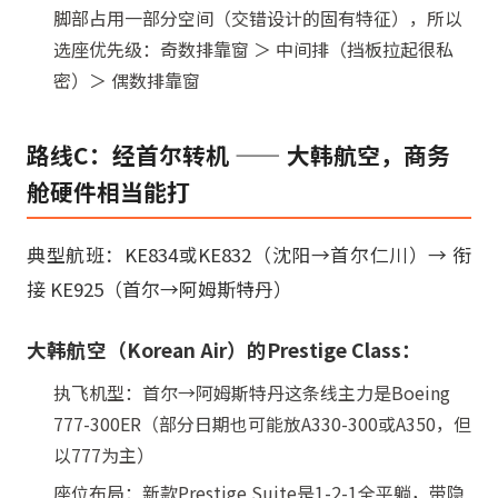
脚部占用一部分空间（交错设计的固有特征），所以
选座优先级：奇数排靠窗 ＞ 中间排（挡板拉起很私
密）＞ 偶数排靠窗
路线C：经首尔转机 —— 大韩航空，商务
舱硬件相当能打
典型航班：KE834或KE832（沈阳→首尔仁川）→ 衔
接 KE925（首尔→阿姆斯特丹）
大韩航空（Korean Air）的Prestige Class：
执飞机型：首尔→阿姆斯特丹这条线主力是Boeing
777-300ER（部分日期也可能放A330-300或A350，但
以777为主）
座位布局：新款Prestige Suite是1-2-1全平躺，带隐