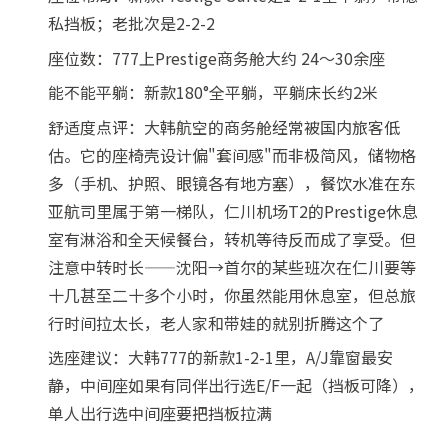
私挡板；老批次是2-2-2
座位数：777上Prestige商务舱大约 24～30余座
能不能平躺：新款180°全平躺，平躺床长约2米
舒适度点评：大韩航空的商务舱经常被国内旅客低
估。它的座椅壳设计偏"套间感"而非极简风，储物格
多（手机、护照、眼镜各有地方塞），餐饮水准在东
亚航司里属于第一梯队，仁川机场T2的Prestige休息
室有淋浴和全天候餐台，转机等待反而成了享受。但
注意中转时长——沈阳→首尔的某些班次在仁川要等
十几甚至二十多个小时，你虽然能用休息室，但总旅
行时间拉太长，老人家和带娃的就别折腾这个了
选座建议：大韩777的新款1-2-1里，A/J靠窗最安
静，中间座如果有同伴出行选E/F一起（挡板可降），
单人出行选中间座要把挡板拉满