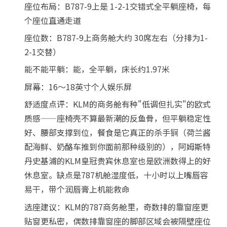
座位布局：B787-9上是 1-2-1交错式全平躺座椅，每
个座位直通走道
座位数：B787-9上商务舱大约 30席左右（分排为1-
2-1交替）
能不能平躺：能，全平躺，床长约1.97米
屏幕：16～18英寸个人娱乐屏
舒适度点评：KLM的商务舱有种"低调但扎实"的欧式
质感——座椅壳不算最新潮的反鱼骨，但平躺稳定性
好、腰部支撑到位，餐食是它真正的杀手锏（荷兰酱
配海鲜、奶酪车推到你面前那种级别的），阿姆斯特
丹史基浦的KLM皇冠贵宾休息室也是欧洲数得上的好
休息室。缺点是787机舱湿度低，十小时以上嘴唇容
易干，带个润唇膏上机能救命
选座建议：KLM的787商务舱里，奇数排的靠窗座更
贴窗更私密，偶数排靠窗座的脚部区域会被隔壁座位