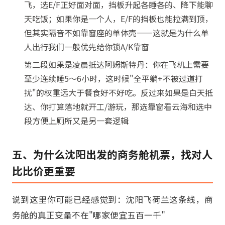
飞，选E/F正好面对面，挡板升起各睡各的、降下能聊
天吃饭；如果你是一个人，E/F的挡板也能拉满到顶，
但其实隔音不如靠窗座的单体壳——这就是为什么单
人出行我们一般优先给你锁A/K靠窗
第二段如果是凌晨抵达阿姆斯特丹：你在飞机上需要
至少连续睡5～6小时，这时候"全平躺+不被过道打
扰"的权重远大于餐食好不好吃。反过来如果是白天抵
达、你打算落地就开工/游玩，那选靠窗看云海和选中
段方便上厕所又是另一套逻辑
五、为什么沈阳出发的商务舱机票，找对人
比比价更重要
说到这里你可能已经感觉到：沈阳飞荷兰这条线，商
务舱的真正变量不在"哪家便宜五百一千"