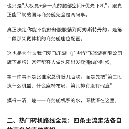
也只是"大板凳+多一点的腿部空间+优先下机"，跟真
正能平躺的国际商务舱完全是两码事。
真正决定你能不能舒舒服服躺到阿姆斯特丹的，是第
二段那架宽体机的商务舱座位配置。
这也是为什么我们爱飞乐游（广州华飞旅游有限公司
旗下品牌）常年帮客人做沈阳出发欧洲线的时候，
第一件事不是比谁家总价低几百块，而是先把"第二段
执什么机型、什么座椅布局、第几排有没有瑕疵"
摸得一清二楚——商务舱机票的水，深就深在这里。
二、热门转机路线全景：四条主流走法各自