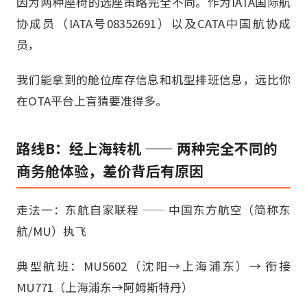
因为两种座椅的选座策略完全不同。作为IATA国际航
协成员（IATA号08352691）以及CATA中国航协成
员，
我们能拿到的舱位库存信息和机型排班信息，远比你
在OTA平台上盲猜要准得多。
路线B：经上海转机 —— 两种完全不同的
商务舱体验，差价背后有原因
走法一：东航自家联程 —— 中国东方航空（简称东
航/MU）执飞
典型航班：MU5602（沈阳→上海浦东）→ 衔接
MU771（上海浦东→阿姆斯特丹）