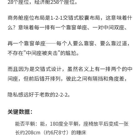
28个座位，经济舱258个座位。
商务舱座位布局是1-2-1交错式胶囊布局，这意味着什
么？意味着每一排有一个靠窗单座、一对中间双座、
再一个靠窗单座——每个人要么靠窗、要么靠过道，
不存在"中间座被夹击"的尴尬。
而且因为是交错式设计，虽然名义上有一排两个的中
间座，但前后错开排列，彼此之间有隔挡和角度差，
隐私感远好于老款的2-2-2。
关键数据：
能否平躺：能，180度全平躺，座椅放平后变成一张
长约208cm（约6尺8寸）的睡床