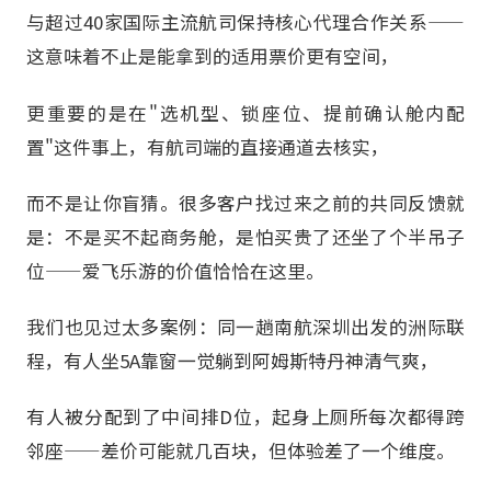
与超过40家国际主流航司保持核心代理合作关系——
这意味着不止是能拿到的适用票价更有空间，
更重要的是在"选机型、锁座位、提前确认舱内配
置"这件事上，有航司端的直接通道去核实，
而不是让你盲猜。很多客户找过来之前的共同反馈就
是：不是买不起商务舱，是怕买贵了还坐了个半吊子
位——爱飞乐游的价值恰恰在这里。
我们也见过太多案例：同一趟南航深圳出发的洲际联
程，有人坐5A靠窗一觉躺到阿姆斯特丹神清气爽，
有人被分配到了中间排D位，起身上厕所每次都得跨
邻座——差价可能就几百块，但体验差了一个维度。