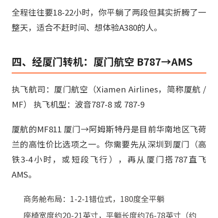
全程往往要18-22小时，你平躺了两段但其实折腾了一
整天，适合不赶时间、想体验A380的人。
四、经厦门转机：厦门航空 B787→AMS
执飞航司：厦门航空（Xiamen Airlines，简称厦航 /
MF） 执飞机型：波音787-8 或 787-9
厦航的MF811 厦门→阿姆斯特丹是目前华南地区飞荷
兰的高性价比选项之一。你需要先从深圳到厦门（高
铁3-4小时，或短段飞行），再从厦门搭787直飞
AMS。
商务舱布局：1-2-1错位式，180度全平躺
座椅宽度约20-21英寸，平躺长度约76-78英寸（约