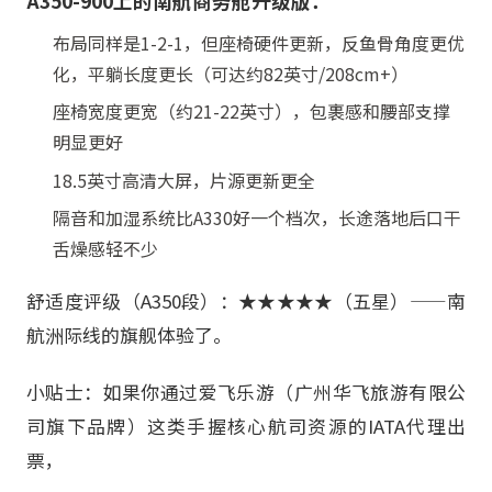
A350-900上的南航商务舱升级版：
布局同样是1-2-1，但座椅硬件更新，反鱼骨角度更优
化，平躺长度更长（可达约82英寸/208cm+）
座椅宽度更宽（约21-22英寸），包裹感和腰部支撑
明显更好
18.5英寸高清大屏，片源更新更全
隔音和加湿系统比A330好一个档次，长途落地后口干
舌燥感轻不少
舒适度评级（A350段）：★★★★★（五星）——南
航洲际线的旗舰体验了。
小贴士：如果你通过爱飞乐游（广州华飞旅游有限公
司旗下品牌）这类手握核心航司资源的IATA代理出
票，