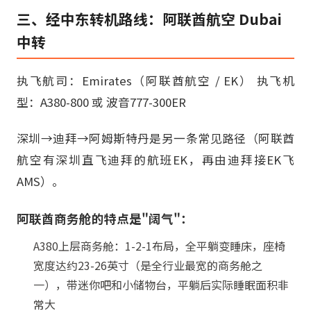
三、经中东转机路线：阿联酋航空 Dubai
中转
执飞航司：Emirates（阿联酋航空 / EK） 执飞机
型：A380-800 或 波音777-300ER
深圳→迪拜→阿姆斯特丹是另一条常见路径（阿联酋
航空有深圳直飞迪拜的航班EK，再由迪拜接EK飞
AMS）。
阿联酋商务舱的特点是"阔气"：
A380上层商务舱：1-2-1布局，全平躺变睡床，座椅
宽度达约23-26英寸（是全行业最宽的商务舱之
一），带迷你吧和小储物台，平躺后实际睡眠面积非
常大