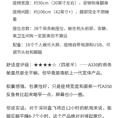
座椅宽度：约50cm（20英寸左右），足够侧身翻身
座椅间距：约106cm（42英寸+），腿部完全不用蜷
着
座位总数：28个商务舱座位，舱在机头前部，安静、
离卫生间有一定距离但不算远
配备：16寸个人娱乐大屏、座椅自带电源和USB、可
调节头枕和脚踏
舒适度评级：★★★★☆（四星半）——A330的商务
舱虽然是全平躺，但毕竟是南航上一代宽体产品，
胶囊感强、包裹性好，只是座椅宽度和最新一代A350
反鱼骨比起来略窄一点，屏幕也小一圈。
但说实话，对于深圳直飞将近12小时的航程来说，能
踏实躺平睡6-7个小时，这个产品绝对对得起票价。