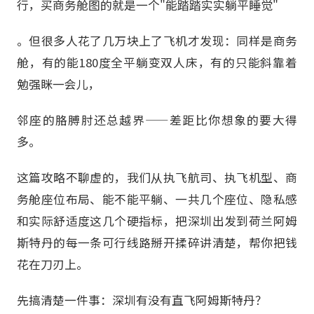
行，买商务舱图的就是一个"能踏踏实实躺平睡觉"
。但很多人花了几万块上了飞机才发现：同样是商务
舱，有的能180度全平躺变双人床，有的只能斜靠着
勉强眯一会儿，
邻座的胳膊肘还总越界——差距比你想象的要大得
多。
这篇攻略不聊虚的，我们从执飞航司、执飞机型、商
务舱座位布局、能不能平躺、一共几个座位、隐私感
和实际舒适度这几个硬指标，把深圳出发到荷兰阿姆
斯特丹的每一条可行线路掰开揉碎讲清楚，帮你把钱
花在刀刃上。
先搞清楚一件事：深圳有没有直飞阿姆斯特丹？