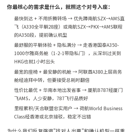
你最核心的需求是什么，就照这个对号入座：
最快到达 + 不用折腾转场 → 优先蹲南航SZX→AMS直
飞（A330全平躺28座）或南航SZX→PKX→AMS联程
的A350段，提前确认机型
最舒服的平躺体验 + 隐私满分 → 走香港国泰A350-
1000尔雅商务舱（1-2-1带隐私门），从深圳过关到
HKG也就1小时出头
最宽的座椅 + 最安静的机舱 → 阿联酋A380上层商务
舱经迪拜中转，但要接受总耗时翻倍
性价比最优 + 华南本地出发省事 → 厦航B787经厦门
飞AMS，人少安静，787飞行品质好
里程累积/天合联盟忠实用户 → 荷航World Business
Class经香港或北京接驳，稳定不出错
为什么我们反复强调"找对人出票"和确认机型一样重