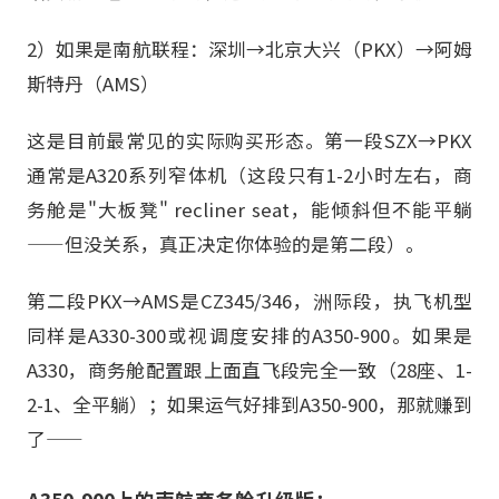
2）如果是南航联程：深圳→北京大兴（PKX）→阿姆
斯特丹（AMS）
这是目前最常见的实际购买形态。第一段SZX→PKX
通常是A320系列窄体机（这段只有1-2小时左右，商
务舱是"大板凳" recliner seat，能倾斜但不能平躺
——但没关系，真正决定你体验的是第二段）。
第二段PKX→AMS是CZ345/346，洲际段，执飞机型
同样是A330-300或视调度安排的A350-900。如果是
A330，商务舱配置跟上面直飞段完全一致（28座、1-
2-1、全平躺）；如果运气好排到A350-900，那就赚到
了——