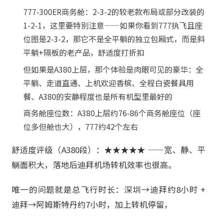
777-300ER商务舱：2-3-2的较老款布局或部分改装的
1-2-1，这里要特别注意——如果你看到777执飞且座
位图是2-3-2，那它不是全平躺的独立包厢式，而是斜
平躺+隔板的老产品，舒适度打折扣
但如果是A380上层，那个体验是肉眼可见的豪华：全
平躺、走道直通、上机欢迎香槟、全程白瓷餐具用
餐、A380的安静程度也是所有机型里最好的
商务舱座位数：A380上层约76-86个商务舱座位（座
位多但舱也大），777约42个左右
舒适度评级（A380段）：★★★★★ ——宽、静、平
躺面积大，落地后迪拜机场转机效率也很高。
唯一的问题就是总飞行时长：深圳→迪拜约8小时 +
迪拜→阿姆斯特丹约7小时，加上转机停留，