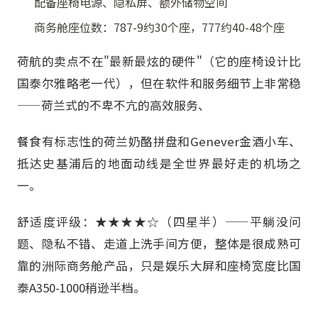
配备座椅电源、隐私屏、额外储物空间
商务舱座位数：787-9约30个座，777约40-48个座
荷航的卖点不在"最新最炫的硬件"（它的座椅设计比
国泰尔雅略老一代），但在软件和服务细节上非常稳
——荷兰式的不卑不亢的高效服务、
餐食有标志性的荷兰奶酪拼盘和Genever金酒小车、
抵达史基浦后的地面动线是全世界最好走的机场之
一。
舒适度评级：★★★★☆（四星半）——平躺没问
题、隐私不错、走道上洗手间方便，整体是很成熟可
靠的洲际商务舱产品，只是娱乐大屏和座椅宽度比国
泰A350-1000稍逊半档。