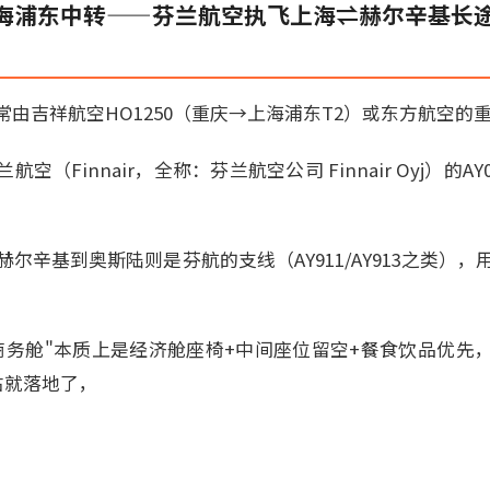
海浦东中转——芬兰航空执飞上海⇌赫尔辛基长
由吉祥航空HO1250（重庆→上海浦东T2）或东方航空的
空（Finnair，全称：芬兰航空公司 Finnair Oyj）的A
赫尔辛基到奥斯陆则是芬航的支线（AY911/AY913之类），用Emb
商务舱"本质上是经济舱座椅+中间座位留空+餐食饮品优先
右就落地了，