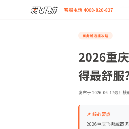
爱飞乐游
2026重庆飞挪威商务舱全攻略：哪条航线躺
客服电话 4008-820-827
商务舱选座攻略
2026
得最舒服
发布于
2026-06-17
最后核
📌 核心要点
2026重庆飞挪威