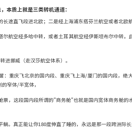
法，本质上就是三类转机通道：
的长途直飞段进北欧；二是经上海浦东搭芬兰航空或者北欧
塔尔航空经多哈中转，或者土耳其航空经伊斯坦布尔中转。
再转进挪威（走汉莎航空体系）。
醒：重庆飞北京的国内段、重庆飞上海/厦门的国内段，绝
7级别的窄体/半宽体，
舱票，这段国内段所谓的"商务舱"也就是国内宽体商务舱的
平躺。真正能让你180度伸直了睡的，永远是那一段跨洲际