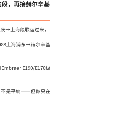
途段，再接赫尔辛基
重庆→上海段联运过来，
Y088上海浦东→赫尔辛基
raer E190/E170级
，不是平躺——但你只在