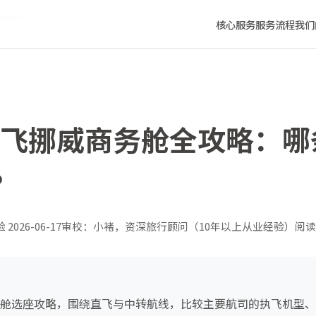
得最舒服？
核心服务
服务流程
我们
重庆飞挪威商务舱全攻略：
？
验
2026-06-17
审校：小褚，资深旅行顾问（10年以上从业经验）
阅读
商务舱选座攻略，围绕直飞与中转航线，比较主要航司的执飞机型