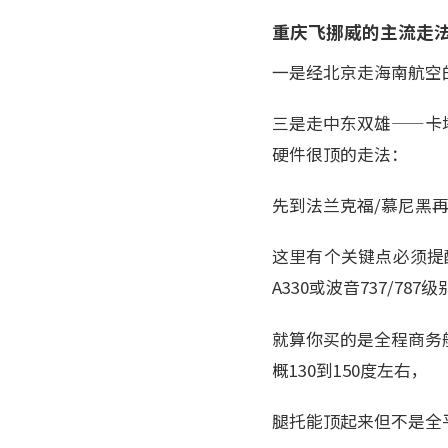
重庆飞挪威的主流走
一是经北京走海南航空
三是走中东双雄——卡
硬件很顶的走法：
先到法兰克福/慕尼黑
这里有个关键点必须提
A330或波音737/78
就算你买的是全程商务
概130到150度左右，
腿托能顶起来但不是全