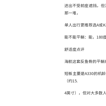
进出不受前座遮挡，但
那一堆，
单人出行更推荐选A或
能不能平躺：能，180
舒适度点评
海航这套反鱼骨的平躺
短板主要是A330的机
（约15.
4英寸），但对大多数