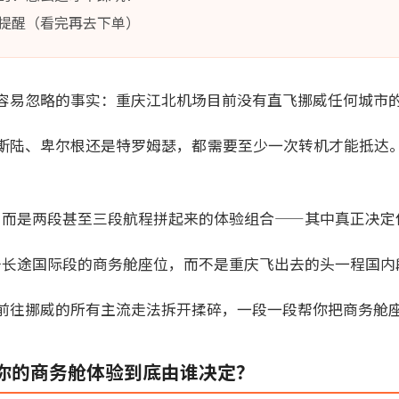
提醒（看完再去下单）
容易忽略的事实：重庆江北机场目前没有直飞挪威任何城市
斯陆、卑尔根还是特罗姆瑟，都需要至少一次转机才能抵达
，而是两段甚至三段航程拼起来的体验组合——其中真正决定
条长途国际段的商务舱座位，而不是重庆飞出去的头一程国内
前往挪威的所有主流走法拆开揉碎，一段一段帮你把商务舱
你的商务舱体验到底由谁决定？