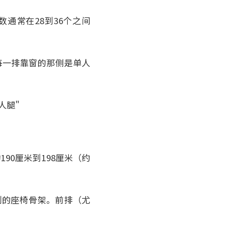
数通常在28到36个之间
每一排靠窗的那侧是单人
人腿"
90厘米到198厘米（约
s系列的座椅骨架。前排（尤