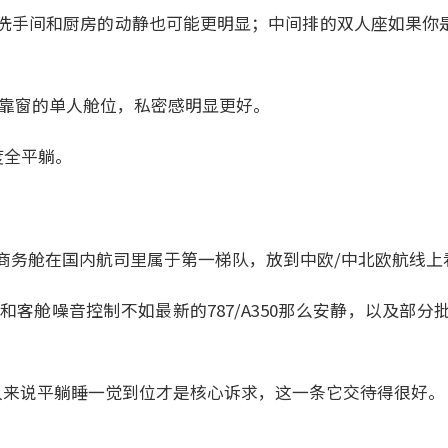
洗手间和厨房的动静也可能更明显；中间排的双人座如果你是
K靠窗的单人舱位，私密感明显更好。
度全平躺。
商务舱在国内航司里属于第一梯队，放到中欧/中北欧航线上
龄和客舱噪音控制不如最新的787/A350那么安静，以及部
人来说平躺睡一觉到位才是核心诉求，这一条它交待得很好。