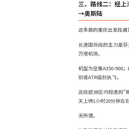
三、路线二：经上
→奥斯陆
这条路的重庆出发段通常
长途国际段的主力是芬兰航
万塔机场，
机型为空客A350-900；
别或ATR级别执飞，
这段欧洲区内短途的"
天上待1小时20分钟左
无所谓。