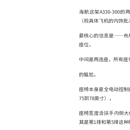
海航这架A330-30
（视具体飞机的内饰批
最核心的信息是——布局
座位，
中间是两连座，所有座
的尴尬。
座椅本身是全电动控制的
75到78英寸），
座椅宽度含扶手内侧大约在
其是第1排和第5排这