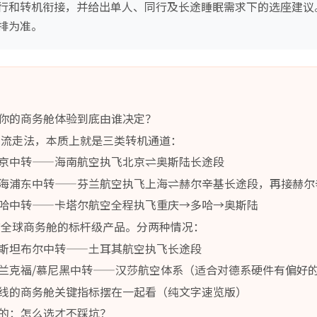
行和转机衔接，并给出单人、同行及长途睡眠需求下的选座建议
排为准。
你的商务舱体验到底由谁决定？
主流走法，本质上就是三类转机通道：
京中转——海南航空执飞北京⇌奥斯陆长途段
海浦东中转——芬兰航空执飞上海⇌赫尔辛基长途段，再接赫尔
哈中转——卡塔尔航空全程执飞重庆→多哈→奥斯陆
前全球商务舱的标杆级产品。分两种情况：
斯坦布尔中转——土耳其航空执飞长途段
兰克福/慕尼黑中转——汉莎航空体系（适合对德系硬件有偏好
线的商务舱关键指标摆在一起看（纯文字速览版）
的：怎么选才不踩坑？