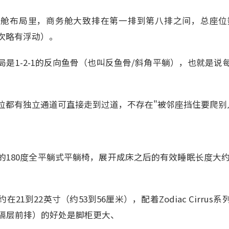
0的两舱布局里，商务舱大致排在第一排到第八排之间，总座位
次略有浮动）。
是1-2-1的反向鱼骨（也叫反鱼骨/斜角平躺），也就是说
位都有独立通道可直接走到过道，不存在"被邻座挡住要爬别
180度全平躺式平躺椅，展开成床之后的有效睡眠长度大约1
21到22英寸（约53到56厘米），配着Zodiac Cirru
种隔层前排）的好处是脚柜更大、