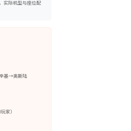
。实际机型与座位配
辛基→奥斯陆
的玩家）