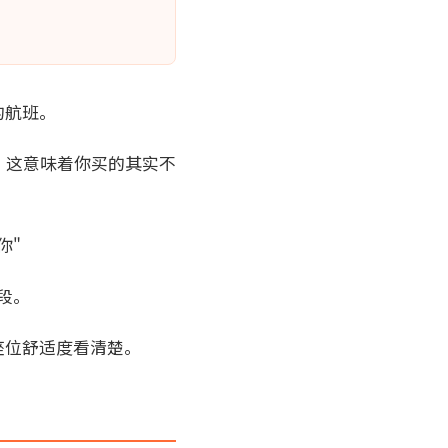
的航班。
。这意味着你买的其实不
你"
段。
座位舒适度看清楚。