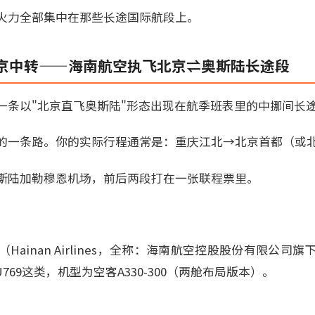
火力全部集中在那些长途国际航段上。
京中转——海南航空执飞北京⇌奥斯陆长途段
一条以"北京直飞奥斯陆"形态出现在航季班表里的中挪间长
的一条路。你的实际行程通常是：重庆江北→北京首都（或
斯陆加勒穆恩机场，前后两段打在一张联程票里。
Hainan Airlines，全称：海南航空控股股份有限公司
U769这类，机型为空客A330-300（两舱布局版本）。