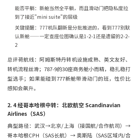
能否平躺：新舱当然全平躺，而且滑动门把隐私度拉
到了接近"mini suite"的层级
关键提醒：777机队翻新是分批推进的，看到777别默
认新舱——一定查座位图确认是1-2-1还是遗留的2-2-
2
总评荷航线：阿姆斯特丹转机设施成熟、英文友好、
转机流程丝滑；787-9的30座商务舱小而精，稳扎稳打
型选手；如果能碰到777新舱带滑动门的班，性价比
感知会飙升。
2. 4 经哥本哈根中转：北欧航空 Scandinavian
Airlines（SAS）
典型路径：武汉→北京/上海（接国航/合作航司）→
哥本哈根CPH（SAS长航）→ 奥斯陆（SAS区域内/合