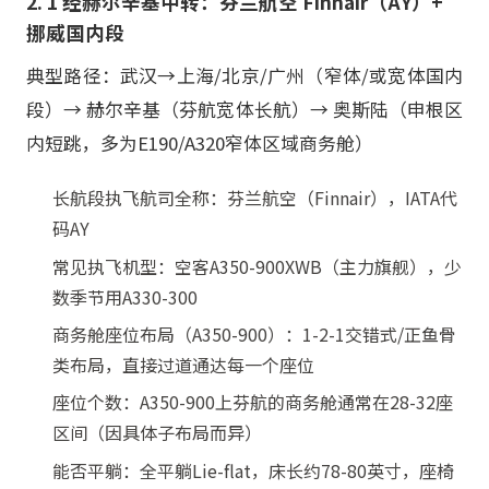
2. 1 经赫尔辛基中转：芬兰航空 Finnair（AY）+
挪威国内段
典型路径：武汉→上海/北京/广州（窄体/或宽体国内
段）→ 赫尔辛基（芬航宽体长航）→ 奥斯陆（申根区
内短跳，多为E190/A320窄体区域商务舱）
长航段执飞航司全称：芬兰航空（Finnair），IATA代
码AY
常见执飞机型：空客A350-900XWB（主力旗舰），少
数季节用A330-300
商务舱座位布局（A350-900）：1-2-1交错式/正鱼骨
类布局，直接过道通达每一个座位
座位个数：A350-900上芬航的商务舱通常在28-32座
区间（因具体子布局而异）
能否平躺：全平躺Lie-flat，床长约78-80英寸，座椅