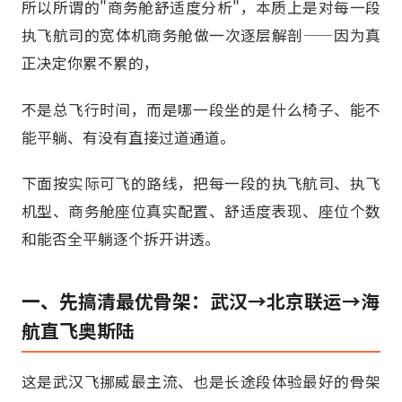
所以所谓的"商务舱舒适度分析"，本质上是对每一段
执飞航司的宽体机商务舱做一次逐层解剖——因为真
正决定你累不累的，
不是总飞行时间，而是哪一段坐的是什么椅子、能不
能平躺、有没有直接过道通道。
下面按实际可飞的路线，把每一段的执飞航司、执飞
机型、商务舱座位真实配置、舒适度表现、座位个数
和能否全平躺逐个拆开讲透。
一、先搞清最优骨架：武汉→北京联运→海
航直飞奥斯陆
这是武汉飞挪威最主流、也是长途段体验最好的骨架