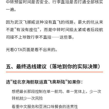
中转预留时间是否安全、行李直挂是否打通全部核实
一遍。
因为武汉飞挪威这种没有直飞的线路，最大的坑从来
不是"有没有座位"，而是中转时间掐太紧或者后段航
司接不上导致行李不直挂——这些事，
光看OTA页面是看不出来的。
五、最终选线建议（落地到你的实际决策）
选"经北京海航联运直飞奥斯陆"如果你：
想把最长那段控制在单一航司、单一宽体上，少一次
转机就少一次风险
看重中文服务和亚洲口味餐食的连贯性