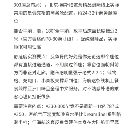
303座总布局），北京-奥斯陆这条精品洲际线上实际
常用的是偏充裕的商务舱配置，约24-32个商务舱座
位
能否平躺：能，180°全平躺，放平后床面长度接近2
米（官方表述约78-80英寸级），配纯棉睡品，实际
睡眠可用性高
舒适度实测要点：反鱼骨的好处是你无论选哪个座位
都有直接过道通道，不用爬过邻座；靠窗位面朝斜前
方而非正对走廊，隐私感明显强于老式2-2-2；储物
格、充电口、小桌板支撑都到位；海航这条线机上餐
食兼顾亚洲口味且全程中文服务，对不熟悉外语的乘
客心理负担低很多
需要注意的点：A330-300毕竟不是最新一代的787或
A350，客舱气压湿度和噪音水平比Dreamliner系列略
逊半档；但海航这套反鱼骨硬件本身在大陆航司里属