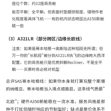
座位个数：约32座商务舱
能否平躺：全平躺，但表面衬垫磨损程度、储物件老
化程度看具体飞机——有的机内状态明显比A350新舱
糙一些
（3）A321LR（部分跨区/边缘长欧线）
注意：如果是哥本哈根→奥斯陆这种短段无所谓；但
万一你的"长航段"被分到A321LR执飞的边缘跨大西洋
配置，它的商务舱只是优质斜躺Recliner，不是全平
躺——买票时务必核对机型
总评SAS哥本哈根线：如果你本身就打算玩整个斯堪
的纳维亚、哥本哈根当入境点顺路逛，这条线气质最"
北欧"；硬件A350新舱稳在一流水准，服务风格是那
种不打扰但随时响应的节制型好；缺点是票价体系不