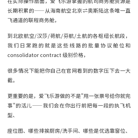
在实际操作层面，爱飞乐游掌握的航司商务舱资源是
长期积累的——从海南航空北京⇌奥斯陆这条唯一直
飞通道的联程商务舱，
到北欧航空/汉莎/荷航/芬航/土航的各枢纽长航段，
我们日常跑的就是这些线路的批量协议舱位和
consolidator contract 级别价格，
很多情况下能把你自己在官网看到的数字压下去一大
截。
更重要的是，爱飞乐游做的不是"甩一张票号给你就完
事"的活儿——我们会在你出行前把每一段的执飞机
型、
座位图、哪些排挨厨房/洗手间、哪些是优选靠窗位、