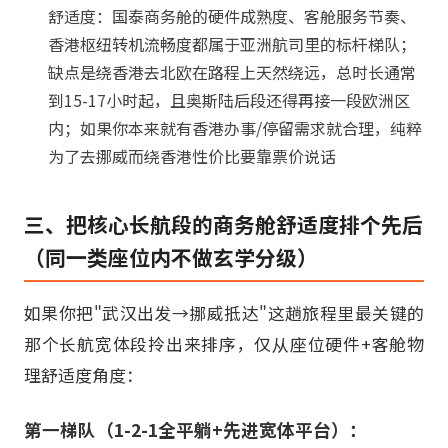
舒适度：国泰商务舱的硬件成熟度、客舱服务节奏、
香港枢纽转机流畅度都属于亚洲航司里的标杆梯队；
缺点是绕香港去北欧在路程上天然绕远，总时长通常
到15-17小时起，且奥斯陆后段还得再接一段欧洲区
内；如果你本来就有香港办事/停留需求就合理，纯粹
为了去挪威而绕香港性价比要靠票价说话
三、把核心长航段的商务舱舒适度排个先后
（同一类座位内不做玄学分级）
如果你把"武汉出发→挪威抵达"这趟旅程里最关键的
那个长航宽体段拎出来排序，仅从座位硬件+客舱物
理舒适度角度：
第一梯队（1-2-1全平躺+先进宽体平台）：