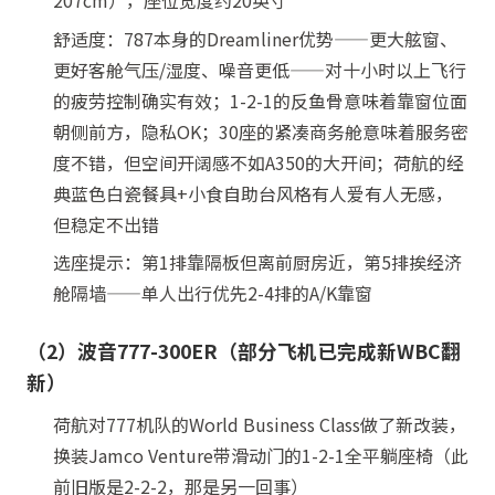
207cm），座位宽度约20英寸
舒适度：787本身的Dreamliner优势——更大舷窗、
更好客舱气压/湿度、噪音更低——对十小时以上飞行
的疲劳控制确实有效；1-2-1的反鱼骨意味着靠窗位面
朝侧前方，隐私OK；30座的紧凑商务舱意味着服务密
度不错，但空间开阔感不如A350的大开间；荷航的经
典蓝色白瓷餐具+小食自助台风格有人爱有人无感，
但稳定不出错
选座提示：第1排靠隔板但离前厨房近，第5排挨经济
舱隔墙——单人出行优先2-4排的A/K靠窗
（2）波音777-300ER（部分飞机已完成新WBC翻
新）
荷航对777机队的World Business Class做了新改装，
换装Jamco Venture带滑动门的1-2-1全平躺座椅（此
前旧版是2-2-2，那是另一回事）