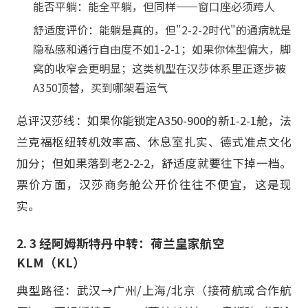
能否平躺：能全平躺，但同样——窗口座必须跨人
舒适度评价：能躺是真的，但"2-2-2时代"的通病就是
隐私感和通行自由度不如1-2-1；如果你体型偏大，脚
窝的收窄会更明显；这类机型在汉莎体系里正逐步被
A350顶替，买到哪架看运气
总评汉莎线：如果你能锁定A350-900的新1-2-1舱，法
兰克福枢纽转机效率高、休息室扎实、德式准点文化
加分；但如果落到老2-2-2，舒适度就要往下掉一档。
票价方面，汉莎商务舱公开价往往不便宜，这是现
实。
2. 3 经阿姆斯特丹中转：荷兰皇家航空
KLM（KL）
典型路径：武汉→广州/上海/北京（接荷航或合作航