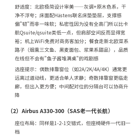
舒适度：北欧极简设计审美——灰调+原木色系，干
净不浮夸；床面配Hästens联名床垫垫层，支撑感
偏"韧"而非一味软；私密性因为没有全高门所以比卡
航Qsuite/qsuite类低一点，但肩部空间反而显得宽
裕；机上WiFi免费对商务客加分；餐食走新北欧菜系
路子（烟熏三文鱼、黑麦面包、浆果系甜品），品质
在线但不会有"鱼子酱堆满桌"的戏剧感
选座提示：偶数排靠窗位（如2A/2K/4A/4K）通常更
远离过道动线，更适合单人求静；奇数排靠窗更临走
廊，但出入更方便；中间配对位的分隔台可以协商升
降
（2）Airbus A330-300（SAS老一代长航）
座位布局：同样是1-2-1交错式，但座椅硬件一代旧一
档