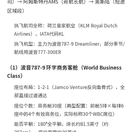
司）→ 阿姆斯特丹AMS（荷航长航）→ 奥斯陆（短途
区域段）
执飞航司全称：荷兰皇家航空（KLM Royal Dutch
Airlines），IATA代码KL
执飞机型：主力为波音787-9 Dreamliner，部分季节/
航线用波音777-300ER
（1）波音787-9 环宇商务客舱（World Business
Class）
座位布局：1-2-1（Jamco Venture反向鱼骨式），全
部直接过道通达
座位个数：商务舱30座（典型配置：前舱5排×每排6
座中的4个有效商务位，实际标称30个WBC席位）
能否平躺：180°全平躺，床长约81.5英寸（约