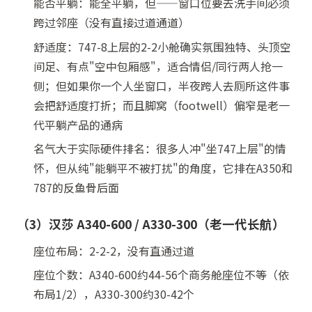
能否平躺：能全平躺，但——窗口位要去洗手间必须
跨过邻座（没有直接过道通道）
舒适度：747-8上层的2-2小舱确实氛围独特、头顶空
间足、有点"空中包厢感"，适合情侣/同行两人抢一
侧；但如果你一个人坐窗口，半夜跨人去厕所这件事
会把舒适度打折；而且脚窝（footwell）偏窄是老一
代平躺产品的通病
名气大于实际硬件排名：很多人冲"坐747上层"的情
怀，但从纯"能躺平不被打扰"的角度，它排在A350和
787的反鱼骨后面
（3）汉莎 A340-600 / A330-300（老一代长航）
座位布局：2-2-2，没有直通过道
座位个数：A340-600约44-56个商务舱座位不等（依
布局1/2），A330-300约30-42个