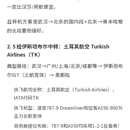
一定比汉莎/荷航便宜，
且转机方案里武汉→北京的国内段+北京→哥本哈根
的长段要衔接好。
2. 5 经伊斯坦布尔中转：土耳其航空 Turkish
Airlines（TK）
典型路径：武汉→广州/上海/北京/成都等→ 伊斯坦布
尔IST（土航宽体）→ 奥斯陆
执飞航司全称：土耳其航空（Turkish Airlines），
IATA代码TK
执飞机型：波音787-9 Dreamliner和空客A350-900为
主力长航宽体
商务舱座位布局：787-9和A350均采用1-2-1反鱼骨/