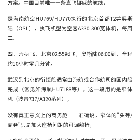
方案。中国目前唯一一条直飞挪威的航线，
是海南航空HU769/HU770执行的北京首都T2⇌奥斯
陆（OSL），执飞机型为空客A330-300宽体机，每周
二、
四、六执飞，北京02:55起飞，奥斯陆06:00到，全程
约10小时零几分钟。
武汉到北京的衔接段通常由海航或合作航司的国内段
完成（常见如海航HU7188等），这一段用的是窄体
机（波音737/A320系列），
没有真正意义上的商务舱——准确说，窄体的"头等/
商务"只是加大座椅间距的可调躺椅，