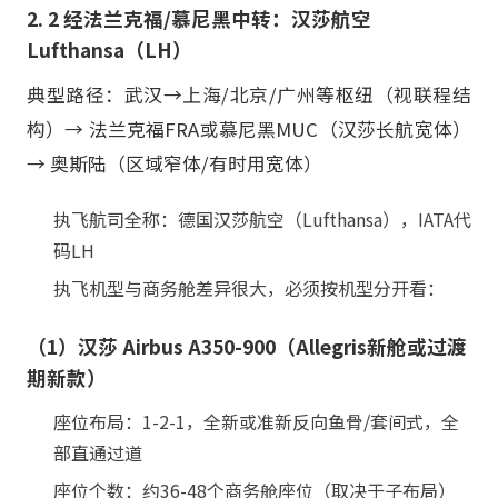
2. 2 经法兰克福/慕尼黑中转：汉莎航空
Lufthansa（LH）
典型路径：武汉→上海/北京/广州等枢纽（视联程结
构）→ 法兰克福FRA或慕尼黑MUC（汉莎长航宽体）
→ 奥斯陆（区域窄体/有时用宽体）
执飞航司全称：德国汉莎航空（Lufthansa），IATA代
码LH
执飞机型与商务舱差异很大，必须按机型分开看：
（1）汉莎 Airbus A350-900（Allegris新舱或过渡
期新款）
座位布局：1-2-1，全新或准新反向鱼骨/套间式，全
部直通过道
座位个数：约36-48个商务舱座位（取决于子布局）