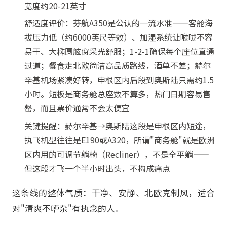
宽度约20-21英寸
舒适度评价：芬航A350是公认的一流水准——客舱海
拔压力低（约6000英尺等效）、加湿系统让喉咙不容
易干、大椭圆舷窗采光舒服；1-2-1确保每个座位直通
过道；餐食走北欧简洁高品质路线，酒单不差；赫尔
辛基机场紧凑好转，申根区内后段到奥斯陆只需约1.5
小时。短板是商务舱总座数不算多，热门日期容易售
罄，而且票价通常不会太便宜
关键提醒：赫尔辛基→奥斯陆这段是申根区内短途，
执飞机型往往是E190或A320，所谓"商务舱"就是欧洲
区内用的可调节躺椅（Recliner），不是全平躺——
但这段才飞一个半小时出头，不构成痛点
这条线的整体气质：干净、安静、北欧克制风，适合
对"清爽不嘈杂"有执念的人。