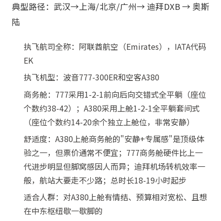
典型路径：武汉→上海/北京/广州→ 迪拜DXB → 奥斯
陆
执飞航司全称：阿联酋航空（Emirates），IATA代码
EK
执飞机型：波音777-300ER和空客A380
商务舱：777采用1-2-1前向后向交错式全平躺（座位
个数约38-42）；A380采用上舱1-2-1全平躺套间式
（座位个数约14-20余个独立上舱位，非常安静）
舒适度：A380上舱商务舱的"安静+专属感"是顶级体
验之一，但票价通常不便宜；777商务舱硬件比上一
代进步明显但脚窝感因人而异；迪拜机场转机效率一
般，航站大要走不少路；总时长18-19小时起步
适合人群：对A380上舱有情结、预算相对宽松、且想
在中东枢纽歇一歇脚的