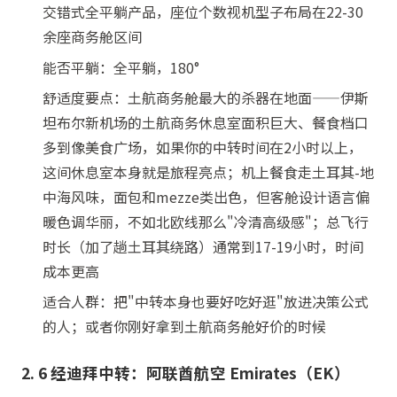
交错式全平躺产品，座位个数视机型子布局在22-30
余座商务舱区间
能否平躺：全平躺，180°
舒适度要点：土航商务舱最大的杀器在地面——伊斯
坦布尔新机场的土航商务休息室面积巨大、餐食档口
多到像美食广场，如果你的中转时间在2小时以上，
这间休息室本身就是旅程亮点；机上餐食走土耳其-地
中海风味，面包和mezze类出色，但客舱设计语言偏
暖色调华丽，不如北欧线那么"冷清高级感"；总飞行
时长（加了趟土耳其绕路）通常到17-19小时，时间
成本更高
适合人群：把"中转本身也要好吃好逛"放进决策公式
的人；或者你刚好拿到土航商务舱好价的时候
2. 6 经迪拜中转：阿联酋航空 Emirates（EK）