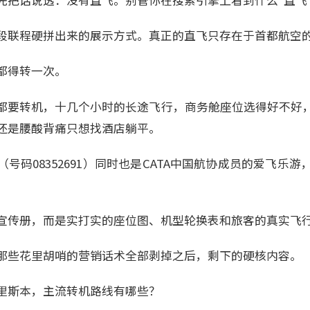
先把话说透：没有直飞。别管你在搜索引擎上看到什么"直飞
段联程硬拼出来的展示方式。真正的直飞只存在于首都航空
都得转一次。
都要转机，十几个小时的长途飞行，商务舱座位选得好不好
还是腰酸背痛只想找酒店躺平。
员（号码08352691）同时也是CATA中国航协成员的爱飞乐
宣传册，而是实打实的座位图、机型轮换表和旅客的真实飞
那些花里胡哨的营销话术全部剥掉之后，剩下的硬核内容。
里斯本，主流转机路线有哪些？