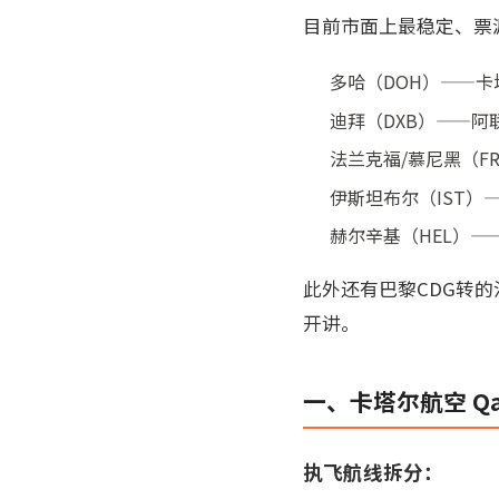
目前市面上最稳定、票
多哈（DOH）——卡
迪拜（DXB）——阿
法兰克福/慕尼黑（FR
伊斯坦布尔（IST）
赫尔辛基（HEL）—
此外还有巴黎CDG转
开讲。
一、卡塔尔航空 Qa
执飞航线拆分：