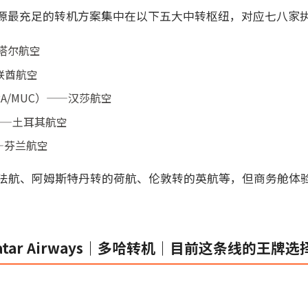
源最充足的转机方案集中在以下五大中转枢纽，对应七八家
塔尔航空
联酋航空
A/MUC）——汉莎航空
——土耳其航空
—芬兰航空
的法航、阿姆斯特丹转的荷航、伦敦转的英航等，但商务舱体
tar Airways｜多哈转机｜目前这条线的王牌选