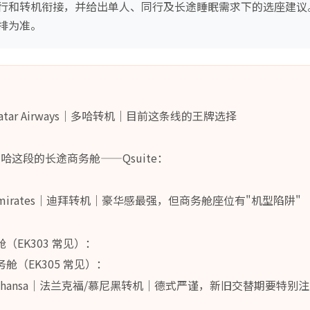
行和转机衔接，并给出单人、同行及长途睡眠需求下的选座建议
排为准。
tar Airways｜多哈转机｜目前这条线的王牌选择
：
哈这段的长途商务舱——Qsuite：
mirates｜迪拜转机｜豪华感最强，但商务舱座位有"机型陷阱"
：
舱（EK303 常见）：
 商务舱（EK305 常见）：
fthansa｜法兰克福/慕尼黑转机｜德式严谨，新旧交替期要特别
：