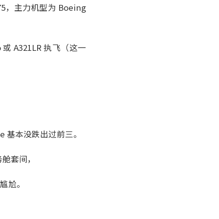
，主力机型为 Boeing
 或 A321LR 执飞（这一
e 基本没跌出过前三。
务舱套间，
的尴尬。