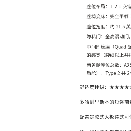
座位布局：1-2-1 交
座椅变床：完全平躺 1
座位宽度：约 21.5
隐私门：全高滑动门
中间四连座（Qua
的感觉（腰线以上并
商务舱座位总数：A35
后舱），Type 2 共
舒适度评级：★★★★
多哈到里斯本的短途商务
配置是欧式大板凳式可倾