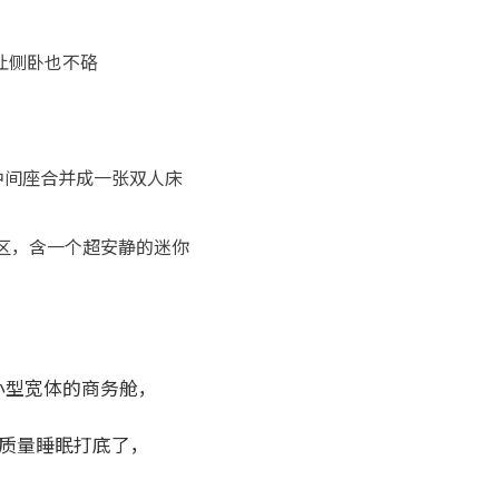
计让侧卧也不硌
中间座合并成一张双人床
两个舱区，含一个超安静的迷你
或小型宽体的商务舱，
高质量睡眠打底了，