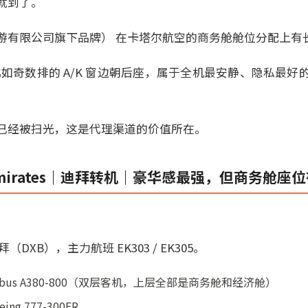
就到了。
游有限公司旗下品牌） 在卡塔尔航空的商务舱舱位分配上有
位（比如奇数排的 A/K 窗边朝后座，属于全机最安静、隐私最
已经被扫光，这是代理渠道的价值所在。
mirates｜迪拜转机｜豪华感最强，但商务舱座位
DXB），主力航班 EK303 / EK305。
irbus A380-800（双层客机，上层全部是商务舱和经济舱）
ng 777-300ER