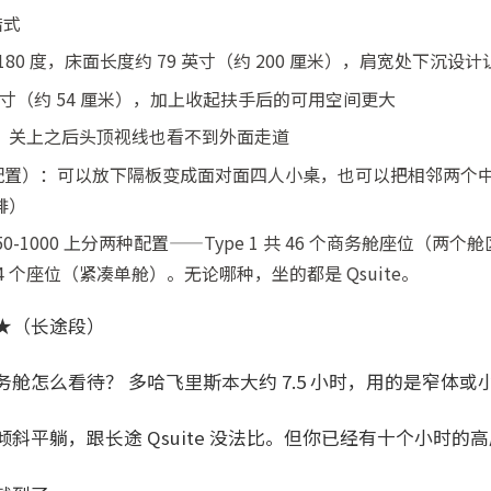
错式
80 度，床面长度约 79 英寸（约 200 厘米），肩宽处下沉设
 英寸（约 54 厘米），加上收起扶手后的可用空间更大
，关上之后头顶视线也看不到外面走道
d 配置）：可以放下隔板变成面对面四人小桌，也可以把相邻两个
排）
0-1000 上分两种配置——Type 1 共 46 个商务舱座位（
 24 个座位（紧凑单舱）。无论哪种，坐的都是 Qsuite。
★（长途段）
舱怎么看待？ 多哈飞里斯本大约 7.5 小时，用的是窄体
斜平躺，跟长途 Qsuite 没法比。但你已经有十个小时的