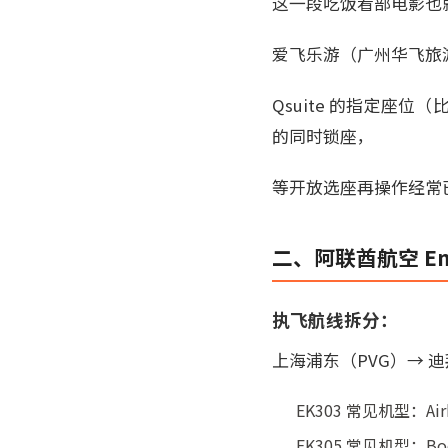
这一段吃饭看部电影也
爱飞乐游（广州华飞旅
Qsuite 的指定座
的同时锁座，
等开放选座再操作经常
二、阿联酋航空 E
执飞航线拆分：
上海浦东（PVG）→ 迪拜（
EK303 常见机型：A
EK305 常见机型：Boei