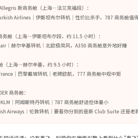
上的 Allegris 新商务舱（上海—法兰克福段）：
rkish Airlines｜伊斯坦布尔转机｜性价比杀手，787 商务舱
：
7-9 商务舱（上海—伊斯坦布尔段，约 11.5 小时）：
nnair｜赫尔辛基转机｜北欧极简风，A350 商务舱意外地好睡
：
商务舱（上海—赫尔辛基，约 9.5 小时）：
 France｜巴黎戴坡转机｜老牌欧航，777 商务舱中规中矩
：
300ER 商务舱：
KLM｜阿姆斯特丹转机｜787 商务舱舒适但体量小
ish Airways｜伦敦转机｜要看你分到的是新 Club Suite 还是老