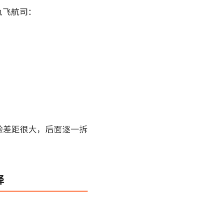
执飞航司：
验差距很大，后面逐一拆
择