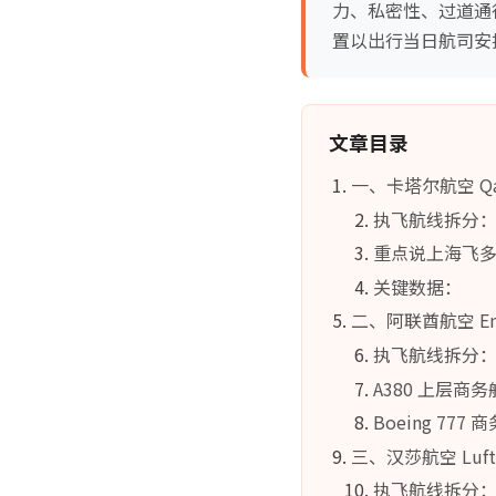
力、私密性、过道通
置以出行当日航司安
文章目录
一、卡塔尔航空 Qa
执飞航线拆分
重点说上海飞多
关键数据：
二、阿联酋航空 E
执飞航线拆分
A380 上层商务
Boeing 777
三、汉莎航空 Lu
执飞航线拆分