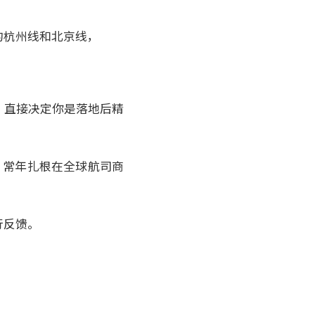
"
的杭州线和北京线，
，直接决定你是落地后精
游，常年扎根在全球航司商
行反馈。