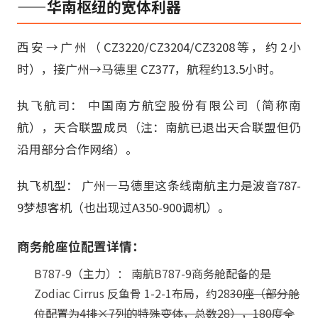
——华南枢纽的宽体利器
西安→广州（CZ3220/CZ3204/CZ3208等，约2小
时），接广州→马德里 CZ377，航程约13.5小时。
执飞航司： 中国南方航空股份有限公司（简称南
航），天合联盟成员（注：南航已退出天合联盟但仍
沿用部分合作网络）。
执飞机型： 广州—马德里这条线南航主力是波音787-
9梦想客机（也出现过A350-900调机）。
商务舱座位配置详情：
B787-9（主力）： 南航B787-9商务舱配备的是
Zodiac Cirrus 反鱼骨 1-2-1布局，约28
30座（部分舱
位配置为4排×7列的特殊变体，总数28），180度全