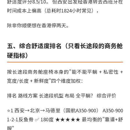
舒适度评分8.5/10。 但西安出发经香港转去西班牙在
时间成本上偏高（总耗时1824小时常见），
除非你顺便想在香港停两天。
五、综合舒适度排名（只看长途段的商务舱
硬指标）
按长途段商务舱座椅本身的"能不能平躺 + 私密性 +
宽度/长度 + 新鲜度"四个维度加权：
排名 路线方案 长途段机型 布局 全平躺？ 综合评价
⭐1 西安→北京→马德里（国航A350-900） A350-900
1-2-1反鱼骨 ✅ 180度 ★★★★★ 最均衡的"靠谱+舒
服"