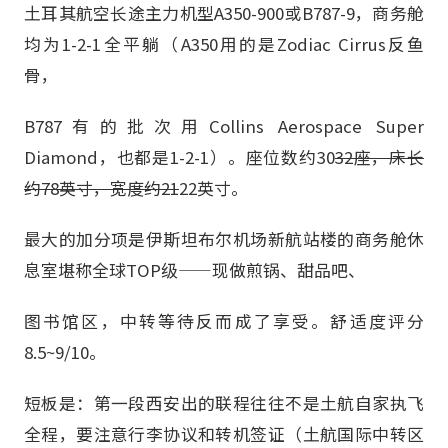
土耳其航空长途主力机型A350-900或B787-9，商务舱
均为1-2-1全平躺（A350用的是Zodiac Cirrus反鱼
骨，
B787有的批次用Collins Aerospace Super
Diamond，也都是1-2-1）。座位数约30
32座，床长
约78英寸，宽度约21
22英寸。
最大的加分项是伊斯坦布尔机场新航站楼的商务舱休
息室堪称全球TOP级——现做煎锅、甜品吧、
图书馆区，中转等待反而成了享受。舒适度评分
8.5~9/10。
短板是：第一段西安出的联程往往不是土航自家执飞
全程，要注意行李协议和转机签证（土航国际中转区