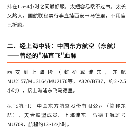
排在1.5~4小时之间最舒服，太短容易喘不过气，太长
又熬人。国航联程票行李直挂西安→马德里，不用自
己折腾。
二、经上海中转：中国东方航空（东航）
——曾经的"准直飞"血脉
西安到上海段（虹桥或浦东，东航
MU2157/MU2164/MU2176等，A320/B737，约2~2.5
小时），接上海浦东飞马德里。
执飞航司： 中国东方航空股份有限公司（简称东
航），天合联盟成员。上海浦东—马德里航班号
MU709，航程约13~14小时。