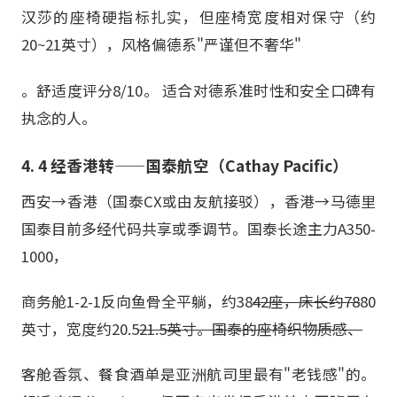
汉莎的座椅硬指标扎实，但座椅宽度相对保守（约
20~21英寸），风格偏德系"严谨但不奢华"
。舒适度评分8/10。 适合对德系准时性和安全口碑有
执念的人。
4. 4 经香港转——国泰航空（Cathay Pacific）
西安→香港（国泰CX或由友航接驳），香港→马德里
国泰目前多经代码共享或季调节。国泰长途主力A350-
1000，
商务舱1-2-1反向鱼骨全平躺，约38
42座，床长约78
80
英寸，宽度约20.5
21.5英寸。国泰的座椅织物质感、
客舱香氛、餐食酒单是亚洲航司里最有"老钱感"的。