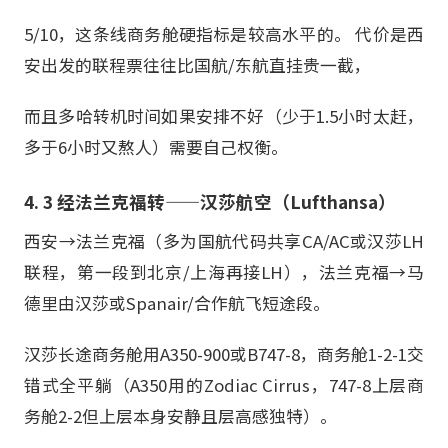
5/10，这条线商务舱硬指标是较高水平的。 代价是西
安出发的联程票往往比国航/东航直挂贵一截，
而且多哈转机时间如果安排不好（少于1.5小时太赶，
多于6小时又熬人）需要自己权衡。
4. 3 经法兰克福转——汉莎航空（Lufthansa）
西安→法兰克福（多为国航代码共享CA/AC或汉莎LH
联程，第一段到北京/上海再接LH），法兰克福→马
德里由汉莎或Spanair/合作航飞短途段。
汉莎长途商务舱用A350-900或B747-8，商务舱1-2-1交
错式全平躺（A350用的Zodiac Cirrus，747-8上层商
务舱2-2但上层本身安静且层高感独特）。