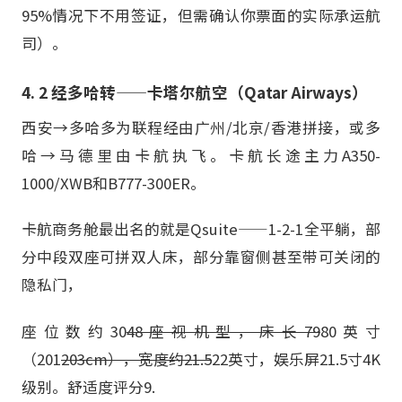
95%情况下不用签证，但需确认你票面的实际承运航
司）。
4. 2 经多哈转——卡塔尔航空（Qatar Airways）
西安→多哈多为联程经由广州/北京/香港拼接，或多
哈→马德里由卡航执飞。卡航长途主力A350-
1000/XWB和B777-300ER。
卡航商务舱最出名的就是Qsuite——1-2-1全平躺，部
分中段双座可拼双人床，部分靠窗侧甚至带可关闭的
隐私门，
座位数约30
48座视机型，床长79
80英寸
（201
203cm），宽度约21.5
22英寸，娱乐屏21.5寸4K
级别。舒适度评分9.