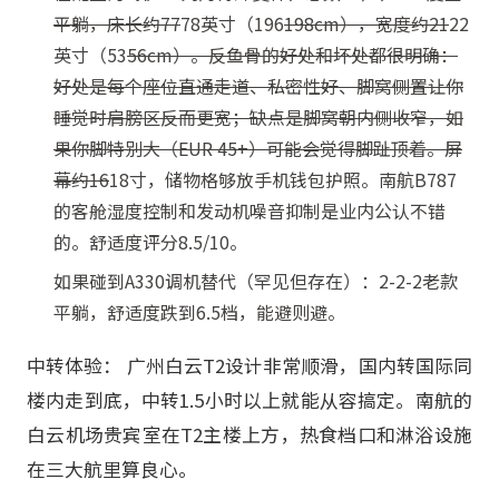
平躺，床长约77
78英寸（196
198cm），宽度约21
22
英寸（53
56cm）。反鱼骨的好处和坏处都很明确：
好处是每个座位直通走道、私密性好、脚窝侧置让你
睡觉时肩膀区反而更宽；缺点是脚窝朝内侧收窄，如
果你脚特别大（EUR 45+）可能会觉得脚趾顶着。屏
幕约16
18寸，储物格够放手机钱包护照。南航B787
的客舱湿度控制和发动机噪音抑制是业内公认不错
的。舒适度评分8.5/10。
如果碰到A330调机替代（罕见但存在）：2-2-2老款
平躺，舒适度跌到6.5档，能避则避。
中转体验： 广州白云T2设计非常顺滑，国内转国际同
楼内走到底，中转1.5小时以上就能从容搞定。南航的
白云机场贵宾室在T2主楼上方，热食档口和淋浴设施
在三大航里算良心。