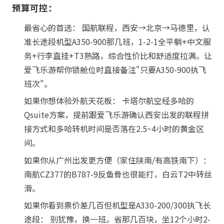
预算可控：
最省心的首选： 国航联程，西安→北京→马德里，认
准长途段机型A350-900那几班，1-2-1全平躺+中文服
务+行李直挂+T3熟路，综合性价比和舒适度拉满。让
爱飞乐游帮你锁舱位时直接备注"只要A350-900执飞
班次"。
如果你想体验外航天花板： 卡塔尔航空经多哈的
Qsuite方案，提前跟爱飞乐游确认西安出发的联程拼
接方式和多哈转机时间是否落在2.5~4小时的黄金区
间。
如果你从广州出发更方便（家住陕南/有高铁南下）：
南航CZ377的B787-9反鱼骨也很能打，白云T2中转丝
滑。
如果你看到票价差几百但机型是A330-200/300执飞长
途段： 别犹豫，换一班。省那几百块，坐12个小时2-