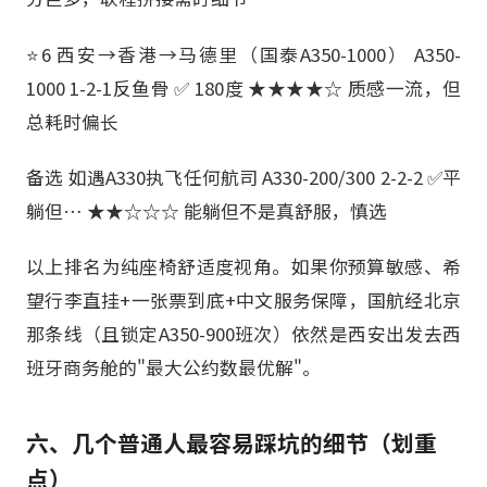
⭐6 西安→香港→马德里（国泰A350-1000） A350-
1000 1-2-1反鱼骨 ✅ 180度 ★★★★☆ 质感一流，但
总耗时偏长
备选 如遇A330执飞任何航司 A330-200/300 2-2-2 ✅平
躺但… ★★☆☆☆ 能躺但不是真舒服，慎选
以上排名为纯座椅舒适度视角。如果你预算敏感、希
望行李直挂+一张票到底+中文服务保障，国航经北京
那条线（且锁定A350-900班次）依然是西安出发去西
班牙商务舱的"最大公约数最优解"。
六、几个普通人最容易踩坑的细节（划重
点）