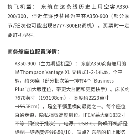
执飞机型： 东航在这条线历史上用空客A330-
200/300，但近年逐步替换为空客A350-900（部分季
节/班次也可能出现B777-300ER调机）。买票时一定
要盯机型栏。
商务舱座位配置详情：
A350-900（主力期望机型）： 东航A350商务舱用的
是Thompson Vantage XL 交错式1-2-1布局，全平
躺，约36座（部分批次第一排有4个"Business
Plus"加大版座位，带更大台面和更宽扶手）。床长约
76
78英寸（193
198cm），宽度约22
23英寸
（56
58cm），是全平躺里横向最宽之一。每个座位
直通走道，隐私挡板高度到位。IFE屏幕大到18
32寸
不等（取决于批次），电源、USB-C、降噪耳机都是
标配。舒适度评分8.5
9/10。 缺点？东航的机上服务