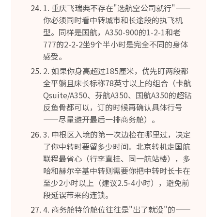
1. 重庆飞瑞典不存在"选航空公司就行"——
你必须同时看中转城市和长途段的执飞机
型。同样是国航，A350-900的1-2-1和老
777的2-2-2坐9个半小时是完全不同的身体
感受。
2. 如果你身高超过185厘米，优先盯两段都
全平躺且床长标称78英寸以上的组合（卡航
Qsuite/A350、芬航A350、国航A350的超钻
反鱼骨都可以，订的时候再确认具体行号
——尽量避开最后一排商务舱）。
3. 申根区入境的第一次边检在哪里过，决定
了你中转时要留多少时间。北京转机走国航
联程最省心（行李直挂、同一航站楼），多
哈和赫尔辛基中转则需要你把中转时长卡在
至少2小时以上（建议2.5-4小时），避免前
段延误带来的连锁。
4. 商务舱特价舱位往往是"出了就没"的——