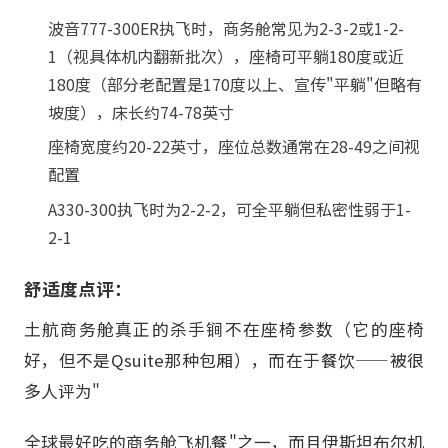
波音777-300ER执飞时，商务舱常见为2-3-2或1-2-
1（视具体机内翻新批次），座椅可平躺180度或近
180度（部分老配置是170度以上、宣传"平躺"但略有
坡度），床长约74-78英寸
座椅宽度约20-22英寸，座位总数通常在28-49之间视
配置
A330-300执飞时为2-2-2，可全平躺但私密性弱于1-
2-1
舒适度点评：
土航商务舱真正的杀手锏不在座椅参数（它的座椅
好，但不是Qsuite那种包厢），而在于餐饮——被很
多人评为"
全球最好吃的商务舱飞机餐"之一，而且伊斯坦布尔机