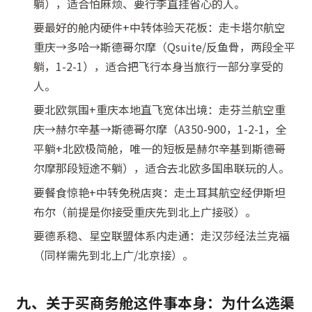
躺），适合怕麻烦、要行李直挂省心的人。
要最好的舱内硬件+中转体验天花板：走卡塔尔航空
重庆→多哈→斯德哥尔摩（Qsuite/反鱼骨，两段全平
躺，1-2-1），适合把飞行本身当旅行一部分享受的
人。
要北欧氛围+重庆本地直飞宽体出境：走芬兰航空重
庆→赫尔辛基→斯德哥尔摩（A350-900，1-2-1，全
平躺+北欧极简舱，唯一的短板是赫尔辛基到斯德哥
尔摩那段短途不躺），适合去北欧多国串联玩的人。
要餐食惊艳+中转免税店爽：走土耳其航空经伊斯坦
布尔（前提是你接受重庆先到北上广接驳）。
要德系稳、星空联盟体系内走通：走汉莎经法兰克福
（同样需先到北上广/北京接）。
九、关于买商务舱这件事本身：为什么选渠