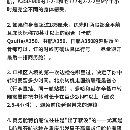
航，A350-900的1-2-1和老777的2-2-2坐9个半小
时是完全不同的身体感受。
2. 如果你身高超过185厘米，优先盯两段都全平躺
且床长标称78英寸以上的组合（卡航
Qsuite/A350、芬航A350、国航A350的超钻反鱼
骨都可以，订的时候再确认具体行号——尽量避开
最后一排商务舱）。
3. 申根区入境的第一次边检在哪里过，决定了你中
转时要留多少时间。北京转机走国航联程最省心
（行李直挂、同一航站楼），多哈和赫尔辛基中转
则需要你把中转时长卡在至少2小时以上（建议
2.5-4小时），避免前段延误带来的连锁。
4. 商务舱特价舱位往往是"出了就没"的——尤其是
卡航和芬航这种在重庆出发属于高需求但舱位有限