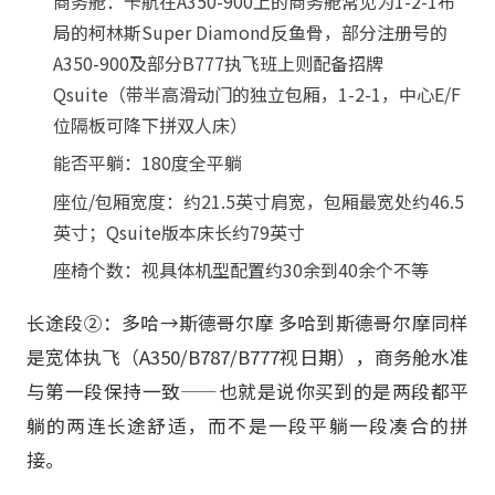
商务舱：卡航在A350-900上的商务舱常见为1-2-1布
局的柯林斯Super Diamond反鱼骨，部分注册号的
A350-900及部分B777执飞班上则配备招牌
Qsuite（带半高滑动门的独立包厢，1-2-1，中心E/F
位隔板可降下拼双人床）
能否平躺：180度全平躺
座位/包厢宽度：约21.5英寸肩宽，包厢最宽处约46.5
英寸；Qsuite版本床长约79英寸
座椅个数：视具体机型配置约30余到40余个不等
长途段②：多哈→斯德哥尔摩 多哈到斯德哥尔摩同样
是宽体执飞（A350/B787/B777视日期），商务舱水准
与第一段保持一致——也就是说你买到的是两段都平
躺的两连长途舒适，而不是一段平躺一段凑合的拼
接。