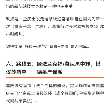
场的新航站楼本身就是一种中转享受。
缺点是：重庆出发走这条线通常意味着在国内先转一
次（重庆→北上广段），总旅行时长容易被拉到15-20
小时级别，
你得衡量"多转一次"换"餐食+票价"是否划算。
六、路线五：经法兰克福/慕尼黑中转，搭
汉莎航空——德系严谨派
重庆没有直接飞法兰克福的航班，实际操作同样是重
庆先飞北京或上海接汉莎（或全程国航/星空联盟联程
代码共享卖法）。