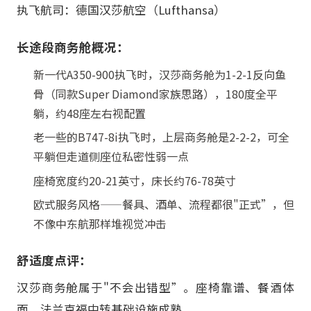
执飞航司：德国汉莎航空（Lufthansa）
长途段商务舱概况：
新一代A350-900执飞时，汉莎商务舱为1-2-1反向鱼
骨（同款Super Diamond家族思路），180度全平
躺，约48座左右视配置
老一些的B747-8i执飞时，上层商务舱是2-2-2，可全
平躺但走道侧座位私密性弱一点
座椅宽度约20-21英寸，床长约76-78英寸
欧式服务风格——餐具、酒单、流程都很"正式”，但
不像中东航那样堆视觉冲击
舒适度点评：
汉莎商务舱属于"不会出错型”。座椅靠谱、餐酒体
面、法兰克福中转基础设施成熟。