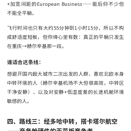
+加宽间距的European Business——能后仰不少但
不能全平躺，
飞行时间也只有大约55分钟到1小时15分，所以不构
成舒适度短板，但你得心里有数：真正的平躺只发生
在重庆→赫尔辛基那一段。
谁适合这条线：
想避开国内超大城市二次出发的人群、喜欢北欧本身
中转环境的人（赫尔辛基机场不大但很高效，中转区
干净安静）、以及对安静+低湿度差的长途机舱环境
敏感的人。
四、路线三：经多哈中转，搭卡塔尔航空
——商务舱硬件的天花板竞争者