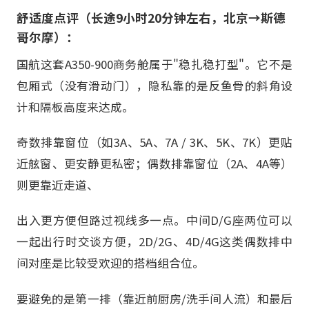
舒适度点评（长途9小时20分钟左右，北京→斯德
哥尔摩）：
国航这套A350-900商务舱属于"稳扎稳打型"。它不是
包厢式（没有滑动门），隐私靠的是反鱼骨的斜角设
计和隔板高度来达成。
奇数排靠窗位（如3A、5A、7A / 3K、5K、7K）更贴
近舷窗、更安静更私密；偶数排靠窗位（2A、4A等）
则更靠近走道、
出入更方便但路过视线多一点。中间D/G座两位可以
一起出行时交谈方便，2D/2G、4D/4G这类偶数排中
间对座是比较受欢迎的搭档组合位。
要避免的是第一排（靠近前厨房/洗手间人流）和最后