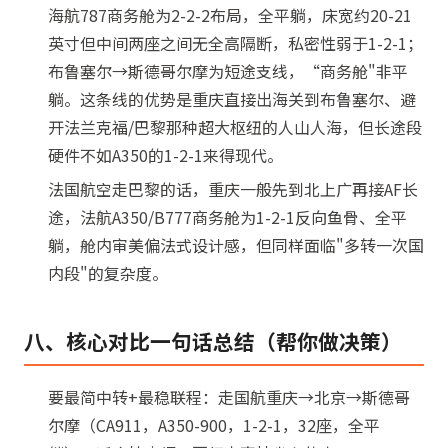
海航787商务舱为2-2-2布局，全平躺，床宽约20-21
英寸但中间两座之间无全高隔断，私密性弱于1-2-1；
布鲁塞尔→斯德哥尔摩为短途支线，“商务舱"非平
躺。这条线的优势是重庆直接出海关到布鲁塞尔、避
开法兰克福/巴黎那种超大枢纽的人山人海，但长途段
硬件不如A350的1-2-1来得现代。
法国航空走巴黎的话，重庆一般先到北上广再接AF长
途，法航A350/B777商务舱为1-2-1反向鱼骨、全平
躺，舱内审美偏法式设计感，但同样面临"多转一次国
内段"的复杂度。
八、核心对比一句话总结（帮你做决策）
要最简中转+最稳联程：走国航重庆→北京→斯德哥
尔摩（CA911，A350-900，1-2-1，32座，全平