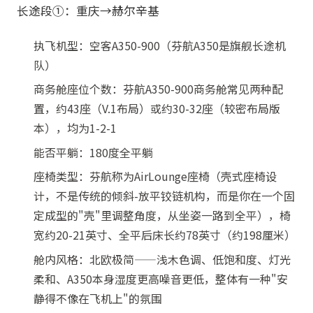
长途段①：重庆→赫尔辛基
执飞机型：空客A350-900（芬航A350是旗舰长途机
队）
商务舱座位个数：芬航A350-900商务舱常见两种配
置，约43座（V.1布局）或约30-32座（较密布局版
本），均为1-2-1
能否平躺：180度全平躺
座椅类型：芬航称为AirLounge座椅（壳式座椅设
计，不是传统的倾斜-放平铰链机构，而是你在一个固
定成型的"壳"里调整角度，从坐姿一路到全平），椅
宽约20-21英寸、全平后床长约78英寸（约198厘米）
舱内风格：北欧极简——浅木色调、低饱和度、灯光
柔和、A350本身湿度更高噪音更低，整体有一种"安
静得不像在飞机上"的氛围