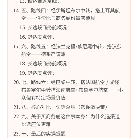
谁适合这条线：
五、路线四：经伊斯坦布尔中转，搭土耳其航
空——性价比与商务舱份量感兼具
长途段商务舱概况：
舒适度点评：
六、路线五：经法兰克福/慕尼黑中转，搭汉莎
航空——德系严谨派
长途段商务舱概况：
舒适度点评：
七、路线六：经巴黎中转，搭法国航空 / 或经
布鲁塞尔中转搭海南航空+布鲁塞尔航空——小
众但有特定场景价值
八、核心对比一句话总结（帮你做决策）
九、关于买商务舱这件事本身：为什么选渠道
比选座位更难
十、最后的实操提醒