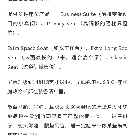
提供多种座位产品——Business Suite（前排带滑动
门的小套间）、Privacy Seat（高隔板的隐秘靠窗
位）、
Extra Space Seat（加宽工作台）、Extra-Long Bed
Seat（床面最长约2.2米，适合高个子）、Classic
Seat（过道侧经典位）。
屏幕升级到14到18英寸级4K，无线充电+USB-C+座椅
加热冷却都在装备清单里。
能否平躺：平躺，且汉莎长途商务舱的床垫厚度和枕
被品控在欧洲航司里属于严整的那一类——被子够
厚、枕头够蓬、腰垫到位，睡一觉醒来不像某些航司
那样肩颈发僵。