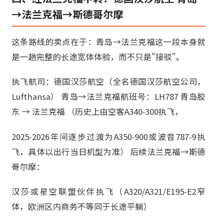
→法兰克福→斯德哥尔摩
这条路线的卖点在于：青岛→法兰克福这一段本身就
是一趟完整的长途宽体体验，而不只是"接驳"。
执飞航司：德国汉莎航空（全名德国汉莎航空公司，
Lufthansa） 青岛→法兰克福航班号：LH787 青岛胶
东 → 法兰克福 （历史上由空客A340-300执飞，
2025-2026年间逐步过渡为A350-900或波音787-9执
飞，具体以出行当日机型为准） 后续法兰克福→斯德
哥尔摩：
汉莎或星空联盟伙伴执飞（A320/A321/E195-E2窄
体，欧洲区内商务不等同于长途平躺）