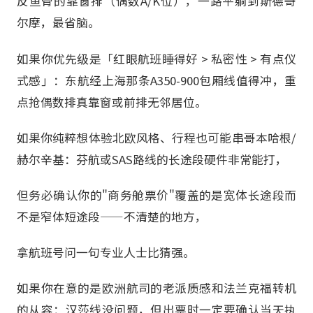
反鱼骨的靠窗排（偶数A/K位），一路平躺到斯德哥
尔摩，最省脑。
如果你优先级是「红眼航班睡得好 > 私密性 > 有点仪
式感」：东航经上海那条A350-900包厢线值得冲，重
点抢偶数排真靠窗或前排无邻居位。
如果你纯粹想体验北欧风格、行程也可能串哥本哈根/
赫尔辛基：芬航或SAS路线的长途段硬件非常能打，
但务必确认你的"商务舱票价"覆盖的是宽体长途段而
不是窄体短途段——不清楚的地方，
拿航班号问一句专业人士比猜强。
如果你在意的是欧洲航司的老派质感和法兰克福转机
的从容：汉莎线没问题，但出票时一定要确认当天执