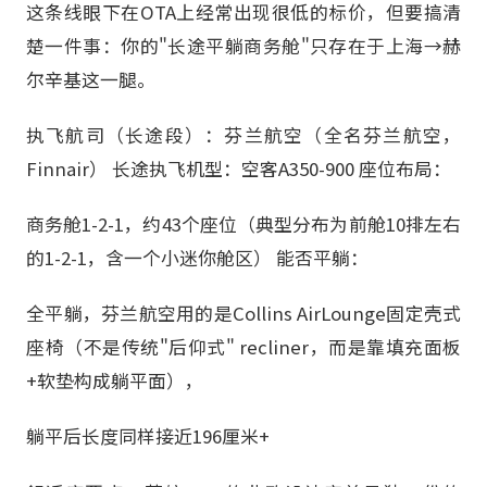
这条线眼下在OTA上经常出现很低的标价，但要搞清
楚一件事：你的"长途平躺商务舱"只存在于上海→赫
尔辛基这一腿。
执飞航司（长途段）：芬兰航空（全名芬兰航空，
Finnair） 长途执飞机型：空客A350-900 座位布局：
商务舱1-2-1，约43个座位（典型分布为前舱10排左右
的1-2-1，含一个小迷你舱区） 能否平躺：
全平躺，芬兰航空用的是Collins AirLounge固定壳式
座椅（不是传统"后仰式" recliner，而是靠填充面板
+软垫构成躺平面），
躺平后长度同样接近196厘米+