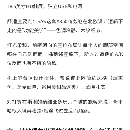
18.5英寸HD触屏，独立USB和电源
舒适度要点：SAS这套A350商务舱在北欧设计逻辑下
走的是"功能美学"——色调冷静、木纹细节、
灯光柔和，前驱朝向的座位布局让每个人的脚部空间
都在自己侧面而非插到邻座底下，所以过道侧的A/K
位反而也有不错的隐私。
机上吧台区设计得体，餐食偏北欧简约风格（烟熏
鱼、黑麦面包、浆果类甜品这类），酒单扎实。
对打算在斯堪的纳维亚多玩几个城的旅客来说，哥本
哈根入境再陆路/短途飞过去反而顺路。