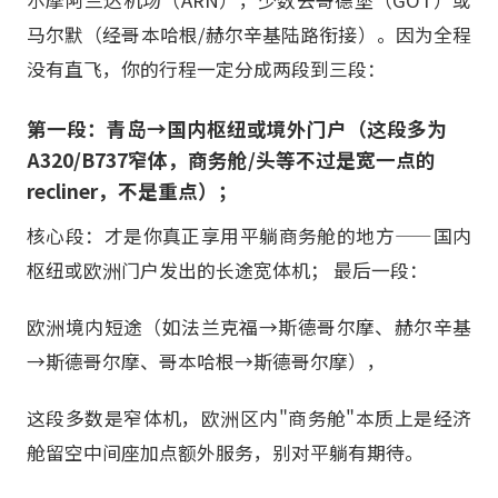
马尔默（经哥本哈根/赫尔辛基陆路衔接）。因为全程
没有直飞，你的行程一定分成两段到三段：
第一段：青岛→国内枢纽或境外门户（这段多为
A320/B737窄体，商务舱/头等不过是宽一点的
recliner，不是重点）；
核心段：才是你真正享用平躺商务舱的地方——国内
枢纽或欧洲门户发出的长途宽体机； 最后一段：
欧洲境内短途（如法兰克福→斯德哥尔摩、赫尔辛基
→斯德哥尔摩、哥本哈根→斯德哥尔摩），
这段多数是窄体机，欧洲区内"商务舱"本质上是经济
舱留空中间座加点额外服务，别对平躺有期待。