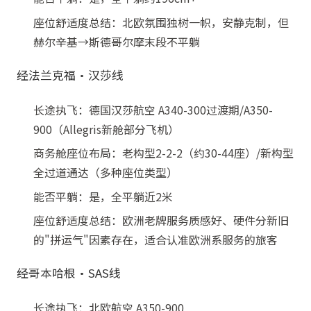
座位舒适度总结：北欧氛围独树一帜，安静克制，但
赫尔辛基→斯德哥尔摩末段不平躺
经法兰克福·汉莎线
长途执飞：德国汉莎航空 A340-300过渡期/A350-
900（Allegris新舱部分飞机）
商务舱座位布局：老构型2-2-2（约30-44座）/新构型
全过道通达（多种座位类型）
能否平躺：是，全平躺近2米
座位舒适度总结：欧洲老牌服务质感好、硬件分新旧
的"拼运气"因素存在，适合认准欧洲系服务的旅客
经哥本哈根·SAS线
长途执飞：北欧航空 A350-900