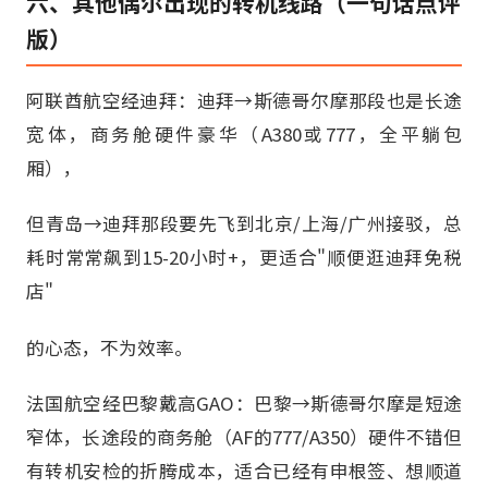
六、其他偶尔出现的转机线路（一句话点评
版）
阿联酋航空经迪拜：迪拜→斯德哥尔摩那段也是长途
宽体，商务舱硬件豪华（A380或777，全平躺包
厢），
但青岛→迪拜那段要先飞到北京/上海/广州接驳，总
耗时常常飙到15-20小时+，更适合"顺便逛迪拜免税
店"
的心态，不为效率。
法国航空经巴黎戴高GAO：巴黎→斯德哥尔摩是短途
窄体，长途段的商务舱（AF的777/A350）硬件不错但
有转机安检的折腾成本，适合已经有申根签、想顺道