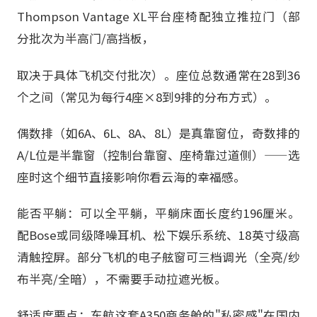
Thompson Vantage XL平台座椅配独立推拉门（部
分批次为半高门/高挡板，
取决于具体飞机交付批次）。座位总数通常在28到36
个之间（常见为每行4座×8到9排的分布方式）。
偶数排（如6A、6L、8A、8L）是真靠窗位，奇数排的
A/L位是半靠窗（控制台靠窗、座椅靠过道侧）——选
座时这个细节直接影响你看云海的幸福感。
能否平躺：可以全平躺，平躺床面长度约196厘米。
配Bose或同级降噪耳机、松下娱乐系统、18英寸级高
清触控屏。部分飞机的电子舷窗可三档调光（全亮/纱
布半亮/全暗），不需要手动拉遮光板。
舒适度要点：东航这套A350商务舱的"私密感"在国内