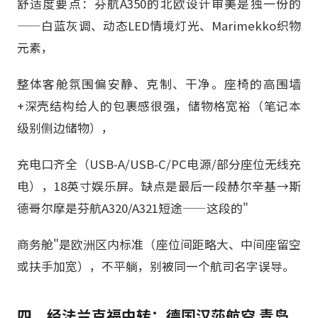
舒适度要点：芬航A350的北欧设计审美是独一份的
——白蓝灰调、动态LED情境灯光、Marimekko织物
元素，
整体客舱氛围偏安静、克制、干净。座椅的高围墙
+深壳结构给人的包裹感很强，储物格宽裕（笔记本
级别侧边储物），
充电口齐全（USB-A/USB-C/PC电源/部分座位无线充
电），18英寸娱乐屏。缺点是最后一段赫尔辛基→斯
德哥尔摩是芬航A320/A321短途——这段的"
商务舱"是欧洲区内标准（座位间距略大、中间座留空
或扶手加宽），不平躺，别被同一个航司名字误导。
四、经法兰克福中转：德国汉莎航空 青岛