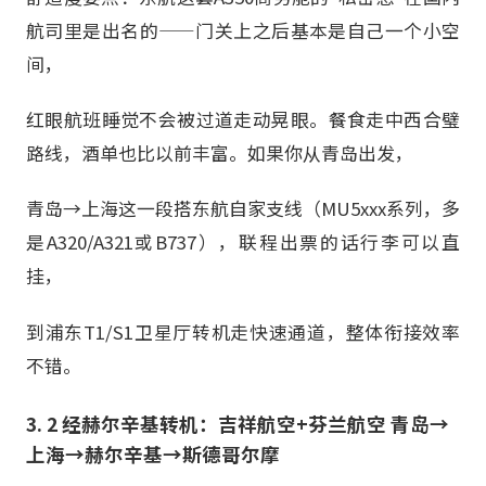
航司里是出名的——门关上之后基本是自己一个小空
间，
红眼航班睡觉不会被过道走动晃眼。餐食走中西合璧
路线，酒单也比以前丰富。如果你从青岛出发，
青岛→上海这一段搭东航自家支线（MU5xxx系列，多
是A320/A321或B737），联程出票的话行李可以直
挂，
到浦东T1/S1卫星厅转机走快速通道，整体衔接效率
不错。
3. 2 经赫尔辛基转机：吉祥航空+芬兰航空 青岛→
上海→赫尔辛基→斯德哥尔摩