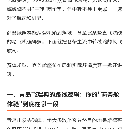
也就是说，你在2026年从青岛飞瑞典，无论买哪家，
统统绕不开"中转"两个字。但中转不等于受罪——选
对了航司和机型，
商务舱照样能从登机躺到落地，甚至比某些直飞航线
的老飞机强得多。下面就把各条主流中转线路的执飞
航司、
宽体机型、商务舱座位布局和实际舒适度逐一拆开讲
透。
一、青岛飞瑞典的路线逻辑：你的"商务舱
体验"到底在哪一段
青岛出发去瑞典，绝大多数旅客最终目的地是斯德哥
尔摩阿兰达机场（ARN），少数去哥德堡（GOT）或