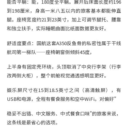
能否平躺：能，180度全平躺。展开后床面长度约196
到198厘米，身高一米八五以内的旅客基本都能伸直
腿。座椅宽度约21到23英寸，加上可调节腿托、腰靠
和独立扶手，实际睡眠曲面比纸面数据更友好。
舒适度要点：国航这套A350反鱼骨的私密性属于干线
航司第一梯队——座椅朝窗侧倾斜45度，
上半身有固定壳环绕，头顶取消了中央行李架（行李
改两侧大柜），整个前舱视觉通透感明显更好。
娱乐屏尺寸在15到18.5英寸之间（高清触屏），有
USB和电源，全程有餐食服务和空中WiFi。对偏好"
稳妥不出错、中文服务、中式餐食口味"的旅客来说，
这条线是最省心的选项。