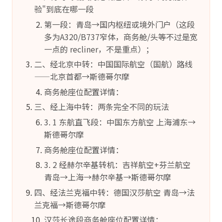
验"到底在哪一段
第一段：青岛→国内枢纽或境外门户（这段
多为A320/B737窄体，商务舱/头等不过是宽
一点的 recliner，不是重点）；
二、经北京中转：中国国际航空（国航）路线
——北京首都→斯德哥尔摩
商务舱座位配置详情：
三、经上海中转：两条完全不同的玩法
3. 1 东航直飞段：中国东方航空 上海浦东→
斯德哥尔摩
商务舱座位配置详情：
3. 2 经赫尔辛基转机：吉祥航空+芬兰航空
青岛→上海→赫尔辛基→斯德哥尔摩
四、经法兰克福中转：德国汉莎航空 青岛→法
兰克福→斯德哥尔摩
汉莎长途段商务舱座位配置详情：