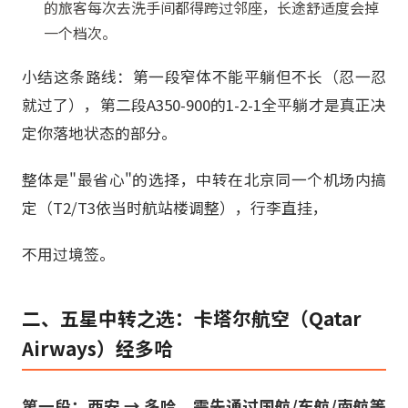
的旅客每次去洗手间都得跨过邻座，长途舒适度会掉
一个档次。
小结这条路线：第一段窄体不能平躺但不长（忍一忍
就过了），第二段A350-900的1-2-1全平躺才是真正决
定你落地状态的部分。
整体是"最省心"的选择，中转在北京同一个机场内搞
定（T2/T3依当时航站楼调整），行李直挂，
不用过境签。
二、五星中转之选：卡塔尔航空（Qatar
Airways）经多哈
第一段：西安 → 多哈，需先通过国航/东航/南航等