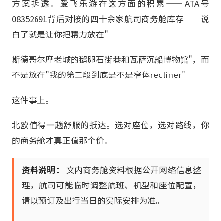
方案拆透。爱飞乐游在这方面的积累——IATA号
08352691背后对接的四十余家航司商务舱库存——说
白了就是让你把精力放在"
斯德哥尔摩老城的鹅卵石街巷和瓦萨沉船博物馆"，而
不是放在"我的第二段到底是不是窄体recliner"
这件事上。
北欧值得一趟舒服的抵达。选对座位，选对路线，你
的商务舱才真正值那个价。
资料说明：
文内商务舱资料根据公开网络信息整
理，航司可能临时调整航班、机型和座位配置，
请以预订及出行当日的实际安排为准。