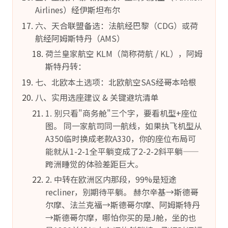
Airlines）经伊斯坦布尔
六、天合联盟备选：法航经巴黎（CDG）或荷
航经阿姆斯特丹（AMS）
荷兰皇家航空 KLM（简称荷航 / KL），阿姆
斯特丹转：
七、北欧本土选项：北欧航空SAS经哥本哈根
八、实用选座建议 & 关键避坑清单
1. 别只看"商务舱"三个字，要看机型+座位
图。 同一家航司同一航线，如果执飞机型从
A350临时换成老款A330，你的座位布局可
能就从1-2-1全平躺变成了2-2-2斜平躺——
跨洲睡觉的体验差距巨大。
2. 中转在欧洲区内那段，99%是短途
recliner，别期待平躺。 赫尔辛基→斯德哥
尔摩、法兰克福→斯德哥尔摩、阿姆斯特丹
→斯德哥尔摩，哪怕你买的是J舱，坐的也