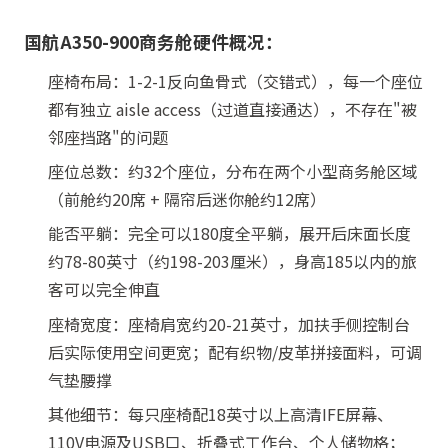
国航A350-900商务舱硬件概况：
座椅布局：1-2-1反向鱼骨式（交错式），每一个座位
都有独立 aisle access（过道直接通达），不存在"被
邻座挡路"的问题
座位总数：约32个座位，分布在两个小型商务舱区域
（前舱约20席 + 隔帘后迷你舱约12席）
能否平躺：完全可以180度全平躺，展开后床面长度
约78-80英寸（约198-203厘米），身高185以内的旅
客可以完全伸直
座椅宽度：座椅肩宽约20-21英寸，加扶手侧控制台
后实际使用空间更宽；配有织物/皮革拼接面料，可调
气垫腰撑
其他细节：每只座椅配18英寸以上高清IFE屏幕、
110V电源及USB口、折叠式工作台、个人储物格；