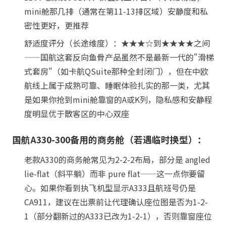
mini舱那几排（通常在第11-13排区域）安静度和私
密性更好，更推荐
舒适度评分（长途维度）：★★★☆到★★★★之间
——国航这套反向鱼骨产品虽然不是最新一代的"滑梯
式套房"（如卡航QSuite那种全封闭门），但在中欧
航线上属于成熟可靠、睡眠体验扎实的那一类，尤其
是如果你抢到mini舱靠窗的A或K列，隐私感和安静程
度明显优于散客区的中心双座
国航A330-300备用的商务舱（若遇临时换型）：
老款A330的商务舱常见为2-2-2布局，部分是 angled
lie-flat（斜平躺）而非 pure flat——这一点你要留
心。如果你看到执飞机型显示A333且航班号仍是
CA911，建议在出票前让代理确认座位图是否为1-2-
1（部分翻新过的A333已改为1-2-1），否则靠窗座位