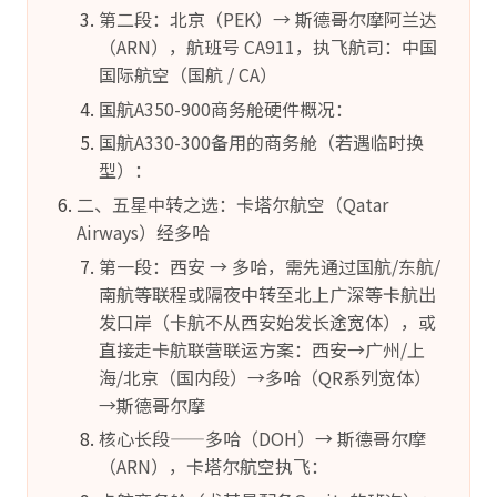
第二段：北京（PEK）→ 斯德哥尔摩阿兰达
（ARN），航班号 CA911，执飞航司：中国
国际航空（国航 / CA）
国航A350-900商务舱硬件概况：
国航A330-300备用的商务舱（若遇临时换
型）：
二、五星中转之选：卡塔尔航空（Qatar
Airways）经多哈
第一段：西安 → 多哈，需先通过国航/东航/
南航等联程或隔夜中转至北上广深等卡航出
发口岸（卡航不从西安始发长途宽体），或
直接走卡航联营联运方案：西安→广州/上
海/北京（国内段）→多哈（QR系列宽体）
→斯德哥尔摩
核心长段——多哈（DOH）→ 斯德哥尔摩
（ARN），卡塔尔航空执飞：