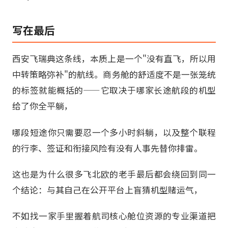
写在最后
西安飞瑞典这条线，本质上是一个"没有直飞，所以用
中转策略弥补"的航线。商务舱的舒适度不是一张笼统
的标签就能概括的——它取决于哪家长途航段的机型
给了你全平躺，
哪段短途你只需要忍一个多小时斜躺，以及整个联程
的行李、签证和衔接风险有没有人事先替你排雷。
这也是为什么很多飞北欧的老手最后都会绕回到同一
个结论：与其自己在公开平台上盲猜机型赌运气，
不如找一家手里握着航司核心舱位资源的专业渠道把