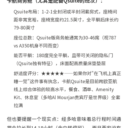
卡航商务舱（尤其是配备Qsuite的班次）：
Qsuite布局：1-2-1全封闭或半封闭套房式，座椅间
距非常宽裕，座椅宽度约21.5英寸，全平躺后床长约
79-80英寸
座位总数：Qsuite版商务舱通常为30-46席（视787
vs A350机身不同而变）
能否平躺：180度完全平躺，且带可关闭的隐私门
（Qsuite独有特征），床面配高质量床垫垫层
舒适度评分：★★★★★——如果你对"在飞机上真正
睡一觉"这件事有执念，卡航Qsuite是目前跨欧亚航
线上综合体验的较高水平，餐食、酒单、Amenity
Kit、休息室（多哈Al Mourjan贵宾厅是世界级）全套
拉满
但也要提醒一个现实点：经多哈意味着总行程时间通
常会拉长到14-18小时（含中转停留），而且西安没有