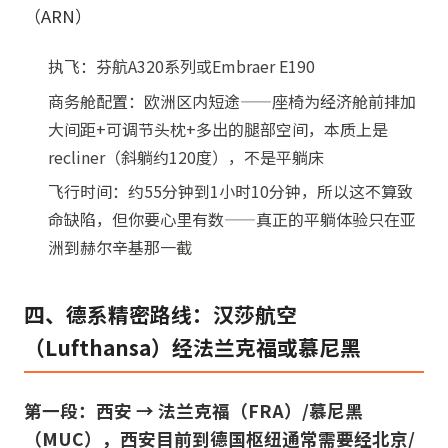
（ARN）
执飞：芬航A320系列或Embraer E190
商务舱配置：欧洲区内短途——座椅为经济舱前排加
大间距+可调节头枕+多出的腿部空间，本质上是
recliner（斜躺约120度），不是平躺床
飞行时间：约55分钟到1小时10分钟，所以这不算致
命缺陷，但你要心里有数——真正的平躺体验只在亚
洲到赫尔辛基那一截
四、德系精密路线：汉莎航空
（Lufthansa）经法兰克福或慕尼黑
第一段：西安 → 法兰克福（FRA）/慕尼黑
（MUC），西安目前到德国枢纽通常需要经北京/