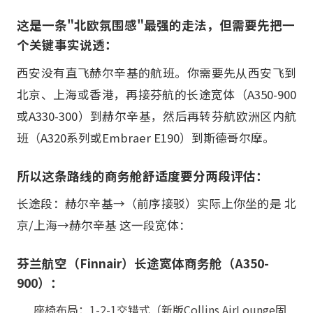
这是一条"北欧氛围感"最强的走法，但需要先把一
个关键事实说透：
西安没有直飞赫尔辛基的航班。你需要先从西安飞到
北京、上海或香港，再接芬航的长途宽体（A350-900
或A330-300）到赫尔辛基，然后再转芬航欧洲区内航
班（A320系列或Embraer E190）到斯德哥尔摩。
所以这条路线的商务舱舒适度要分两段评估：
长途段：赫尔辛基→（前序接驳）实际上你坐的是 北
京/上海→赫尔辛基 这一段宽体：
芬兰航空（Finnair）长途宽体商务舱（A350-
900）：
座椅布局：1-2-1交错式（新版Collins AirLounge固