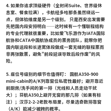
4. 如果你追求顶级硬件（全封闭Suite、世界级休
息室、餐食拉满），卡航经多哈那条虽然绕远一
点，但体验维度是另一个级别。 只是西安出发需要
先把国内段安排明白——这时候有一个懂联程结构
的专业代理就很重要，比如爱飞乐游作为IATA国际
航协和CATA中国航协成员的票务团队，能帮你把
国内联运段和长途宽体段做成一套无缝的联程票而
非两张散票，避免"前段延误导致后段作废"的风
险。
5. 座位号级别的细节也值得盯： 国航A350-900
mini-cabin的A/K列靠窗位私密性最好；避开靠近
前厨房/洗手间的第一排（光线和人员走动干扰
大）；芬航A350上避开无窗的那几排（如果有标
注）；汉莎2-2-2老款布局里，尽量选奇数排靠窗
（A/K）能减少被跨的概率。