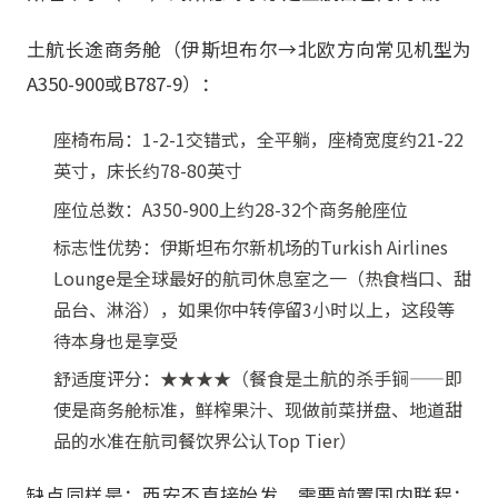
土航长途商务舱（伊斯坦布尔→北欧方向常见机型为
A350-900或B787-9）：
座椅布局：1-2-1交错式，全平躺，座椅宽度约21-22
英寸，床长约78-80英寸
座位总数：A350-900上约28-32个商务舱座位
标志性优势：伊斯坦布尔新机场的Turkish Airlines
Lounge是全球最好的航司休息室之一（热食档口、甜
品台、淋浴），如果你中转停留3小时以上，这段等
待本身也是享受
舒适度评分：★★★★（餐食是土航的杀手锏——即
使是商务舱标准，鲜榨果汁、现做前菜拼盘、地道甜
品的水准在航司餐饮界公认Top Tier）
缺点同样是：西安不直接始发，需要前置国内联程；