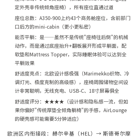
定外壳非传统倾角座椅），所有座位直通过道
座位总数：A350-900上约43个商务舱座位，含前部门
口后方的mini-cabin（更小更私密）
能否平躺：是——虽然不是传统"座椅往后倒"的机械
动作，而是通过底座抬升+翻板展开形成平躺面，配
软垫和Mattress Topper，实际睡眠体验可以达到全
平躺效果
舒适度亮点：北欧设计感极强（Marimekko织物、冷
调灯光、极度克制的高级感），座椅周围储物空间设
计非常聪明，无线充电、USB-C、18寸屏幕俱全
舒适度评分：★★★★（设计感和隐私感一流，但如
果你偏好"传统厚垫全倾角躺椅"的手感，AirLounge
的硬壳感可能需要5分钟适应）
欧洲区内衔接段：赫尔辛基（HEL）→ 斯德哥尔摩