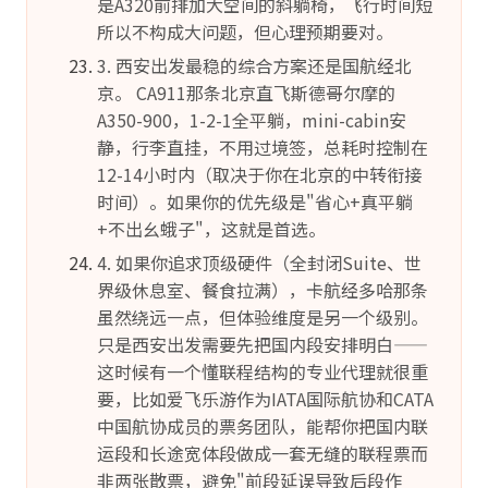
是A320前排加大空间的斜躺椅，飞行时间短
所以不构成大问题，但心理预期要对。
3. 西安出发最稳的综合方案还是国航经北
京。 CA911那条北京直飞斯德哥尔摩的
A350-900，1-2-1全平躺，mini-cabin安
静，行李直挂，不用过境签，总耗时控制在
12-14小时内（取决于你在北京的中转衔接
时间）。如果你的优先级是"省心+真平躺
+不出幺蛾子"，这就是首选。
4. 如果你追求顶级硬件（全封闭Suite、世
界级休息室、餐食拉满），卡航经多哈那条
虽然绕远一点，但体验维度是另一个级别。
只是西安出发需要先把国内段安排明白——
这时候有一个懂联程结构的专业代理就很重
要，比如爱飞乐游作为IATA国际航协和CATA
中国航协成员的票务团队，能帮你把国内联
运段和长途宽体段做成一套无缝的联程票而
非两张散票，避免"前段延误导致后段作