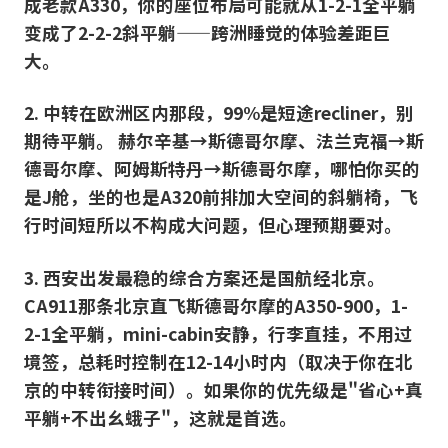
成老款A330，你的座位布局可能就从1-2-1全平躺
变成了2-2-2斜平躺——跨洲睡觉的体验差距巨
大。
2. 中转在欧洲区内那段，99%是短途recliner，别
期待平躺。 赫尔辛基→斯德哥尔摩、法兰克福→斯
德哥尔摩、阿姆斯特丹→斯德哥尔摩，哪怕你买的
是J舱，坐的也是A320前排加大空间的斜躺椅，飞
行时间短所以不构成大问题，但心理预期要对。
3. 西安出发最稳的综合方案还是国航经北京。
CA911那条北京直飞斯德哥尔摩的A350-900，1-
2-1全平躺，mini-cabin安静，行李直挂，不用过
境签，总耗时控制在12-14小时内（取决于你在北
京的中转衔接时间）。如果你的优先级是"省心+真
平躺+不出幺蛾子"，这就是首选。