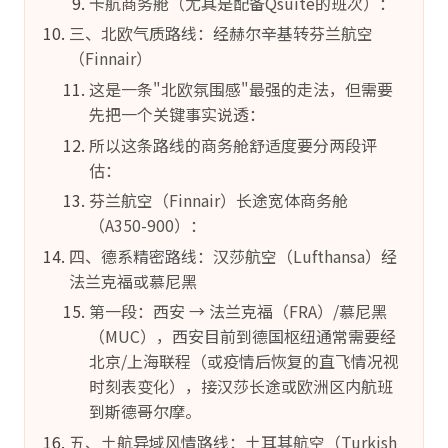
卡航商务舱（尤其是配备Qsuite的班次）：
三、北欧气质路线：经赫尔辛基转芬兰航空
（Finnair）
这是一条"北欧氛围感"最强的走法，但需要
先把一个关键事实说透：
所以这条路线的商务舱舒适度要分两段评
估：
芬兰航空（Finnair）长途宽体商务舱
（A350-900）：
四、德系精密路线：汉莎航空（Lufthansa）经
法兰克福或慕尼黑
第一段：西安 → 法兰克福（FRA）/慕尼黑
（MUC），西安目前到德国枢纽通常需要经
北京/上海联程（或疫情后恢复的直飞情况视
时刻表变化），接汉莎长途或欧洲区内航班
到斯德哥尔摩。
五、土航异域风情路线：土耳其航空（Turkish