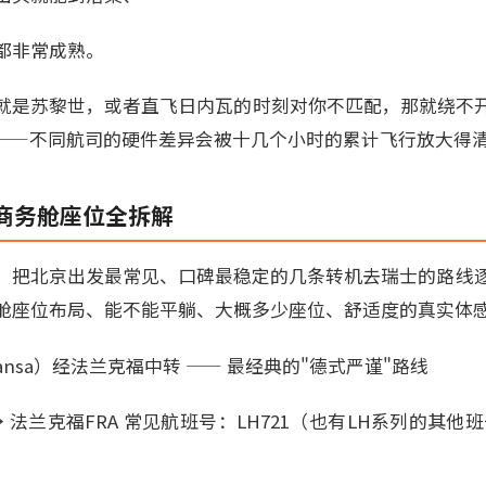
都非常成熟。
就是苏黎世，或者直飞日内瓦的时刻对你不匹配，那就绕不
"——不同航司的硬件差异会被十几个小时的累计飞行放大得
商务舱座位全拆解
组，把北京出发最常见、口碑最稳定的几条转机去瑞士的路线
舱座位布局、能不能平躺、大概多少座位、舒适度的真实体
thansa）经法兰克福中转 —— 最经典的"德式严谨"路线
→ 法兰克福FRA 常见航班号：LH721（也有LH系列的其他