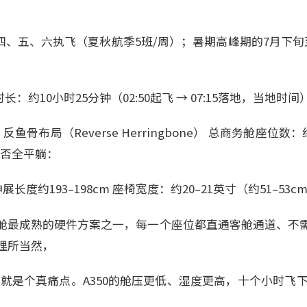
、四、五、六执飞（夏秋航季5班/周）；暑期高峰期的7月下
：约10小时25分钟（02:50起飞 → 07:15落地，当地时间
反鱼骨布局（Reverse Herringbone） 总商务舱座位数：
能否全平躺：
长度约193–198cm 座椅宽度：约20–21英寸（约51–53
舱最成熟的硬件方案之一，每一个座位都直通客舱通道、不
理所当然，
局里就是个真痛点。A350的舱压更低、湿度更高，十个小时飞下