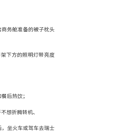
给商务舱准备的被子枕头
李架下方的照明灯带亮度
和餐后热饮；
于不想折腾转机、
后，坐火车或驾车去瑞士