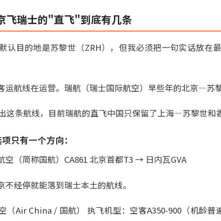
京飞瑞士的"直飞"到底有几条
默认目的地是苏黎世（ZRH），但我必须把一句实话放在最前
运航线在运营。瑞航（瑞士国际航空）早些年的北京—苏黎世直飞
已经退出这条航线，目前瑞航的直飞中国只保留了上海—苏黎世和
选项只有一个方向：
（简称国航）CA861 北京首都T3 → 日内瓦GVA
京不经停就能落到瑞士本土的航线。
Air China / 国航） 执飞机型：空客A350-900（机龄