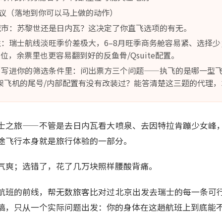
议（落地到你可以马上做的动作）
地城市：苏黎世还是日内瓦？这决定了你直飞选项的有无。
弹性：瑞士航线淡旺季价差极大，6–8月旺季商务舱容易紧、选择少；
位，余票里也更容易翻到好的反鱼骨/Qsuite配置。
布局"写进你的筛选条件里：问出票方三个问题——执飞的是哪一型飞机
？这架飞机的尾号/内部配置有没有改装过？能答清楚这三题的代理
士之旅——不管是去日内瓦看大喷泉、去因特拉肯蹦少女峰
途飞行本身就是旅行体验的一部分。
气爽；选错了，花了几万块照样腰酸背痛。
航班的前线，帮无数旅客比对过北京出发去瑞士的每一条可
稿，只从一个实际问题出发：你的身体在这趟航班上到底能不