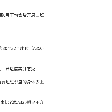
旬至8月下旬会增开周二班
）
约30至32个座位（A350-
cm） 舒适度实测感受：
需要迈过邻座的身体去上
来比老款A330明显不容