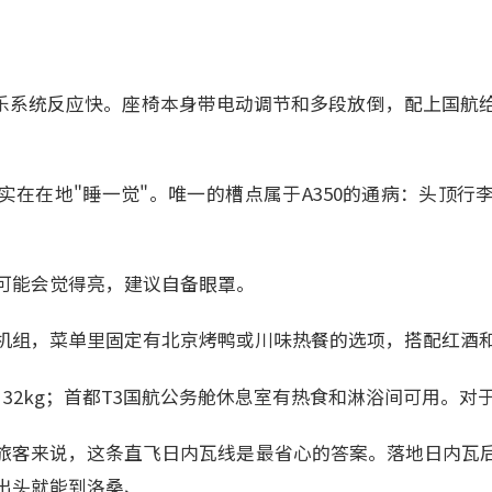
，娱乐系统反应快。座椅本身带电动调节和多段放倒，配上国航
实在在地"睡一觉"。唯一的槽点属于A350的通病：头顶行
可能会觉得亮，建议自备眼罩。
机组，菜单里固定有北京烤鸭或川味热餐的选项，搭配红酒
32kg；首都T3国航公务舱休息室有热食和淋浴间可用。对
旅客来说，这条直飞日内瓦线是最省心的答案。落地日内瓦
出头就能到洛桑、