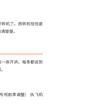
开转机了。而转机恰恰是
清清楚楚。
逐一拆开讲。每条都说到
感。
班号视航季调整） 执飞机