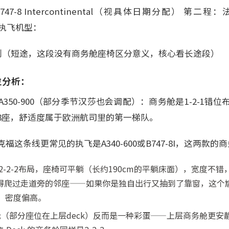
音747-8 Intercontinental（视具体日期分配） 第二
 执飞机型：
系列（短途，这段没有商务舱座椅区分意义，核心看长途段）
位分析：
350-900（部分季节汉莎也会调配）：商务舱是1-2-1错
约48座，舒适度属于欧洲航司里的第一梯队。
这条线更常见的执飞是A340-600或B747-8I，这两款
舱是2-2-2布局，座椅可平躺（长约190cm的平躺床面），宽度不错，
得爬过走道旁的邻座——如果你是独自出行又抽到了靠窗，这个
，密度偏高。
小客舱（部分座位在上层deck）反而是一种彩蛋——上层商务舱更