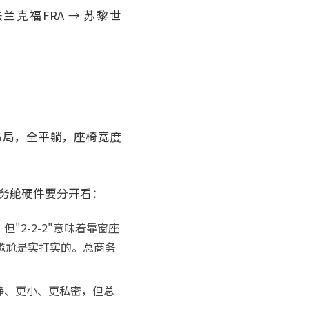
程：法兰克福FRA → 苏黎世
位布局，全平躺，座椅宽度
的商务舱硬件要分开看：
但"2-2-2"意味着靠窗座
尴尬是实打实的。总商务
安静、更小、更私密，但总