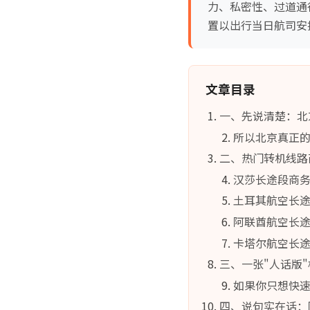
力、私密性、过道通
置以出行当日航司安
文章目录
一、先说清楚：北
所以北京真正
二、热门转机线路
汉莎长途段商
土耳其航空长
阿联酋航空长
卡塔尔航空长
三、一张"人话版
如果你只想快
四、说句实在话：