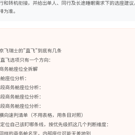
行和转机衔接，并给出单人、同行及长途睡眠需求下的选座建议
排为准。
京飞瑞士的"直飞"到底有几条
的直飞选项只有一个方向：
商务舱座位全拆解
务舱座位分析：
途段商务舱座位分析：
途段商务舱座位分析：
途段商务舱座位分析：
"横向速判清单（不用表格，用条目对照）
速定位自己该盯哪条线，按优先级抓这几个判断维度：
同样的商务舱名字，内部座位可能天差地别