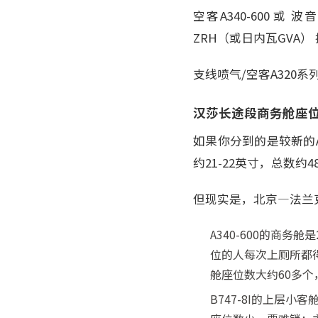
空客A340-600 或 波
ZRH（或日内瓦GVA）
支线喷气/空客A320
汉莎长途段商务舱座
如果你分到的是较新的A
约21-22英寸，总数
但现实是，北京—法兰克福
A340-600的商务
位的人每次上厕所都
舱座位数大约60多个
B747-8I的上层