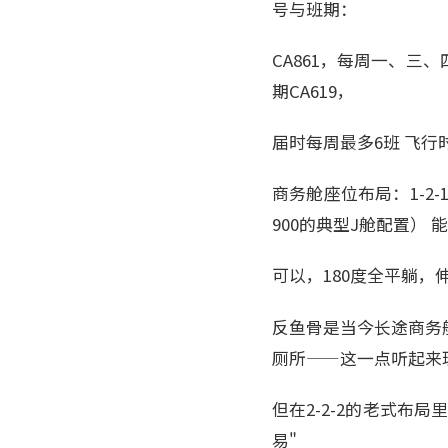
号与班期：
CA861，每周一、三
期CA619，
届时每周最多6班 飞行时长
商务舱座位布局：1-2-1 
900的典型J舱配置） 
可以，180度全平躺，伸展
反鱼骨是当今长途商务
厕所——这一点听起来
但在2-2-2的老式布
易"