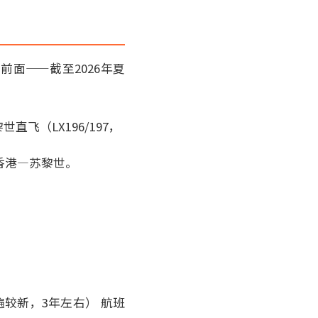
面——截至2026年夏
（LX196/197，
香港—苏黎世。
普遍较新，3年左右） 航班