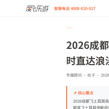
爱飞乐游
2026成都飞土耳其商务舱白皮书：躺平10小
客服电话 4008-820-827
2026
时直达浪
专属顾问 · 柱子
·
2026
📌 核心要点
2026成都飞土耳
都直飞土耳其伊斯坦