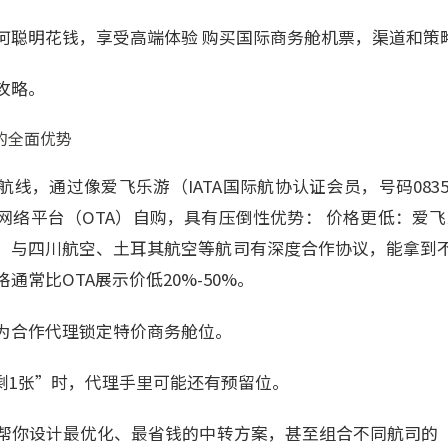
何聪明花钱，享受高端体验 购买国际商务舱机票，渠道和策
攻略。
的全面优势
线，通过像爱飞乐游（IATA国际航协认证会员，号码0835
络平台（OTA）自购，具有压倒性优势： 价格更低：爱飞乐游
，与四川航空、土耳其航空等航司有深度合作协议，能拿到
通常比OTA展示价低20%-50%。
为合作代理锁定特价商务舱位。
仅剩1张”时，代理手里可能还有预留位。
帮你设计最优化、最省钱的中转方案，甚至组合不同航司的