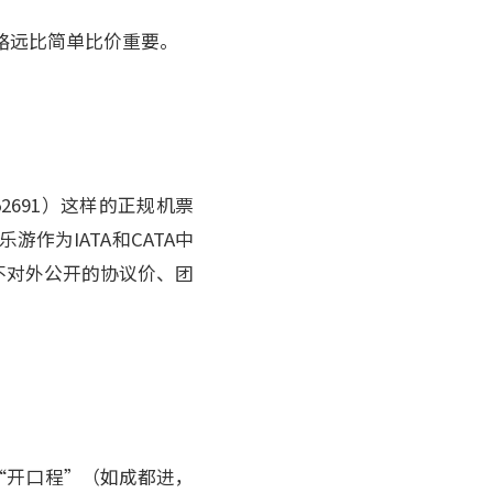
略远比简单比价重要。
2691）这样的正规机票
作为IATA和CATA中
不对外公开的协议价、团
“开口程”（如成都进，