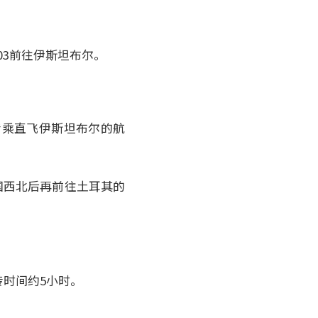
03前往伊斯坦布尔。
转乘直飞伊斯坦布尔的航
国西北后再前往土耳其的
转时间约5小时。
活。