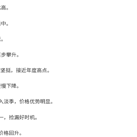
比高。
适中。
涨。
逐步攀升。
格坚挺，接近年度高点。
缓慢下降。
进入淡季，价格优势明显。
之一，捡漏好时机。
价格回升。