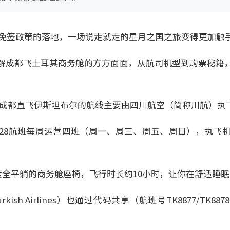
对华免签政策的落地，一场说走就走的星月之国之旅变得更加触
解成都飞土耳其商务舱的方方面面，从航司机型到购票秘籍
，成都直飞伊斯坦布尔的航线主要由四川航空（简称川航）执
U3828航班每周运营四班（周一、周三、周五、周日），执飞机型
0度全平躺的商务舱座椅，飞行时长约10小时，让你在舒适睡
ish Airlines）也通过代码共享（航班号TK8877/TK