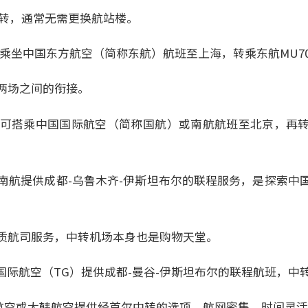
中转，通常无需更换航站楼。
）：乘坐中国东方航空（简称东航）航班至上海，转乘东航MU7
两场之间的衔接。
X）：可搭乘中国国际航空（简称国航）或南航航班至北京，再
：南航提供成都-乌鲁木齐-伊斯坦布尔的联程服务，是探索中
质航司服务，中转机场本身也是购物天堂。
国际航空（TG）提供成都-曼谷-伊斯坦布尔的联程航班，中
亚航空或大韩航空提供经首尔中转的选项，航网密集，时间灵