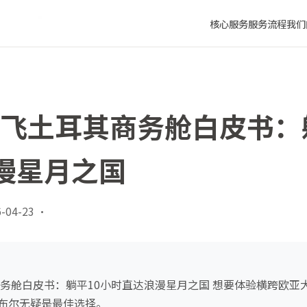
时直达浪漫星月之国
核心服务
服务流程
我们
成都飞土耳其商务舱白皮书：
漫星月之国
-04-23
·
其商务舱白皮书：躺平10小时直达浪漫星月之国 想要体验横跨欧
布尔无疑是最佳选择。