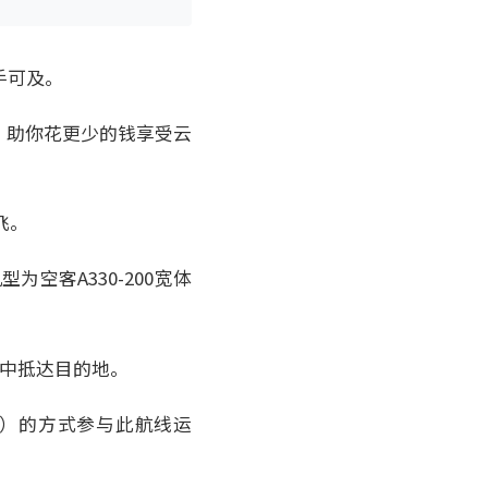
手可及。
，助你花更少的钱享受云
飞。
为空客A330-200宽体
眠中抵达目的地。
8878）的方式参与此航线运