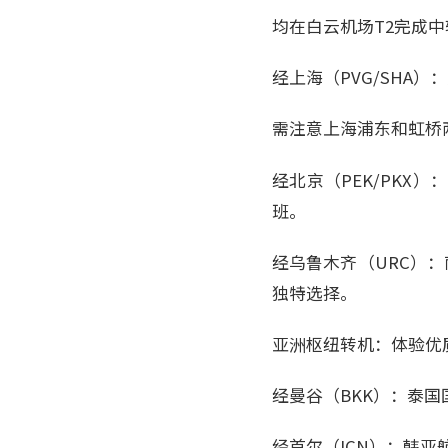
均在白云机场T2完成
经上海（PVG/SHA
需注意上海浦东和虹桥
经北京（PEK/PK
班。
经乌鲁木齐（URC）
独特选择。
亚洲枢纽转机：体验优
经曼谷（BKK）：泰国
经首尔（ICN）：韩