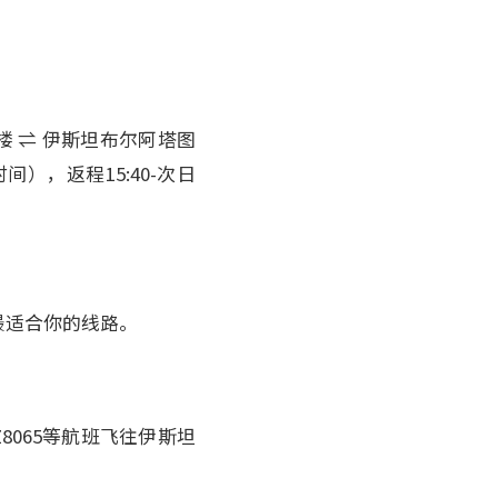
。
楼 ⇌ 伊斯坦布尔阿塔图
地时间），返程15:40-次日
最适合你的线路。
065等航班飞往伊斯坦