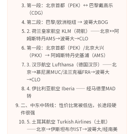
第一段：北京首都（PEK）↔ 巴黎戴高乐
（CDG）
第二段：巴黎/欧洲枢纽 → 波哥大BOG
2. 荷兰皇家航空 KLM（荷航）——北京↔阿
姆斯特丹AMS→波哥大→CLO
第一段：北京首都（PEK）/北京大兴
（PKX）→ 阿姆斯特丹史基浦（AMS）
3. 汉莎航空 Lufthansa（德国汉莎）——北
京→慕尼黑MUC/法兰克福FRA→波哥大
→CLO
4. 伊比利亚航空 Iberia —— 经马德里MAD
转
二、中东中转线：性价比常被低估，长途段硬
件很强
5. 土耳其航空 Turkish Airlines（土航）
——北京→伊斯坦布尔IST→波哥大/经南美