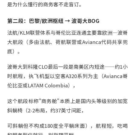
是为什么懂行的商务客不走盲订。
第二段：巴黎/欧洲枢纽 → 波哥大BOG
法航/KLM联营体系与哥伦比亚连通主要靠欧洲—波哥
大航段（多由法航、荷航联营或Avianca代码共享兜
底）。
波哥大到科隆CLO最后一段是南美区内短途——约1小
时航程，执飞机型以空客A320系列为主（Avianca哥
伦比亚或LATAM Colombia），
这个航段标称"商务舱"本质上是国内头等级别的加宽
斜躺椅（2-2布局，约37英寸间距，
可斜躺但不构成180度全平躺床面），航程短，吃喝
和服务到位就行，别指望平躺。