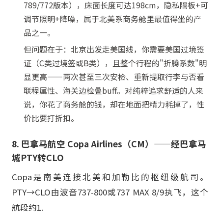
789/772版本），床面长度可达198cm，隐私隔板+可
调节照明+降噪，属于北美系商务舱里最值得坐的产
品之一。
但问题在于：北京出发走美国线，你需要美国过境签
证（C类过境签或B类），且整个行程的"折腾系数"明
显更高——两次甚至三次安检、重新提取行李与否看
联程属性、海关边检叠buff。对纯粹追求舒适的人来
说，你花了商务舱的钱，却在地面把精力耗掉了，性
价比要打折扣。
8. 巴拿马航空 Copa Airlines（CM）——经巴拿马
城PTY转CLO
Copa是南美连接北美和加勒比的枢纽级航司。
PTY→CLO由波音737-800或737 MAX 8/9执飞，这个
航段约1.