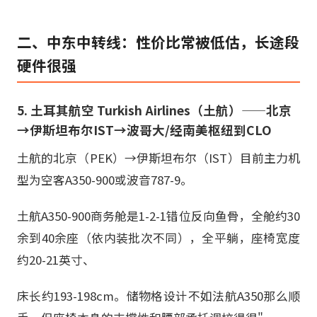
二、中东中转线：性价比常被低估，长途段
硬件很强
5. 土耳其航空 Turkish Airlines（土航）——北京
→伊斯坦布尔IST→波哥大/经南美枢纽到CLO
土航的北京（PEK）→伊斯坦布尔（IST）目前主力机
型为空客A350-900或波音787-9。
土航A350-900商务舱是1-2-1错位反向鱼骨，全舱约30
余到40余座（依内装批次不同），全平躺，座椅宽度
约20-21英寸、
床长约193-198cm。储物格设计不如法航A350那么顺