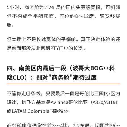
5小时，商务舱为2-2布局的国内头等级宽椅，可斜躺
但不构成全平躺床面，座位约8～12席，够宽够舒
服，
但本质上不是长途宽体的平躺舱。真正决定体验的还
是前面那段从北京到PTY门户的长途。
四、南美区内最后一段（波哥大BOG↔科
隆CLO）：别对"商务舱"期待过度
不管你走哪条线，只要最后一段是哥伦比亚国内/区内
短途，执飞方基本是Avianca哥伦比亚（A320/A319）
或LATAM Colombia同款窄体。
商务舱座位通常在前3～4排，2-2布局，间距约36～