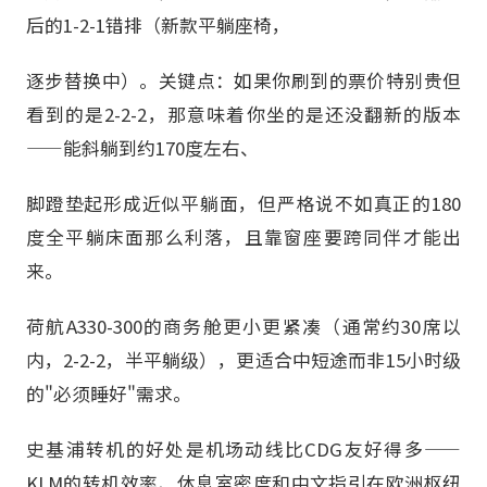
后的1-2-1错排（新款平躺座椅，
逐步替换中）。关键点：如果你刷到的票价特别贵但
看到的是2-2-2，那意味着你坐的是还没翻新的版本
——能斜躺到约170度左右、
脚蹬垫起形成近似平躺面，但严格说不如真正的180
度全平躺床面那么利落，且靠窗座要跨同伴才能出
来。
荷航A330-300的商务舱更小更紧凑（通常约30席以
内，2-2-2，半平躺级），更适合中短途而非15小时级
的"必须睡好"需求。
史基浦转机的好处是机场动线比CDG友好得多——
KLM的转机效率、休息室密度和中文指引在欧洲枢纽