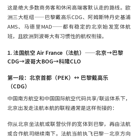
这是绝大多数商务客和休闲高端客默认走的路线。欧
洲三大枢纽——巴黎戴高乐CDG、阿姆斯特丹史基浦
AMS、马德里MAD——都有稳定的北京始发宽体航
班，且欧洲到波哥大有习惯性的航权衔接。
1. 法国航空 Air France（法航）——北京→巴黎
CDG→波哥大BOG→科隆CLO
第一段：北京首都（PEK）↔ 巴黎戴高乐
（CDG）
中国南方航空和中国国际航空代码共享/联运体系下，
北京出发走法航本航的联程通常是这样衔接的：
你从北京坐法航或联营伙伴的宽体到巴黎，再由法航
或合作航司继续南下。法航当前执飞巴黎—北京方向