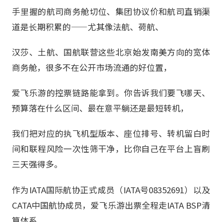
手里握的航司商务舱切位、集团协议价和航司直销渠
道是长期积累的——尤其像法航、荷航、
汉莎、土航、国航联营这些北京始发南美方向的宽体
商务舱，很多不在公开市场流通的好位置，
爱飞乐游的控票链路能拿到。你告诉我们要飞哪天、
预算落在什么区间、最在意平躺还是最短转机，
我们把对应的执飞机型版本、座位排号、转机留白时
间和联程风险一次性筛干净，比你自己在平台上盲刷
三天强得多。
作为IATA国际航协正式成员（IATA号08352691）以及
CATA中国航协成员，爱飞乐游出票全程走IATA BSP清
算体系，