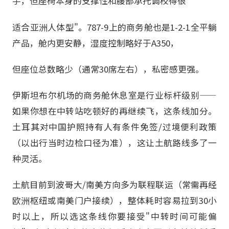
手，但座椅本身的支撑性和腰部承托调校得很"
适合亚洲人体型"。787-9上的商务舱也是1-2-1全平躺
产品，舱内更安静，湿度控制略好于A350，
但座位总数略少（通常30席左右），私密感更强。
伊斯坦布尔机场的商务舱休息室是行业标杆级别——
如果你想在中转站吃顿好的再继续飞，这条线加分。
土耳其对中国护照持有人有条件免签/过境便利政策
（以出行当时边检口径为准），这让土航路线多了一
种灵活。
土航目前到波哥大/南美方向多为联程联运（常需再经
欧洲枢纽或南美门户接续），整体耗时容易拉到30小
时以上，所以选这条线你要接受"中转时间可能偏