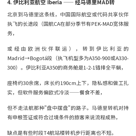
4. 伊比利亚航空 Iberia —— 经马德里MAD转
北京到马德里这条线，中国国际航空或代码共享伙伴
执飞的长途段（国航CA在部分季节有PEK-MAD宽体服
务，
或经由欧洲伙伴联运），转到伊比利亚的
Madrid→Bogotá段（执飞机型多为A350-900或A330-
300）。伊比利亚A350的商务舱是1-2-1错排全平躺，
座椅约30余席，床长约190cm上下，隐私感和做工扎
实，但软件服务偏欧式冷淡——餐食不差，
但不走法航那种"盘中摆盘"的路子。马德里转机对持
有申根签证或符合过境条件的旅客来说流程成熟，
缺点是有些时段T4航站楼转机步行距离也不短。