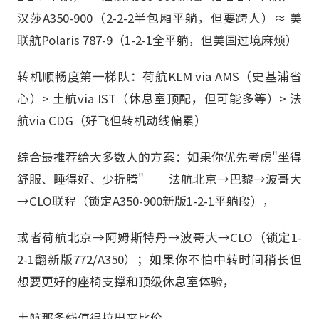
汉莎A350-900（2-2-2半包厢平躺，但要跨人）≈ 美
联航Polaris 787-9（1-2-1全平躺，但美国过境麻烦）
转机顺畅度第一梯队：荷航KLM via AMS（史基浦省
心）> 土航via IST（休息室顶配，但可能多等）> 法
航via CDG（好飞但转机动线偏累）
综合最推荐给大多数人的方案：如果你优先考虑"坐得
舒服、睡得好、少折腾"——法航北京→巴黎→波哥大
→CLO联程（锁定A350-900新版1-2-1平躺段），
或者荷航北京→阿姆斯特丹→波哥大→CLO（锁定1-
2-1翻新版772/A350）；如果你不怕中转时间稍长但
想要更好的座椅支撑和顶级休息室体验，
土航那条线值得拉出来比价。