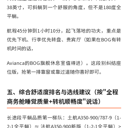
38英寸，可斜躺到一个舒服的角度，但不是180度全
平躺。
航程45分钟到1小时10分，起飞落地的功夫，重点是
优先下机、行李优先转盘、贵宾厅（如果在BOG有转
机时间的话，
Avianca的BOG旗舰休息室值得进）。这段别纠结座
位版，抢第一排靠窗或靠过道随你喜好即可。
五、综合舒适度排名与选线建议（按"全程
商务舱睡觉质量+转机顺畅度"说话）
长途段平躺品质第一梯队：土航A350-900/787-9（1-
2-1全平躺）≈ 法航A350-900新版（1-2-1全平躺）>