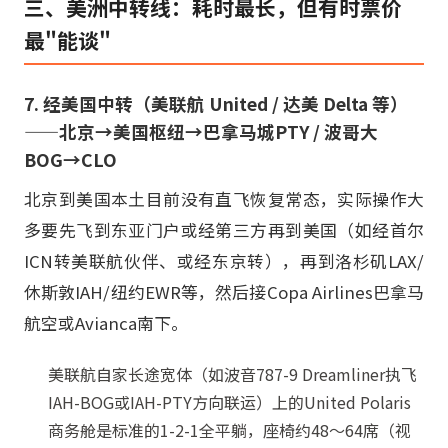
三、美洲中转线：耗时最长，但有时票价
最"能谈"
7. 经美国中转（美联航 United / 达美 Delta 等）
——北京→美国枢纽→巴拿马城PTY / 波哥大
BOG→CLO
北京到美国本土目前没有直飞恢复常态，实际操作大
多要先飞到东亚门户或经第三方再到美国（如经首尔
ICN转美联航伙伴、或经东京转），再到洛杉矶LAX/
休斯敦IAH/纽约EWR等，然后接Copa Airlines巴拿马
航空或Avianca南下。
美联航自家长途宽体（如波音787-9 Dreamliner执飞
IAH-BOG或IAH-PTY方向联运）上的United Polaris
商务舱是标准的1-2-1全平躺，座椅约48～64席（视