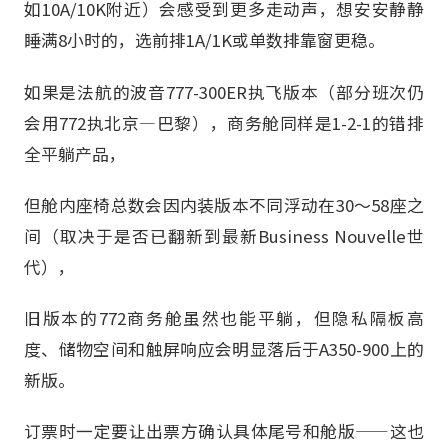
如10A/10K附近）会感受到更多走动声，想安安静静
睡满8小时的，选前排1A/1K或单数排靠窗更稳。
如果是法航的波音777-300ER执飞版本（部分班次仍
会用772执北京—巴黎），商务舱同样是1-2-1的错排
全平躺产品，
但舱内座椅总数会因内装版本不同浮动在30～58座之
间（取决于是否已翻新到最新Business Nouvelle世
代），
旧版本的772商务舱虽然也能平躺，但隐私隔板高
度、储物空间和触屏响应会明显落后于A350-900上的
新版。
订票时一定要让出票方确认具体尾号和舱版——这也