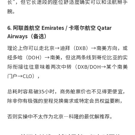
长"，但它长途段的座位舒适度确实可以和法航掰手
腕。
6. 阿联酋航空 Emirates / 卡塔尔航空 Qatar
Airways（备选）
理论上你可以走北京→迪拜（DXB）→南美方向，或
经多哈（DOH）→南美，但这两条线到哥伦比亚的实
际衔接往往意味着两次中转（DXB/DOH→某个南美
门户→CLO），
总耗时容易破35小时，商务舱票价也不见得更便宜，
除非你有极强的里程兑换需求或特定会员权益要刷，
否则实操中不太作为北京—科隆的最优解推荐。