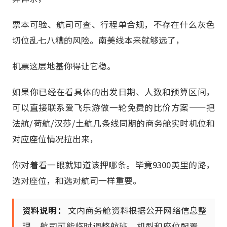
票本可验、航司可查、行程单合规，不存在什么灰色
切位乱七八糟的风险。南美线本来就够远了，
机票这层地基你得让它稳。
如果你已经在看具体的出发日期、人数和预算区间，
可以直接联系爱飞乐游做一轮免费的比价方案——把
法航/荷航/汉莎/土航几条线同期的商务舱实时机位和
对应座位情况拉出来，
你对着看一眼就知道该押哪条。毕竟9300英里的路，
选对座位，和选对航司一样重要。
资料说明：
文内商务舱资料根据公开网络信息整
理，航司可能临时调整航班、机型和座位配置，