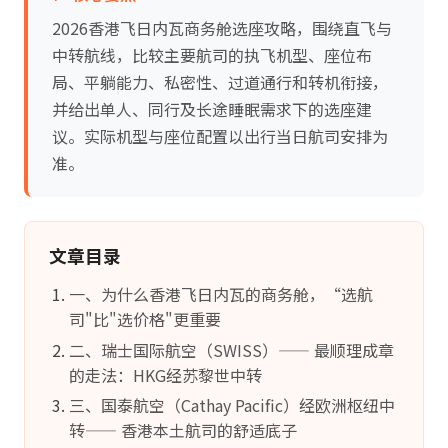
2026香港飞日内瓦商务舱选座攻略，围绕直飞与
中转航线，比较主要航司的执飞机型、座位布
局、平躺能力、私密性、过道通行和转机衔接，
并给出单人、同行及长途睡眠需求下的选座建
议。实际机型与座位配置以出行当日航司安排为
准。
文章目录
一、为什么香港飞日内瓦的商务舱，“选航
司"比"选价格"更重要
二、瑞士国际航空（SWISS）—— 最顺理成章
的走法：HKG经苏黎世中转
三、国泰航空（Cathay Pacific）经欧洲枢纽中
转—— 香港本土航司的舒适底子