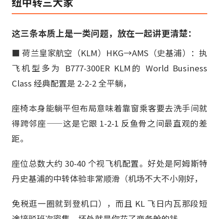
纽中转三大家
这三条本质上是一类问题，放在一起讲更清楚：
■ 荷兰皇家航空（KLM）HKG→AMS（史基浦）：执
飞机型多为 B777-300ER KLM的 World Business
Class 经典配置是 2-2-2 全平躺，
座椅本身能躺平但布局意味着靠窗乘客要去洗手间就
得跨邻座——这是它跟 1-2-1 反鱼骨之间最直观的差
距。
座位总数大约 30-40 个视飞机配置。好处是阿姆斯特
丹史基浦的中转体验非常顺滑（机场不大不小刚好，
免税逛一圈就到登机口），而且 KL 飞日内瓦那段短
途接驳班次密集。坏处就是你花了商务舱的钱，