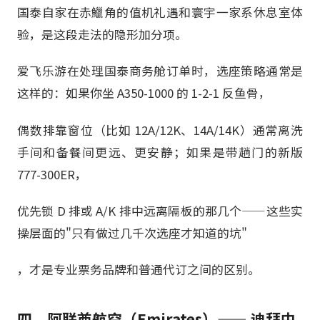
国泰自家在赤鱲角的值机礼遇和寰宇一家系休息室体
验，是这段走法的隐形加分项。
爱飞乐游在处理国泰商务舱订单时，选座策略通常是
这样的：如果你坐 A350-1000 的 1-2-1 反鱼骨，
偶数排靠窗位（比如 12A/12K、14A/14K）通常离洗
手间和备餐间更远、更安静；如果是带趟门的新版
777-300ER，
优先锁 D 排或 A/K 排中远离隔板的那几个——这些实
操层面的"只有做过几千次选座才知道的坑"
，才是专业票务品牌和普通代订之间的区别。
四、阿联酋航空（Emirates）—— 迪拜中