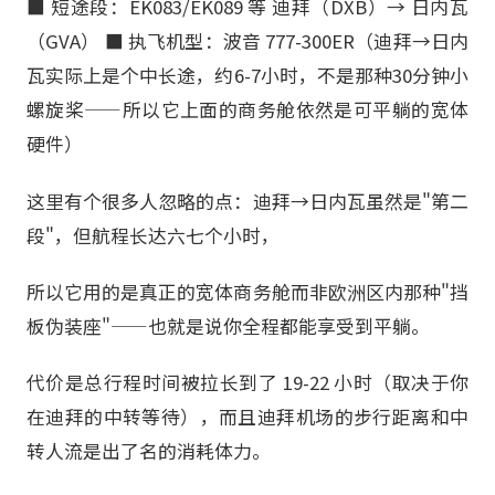
■ 短途段：EK083/EK089 等 迪拜（DXB）→ 日内瓦
（GVA） ■ 执飞机型：波音 777-300ER（迪拜→日内
瓦实际上是个中长途，约6-7小时，不是那种30分钟小
螺旋桨——所以它上面的商务舱依然是可平躺的宽体
硬件）
这里有个很多人忽略的点：迪拜→日内瓦虽然是"第二
段"，但航程长达六七个小时，
所以它用的是真正的宽体商务舱而非欧洲区内那种"挡
板伪装座"——也就是说你全程都能享受到平躺。
代价是总行程时间被拉长到了 19-22 小时（取决于你
在迪拜的中转等待），而且迪拜机场的步行距离和中
转人流是出了名的消耗体力。