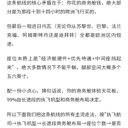
这条航线的核心矛盾在于：你花的商务舱钱，绝大部
分是为那段十到十四小时的跨洲飞行买的，
但最后一程进日内瓦（无论你从苏黎世、巴黎、法兰
克福、阿姆斯特丹还是迪拜转）全都是欧洲区内短
途，
座位本质上是"经济舱硬件+优先待遇+中间座挡起
来”，绝大多数情况下不能平躺，腿部空间大概多个
五六英寸，
配一份小点心。换句话说，你的商务舱体验天花板，
99%由长途段的执飞机型和商务舱布局决定。
所以下面我们把这条航线的所有主流走法，按"执飞航
司→执飞机型→长途段商务舱布局→座位个数→是否