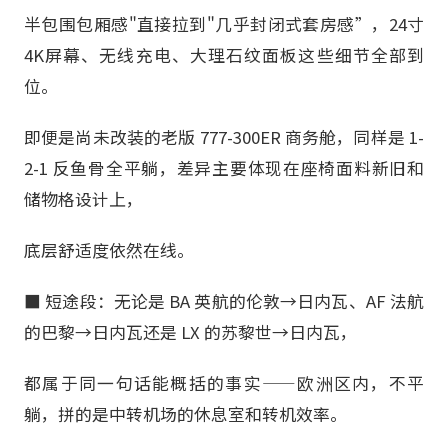
半包围包厢感"直接拉到"几乎封闭式套房感”，24寸
4K屏幕、无线充电、大理石纹面板这些细节全部到
位。
即便是尚未改装的老版 777-300ER 商务舱，同样是 1-
2-1 反鱼骨全平躺，差异主要体现在座椅面料新旧和
储物格设计上，
底层舒适度依然在线。
■ 短途段：无论是 BA 英航的伦敦→日内瓦、AF 法航
的巴黎→日内瓦还是 LX 的苏黎世→日内瓦，
都属于同一句话能概括的事实——欧洲区内，不平
躺，拼的是中转机场的休息室和转机效率。