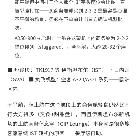
能平躺但中间排三个人那个"3"字头座位会让你一直
被邻座打扰——买商务舱却买到 2-3-2 是最容易心理
不平衡的场景，务必在下单前让出票方确认机型批
次。
A350-900 执飞时：土航在这架机上的商务舱为 2-2-2
错位排列（staggered），全平躺，大约 28-32 个座
位。
■ 短途段：TK1917 等 伊斯坦布尔（IST）→ 日内瓦
（GVA） ■ 执飞机型：空客 A320/A321 系列——欧洲
区内，
不平躺，但土航在这个航段上的商务舱餐食仍然比同
行大方得多（热食+甜品盘），而且伊斯坦布尔新机
场的土航商务休息室（CIP Lounge）本身就是很多旅
客愿意绕 IST 转机的原因——餐厅级自助、