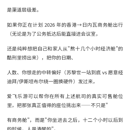
是渠道层级差。
如果你正在计划 2026 年的香港→日内瓦商务舱出行
（无论是为了公务抵达后能直接进会议室，
还是纯粹想把自己和家人从"熬十几个小时经济舱"的
酷刑里捞出来），把你的日期、
人数、你想走的中转偏好（苏黎世一站到底 vs 愿意经
迪拜/伊斯坦布尔绕一圈换硬件）发过来，
爱飞乐游可以帮你在所有上述航司的真实可售舱位
里，把那张真正值得的座位挑出来——不只是"
有商务舱"，而是"你坐进去之后，十二个小时以后到
的时候，人是清醒的"。