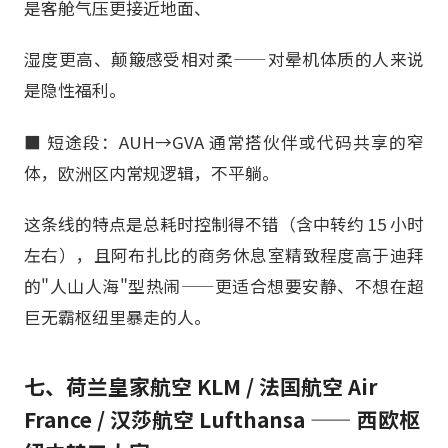
是客舱气压更接近地面、
湿度更高、颠簸感受相对柔——对晕机体质的人来说
是隐性福利。
■ 短途段：AUH→GVA 通常搭伙伴或代码共享的窄
体，欧洲区内常规逻辑，不平躺。
这条线的特点是总耗时控制得不错（含中转约 15 小时
左右），且阿布扎比的商务休息室精致程度高于迪拜
的"人山人海"型热闹——更适合想要安静、不想在超
巨无霸枢纽里暴走的人。
七、荷兰皇家航空 KLM / 法国航空 Air
France / 汉莎航空 Lufthansa —— 西欧枢