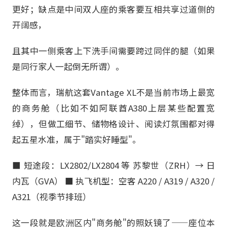
更好；缺点是中间双人座的乘客要互相共享过道侧的
开阔感，
且其中一侧乘客上下洗手间需要跨过同伴的腿（如果
是同行家人一起倒无所谓）。
整体而言，瑞航这套Vantage XL不是当前市场上最宽
的商务舱（比如不如阿联酋A380上层某些配置宽
绰），但做工细节、储物格设计、阅读灯氛围都对得
起五星水准，属于"踏实好睡型"。
■ 短途段：LX2802/LX2804 等 苏黎世（ZRH）→ 日
内瓦（GVA） ■ 执飞机型：空客 A220 / A319 / A320 /
A321（视季节排班）
这一段就是欧洲区内"商务舱"的照妖镜了——座位本