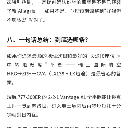
态特别挑剔，一定提前确认你坐的那架是不是已经装
了新 Allegris——如果不是，心理预期调整到"好躺但
不够私密"就对了。
八、一句话总结：到底选哪条？
如果你追求最顺的地理逻辑和最好的"长途段座位 ×
中转顺畅度"平衡——瑞士国际航空
HKG→ZRH→GVA（LX139 + LX短途）是最省心的答
案，
瑞航 777-300ER 的 2-2-1 Vantage XL 全平躺能让你真
正睡一觉到苏黎世，进入瑞士境内后再转短短几十分
钟就到日内瓦。