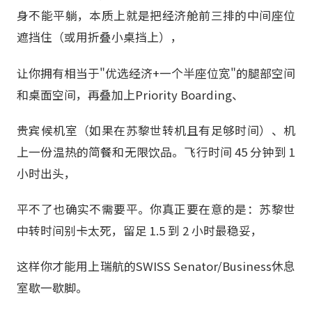
身不能平躺，本质上就是把经济舱前三排的中间座位
遮挡住（或用折叠小桌挡上），
让你拥有相当于"优选经济+一个半座位宽"的腿部空间
和桌面空间，再叠加上Priority Boarding、
贵宾候机室（如果在苏黎世转机且有足够时间）、机
上一份温热的简餐和无限饮品。飞行时间 45 分钟到 1
小时出头，
平不了也确实不需要平。你真正要在意的是：苏黎世
中转时间别卡太死，留足 1.5 到 2 小时最稳妥，
这样你才能用上瑞航的SWISS Senator/Business休息
室歇一歇脚。