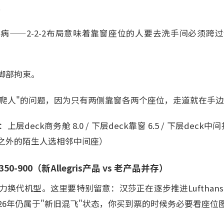
，
病——2-2-2布局意味着靠窗座位的人要去洗手间必须跨
脚部拘束。
没有"爬人"的问题，因为只有两侧靠窗各两个座位，走道就在手
deck商务舱 8.0 / 下层deck靠窗 6.5 / 下层deck
之外的陌生人选相邻中间座）
0-900（新Allegris产品 vs 老产品并存）
主力换代机型。这里要特别留意：汉莎正在逐步推进Lufthansa 
26年仍属于"新旧混飞"状态，你买到票的时候务必要看座位