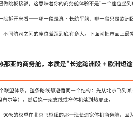
纽做跳板接驳。这意味着你的商务舱体验不是"一个座位坐到
一段拆开来看——哪一段是真·长航平躺、哪一段只是欧洲区
、不同航司之间的座位差距到底有多大。下面就把市面上最
那亚的商务舱，本质是"长途跨洲段 + 欧洲短
个联盟体系，整条路线都遵循同一个结构：先从北京飞到某
斯坦布尔等），然后换一架支线或窄体机落到热那亚。
，90%的权重在北京飞枢纽的那一班长途宽体机商务舱，因为