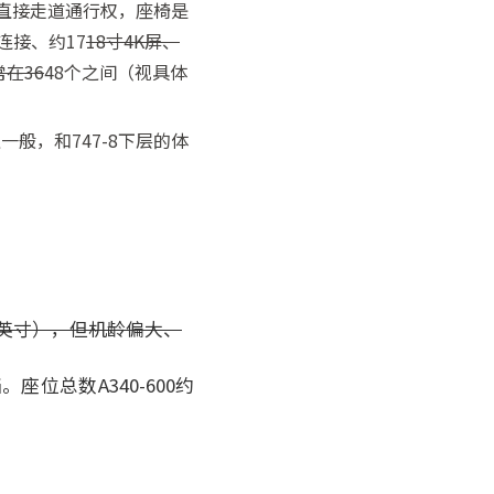
客都有直接走道通行权，座椅是
连接、约17
18寸4K屏、
在36
48个之间（视具体
性一般，和747-8下层的体
8英寸），但机龄偏大、
位总数A340-600约