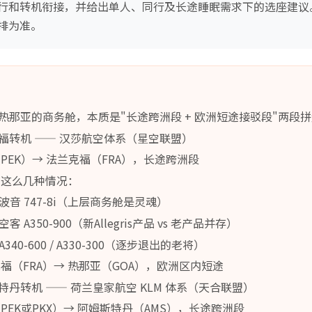
行和转机衔接，并给出单人、同行及长途睡眠需求下的选座建议
排为准。
热那亚的商务舱，本质是"长途跨洲段 + 欧洲短途接驳段"两段
福转机 —— 汉莎航空体系（星空联盟）
PEK）→ 法兰克福（FRA），长途跨洲段
有这么几种情况：
波音 747-8i（上层商务舱是灵魂）
 A350-900（新Allegris产品 vs 老产品并存）
340-600 / A330-300（逐步退出的老将）
福（FRA）→ 热那亚（GOA），欧洲区内短途
丹转机 —— 荷兰皇家航空 KLM 体系（天合联盟）
PEK或PKX）→ 阿姆斯特丹（AMS），长途跨洲段