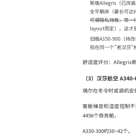
新版Allegris（
全平躺床（最长可达约2
可调隐私挡板，第一排甚
layout而定）。
旧版A350-900（
验在同一个"老汉莎"
舒适度评分：Allegris新版 8
（3）汉莎航空 A340-
偶尔在冬令时或调机安排
客舱噪音和湿度控制不如
4456个商务舱，
A330-300约30~42个。