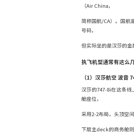
（Air China，
简称国航/CA）。国
号码，
但实际坐的是汉莎的金
执飞机型通常有这么
（1）汉莎航空 波音 7
汉莎的747-8i在这
舱座位，
采用2-2布局，头顶
下层主deck的商务舱