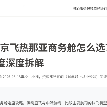
座位舒适度深度拆解
核心服务
服务流程
我们
年北京飞热那亚商务舱怎么
度深度拆解
验
2026-06-15
审校：小褚，资深旅行顾问（10年以上从业经验）
阅读
亚商务舱选座攻略，围绕直飞与中转航线，比较主要航司的执飞机