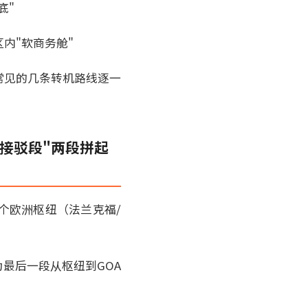
底"
内"软商务舱"
常见的几条转机路线逐一
途接驳段"两段拼起
个欧洲枢纽（法兰克福/
最后一段从枢纽到GOA