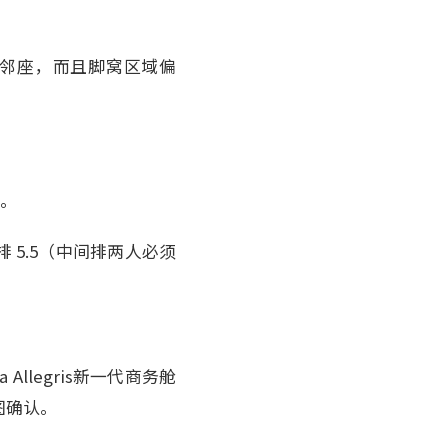
过邻座，而且脚窝区域偏
边。
中间排 5.5（中间排两人必须
Allegris新一代商务舱
图确认。