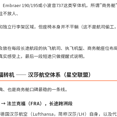
、Embraer 190/195或小波音737这类窄体机，所谓"商
住不放人、
和独立行李架区域，但座椅本身并不平躺（这不是航司偷工
会放在每段长途航段的执飞航司、执飞机型、商务舱座位布
真实感受上，最后一段短途只做提醒式说明。
福转机 —— 汉莎航空体系（星空联盟）
典、也是商务舱口碑最稳的一条线。
）→ 法兰克福（FRA），长途跨洲段
国汉莎航空（Lufthansa，简称汉莎/LH）自身，以