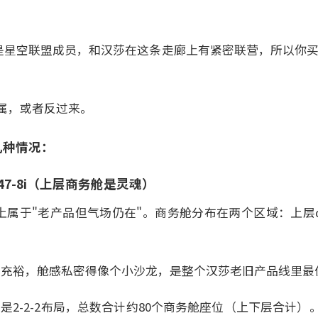
航是星空联盟成员，和汉莎在这条走廊上有紧密联营，所以你买
属，或者反过来。
几种情况：
47-8i（上层商务舱是灵魂）
条线上属于"老产品但气场仍在"。商务舱分布在两个区域：上层d
空间充裕，舱感私密得像个小沙龙，是整个汉莎老旧产品线里最
则是2-2-2布局，总数合计约80个商务舱座位（上下层合计