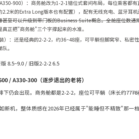
已改装A350-900）：商务舱改为1-2-1错位式套间布局，每位乘
.2米的Extra Long版本也有配置），配有无线充电、蓝牙耳机
至可以升级到带门板的Business Suite概念。全舱座位数通常
这才是真正把"商务舱"三个字撑起来的水准。
待改装）：还是经典的2-2-2，约36~48座，可平躺但脚窝窄、私密
梯队。
.5~9.0 / 旧版2-2-2 6.5
600 / A330-300（逐步退出的老将）
下仍会出现。商务舱都是2-2-2，座位可平躺（床长约77
7
新机，整体质感在2026年已经属于"能睡但不精致"那一档。座