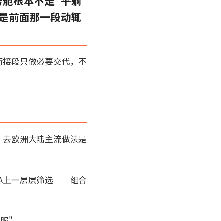
舱根本不是"平躺
是前面那一段动辄
衔接段只做必要交代，不
，去欧洲大陆主流做法是
A上一层层筛选——组合
服"