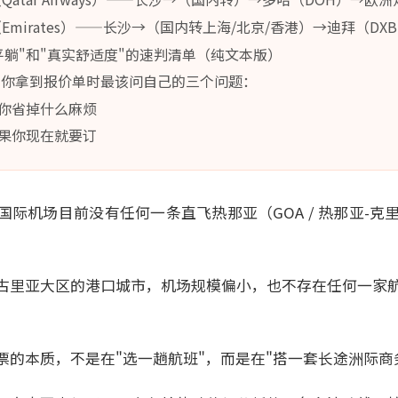
（Emirates）——长沙→（国内转上海/北京/香港）→迪拜（DX
平躺"和"真实舒适度"的速判清单（纯文本版）
出你拿到报价单时最该问自己的三个问题：
你省掉什么麻烦
果你现在就要订
际机场目前没有任何一条直飞热那亚（GOA / 热那亚-克
古里亚大区的港口城市，机场规模偏小，也不存在任何一家航
的本质，不是在"选一趟航班"，而是在"搭一套长途洲际商务