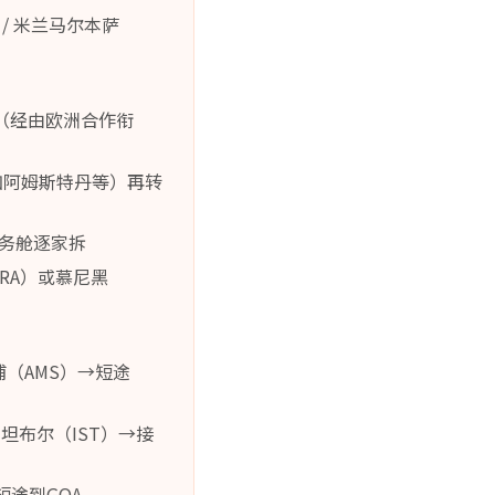
）/ 米兰马尔本萨
/米兰（经由欧洲合作衔
枢纽（如阿姆斯特丹等）再转
商务舱逐家拆
FRA）或慕尼黑
浦（AMS）→短途
伊斯坦布尔（IST）→接
短途到GOA