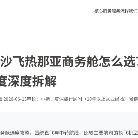
座位舒适度深度拆解
核心服务
服务流程
我们
年长沙飞热那亚商务舱怎么
度深度拆解
验
2026-06-15
审校：小褚，资深旅行顾问（10年以上从业经验）
阅读
亚商务舱选座攻略，围绕直飞与中转航线，比较主要航司的执飞机