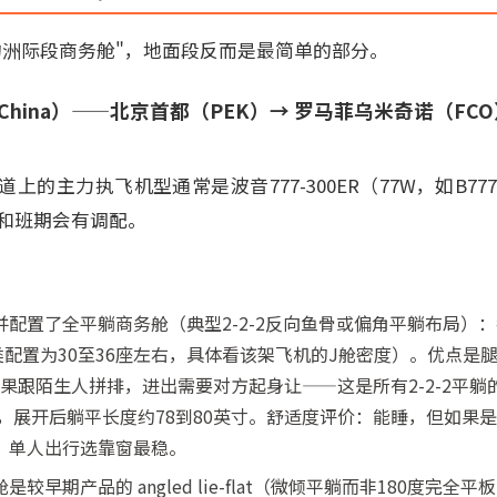
的洲际段商务舱"，地面段反而是最简单的部分。
r China）——北京首都（PEK）→ 罗马菲乌米奇诺（FC
的主力执飞机型通常是波音777-300ER（77W，如B777
季节和班期会有调配。
：
并配置了全平躺商务舱（典型2-2-2反向鱼骨或偏角平躺布局）：
类配置为30至36座左右，具体看该架飞机的J舱密度）。优点是
"如果跟陌生人拼排，进出需要对方起身让——这是所有2-2-2平
间，展开后躺平长度约78到80英寸。舒适度评价：能睡，但如果
；单人出行选靠窗最稳。
较早期产品的 angled lie-flat（微倾平躺而非180度完