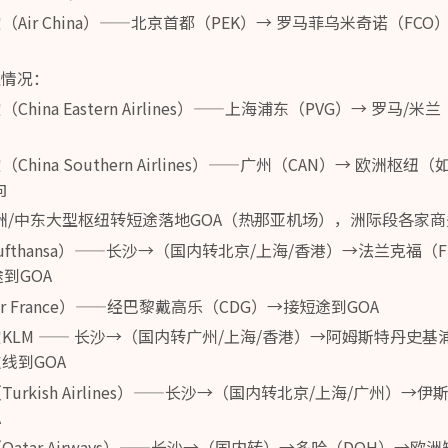
空（Air China）——北京首都（PEK）→ 罗马菲乌米奇诺（FCO
型情况：
（China Eastern Airlines）——上海浦东（PVG）→ 罗马
（China Southern Airlines）——广州（CAN）→ 欧洲
向
洲/中东大型枢纽转短途落地GOA（热那亚机场），洲际段各家
Lufthansa）——长沙→（国内转北京/上海/香港）→法兰克福（
到GOA
ir France）——经巴黎戴高乐（CDG）→接短途到GOA
空KLM —— 长沙→（国内转广州/上海/香港）→阿姆斯特丹史基
ce支线到GOA
Turkish Airlines）——长沙→（国内转北京/上海/广州）→
A
（Qatar Airways）——长沙→（国内转）→多哈（DOH）→欧洲