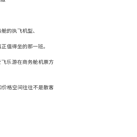
务舱的执飞机型、
真正值得坐的那一班。
代，爱飞乐游在商务舱机票方
和价格空间往往不是散客