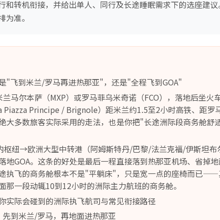
行和转机衔接，并给出单人、同行及长途睡眠需求下的选座建议
排为准。
"飞到米兰/罗马再进热那亚"，还是"全程飞到GOA"
米兰马尔本萨（MXP）或罗马菲乌米奇诺（FCO），落地后坐火
Piazza Principe / Brignole）距米兰约1.5至2小时高铁、距
绝大多数旅客实际采用的走法，也是你把"长途洲际段商务舱舒适
内枢纽→欧洲大型中转港（阿姆斯特丹/巴黎/法兰克福/伊斯坦布
落地GOA。这条的好处是最后一程直接落到热那亚机场、省掉
途执飞的商务舱根本不是"平躺床"，只是宽一点的座椅而已—
面那一段动辄10到12小时的洲际主力航班的商务舱。
你实际会碰到的洲际执飞航司与常见衔接路径
：先到米兰/罗马，再地面进热那亚