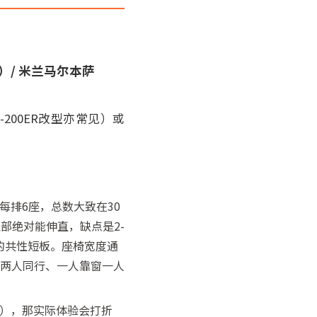
O）/ 米兰马尔本萨
-200ER改型亦常见）或
每排6座，总数大致在30
腿部绝对能伸直，缺点是2-
躺的共性短板。座椅宽度通
是两人同行、一人靠窗一人
全平板），那实际体验会打折