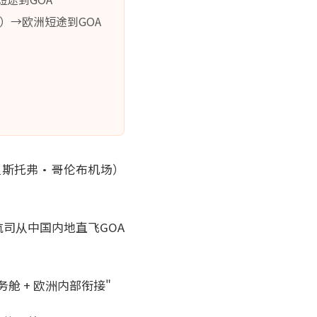
B）→欧洲短途到GOA
里斯托弗·哥伦布机场）
司从中国内地直飞GOA
舱 + 欧洲内部衔接"