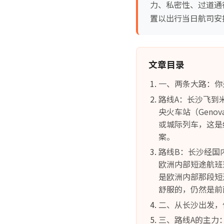
力、私密性、过道通
置以出行当日航司安
文章目录
一、两条大路：你是
路线A：长沙飞到
央火车站（Genova 
或城际列车，这是
案。
路线B：长沙经国
欧洲内部短途航班
是欧洲内部那段短
舒服的，仍然是前
二、从长沙出发，
三、路线A的主力