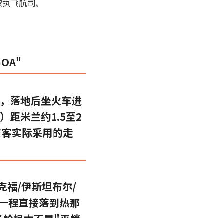
按执飞航司、
OA"
），落地后坐火车进
le）距米兰约1.5至2
旅客实际采用的走
克福/伊斯坦布尔/
后一程直接落到热那