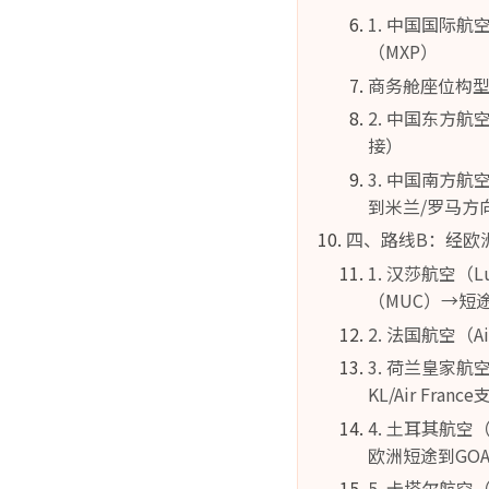
1. 中国国际航
（MXP）
商务舱座位构
2. 中国东方航空
接）
3. 中国南方航空
到米兰/罗马方
四、路线B：经欧
1. 汉莎航空（
（MUC）→短途
2. 法国航空（A
3. 荷兰皇家航
KL/Air Fran
4. 土耳其航空（
欧洲短途到GO
5. 卡塔尔航空