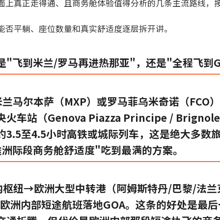
面上真正走得通、且商务舱体验值得分析的几条主流路线，
能否平躺、座位数量和真实舒适度逐层拆开讲。
"飞到米兰/罗马再进热那亚"，还是"全程飞到G
米兰马尔本萨（MXP）或罗马菲乌米奇诺（FCO
（Genova Piazza Principe / Brigno
3.5至4.5小时高铁或城际列车，这是绝大多数
途洲际段商务舱舒适度"吃到最满的方案。
枢纽→欧洲大型中转港（阿姆斯特丹/巴黎/法兰
接欧洲内部短途航班落地GOA。这条的好处是最