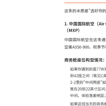
这条的本质是"选好你
1. 中国国际航空（Ai
（MXP）
中国国际航空在这条通道上
空客A350-900，视
商务舱座位构型情况
如果你遇到的是77W
到42座之间（常见C
2-2里的"中间两座
常在20到22英寸区
中间，体验落差明显
如果这班当天的商务舱是