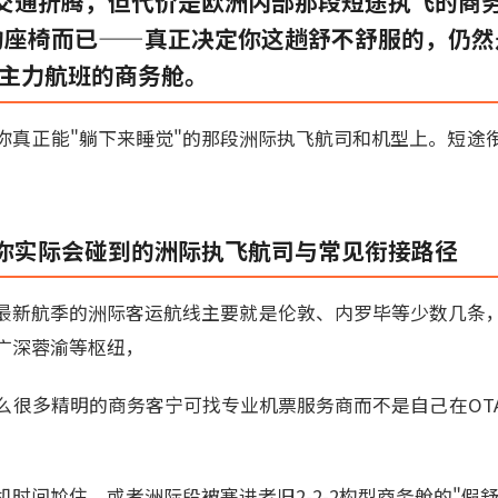
交通折腾，但代价是欧洲内部那段短途执飞的商务
的座椅而已——真正决定你这趟舒不舒服的，仍然
际主力航班的商务舱。
你真正能"躺下来睡觉"的那段洲际执飞航司和机型上。短途
你实际会碰到的洲际执飞航司与常见衔接路径
最新航季的洲际客运航线主要就是伦敦、内罗毕等少数几条
广深蓉渝等枢纽，
么很多精明的商务客宁可找专业机票服务商而不是自己在OT
时间尬住、或者洲际段被塞进老旧2-2-2构型商务舱的"假舒