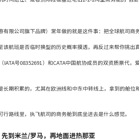
游有限公司旗下品牌）常年做的就是这件事：把全球航司商
至该航班是否临时换型的历史概率摸透，再反过来帮你挑出
（IATA号08352691）和CATA中国航协成员的双资质票
是长期积累的，尤其在欧洲线和中东中转线上，拿到的舱位
可行路线里，执飞航司的商务舱到底坐进去是什么感觉。
：先到米兰/罗马，再地面进热那亚