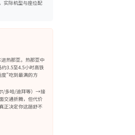
。实际机型与座位配
车进热那亚。热那亚中
罗马约3.5至4.5小时高铁
度"吃到最满的方
尔/多哈/迪拜等）→接
地面交通折腾，但代价
—真正决定你这趟舒不