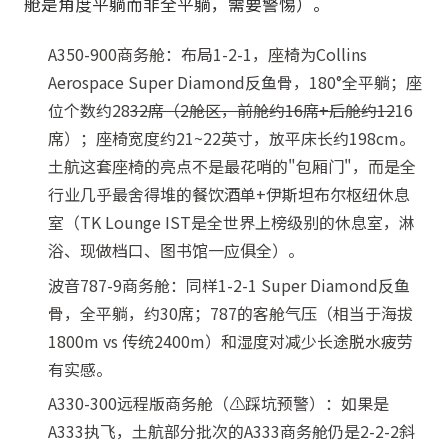
舱是角度平躺而非全平躺，需要警惕）。
A350-900商务舱：布局1-2-1，座椅为Collins
Aerospace Super Diamond反鱼骨，180°全平躺；座
位个数约28
32席（2舱区，前舱约16席+后舱约12
16
席）；座椅宽度约21~22英寸，放平床长约198cm。
土航这套座椅的亮点不是最花哨的"包厢门"，而是全
行业几乎最舍得堆的餐饮酒单+伊斯坦布尔枢纽休息
室（TK Lounge IST是全世界上榜级别的休息室，淋
浴、现做档口、图书馆一应俱全）。
波音787-9商务舱：同样1-2-1 Super Diamond反鱼
骨，全平躺，约30席；787的客舱气压（相当于海拔
1800m vs 传统2400m）和湿度对减少长途脱水疲劳
有实感。
A330-300远程版商务舱（⚠️踩坑预警）：如果是
A333执飞，土航部分批次的A333商务舱仍是2-2-2斜