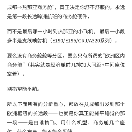
成都→热那亚商务舱"，真正决定你舒不舒服的，永远
是第一段长途跨洲航班的商务舱硬件，
而不是最后那一小时到热那亚的小飞机。 最后一小段
多半是支线喷射机（E190/E195/CRJ/A320系列），
要么没有商务舱舱等分区，要么只有所谓的"欧洲区内
商务舱"（其实就是经济舱前几排加大间距+中间座位
空着），
别指望能平躺。
所以下面所有的分析重心，都放在从成都出发到那个
欧洲枢纽的长途段——也就是你真正能摊平睡觉的那
一段——是由谁执飞、用什么机型、商务舱几个座
位、什么布局、能不能全平躺。