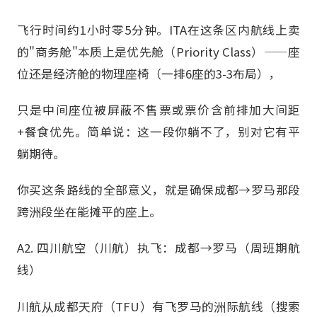
飞行时间约1小时零5分钟。ITA在这条区内航线上卖
的"商务舱"本质上是优先舱（Priority Class）——座
位还是经济舱的物理座椅（一排6座的3-3布局），
只是中间座位被屏蔽不售票或票价含前排加大间距
+餐食优先。简单说：这一段你躺不了，别对它有平
躺期待。
你买这条路线的全部意义，就是确保成都→罗马那段
跨洲段坐在能摊平的座上。
A2. 四川航空（川航）执飞：成都→罗马（周班期航
线）
川航从成都天府（TFU）有飞罗马的洲际航线（搜索