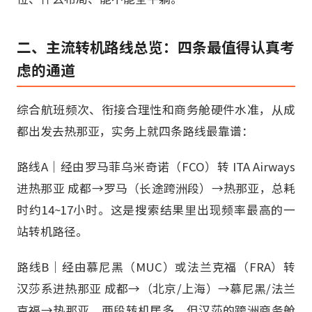
二、主流转机路线总览：四条最值得认真考
虑的通道
综合航班频次、衔接合理性和商务舱硬件水准，从成
都出发去热那亚，实务上就四条路线最靠谱：
路线A｜经由罗马菲乌米奇诺（FCO）转 ITA Airways
进热那亚 成都→罗马（长途跨洲段）→热那亚，总耗
时约14~17小时。这是搜索结果里出现频率最高的一
站转机路径。
路线B｜经由慕尼黑（MUC）或法兰克福（FRA）转
汉莎系进热那亚 成都→（北京/上海）→慕尼黑/法兰
克福→热那亚。两段转机居多，但汉莎的跨洲商务舱