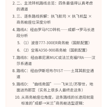
二、主流转机路线总览：四条最值得认真考虑
的通道
三、逐条路线拆解：执飞航司 × 执飞机型 ×
商务舱座位深度分析
路线A：经由罗马FCO转机——成都→罗马长途
段分析
（1）波音777-300ER商务舱（国航配置）
（2）空客A350-900商务舱（国航配置）
路线B：经由慕尼黑MUC或法兰克福FRA——汉
莎系通道
路线C：经由伊斯坦布尔IST——土耳其航空通
道
路线D：“曲线救国”——飞米兰/苏黎世，地
面进热那亚（实务上很多人最终走这条）
从商务舱座位角度，这条路线的长途段就是
标准的"成都→米兰"商务舱选型逻辑：