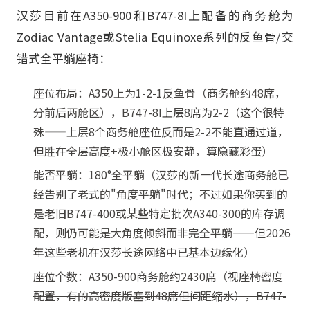
汉莎目前在A350-900和B747-8I上配备的商务舱为
Zodiac Vantage或Stelia Equinoxe系列的反鱼骨/交
错式全平躺座椅：
座位布局：A350上为1-2-1反鱼骨（商务舱约48席，
分前后两舱区），B747-8I上层8席为2-2（这个很特
殊——上层8个商务舱座位反而是2-2不能直通过道，
但胜在全层高度+极小舱区极安静，算隐藏彩蛋）
能否平躺：180°全平躺（汉莎的新一代长途商务舱已
经告别了老式的"角度平躺"时代；不过如果你买到的
是老旧B747-400或某些特定批次A340-300的库存调
配，则仍可能是大角度倾斜而非完全平躺——但2026
年这些老机在汉莎长途网络中已基本边缘化）
座位个数：A350-900商务舱约24
30席（视座椅密度
配置，有的高密度版塞到48席但间距缩水），B747-