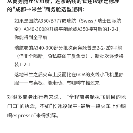
从商务舱座位角度，这条路线的长途段就是标准
的"成都→米兰"商务舱选型逻辑：
如果是国航A350/B777或瑞航（Swiss / 瑞士国际航
空）A340-300的升级平躺舱或A350接替后的1-2-1，
你能得到全平躺
瑞航老的A340-300部分批次商务舱曾是2-2-2的平躺
（但非全隔断，隐私感弱于反鱼骨），新批次逐步换
装1-2-1
落地米兰之后火车上反而比在GOA的支线小飞机里舒
服——有桌板、能走动、有咖啡车推过来
对很多商务出行者来说，“全程商务舱执飞到目的地
门口"的执念，不如"长途段躺平+最后一段火车上伸腿
喝espresso"来得实际。