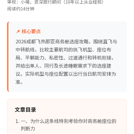
审校：小褚，资深旅行顾问（10年以上从业经验）
阅读约14分钟
📌 核心要点
2026成都飞热那亚商务舱选座攻略，围绕直飞与
中转航线，比较主要航司的执飞机型、座位布
局、平躺能力、私密性、过道通行和转机衔接，
并给出单人、同行及长途睡眠需求下的选座建
议。实际机型与座位配置以出行当日航司安排为
准。
文章目录
一、为什么这条线特别考验你对商务舱座位的
判断力