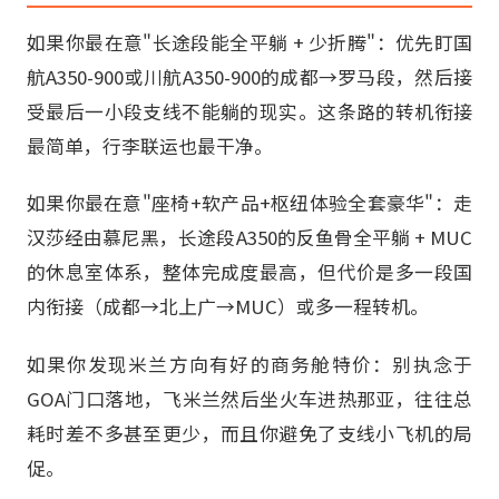
如果你最在意"长途段能全平躺 + 少折腾"：优先盯国
航A350-900或川航A350-900的成都→罗马段，然后接
受最后一小段支线不能躺的现实。这条路的转机衔接
最简单，行李联运也最干净。
如果你最在意"座椅+软产品+枢纽体验全套豪华"：走
汉莎经由慕尼黑，长途段A350的反鱼骨全平躺 + MUC
的休息室体系，整体完成度最高，但代价是多一段国
内衔接（成都→北上广→MUC）或多一程转机。
如果你发现米兰方向有好的商务舱特价：别执念于
GOA门口落地，飞米兰然后坐火车进热那亚，往往总
耗时差不多甚至更少，而且你避免了支线小飞机的局
促。