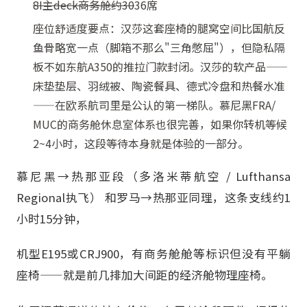
8I主deck商务舱约30
36席
座位舒适度要点：汉莎这套座椅的腿窝空间比国航反
鱼骨略宽一点（脚箱不那么"三角憋屈"），但隐私隔
板不如东航A350的推拉门款封闭。汉莎的软产品——
床垫垫层、羽绒被、陶瓷餐具、德式冷盘和热餐水准
——在欧系航司里是公认的第一梯队。慕尼黑FRA/
MUC的商务舱休息室体系也很完善，如果你转机等候
2~4小时，这段等待本身就是体验的一部分。
慕尼黑→热那亚段（多洛米蒂航空 / Lufthansa
Regional执飞） 和罗马→热那亚同理，这条支线约1
小时15分钟，
机型E195或CRJ900，有商务舱舱等标识但没有平躺
座椅——就是前几排加大间距的经济舱物理座椅。