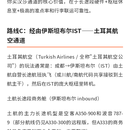
你买汉莎通道的核心价值，在于长途段硬件+枢纽休
息室+极高的准点率和行李联运可靠性。
路线C：经由伊斯坦布尔IST——土耳其航
空通道
土耳其航空（Turkish Airlines / 全称"土耳其航空公
司"）的玩法通常是：成都→伊斯坦布尔（IST）由土
航自营长途航班执飞（或川航/南航代码共享接驳到土
航主干），然后在IST的庞大枢纽里转机。
土航长途段商务舱（伊斯坦布尔 inbound）
土航的主力长途机型是空客A350-900和波音787-
9（部分航线仍见A330-300的远程版，但A333的商务