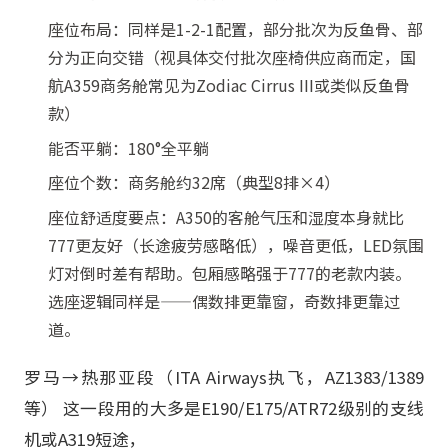
座位布局：同样是1-2-1配置，部分批次为反鱼骨、部
分为正向交错（视具体交付批次座椅供应商而定，国
航A359商务舱常见为Zodiac Cirrus III或类似反鱼骨
款）
能否平躺：180°全平躺
座位个数：商务舱约32席（典型8排×4）
座位舒适度要点：A350的客舱气压和湿度本身就比
777更友好（长途疲劳感略低），噪音更低，LED氛围
灯对倒时差有帮助。包厢感略强于777的老款内装。
选座逻辑同样是——偶数排更靠窗，奇数排更靠过
道。
罗马→热那亚段（ITA Airways执飞，AZ1383/1389
等） 这一段用的大多是E190/E175/ATR72级别的支线
机或A319短途，