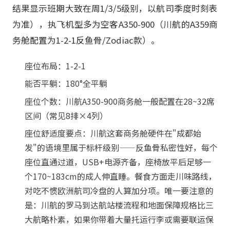
结果显示班期大致在周1/3/5级别，以航司季度时刻表
为准），执飞机型多为空客A350-900（川航的A359商
务舱配置为1-2-1反鱼骨/Zodiac款）。
座位布局：1-2-1
能否平躺：180°全平躺
座位个数：川航A350-900商务舱一般配置在28~32席
区间（常见8排×4列）
座位舒适度要点：川航这套商务舱硬件在"成都始
发"的语境里属于标杆级别——反鱼骨私密性好，每个
座位直通过道，USB+电源齐备，座椅放平后足够一
个170~183cm的成人伸直睡。餐食方面走川味路线，
对吃不惯欧洲航司冷盘的人算加分项。唯一要注意的
是：川航的罗马到达航站楼流程和地面保障规格比三
大航略朴素，如果你带着大量托运行李或需要联运保