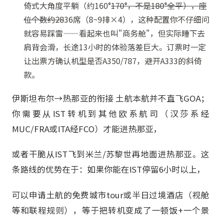
倚式大角度平躺（约160°
170°，不是180°全平），座
位个数约28
36席（8~9排×4），这种配置你不仔细问
就容易踩雷——看起来也叫"商务舱"，但实际睡下去
肩背会滑，长途13小时的体验落差巨大。订票时一定
让出票方确认机型是否A350/787，避开A333的斜倚
款。
伊斯坦布尔→热那亚的衔接 土航本航并不直飞GOA；
你需要从IST转机到其他欧系航司（汉莎系经
MUC/FRA或ITA经FCO）才能进热那亚，
或者干脆从IST飞到米兰/苏黎世再地面进热那亚。这
条路线的优势在于：如果你能在IST停留6小时以上，
可以申请土航的免费城市tour或半日过境酒店（视舱
等和联程规则），等于把转机变成了一顿饭+一个景