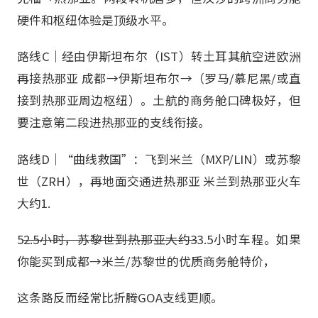
硬件和枢纽体验是顶级水平。
路线C｜经由伊斯坦布尔（IST）转土耳其航空进欧洲
再接热那亚 成都→伊斯坦布尔→（罗马/慕尼黑/或直
接到热那亚周边枢纽）。土航的商务舱口碑极好，但
要注意第二段进热那亚的支线衔接。
路线D｜“曲线救国”：飞到米兰（MXP/LIN）或苏黎
世（ZRH），再地面交通进热那亚 米兰到热那亚火车
大约1.
5
2.5小时，苏黎世到热那亚大约3
3.5小时车程。如果
你能买到成都→米兰/苏黎世的优质商务舱特价，
这条路反而经常比折腾GOA支线更顺。