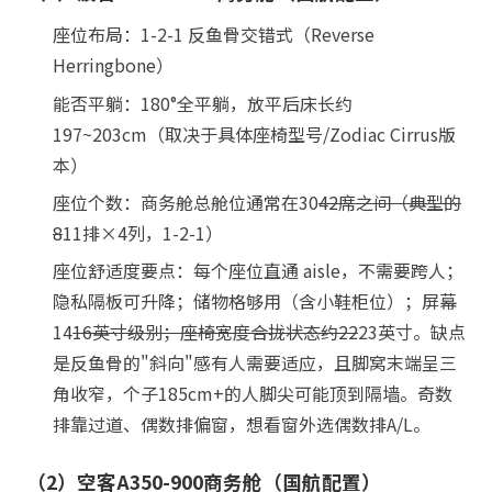
座位布局：1-2-1 反鱼骨交错式（Reverse
Herringbone）
能否平躺：180°全平躺，放平后床长约
197~203cm（取决于具体座椅型号/Zodiac Cirrus版
本）
座位个数：商务舱总舱位通常在30
42席之间（典型的
8
11排×4列，1-2-1）
座位舒适度要点：每个座位直通 aisle，不需要跨人；
隐私隔板可升降；储物格够用（含小鞋柜位）；屏幕
14
16英寸级别；座椅宽度合拢状态约22
23英寸。缺点
是反鱼骨的"斜向"感有人需要适应，且脚窝末端呈三
角收窄，个子185cm+的人脚尖可能顶到隔墙。奇数
排靠过道、偶数排偏窗，想看窗外选偶数排A/L。
（2）空客A350-900商务舱（国航配置）