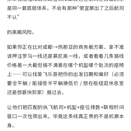
是同一套底层体系，不会有那种"便宜票出了之后航司
不认"
的黑箱风险。
如果你正在比对成都→热那亚的商务舱方案、拿不准
该押注罗马一线还是慕尼黑一线，或者看着几条路线
价格差一大截但搞不清差在哪个机型哪个批次的座椅
上——可以找爱飞乐游把你的出发日期和偏好（必须
要全平躺 / 能接受半平躺换低价 / 想在枢纽逛休息室
还是想最快到家）报过去，
让他们把匹配的执飞航司+机型+座位排数+联程时间
窗口一次性筛出来。毕竟这条线真正贵的不是机票本
身，