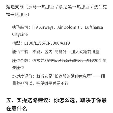
短途支线（罗马→热那亚 / 慕尼黑→热那亚 / 法兰克
福→热那亚）
执飞航司：ITA Airways、Air Dolomiti、Lufthansa
CityLine
机型：E190/E195/CRJ900/A319
能否平躺：不能，区内"商务舱"=加大间距前排座
座位个数：通常前3
5排标记为商务舱区，约12
20个优
先座位
舒适度评价：就当它是"长途段的延伸休息厅"——闭
目养神可以，指望摊平睡觉不行
五、实操选路建议：你怎么选，取决于你最
在意什么