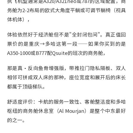
执飞机型通常是A320/A321neo或787的区域配置，商
务舱为2-2布局的欧式大角度平躺或可调节躺椅（视具
体机体），
体验依然好于经济舱但不是"全封闭包间"。真正值回
票价的是重庆→多哈这第一段——如果你买到的是
A350-1000或B777配Qsuite的班次的商务舱，
那是真·反向鱼骨增强版，带推拉门隐私隔板、双人
相邻可拼成双人床的那种，座位宽度和展开后的床长
都属于顶级梯队。
舒适度评价：卡航的服务一致性、客舱整洁度和多哈
枢纽的商务舱休息室（Al Mourjan）是整个中东最好
的之一。