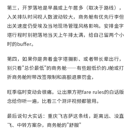
第三，开罗落地是早晨或上午居多（取决于路线），
入关排队时间视人数波动较大，商务舱有优先行李但
出关速度仍受埃及当地现场管理风格影响。安排金字
塔行程时别把落地当天上午排太满，给自己留两个小
时的buffer。
第四，如果你是奔着金字塔摄影、或者带长辈出行，
别只看"总价最低"的商务舱——有些超低价的J舱或打
折商务舱附带改签限制和高额退票罚金，
旺季临时变动会很痛。让出票方把fare rules的白话版
念给你听一遍，比看三个测评视频都管用。
最后说句大实话：重庆飞吉萨这条线，距离远、没直
飞、中转方案杂，商务舱的"舒服"