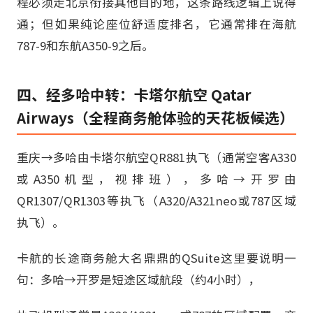
程必须走北京衔接其他目的地，这条路线逻辑上说得
通；但如果纯论座位舒适度排名，它通常排在海航
787-9和东航A350-9之后。
四、经多哈中转：卡塔尔航空 Qatar
Airways（全程商务舱体验的天花板候选）
重庆→多哈由卡塔尔航空QR881执飞（通常空客A330
或A350机型，视排班），多哈→开罗由
QR1307/QR1303等执飞（A320/A321neo或787区域
执飞）。
卡航的长途商务舱大名鼎鼎的QSuite这里要说明一
句：多哈→开罗是短途区域航段（约4小时），