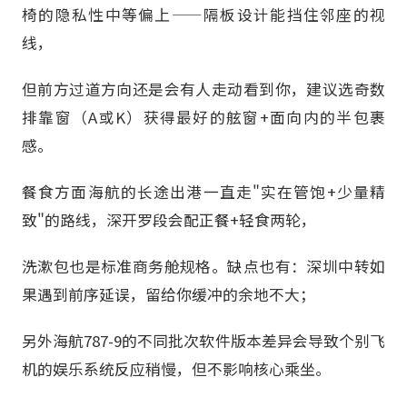
椅的隐私性中等偏上——隔板设计能挡住邻座的视
线，
但前方过道方向还是会有人走动看到你，建议选奇数
排靠窗（A或K）获得最好的舷窗+面向内的半包裹
感。
餐食方面海航的长途出港一直走"实在管饱+少量精
致"的路线，深开罗段会配正餐+轻食两轮，
洗漱包也是标准商务舱规格。缺点也有：深圳中转如
果遇到前序延误，留给你缓冲的余地不大；
另外海航787-9的不同批次软件版本差异会导致个别飞
机的娱乐系统反应稍慢，但不影响核心乘坐。