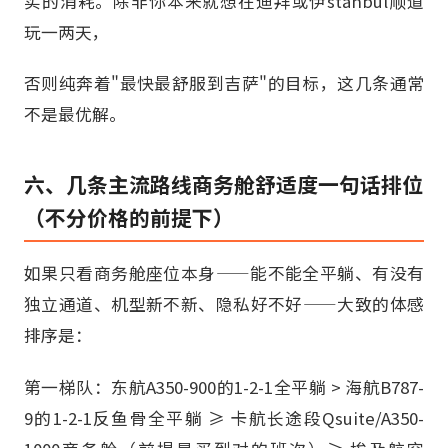
实的消耗。除非你本来就想在迪拜或伊stanbul顺道
玩一两天，
否则纯奔着"最快最舒服到吉萨"的目标，这几条通常
不是最优解。
六、几条主流路线商务舱舒适度一句话排位
（不分价格的前提下）
如果只看商务舱座位本身——能不能全平躺、有没有
独立通道、机型新不新、隐私好不好——大致的体感
排序是：
第一梯队：东航A350-900的1-2-1全平躺 > 海航B787-
9的1-2-1反鱼骨全平躺 ≥ 卡航长途段Qsuite/A350-