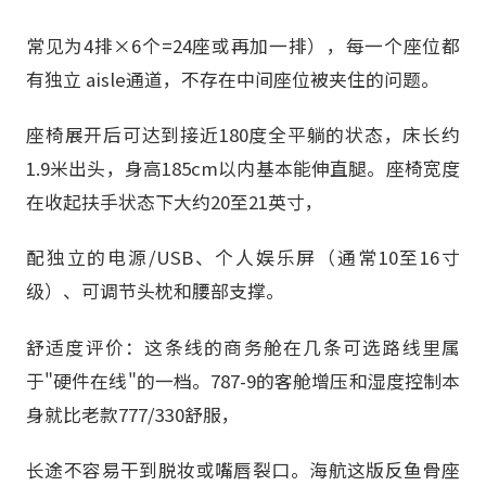
常见为4排×6个=24座或再加一排），每一个座位都
有独立 aisle通道，不存在中间座位被夹住的问题。
座椅展开后可达到接近180度全平躺的状态，床长约
1.9米出头，身高185cm以内基本能伸直腿。座椅宽度
在收起扶手状态下大约20至21英寸，
配独立的电源/USB、个人娱乐屏（通常10至16寸
级）、可调节头枕和腰部支撑。
舒适度评价：这条线的商务舱在几条可选路线里属
于"硬件在线"的一档。787-9的客舱增压和湿度控制本
身就比老款777/330舒服，
长途不容易干到脱妆或嘴唇裂口。海航这版反鱼骨座