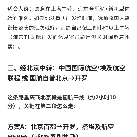
适合人群：愿意在上海中转、追求全平躺+新机型体
验的乘客。如果你从重庆出发赶时间，选前序国内段
衔接紧凑的班次就好，别给自己留三四小时以上中转
（浦东T1国际出发的休息室虽能用但长时间耗着也
累）。
三、经北京中转：中国国际航空/埃及航空
联程 或 国航自营北京→开罗
这条路重庆飞北京段是国航干线（约2小时10
分），关键在第二段怎么走：
方案A：北京首都→开罗，搭埃及航空
MS956（或MS系列执飞）