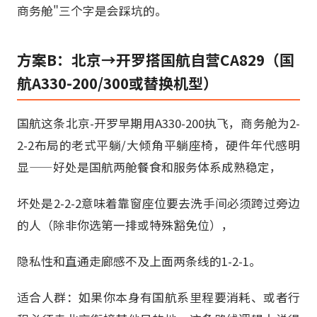
商务舱"三个字是会踩坑的。
方案B：北京→开罗搭国航自营CA829（国
航A330-200/300或替换机型）
国航这条北京-开罗早期用A330-200执飞，商务舱为2-
2-2布局的老式平躺/大倾角平躺座椅，硬件年代感明
显——好处是国航两舱餐食和服务体系成熟稳定，
坏处是2-2-2意味着靠窗座位要去洗手间必须跨过旁边
的人（除非你选第一排或特殊豁免位），
隐私性和直通走廊感不及上面两条线的1-2-1。
适合人群：如果你本身有国航系里程要消耗、或者行