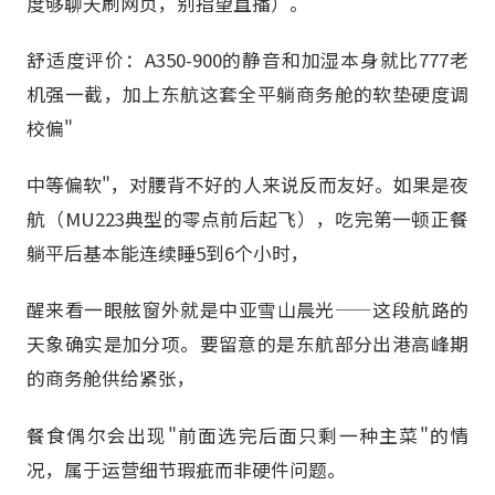
度够聊天刷网页，别指望直播）。
舒适度评价：A350-900的静音和加湿本身就比777老
机强一截，加上东航这套全平躺商务舱的软垫硬度调
校偏"
中等偏软"，对腰背不好的人来说反而友好。如果是夜
航（MU223典型的零点前后起飞），吃完第一顿正餐
躺平后基本能连续睡5到6个小时，
醒来看一眼舷窗外就是中亚雪山晨光——这段航路的
天象确实是加分项。要留意的是东航部分出港高峰期
的商务舱供给紧张，
餐食偶尔会出现"前面选完后面只剩一种主菜"的情
况，属于运营细节瑕疵而非硬件问题。