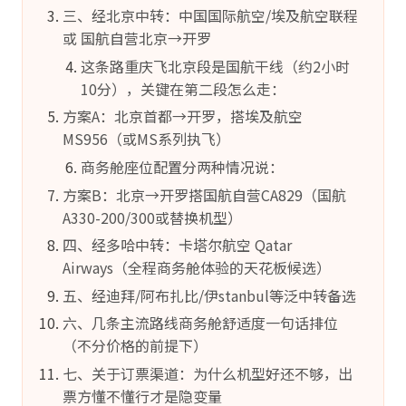
三、经北京中转：中国国际航空/埃及航空联程
或 国航自营北京→开罗
这条路重庆飞北京段是国航干线（约2小时
10分），关键在第二段怎么走：
方案A：北京首都→开罗，搭埃及航空
MS956（或MS系列执飞）
商务舱座位配置分两种情况说：
方案B：北京→开罗搭国航自营CA829（国航
A330-200/300或替换机型）
四、经多哈中转：卡塔尔航空 Qatar
Airways（全程商务舱体验的天花板候选）
五、经迪拜/阿布扎比/伊stanbul等泛中转备选
六、几条主流路线商务舱舒适度一句话排位
（不分价格的前提下）
七、关于订票渠道：为什么机型好还不够，出
票方懂不懂行才是隐变量