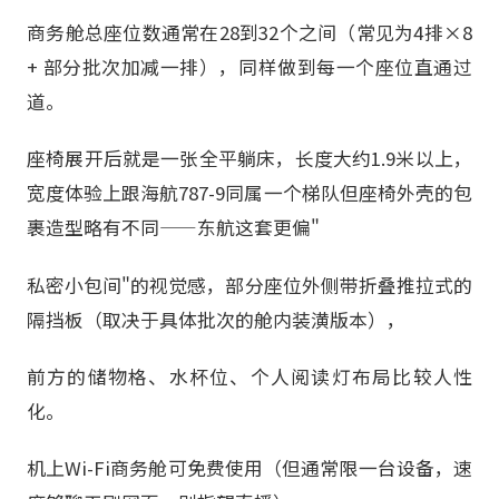
商务舱总座位数通常在28到32个之间（常见为4排×8
+ 部分批次加减一排），同样做到每一个座位直通过
道。
座椅展开后就是一张全平躺床，长度大约1.9米以上，
宽度体验上跟海航787-9同属一个梯队但座椅外壳的包
裹造型略有不同——东航这套更偏"
私密小包间"的视觉感，部分座位外侧带折叠推拉式的
隔挡板（取决于具体批次的舱内装潢版本），
前方的储物格、水杯位、个人阅读灯布局比较人性
化。
机上Wi-Fi商务舱可免费使用（但通常限一台设备，速