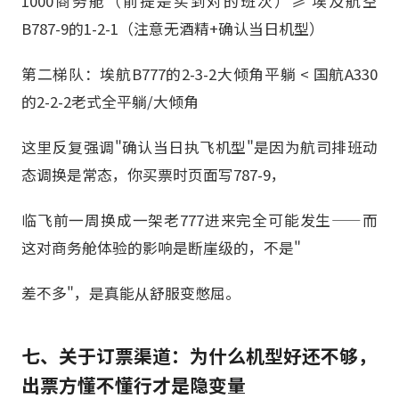
1000商务舱（前提是买到对的班次）≥ 埃及航空
B787-9的1-2-1（注意无酒精+确认当日机型）
第二梯队：埃航B777的2-3-2大倾角平躺 < 国航A330
的2-2-2老式全平躺/大倾角
这里反复强调"确认当日执飞机型"是因为航司排班动
态调换是常态，你买票时页面写787-9，
临飞前一周换成一架老777进来完全可能发生——而
这对商务舱体验的影响是断崖级的，不是"
差不多"，是真能从舒服变憋屈。
七、关于订票渠道：为什么机型好还不够，
出票方懂不懂行才是隐变量