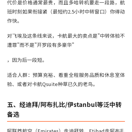
代价是价格通常最贵，而且多哈转机要走一段路，航
班时刻如果衔接紧（最短约2.5小时中转窗口）你得动
作快。
对飞埃及这条线来说，卡航最大的卖点是"中转体验不
遭罪"而不是"开罗段有多豪华"
，因为后一段短。
适合人群：预算充裕、看重全程服务品质和休息室体
验、或者对卡航Qsuite种草已久的老鸟。
五、经迪拜/阿布扎比/伊stanbul等泛中转
备选
阿联酋航空（Emirates）走迪拜转、Etihad走阿布扎