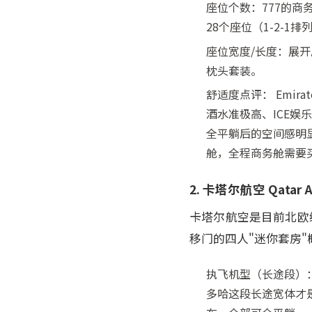
座位个数：777的商务
28个座位（1-2-1
座位宽度/长度：展开
枕头套装。
舒适度点评： Emir
酒水准极高、ICE娱
全平躺后的空间感明显
舱，全程商务舱需要
2. 卡塔尔航空 Qat
卡塔尔航空是目前北欧线
移门的四人"迷你套房"概念，
执飞机型（长途段）：多
多哈这段长途宽体才是重头戏，