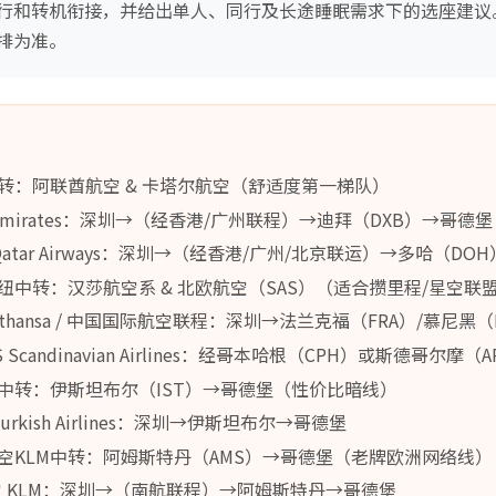
行和转机衔接，并给出单人、同行及长途睡眠需求下的选座建议
排为准。
转：阿联酋航空 & 卡塔尔航空（舒适度第一梯队）
 Emirates：深圳→（经香港/广州联程）→迪拜（DXB）→哥德堡
 Qatar Airways：深圳→（经香港/广州/北京联运）→多哈（DO
纽中转：汉莎航空系 & 北欧航空（SAS）（适合攒里程/星空联
Lufthansa / 中国国际航空联程：深圳→法兰克福（FRA）/慕尼
S Scandinavian Airlines：经哥本哈根（CPH）或斯德哥尔摩
中转：伊斯坦布尔（IST）→哥德堡（性价比暗线）
Turkish Airlines：深圳→伊斯坦布尔→哥德堡
空KLM中转：阿姆斯特丹（AMS）→哥德堡（老牌欧洲网络线）
航空 KLM：深圳→（南航联程）→阿姆斯特丹→哥德堡