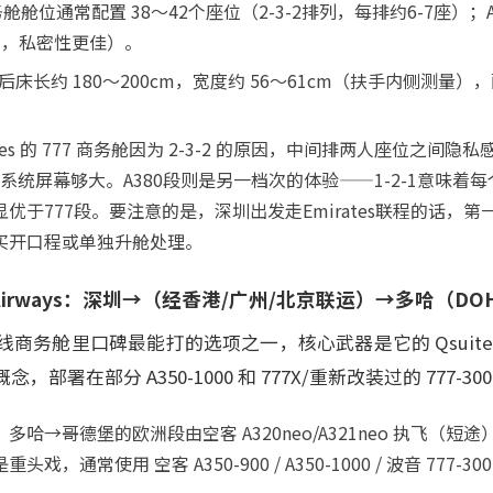
舱舱位通常配置 38～42个座位（2-3-2排列，每排约6-7座）；A
排列，私密性更佳）。
后床长约 180～200cm，宽度约 56～61cm（扶手内侧测量
ates 的 777 商务舱因为 2-3-2 的原因，中间排两人座位之间
乐系统屏幕够大。A380段则是另一档次的体验——1-2-1意味着
优于777段。要注意的是，深圳出发走Emirates联程的话，
买开口程或单独升舱处理。
ar Airways：深圳→（经香港/广州/北京联运）→多哈（D
商务舱里口碑最能打的选项之一，核心武器是它的 Qsuit
部署在部分 A350-1000 和 777X/重新改装过的 777-300
哈→哥德堡的欧洲段由空客 A320neo/A321neo 执飞（短
通常使用 空客 A350-900 / A350-1000 / 波音 777-300