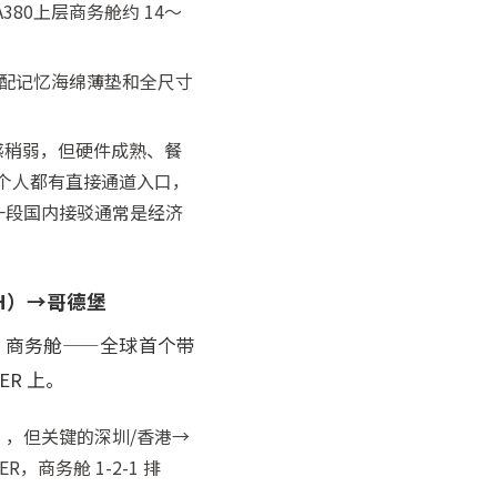
380上层商务舱约 14～
），配记忆海绵薄垫和全尺寸
隐私感稍弱，但硬件成熟、餐
每个人都有直接通道入口，
第一段国内接驳通常是经济
OH）→哥德堡
e 商务舱——全球首个带
ER 上。
途），但关键的深圳/香港→
ER，商务舱 1-2-1 排