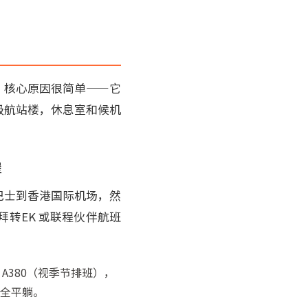
）
，核心原因很简单——它
级航站楼，休息室和候机
堡
巴士到香港国际机场，然
迪拜转EK 或联程伙伴航班
 A380（视季节排班），
0度全平躺。