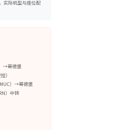
。实际机型与座位配
H）→哥德堡
盟控）
黑（MUC）→哥德堡
（ARN）中转