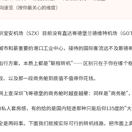
向速览（按你最关心的维度）
圳宝安机场（SZX）目前没有直达哥德堡兰德维特机场（GO
城市和最重要的港口工业中心，接待的国际客流远不及斯德
出行方案，本质上都是"联程转机"——区别只在于你在哪个
段、以及那一段商务舱到底值不值得你花钱。
网上查深圳飞哥德堡的商务舱时越查越晕：同样是"商务舱"
的私人套房感，有的给的是国内短途那种只能后仰135度的"大
全是两码事。下面我们就按实际可行的转机线路，把市面上