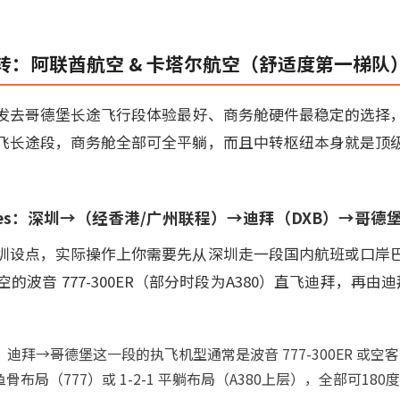
转：阿联酋航空 & 卡塔尔航空（舒适度第一梯队
发去哥德堡长途飞行段体验最好、商务舱硬件最稳定的选择
飞长途段，商务舱全部可全平躺，而且中转枢纽本身就是顶
rates：深圳→（经香港/广州联程）→迪拜（DXB）→哥德
圳设点，实际操作上你需要先从深圳走一段国内航班或口岸
波音 777-300ER（部分时段为A380）直飞迪拜，再由
拜→哥德堡这一段的执飞机型通常是波音 777-300ER 或空客
反鱼骨布局（777）或 1-2-1 平躺布局（A380上层），全部可18