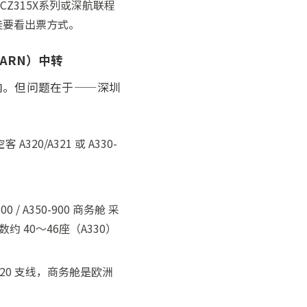
Z315X系列或深航联程
挂要看出票方式。
摩（ARN）中转
内。但问题在于——深圳
0/A321 或 A330-
 A350-900 商务舱 采
数约 40～46座（A330）
 空客 320 支线，商务舱是欧洲