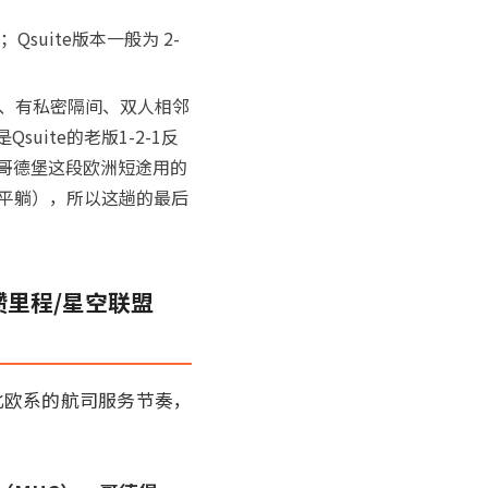
Qsuite版本一般为 2-
门、有私密隔间、双人相邻
uite的老版1-2-1反
→哥德堡这段欧洲短途用的
但不平躺），所以这趟的最后
攒里程/星空联盟
/北欧系的航司服务节奏，