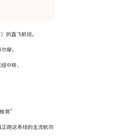
T）的直飞航班。
哥尔摩，
枢纽中转、
，
板凳"
真正跑这条线的主流航司