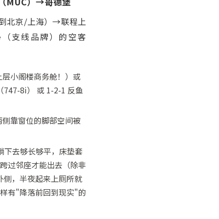
尼黑（MUC）→哥德堡
飞到北京/上海）→联程上
ne（支线品牌）的空客
（上层小阁楼商务舱！）或
7-8i） 或 1-2-1 反鱼
，但两侧靠窗位的脚部空间被
—躺下去够长够平，床垫套
位要跨过邻座才能出去（除非
外侧，半夜起来上厕所就
样有"降落前回到现实"的