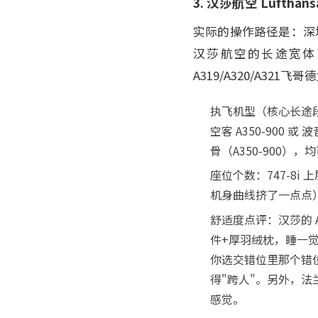
3. 汉莎航空 Luft
实际的操作路径是：深圳
汉莎航空的长途宽体飞
A319/A320/A321飞哥
执飞机型（核心长途段
空客 A350-900 或
骨（A350-900）
座位个数：747-8i
机身曲线挤了一点点）；A
舒适度点评：汉莎的 
件+厚羽绒枕，睡一觉
你选交错位里那个错
得"跨人"。另外，法
感觉。