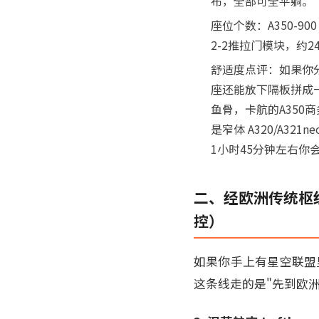
布，全部可全平躺。
座位个数：A350-90
2-2推拉门模块，约2
舒适度点评：如果你分
座还能放下隔板拼成一张
鱼骨，卡航的A350
是窄体 A320/A3
1小时45分钟左右你
二、经欧洲传统枢纽
控）
如果你手上有星空联盟里
这条线走的是"先到欧