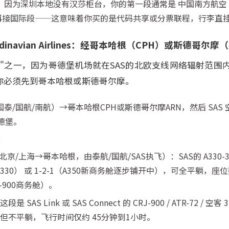
因为深圳本地没有汉莎柜台，你的第一段通常是 中国南方航空 C
港再接国际段——这意味着你买的是代码共享或分票联程，行李直
andinavian Airlines：经哥本哈根（CPH）或斯德哥尔
蛇"之一，因为哥德堡机场就在SAS的北欧支线网络辐射范围
，你必须先到哥本哈根或斯德哥尔摩。
国航/南航）→哥本哈根CPH或斯德哥尔摩ARN，然后 SAS 空客 A32
飞哥德堡。
：
/上海→哥本哈根，由泰航/国航/SAS执飞）：SAS的 A330-300 /
（A330） 或 1-2-1（A350新商务舱逐步铺开中），可全平躺，座位
50-900商务舱）。
 SAS Link 或 SAS Connect 的 CRJ-900 / ATR-72 /
倾但不平躺，飞行时间仅约 45分钟到1小时。