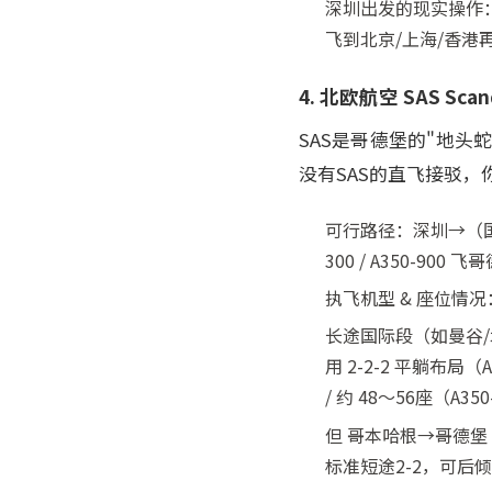
深圳出发的现实操作：
飞到北京/上海/香
4. 北欧航空 SAS Sc
SAS是哥德堡的"地头
没有SAS的直飞接驳
可行路径：深圳→（国泰/
300 / A350-900 
执飞机型 & 座位情况
长途国际段（如曼谷/北京
用 2-2-2 平躺布局
/ 约 48～56座（A3
但 哥本哈根→哥德堡 这段是
标准短途2-2，可后