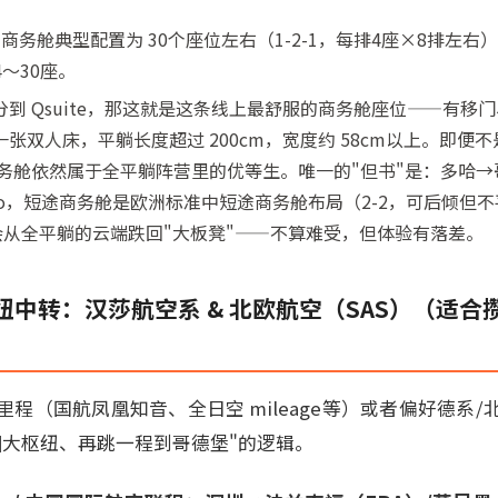
0 商务舱典型配置为 30个座位左右（1-2-1，每排4座×8排左右）；
4～30座。
到 Qsuite，那这就是这条线上最舒服的商务舱座位——有移
双人床，平躺长度超过 200cm，宽度约 58cm以上。即便不是Qs
商务舱依然属于全平躺阵营里的优等生。唯一的"但书"是：多哈
21neo，短途商务舱是欧洲标准中短途商务舱布局（2-2，可后倾
会从全平躺的云端跌回"大板凳"——不算难受，但体验有落差。
中转：汉莎航空系 & 北欧航空（SAS）（适合
程（国航凤凰知音、全日空 mileage等）或者偏好德系
洲大枢纽、再跳一程到哥德堡"的逻辑。