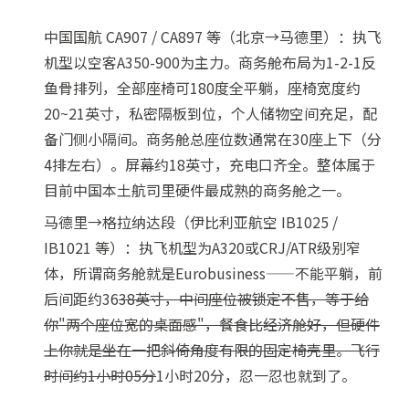
中国国航 CA907 / CA897 等（北京→马德里）：执飞
机型以空客A350-900为主力。商务舱布局为1-2-1反
鱼骨排列，全部座椅可180度全平躺，座椅宽度约
20~21英寸，私密隔板到位，个人储物空间充足，配
备门侧小隔间。商务舱总座位数通常在30座上下（分
4排左右）。屏幕约18英寸，充电口齐全。整体属于
目前中国本土航司里硬件最成熟的商务舱之一。
马德里→格拉纳达段（伊比利亚航空 IB1025 /
IB1021 等）：执飞机型为A320或CRJ/ATR级别窄
体，所谓商务舱就是Eurobusiness——不能平躺，前
后间距约36
38英寸，中间座位被锁定不售，等于给
你"两个座位宽的桌面感"，餐食比经济舱好，但硬件
上你就是坐在一把斜倚角度有限的固定椅壳里。飞行
时间约1小时05分
1小时20分，忍一忍也就到了。