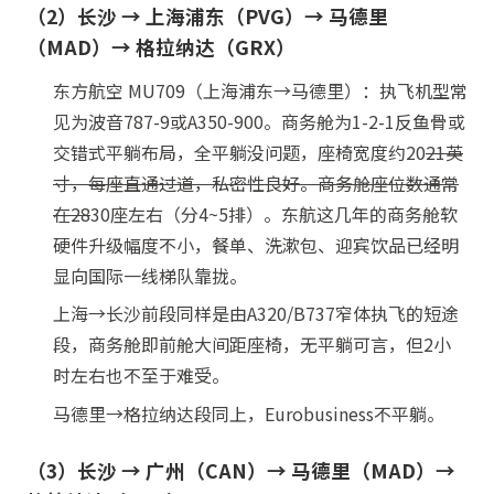
（2）长沙 → 上海浦东（PVG）→ 马德里
（MAD）→ 格拉纳达（GRX）
东方航空 MU709（上海浦东→马德里）：执飞机型常
见为波音787-9或A350-900。商务舱为1-2-1反鱼骨或
交错式平躺布局，全平躺没问题，座椅宽度约20
21英
寸，每座直通过道，私密性良好。商务舱座位数通常
在28
30座左右（分4~5排）。东航这几年的商务舱软
硬件升级幅度不小，餐单、洗漱包、迎宾饮品已经明
显向国际一线梯队靠拢。
上海→长沙前段同样是由A320/B737窄体执飞的短途
段，商务舱即前舱大间距座椅，无平躺可言，但2小
时左右也不至于难受。
马德里→格拉纳达段同上，Eurobusiness不平躺。
（3）长沙 → 广州（CAN）→ 马德里（MAD）→