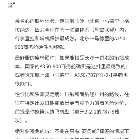
觉"——
最省心的联程体验：走国航长沙→北京→马德里→格
拉纳达，因为全程在同一联盟体系（星空联盟）内，
行李直挂和转机保护最成熟，北京→马德里的A350-
900商务舱硬件也够稳。
最舒服的座椅硬件：如果能接受长沙→香港的衔接成
本，国泰的A350-900商务舱确实是这批里最精致的；
或者选东航上海→马德里，A350/787的1-2-1平躺也
很能打。
性价比和票源灵活度：川航和南航经广州的路线，往
往在特定出发日期能放出更有竞争力的商务舱运价，
前提是你能确认执飞机型（避开2-2-2的787-8班
次）。
绝对要避免的坑：不要在只看"商务舱"标签的情况下