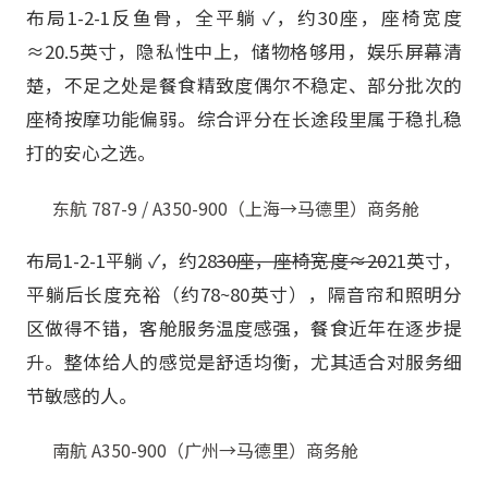
布局1-2-1反鱼骨，全平躺 ✓，约30座，座椅宽度
≈20.5英寸，隐私性中上，储物格够用，娱乐屏幕清
楚，不足之处是餐食精致度偶尔不稳定、部分批次的
座椅按摩功能偏弱。综合评分在长途段里属于稳扎稳
打的安心之选。
东航 787-9 / A350-900（上海→马德里）商务舱
布局1-2-1平躺 ✓，约28
30座，座椅宽度≈20
21英寸，
平躺后长度充裕（约78~80英寸），隔音帘和照明分
区做得不错，客舱服务温度感强，餐食近年在逐步提
升。整体给人的感觉是舒适均衡，尤其适合对服务细
节敏感的人。
南航 A350-900（广州→马德里）商务舱