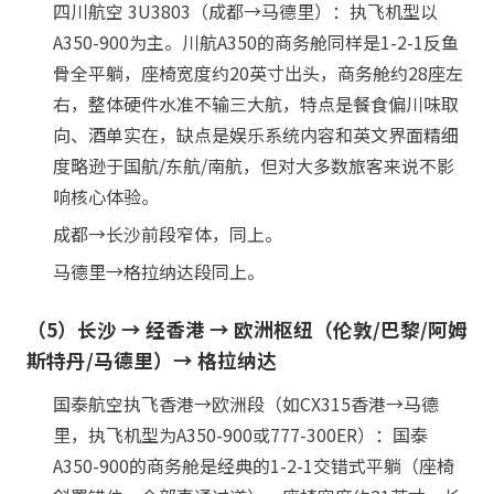
四川航空 3U3803（成都→马德里）：执飞机型以
A350-900为主。川航A350的商务舱同样是1-2-1反鱼
骨全平躺，座椅宽度约20英寸出头，商务舱约28座左
右，整体硬件水准不输三大航，特点是餐食偏川味取
向、酒单实在，缺点是娱乐系统内容和英文界面精细
度略逊于国航/东航/南航，但对大多数旅客来说不影
响核心体验。
成都→长沙前段窄体，同上。
马德里→格拉纳达段同上。
（5）长沙 → 经香港 → 欧洲枢纽（伦敦/巴黎/阿姆
斯特丹/马德里）→ 格拉纳达
国泰航空执飞香港→欧洲段（如CX315香港→马德
里，执飞机型为A350-900或777-300ER）：国泰
A350-900的商务舱是经典的1-2-1交错式平躺（座椅