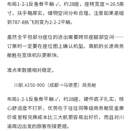
布局1-2-1反鱼骨平躺 ✓，约28座，座椅宽度≈20.5英
寸，扶手略厚实，储物空间分布合理。注意如果是碰
到787-8执飞则变为2-2-2平躺，
虽然全平但部分座位的进出需要跨邻座腿部空间——
订票时一定要在座位图上确认机型。南航的长途商务
舱胜在宽体机队更新快、
准点率数据相对稳定。
川航 A350-900（成都→马德里）商务舱
布局1-2-1反鱼骨平躺 ✓，约28座，硬件底子扎实，核
心舒适度不打折，优势在于往往同等级商务舱现金票
价或里程兑换成本比三大航更容易出好价，而且对川
渝周边出发的旅客衔接更顺。