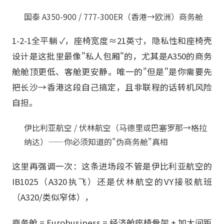
国泰 A350-900 / 777-300ER（香港→欧洲）商务舱
1-2-1全平躺 ✓，座椅宽度≈21英寸，隐私性和座椅壳
设计是这批里最像"私人包厢"的，尤其是A350的商务
舱舱顶更低、客舱更安静。唯一的"但是"是你需要先
把长沙→香港这段自己搞定，且非联程的话转机风险
自担。
伊比利亚航空 / 伏林航空（马德里或巴塞罗那→格拉
纳达）——你必须知道的"伪商务舱"真相
这里再强调一次：这条进场段不管是伊比利亚航空的
IB1025（A320执飞）还是伏林航空的VY接驳航班
（A320/类似窄体），
商务舱 = Eurobusiness = 经济舱座椅骨架 + 加大间距