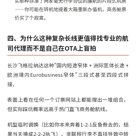
买那种拼凑了两家毫无行李协议的廉航的片段式机票
——你可能在转机地提着大箱重新办值机，商务舱票
价买了个寂寞。
四、为什么这种复杂长线更值得找专业的航
司代理而不是自己在OTA上盲拍
长沙飞格拉纳达这种"国内短途窄体 + 洲际宽体长途 +
欧洲境内Eurobusiness窄体"三段式甚至四段式拼
接，
表面上看在任何一个订票网站上都能搜出一堆组合，
但实际踩坑概率远高于热门直飞商务舱航线。
机型临时调换（比如你本来奔着1-2-1反鱼骨去的，结
果当天换成2-2-2执飞）、非联程行李不直挂导致中转