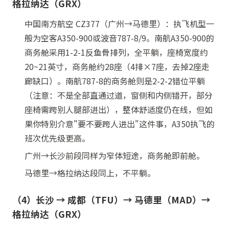
格拉纳达（GRX）
中国南方航空 CZ377（广州→马德里）：执飞机型一
般为空客A350-900或波音787-8/9。南航A350-900的
商务舱采用1-2-1反鱼骨排列，全平躺，座椅宽度约
20~21英寸，商务舱约28座（4排×7座，去掉2座走
廊缺口）。南航787-8的商务舱则是2-2-2错位平躺
（注意：不是全部直通过道，窗侧和内侧错开，部分
座椅需跨别人腿部进出），整体舒适度仍在线，但如
果你特别介意"要不要跨人进出"这件事，A350执飞的
班次优先级更高。
广州→长沙前段同样为窄体短途，商务舱即前舱。
马德里→格拉纳达段同上，不平躺。
（4）长沙 → 成都（TFU）→ 马德里（MAD）→
格拉纳达（GRX）