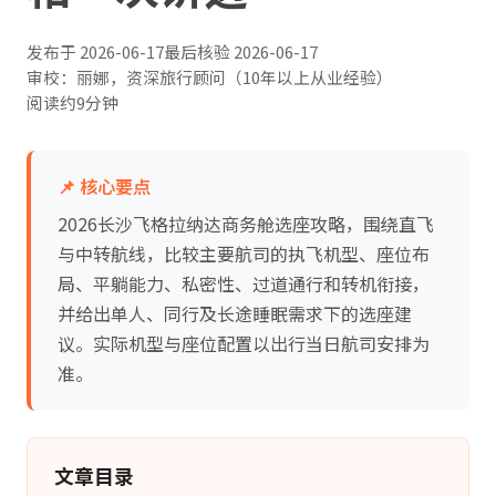
发布于
2026-06-17
最后核验
2026-06-17
审校：丽娜，资深旅行顾问（10年以上从业经验）
阅读约9分钟
📌 核心要点
2026长沙飞格拉纳达商务舱选座攻略，围绕直飞
与中转航线，比较主要航司的执飞机型、座位布
局、平躺能力、私密性、过道通行和转机衔接，
并给出单人、同行及长途睡眠需求下的选座建
议。实际机型与座位配置以出行当日航司安排为
准。
文章目录