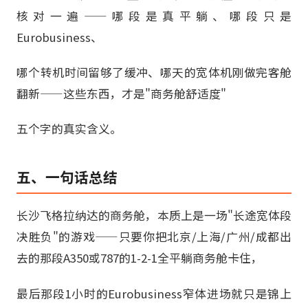
核对一遍——哪段是真平躺、哪段只是
Eurobusiness、
哪个转机时间留够了缓冲、哪天的宽体机刚做完客舱
翻新——这些东西，才是"商务舱舒适度"
五个字的真实含义。
五、一句话总结
长沙飞格拉纳达的商务舱，本质上是一场"长途宽体段
决胜负"的游戏——只要你把北京/上海/广州/成都出
去的那段A350或787的1-2-1全平躺商务舱卡住，
最后那段1小时的Eurobusiness窄体进场就只是锦上