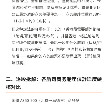
斜置错位，全部直通过道），座椅宽度约21英寸、长
度约80英寸平躺态，隐私隔板设计优秀，算是亚太区
公认最舒适的商务舱硬件之一。商务舱座位数约38座
（1-2-1×约9~10排）。
但这种走法的麻烦在于：长沙→香港段需要额外衔接
（跨境/渡轮/港珠澳大桥），并且香港→格拉纳达到
底经哪个欧洲枢纽接、最后一段用什么航司（伏林/伊
比利亚/欧罗巴等），会让你的行李直挂和转机复杂度
陡增——如果你的商务舱票不是联程出票，短转机风
险很高。
二、逐段拆解：各航司商务舱座位舒适度硬
核对比
国航 A350-900（北京→马德里）商务舱