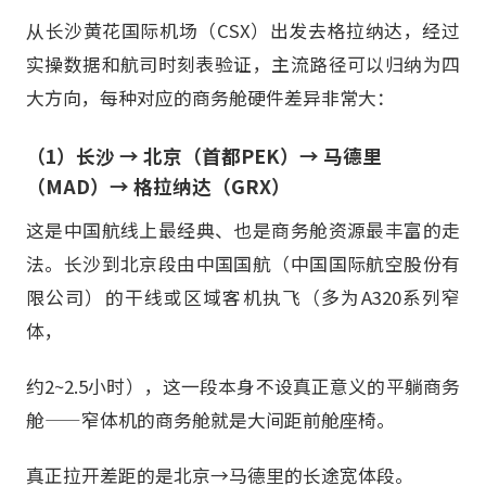
从长沙黄花国际机场（CSX）出发去格拉纳达，经过
实操数据和航司时刻表验证，主流路径可以归纳为四
大方向，每种对应的商务舱硬件差异非常大：
（1）长沙 → 北京（首都PEK）→ 马德里
（MAD）→ 格拉纳达（GRX）
这是中国航线上最经典、也是商务舱资源最丰富的走
法。长沙到北京段由中国国航（中国国际航空股份有
限公司）的干线或区域客机执飞（多为A320系列窄
体，
约2~2.5小时），这一段本身不设真正意义的平躺商务
舱——窄体机的商务舱就是大间距前舱座椅。
真正拉开差距的是北京→马德里的长途宽体段。