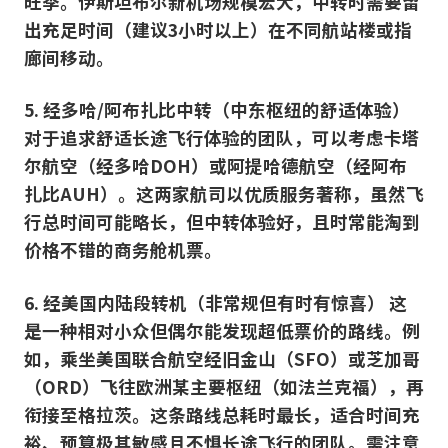
旺季。伊斯坦布尔新机场规模宏大，中转时需要留
出充足时间（建议3小时以上）在不同航站楼或指
廊间移动。
5. 经多哈/阿布扎比中转（中东枢纽的舒适体验）
对于追求舒适长途飞行体验的团队，可以考虑卡塔
尔航空（经多哈DOH）或阿提哈德航空（经阿布
扎比AUH）。这两家航司以优质服务著称，虽然飞
行总时间可能略长，但中转体验好，且时常能淘到
价格不错的商务舱机票。
6. 经美国内陆段转机（非常规但有时有惊喜） 这
是一种相对小众但偶尔能发现超低票价的路线。例
如，乘坐美国联合航空经旧金山（SFO）或芝加哥
（ORD）飞往欧洲某主要枢纽（如法兰克福），再
衔接至格拉茨。这条路线总耗时最长，适合时间充
裕、预算极其敏感且不惧长途飞行的团队。需注意