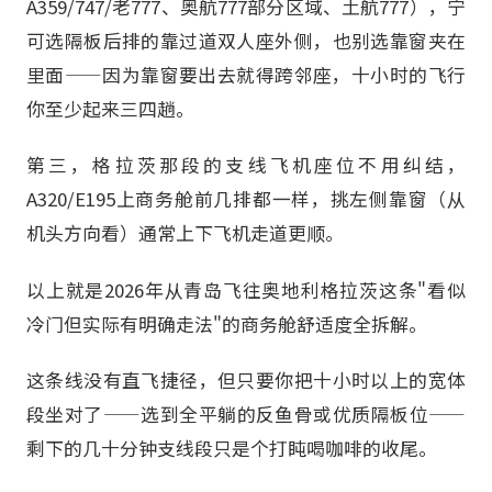
A359/747/老777、奥航777部分区域、土航777），宁
可选隔板后排的靠过道双人座外侧，也别选靠窗夹在
里面——因为靠窗要出去就得跨邻座，十小时的飞行
你至少起来三四趟。
第三，格拉茨那段的支线飞机座位不用纠结，
A320/E195上商务舱前几排都一样，挑左侧靠窗（从
机头方向看）通常上下飞机走道更顺。
以上就是2026年从青岛飞往奥地利格拉茨这条"看似
冷门但实际有明确走法"的商务舱舒适度全拆解。
这条线没有直飞捷径，但只要你把十小时以上的宽体
段坐对了——选到全平躺的反鱼骨或优质隔板位——
剩下的几十分钟支线段只是个打盹喝咖啡的收尾。