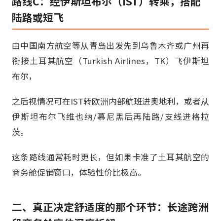
路线C：经伊斯坦布尔（IST）转乘，搭配
陆路或短飞
由中国南方航空等从青岛出发先到乌鲁木齐或广州再
衔接土耳其航空（Turkish Airlines，TK）飞伊斯坦
布尔，
之后视情况可在IST转欧洲内部航班进奥地利，或者从
伊斯坦布尔飞维也纳/慕尼黑后再陆路/支线进格拉
茨。
这条路线通常耗时更长，但如果卡准了土耳其航空的
商务舱促销窗口，体验性价比极高。
二、真正决定舒适度的那个环节：长途跨洲