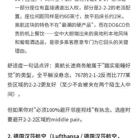
一部分座位有直接通道出入权，部分是2-2-2的老派配
置。座位间距同样是约60英寸，放平后床长约2米。
奥航这块的特色不在"最潮的硬产品"，而在DO&CO负
责的机上餐饮——空中大厨端出来的奥地利本地风味
和葡萄酒选品，是很多乘客愿意专门为它回头的关键
理由。
舒适度一句话点评：奥航长途商务舱属于"踏实能睡好
觉"的类型，全平躺没悬念，767的2-1-2反而比777某
些区域的2-2-2更友好（至少不会被夹在两个陌生人中
间），
但如果你对"必须100%避开邻座视线"有执念，选座时
要避开2-2-2区域的middle pair。
2. 德国汉莎航空（Lufthansa / 德国汉莎航空，