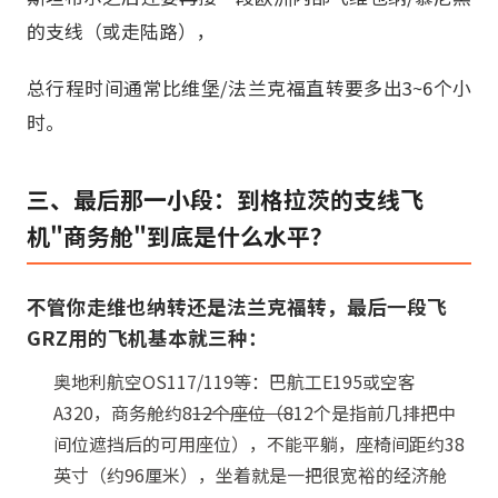
的支线（或走陆路），
总行程时间通常比维堡/法兰克福直转要多出3~6个小
时。
三、最后那一小段：到格拉茨的支线飞
机"商务舱"到底是什么水平？
不管你走维也纳转还是法兰克福转，最后一段飞
GRZ用的飞机基本就三种：
奥地利航空OS117/119等：巴航工E195或空客
A320，商务舱约8
12个座位（8
12个是指前几排把中
间位遮挡后的可用座位），不能平躺，座椅间距约38
英寸（约96厘米），坐着就是一把很宽裕的经济舱