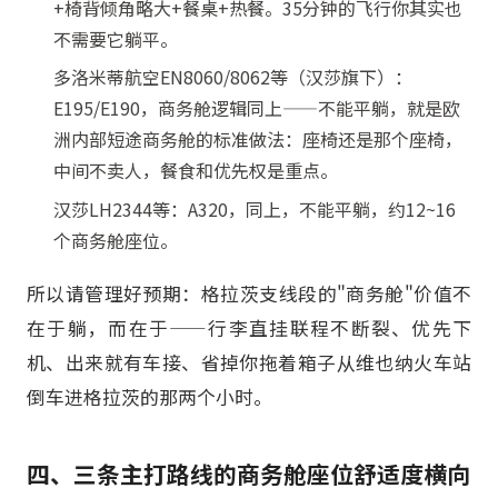
+椅背倾角略大+餐桌+热餐。35分钟的飞行你其实也
不需要它躺平。
多洛米蒂航空EN8060/8062等（汉莎旗下）：
E195/E190，商务舱逻辑同上——不能平躺，就是欧
洲内部短途商务舱的标准做法：座椅还是那个座椅，
中间不卖人，餐食和优先权是重点。
汉莎LH2344等：A320，同上，不能平躺，约12~16
个商务舱座位。
所以请管理好预期：格拉茨支线段的"商务舱"价值不
在于躺，而在于——行李直挂联程不断裂、优先下
机、出来就有车接、省掉你拖着箱子从维也纳火车站
倒车进格拉茨的那两个小时。
四、三条主打路线的商务舱座位舒适度横向