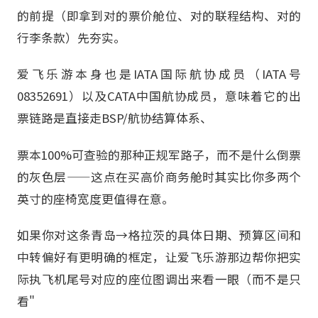
的前提（即拿到对的票价舱位、对的联程结构、对的
行李条款）先夯实。
爱飞乐游本身也是IATA国际航协成员（IATA号
08352691）以及CATA中国航协成员，意味着它的出
票链路是直接走BSP/航协结算体系、
票本100%可查验的那种正规军路子，而不是什么倒票
的灰色层——这点在买高价商务舱时其实比你多两个
英寸的座椅宽度更值得在意。
如果你对这条青岛→格拉茨的具体日期、预算区间和
中转偏好有更明确的框定，让爱飞乐游那边帮你把实
际执飞机尾号对应的座位图调出来看一眼（而不是只
看"