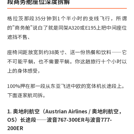
段商务舱座位深度拆解
格拉茨那段35分钟到1个半小时的支线飞行，所谓
的"商务舱"说白了就是同架A320或E195上把中间座位
遮挡不售、
座椅间距放宽到约38英寸、送一份热餐和饮料——它
不可能平躺，也不需要平躺。你这趟旅行十个小时以
上的身体感受，
100%押在那一段从东亚飞进中欧的宽体机长途段上。
下面逐家航司拆。
1. 奥地利航空（Austrian Airlines / 奥地利航空，
OS）长途段——波音767-300ER与波音777-
200ER