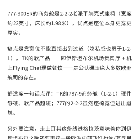
777-300ER的商务舱是2-2-2老派平躺壳式座椅（宽度
约22英寸，床长约1.98米），优点是座位本身更宽更
厚实，
缺点是靠窗位不能直接出到过道（隐私感也弱于1-2-
1）。TK的软产品——即伊斯坦布尔机场贵宾厅 + 机
上Flying Chef现做餐饮——是公认碾压绝大多数欧洲
航司的存在。
舒适度一句话点评：TK的787-9商务舱（1-2-1）硬件
够硬、软产品超班；777的2-2-2虽然座椅宽但进出尴
尬。
另外要注意，走土耳其这条线进格拉茨意味着你到伊
斯坦布尔之后还要再接一段欧洲内部飞维也纳/慕尼黑