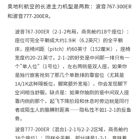
奥地利航空的长途主力机型是两款：波音767-300ER
和波音777-200ER。
波音767-300ER（2-1-2布局，商务舱约18个座位）：
座位可完全平躺成大约1.9米（6.2英尺）的全平躺
床，座椅间距（pitch）约60英寸（152厘米），座椅
宽度约20-21英寸。2-1-2的好处是中间那一排只有一
个"单人位"（1号位），左右两侧是双人座，如果你
是独行旅客抢到了那几个单数排的靠窗位（尤其是
1A/1K这种隔板位，脚窝额外宽裕），你会发现脚下
空间相当舒服。缺点是：如果你抽到的是中间双人座
靠内侧的那个，起飞下降阶段和休息时旁边就是同行
者或陌生人的胳膊肘距离——隐私性不如1-2-1的反鱼
骨。
波音777-200ER（混合1-2-1与2-2-2区域，商务舱约
36个座位）：同样全平躺，部分排是1-2-1，意味着