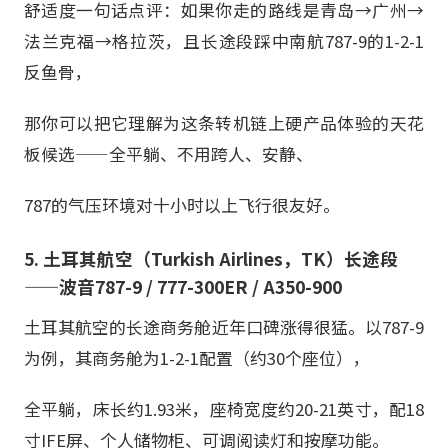
舒适度一句话点评：如果你走的路线是青岛→广州→
法兰克福→格拉茨，且长途段踩中南航787-9的1-2-1
反鱼骨，
那你可以把它理解为这条转机链上硬产品体验的天花
板候选——全平躺、不用跨人、安静、
787的气压环境对十小时以上飞行很友好。
5. 土耳其航空（Turkish Airlines，TK）长途段
——波音787-9 / 777-300ER / A350-900
土耳其航空的长途商务舱近年口碑涨得很猛。以787-9
为例，其商务舱为1-2-1配置（约30个座位），
全平躺，床长约1.93米，座椅宽度约20-21英寸，配18
寸IFE屏、个人储物柜、可调阅读灯和按摩功能。