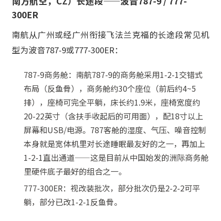
南方航空，CZ）长途段——波音787-9 / 777-
300ER
南航从广州或经广州衔接飞法兰克福的长途段常见机
型为波音787-9或777-300ER：
787-9商务舱：南航787-9的商务舱采用1-2-1交错式
布局（反鱼骨），商务舱约30个座位（前后约4~5
排），座椅可完全平躺，床长约1.9米，座椅宽度约
20-22英寸（含扶手收起后的可用面），配18寸以上
屏幕和USB/电源。787客舱的湿度、气压、噪音控制
本身就是宽体机里对长途睡眠最友好的之一，再加上
1-2-1直出通道——这是目前从中国始发的洲际商务舱
里硬件底子最好的组合之一。
777-300ER：视改装批次，部分批次仍是2-2-2可平
躺，部分已改1-2-1反鱼骨。