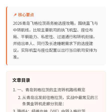
📌 核心要点
2026青岛飞格拉茨商务舱选座攻略，围绕直飞与
中转航线，比较主要航司的执飞机型、座位布
局、平躺能力、私密性、过道通行和转机衔接，
并给出单人、同行及长途睡眠需求下的选座建
议。实际机型与座位配置以出行当日航司安排为
准。
文章目录
一、青岛到格拉茨的主流转机路线概览
从青岛出发前往格拉茨，实战中最常见的三
条黄金转机走廊分别是：
路线A：经维也纳（VIE）中转入格拉茨