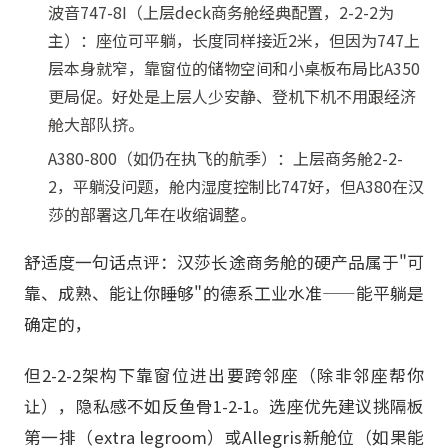
波音747-8I（上层deck商务舱经典配置，2-2-2为
主）：座位可平躺，长度同样接近2米，但因为747上
层本身就窄，靠窗位的储物空间和小桌板布局比A350
更局促。好处是上层人少安静、登机下机不用跟经济
舱大部队挤。
A380-800（如仍在执飞的航季）：上层商务舱2-2-
2，平躺没问题，舱内湿度控制比747好，但A380在汉
莎的部署这几年在收缩调整。
舒适度一句话点评：汉莎长途商务舱的硬产品属于"可
靠、成熟、能让你睡够"的德系工业水准——能平躺是
确定的，
但2-2-2架构下靠窗位进出要跨邻座（除非邻座帮你
让），隐私感不如反鱼骨1-2-1。选座优先建议挑隔板
第一排（extra legroom）或Allegris新舱位（如果能