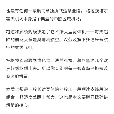
也没有任何一家航司单独执飞这条全段。 格拉茨塔尔
霍夫机场本身是个典型的中欧区域机场，
跑道和廊桥规模决定了它不接大型宽体机——每天起
降的航班大多是奥地利航空、汉莎及旗下多洛米蒂航
空的支线飞机，
把格拉茨串联到维也纳、法兰克福、慕尼黑这几个欧
洲超级枢纽上去。所以你买到的每一张青岛→格拉茨
商务舱机票，
本质上都是一段长途宽体跨洲段加一段短途支线段的
组合，舒适度差距非常大，这也是本文要掰开揉碎讲
清楚的核心。