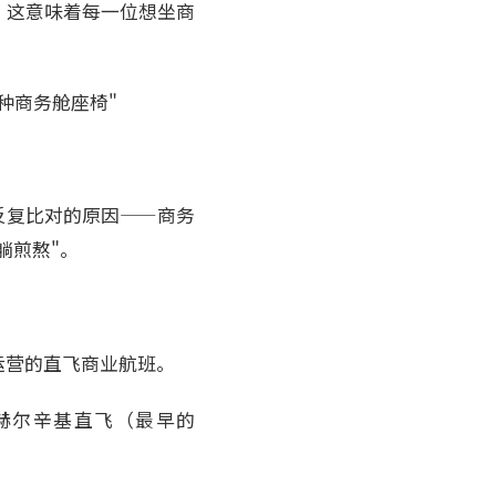
，这意味着每一位想坐商
种商务舱座椅"
反复比对的原因——商务
躺煎熬"。
运营的直飞商业航班。
州—赫尔辛基直飞（最早的