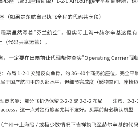
3座（或30座精简版）1-2-1 AirLounge全平躺商务舱
辛基（如果是东航自己执飞全程的代码共享段）
程票虽然写着"芬兰航空"，但实际上海→赫尔辛基这段
00ER上（代码共享运营）。
一定要在出票前让代理帮你查实"Operating Carrier"
商务舱：布局 1-2-1 交错反向鱼骨，约 36–40个商务舱座位，完全
件属于国产航司里的头部水平，但细节完成度（储物空间、座椅边
 老构型商务舱：部分飞机仍保留 2-2-2 或 2-3-2 布局——注意，2
le access，这一点对独行旅客尤其不友好。买票前务必确认机型
商务舱（广州→上海段 / 或极少数情况下吉祥执飞至赫尔辛基的代