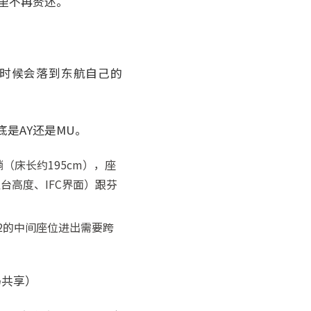
，这里不再赘述。
有时候会落到东航自己的
到底是AY还是MU。
平躺（床长约195cm），座
台高度、IFC界面）跟芬
-3-2的中间座位进出需要跨
码共享）