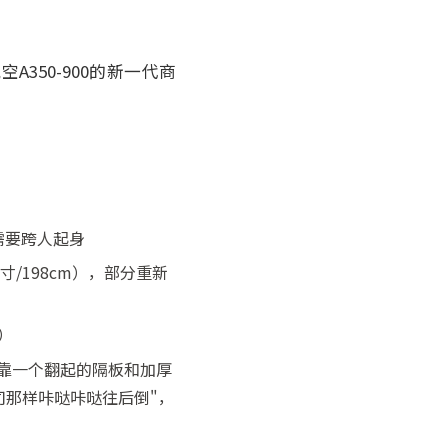
50-900的新一代商
，零需要跨人起身
寸/198cm），部分重新
）
而是靠一个翻起的隔板和加厚
司那样咔哒咔哒往后倒"，