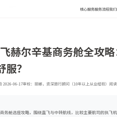
司座位最舒服？
核心服务
服务流程
我们
广州飞赫尔辛基商务舱全攻
舒服？
验
2026-06-17
审校：丽娜，资深旅行顾问（10年以上从业经验）
阅读
辛基商务舱选座攻略，围绕直飞与中转航线，比较主要航司的执飞