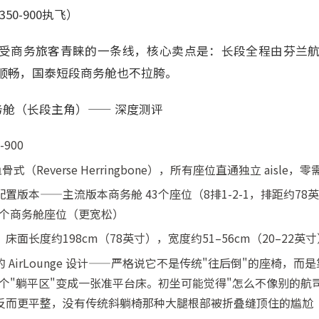
50-900执飞）
商务旅客青睐的一条线，核心卖点是：长段全程由芬兰航空A3
顺畅，国泰短段商务舱也不拉胯。
 商务舱（长段主角）—— 深度测评
900
骨式（Reverse Herringbone），所有座位直通独立 aisle
版本——主流版本商务舱 43个座位（8排1-2-1，排距约78英
0个商务舱座位（更宽松）
面长度约198cm（78英寸），宽度约51–56cm（20–22英寸
 AirLounge 设计——严格说它不是传统"往后倒"的座椅，
个"躺平区"变成一张准平台床。初坐可能觉得"怎么不像别的航
反而更平整，没有传统斜躺椅那种大腿根部被折叠缝顶住的尴尬