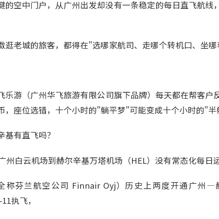
键的空中门户，从广州出发却没有一条稳定的每日直飞航线
擞逛老城的旅客，都得在"选哪家航司、走哪个转机口、坐哪
。
飞乐游（广州华飞旅游有限公司旗下品牌）每天都在帮客户
币，座位选错，十个小时的"躺平梦"可能变成十个小时的"半
辛基有直飞吗？
，广州白云机场到赫尔辛基万塔机场（HEL）没有常态化每日
r，全称芬兰航空公司 Finnair Oyj）历史上两度开通广
D-11执飞，