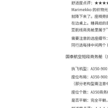
舒适度点评：★★★
Marimekko 
就降下来了。座椅旁的储
在边桌上。睡具给的是
亚航线商务舱里属于
需要注意的选座细节：独
同行选每排中间两个 
国泰航空短段商务舱（
执飞机型：A350-900
座位布局：A350-90
（部分老构型需注意
座位个数：A350商务
是否平躺：完全平躺，床