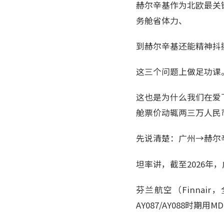
赫尔辛基作为北欧最关
务舱省体力、
到赫尔辛基还能精神抖
这三个问题上做足功课
这也是为什么我们在爱
舱票价动辄两三万人民
先说清楚：广州→赫尔
坦率讲，截至2026年
芬兰航空（Finnai
AY087/AY088时期用M