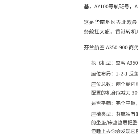
基，AY100等航班号，A3
这是华南地区去北欧最受
务舱扛大旗，香港转机
芬兰航空 A350-900
执飞机型：空客 A350-
座位布局：1-2-1 反鱼
座位总数：两个舱内配置
配置的机身缩减为 3
是否平躺：完全平躺，床
座椅类型：芬航独有的
的坐垫/床垫垫层把整
但睡上去你会发现它