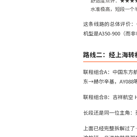
舒适度点评：★★★★☆
水准极高，短段一个
这条线路的总体评价：
机型是A350-900
路线二：经上海转机
联程组合A：中国东方航
东→赫尔辛基，AY088等
联程组合B：吉祥航空 H
长段还是同一位主角：芬兰
上面已经完整拆解过了——