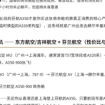
。国泰的商务舱胜在服务成熟、餐食稳定、香港机场贵宾厅（The Pie
半小时你未必躺平，但座椅本身靠谱
长段的芬航A350才是你买这张商务舱机票真正消费的核心
（而非临时换型的A330老构型），这条线就是广州出发去赫尔辛
 —— 东方航空/吉祥航空 + 芬兰航空（性价
空 MU（广州→上海浦东，通常波音737宽体段或A320系）→
，A350-900执飞）
O（广州→上海，787-9）→ 芬兰航空 AY（上海→赫尔辛基，A
航空 A350-900 商务舱
无论你从香港还是上海登上芬航的A350，只要航班号是AY088/