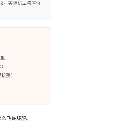
议。实际机型与座位
之选）
验）
要接受）
怎么飞最舒服。