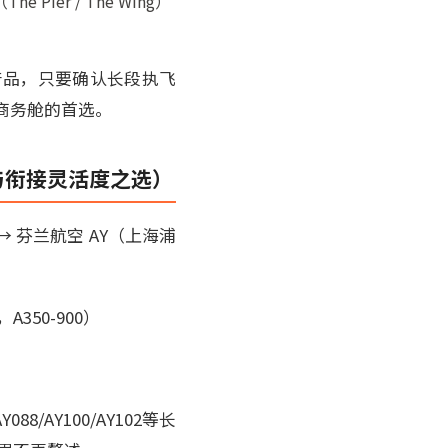
r / The Wing）
产品，只要确认长段执飞
基商务舱的首选。
比与衔接灵活度之选）
 芬兰航空 AY（上海浦
350-900）
AY100/AY102等长