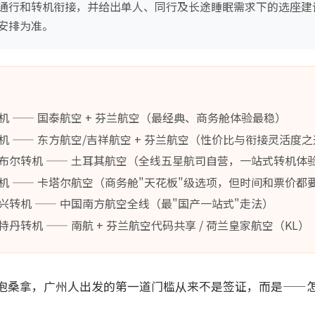
通行和转机衔接，并给出单人、同行及长途睡眠需求下的选座建
安排为准。
 —— 国泰航空 + 芬兰航空（最经典、商务舱体验最稳）
 —— 东方航空/吉祥航空 + 芬兰航空（性价比与衔接灵活度
布尔转机 —— 土耳其航空（全线五星航司自营，一站式转机体
机 —— 卡塔尔航空（商务舱"天花板"级选项，但时间和票价都
兴转机 —— 中国南方航空全线（最"国产一站式"走法）
丹转机 —— 南航 + 芬兰航空代码共享 / 荷兰皇家航空（KL）
泡桑拿，广州人出发的第一道门槛从来不是签证，而是——