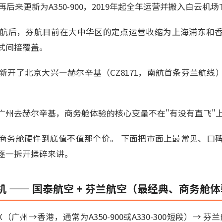
0，再后来更新为A350-900，2019年起全年运营并搬入白云
响停航后，芬航目前在大中华区的定点运营收缩为上海浦东和
式间接覆盖。
季新开了北京大兴—赫尔辛基（CZ8171，南航首条芬兰航
广州去赫尔辛基，商务舱体验的核心变量不在"有没有直飞"
商务舱硬件到底值不值那个价。 下面把市面上最常见、口
逐一拆开揉碎来讲。
 —— 国泰航空 + 芬兰航空（最经典、商务舱
（广州→香港，通常为A350-900或A330-300短段）→ 芬