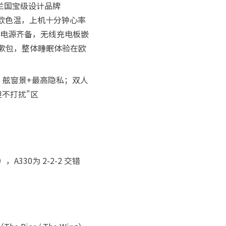
兰国宝级设计品牌
北欧色温，上机十分钟心率
AC电源齐备，无线充电板嵌
洗漱包，整体睡眠体验在欧
等），舷窗景+最高隐私；双人
但不打扰"区
330为 2-2-2 交错