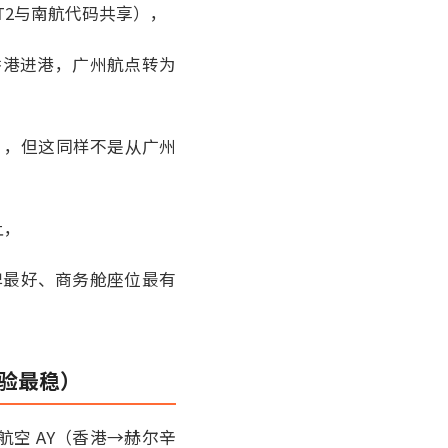
机场T2与南航代码共享），
香港进港，广州航点转为
线），但这同样不是从广州
上，
碑最好、商务舱座位最有
体验最稳）
兰航空 AY（香港→赫尔辛