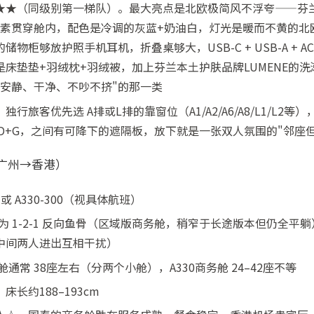
★★（同级别第一梯队）。最大亮点是北欧极简风不浮夸——芬
的织物元素贯穿舱内，配色是冷调的灰蓝+奶油白，灯光是暖而不黄的
物柜够放护照手机耳机，折叠桌够大，USB-C + USB-A + 
床垫垫+羽绒枕+羽绒被，加上芬兰本土护肤品牌LUMENE的
"安静、干净、不吵不挤"的那一类
行旅客优先选 A排或L排的靠窗位（A1/A2/A6/A8/L1/L2
D+G，之间有可降下的遮隔板，放下就是一张双人氛围的"邻座
广州→香港）
 或 A330-300（视具体航班）
0为 1-2-1 反向鱼骨（区域版商务舱，稍窄于长途版本但仍全平躺），A
中间两人进出互相干扰）
舱通常 38座左右（分两个小舱），A330商务舱 24–42座不等
长约188–193cm