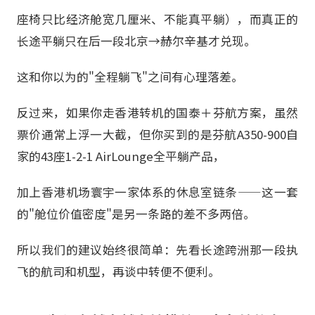
座椅只比经济舱宽几厘米、不能真平躺），而真正的
长途平躺只在后一段北京→赫尔辛基才兑现。
这和你以为的"全程躺飞"之间有心理落差。
反过来，如果你走香港转机的国泰＋芬航方案，虽然
票价通常上浮一大截，但你买到的是芬航A350-900自
家的43座1-2-1 AirLounge全平躺产品，
加上香港机场寰宇一家体系的休息室链条——这一套
的"舱位价值密度"是另一条路的差不多两倍。
所以我们的建议始终很简单：先看长途跨洲那一段执
飞的航司和机型，再谈中转便不便利。