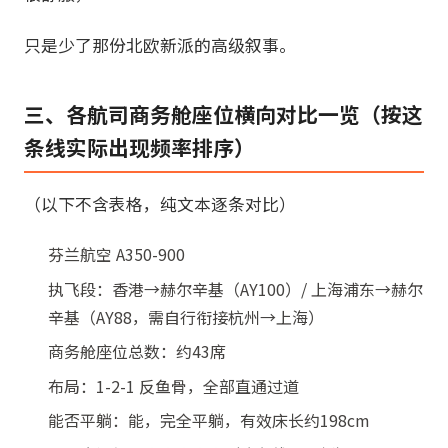
只是少了那份北欧新派的高级叙事。
三、各航司商务舱座位横向对比一览（按这
条线实际出现频率排序）
（以下不含表格，纯文本逐条对比）
芬兰航空 A350-900
执飞段：香港→赫尔辛基（AY100）/ 上海浦东→赫尔
辛基（AY88，需自行衔接杭州→上海）
商务舱座位总数：约43席
布局：1-2-1 反鱼骨，全部直通过道
能否平躺：能，完全平躺，有效床长约198cm