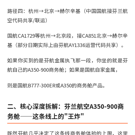
路径四：杭州→北京→赫尔辛基（中国国航接芬兰航
空代码共享/联运）
国航CA1729等杭州→北京段，接CA851北京→赫尔辛
基（部分日期实际上由芬航AY1336运营代码共享）。
如果你买到的是芬航金属执飞那一段，你坐的就是芬
航自己的A350-900商务舱；如果是国航自家金属，
则是国航B777-300ER或A350的商务舱产品。
二、核心深度拆解：芬兰航空A350-900商
务舱——这条线上的"王炸"
既然芬航几乎决定了这条线商务舱体验的上限，这里