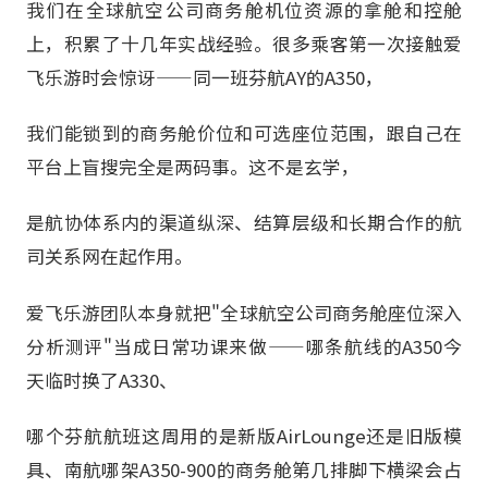
我们在全球航空公司商务舱机位资源的拿舱和控舱
上，积累了十几年实战经验。很多乘客第一次接触爱
飞乐游时会惊讶——同一班芬航AY的A350，
我们能锁到的商务舱价位和可选座位范围，跟自己在
平台上盲搜完全是两码事。这不是玄学，
是航协体系内的渠道纵深、结算层级和长期合作的航
司关系网在起作用。
爱飞乐游团队本身就把"全球航空公司商务舱座位深入
分析测评"当成日常功课来做——哪条航线的A350今
天临时换了A330、
哪个芬航航班这周用的是新版AirLounge还是旧版模
具、南航哪架A350-900的商务舱第几排脚下横梁会占