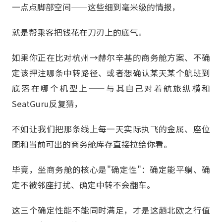
一点点脚部空间——这些细到毫米级的情报，
就是帮乘客把钱花在刀刃上的底气。
如果你正在比对杭州→赫尔辛基的商务舱方案、不确
定该押注哪条中转路径、或者想确认某天某个航班到
底落在哪个机型上——与其自己对着航旅纵横和
SeatGuru反复猜，
不如让我们把那条线上每一天实际执飞的金属、座位
图和当前可出的商务舱库存直接拉给你看。
毕竟，坐商务舱的核心是"确定性"：确定能平躺、确
定不被邻座打扰、确定中转不会翻车。
这三个确定性能不能同时满足，才是这趟北欧之行值