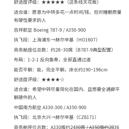
舒适度评级：★★★★★（这条线天花板）
适合谁：愿意为中转多花一点时间/钱、但对睡眠质量
有硬性要求的人
吉祥航空 Boeing 787-9 / A350-900
执飞段：上海浦东→赫尔辛基（HO1607）
商务舱座位总数：约28~30席（B787-9典型配置）
布局：1-2-1 反向鱼骨，全部直通过道
能否平躺：能，完全平躺，床长约190~196cm
舒适度评级：★★★★☆
适合谁：希望中转尽量简化在国内、且想要全通廊平
躺硬件的人
中国南方航空 A330-300 / A350-900
执飞段：北京大兴→赫尔辛基（CZ8171）
商务舱座位总数：A330版约24
30席 / A350版约28
36