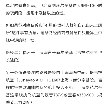
稳定的餐食出品，飞北京到赫尔辛基这大概9~10小时
的夜间段，能睡个及格以上的觉。
但如果你对隐私感和"不用麻烦别人就能自己出来上厕
所"这件事有执念，这条路径的商务舱硬件只能算上中
规中矩的那一档。
路径二：杭州→上海浦东→赫尔辛基（吉祥航空执飞
长途段）
另一条值得关注的路线是经由上海浦东中转、搭吉祥
航空（Juneyao Air）HO1607上海→赫尔辛基段。吉
祥航空在欧洲线的商务舱上投入不小，上海到赫尔辛
基这条线执飞机型为波音787-9或空客A350-900（视
季节运力调配）。