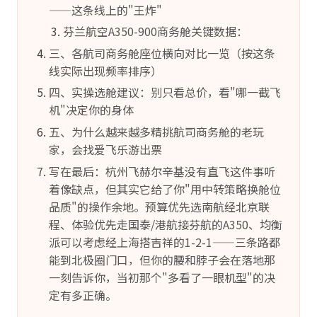
——这条线上的"王炸"
芬兰航空A350-900商务舱关键数据：
三、各航司商务舱座位横向对比一览（按这条
线实际出现频率排序）
四、实操选舱建议：别只看总价，看"哪一截飞
机"决定你的身体
五、为什么越来越多精挑航司商务舱的老玩
家，会找爱飞乐游出票
写在最后：杭州飞赫尔辛基没有直飞这件事听
着像缺点，但其实它给了你"用中转策略换舱位
品质"的操作余地。预算优先选南航经北京联
程、体验优先走国泰/港航接芬航的A350、均衡
派可以考虑经上海搭吉祥的1-2-1——三条路都
能到北极圈门口，但你的腰和脖子会在落地那
一刻告诉你，当初那个"多看了一眼机型"的决
定有多正确。