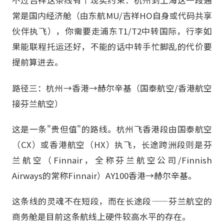
不过吉祥这条线有个现实约束：杭州到上海这一段通
常是国内经济舱（由东航MU/吉祥HO自身或代码共享
伙伴执飞），你需要走浦东T1/T2中转国际，行李如
果能联程托运还好，不能的话中转手忙脚乱的代价要
提前算进去。
路径三：杭州→香港→赫尔辛基（国泰航空/香港航空
接芬兰航空）
这是一条"贵但值"的路线。杭州飞香港段由国泰航空
（CX）或香港航空（HX）执飞，长途跨洲段则是芬
兰航空（Finnair，全称芬兰航空公司/Finnish
Airways的常称Finnair）AY100香港→赫尔辛基。
这条线的灵魂不在短段，而在长途段——芬兰航空的
商务舱是目前这条航线上硬件较高水平的存在。