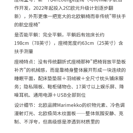
作开发，2022年起投入2亿欧元升级计划逐步翻
新），外形更像一把宽大的北欧躺椅而非传统"带扶手
的航空座椅"
是否能平躺：完全平躺，平躺后有效床长约
198cm（78英寸），座椅宽度约63cm（25英寸）含
扶手测量
座椅特点：没有传统翻折式座椅那种"把椅背放平垫板
补齐"的机械感，而是靠椅身整体展开形成一块连续的
睡眠平面，配床垫垫层＋羽绒被＋全尺寸枕头铺床服
务；隐私隔板、鞋柜储物仓、17英寸以上娱乐屏、降
噪耳机、通用电源＋USB全部到位
设计细节：北欧品牌Marimekko的织物元素、冷色调
漫射灯光、北欧极简木纹面板——整体氛围安静、克
制、不浮夸，但高级感是渗透到材质里的