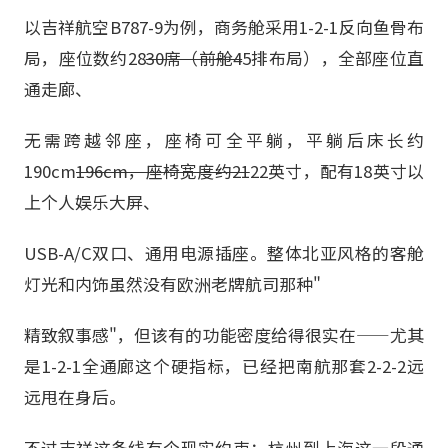
以吉祥航空B787-9为例，商务舱采用1-2-1反向鱼骨布
局，座位数约28
30席（前舱4
5排布局），全部座位直
通走廊、
无需跨越邻座，座椅可全平躺，平躺后床长约
190cm
196cm，座椅宽度约21
22英寸，配有18英寸以
上个人娱乐大屏、
USB-A/C双口、通用电源插座。整体北亚风格的客舱
灯光和内饰虽然没有欧洲老牌航司那种"
精致叙事感"，但该有的功能密度给得很实在——尤其
是1-2-1全通廊这个硬指标，已经把南航那套2-2-2远
远甩在身后。