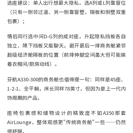
选座建议：单人出行想最大隐私，选A列或L列靠窗位
（只有一侧邻过道、另一侧靠窗壁，隔板和侧壁双重
包裹）；
情侣同行选中间D-G列的成对座，升起隐私挡板各自
独立、降下挡板又能聊天。避开最后一排商务舱紧邻
超级经济舱隔板的位置（前排伸腿空间虽大但可能挨
着衣帽间/厨房动线）。
芬航A330-300的商务舱也值得提一句：同样是45座、
1-2-1、全平躺，床长同样78英寸，但因为是上一代内
饰周期的产品，
座椅包裹感和储物设计的精致度不如A350那套
AirLounge，整体观感更"传统商务舱"一些——仍然
很舒服，