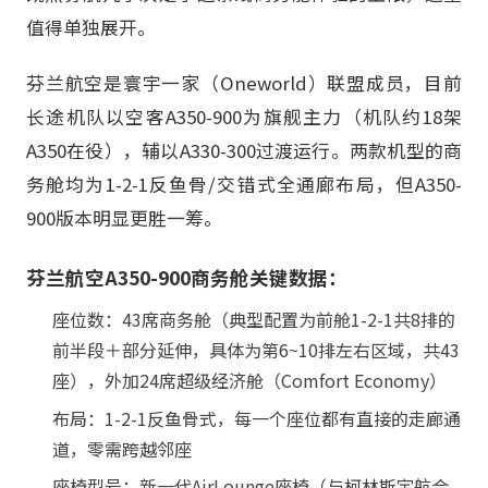
值得单独展开。
芬兰航空是寰宇一家（Oneworld）联盟成员，目前
长途机队以空客A350-900为旗舰主力（机队约18架
A350在役），辅以A330-300过渡运行。两款机型的商
务舱均为1-2-1反鱼骨/交错式全通廊布局，但A350-
900版本明显更胜一筹。
芬兰航空A350-900商务舱关键数据：
座位数：43席商务舱（典型配置为前舱1-2-1共8排的
前半段＋部分延伸，具体为第6~10排左右区域，共43
座），外加24席超级经济舱（Comfort Economy）
布局：1-2-1反鱼骨式，每一个座位都有直接的走廊通
道，零需跨越邻座
座椅型号：新一代AirLounge座椅（与柯林斯宇航合